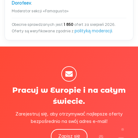
Dorofeev
.
Moderator sekcji «Famagusta»
Obecnie sprawdzanych jest
1 850
ofert za sierpień 2026.
polityką moderacji
Oferty są weryfikowane zgodnie z
.
Pracuj w Europie i na całym
świecie.
Zarejestruj się, aby otrzymywać najlepsze oferty
bezpośrednio na swój adres e-mail!
Zapisz się