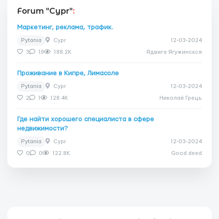
Forum "Cypr"
:
Маркетинг, реклама, трафик.
Pytania
Cypr
12-03-2024
3
19
188.2K
Ядвига Ягужинскся
Проживание в Кипре, Лимасоле
Pytania
Cypr
12-03-2024
2
1
128.4K
Николай Грець
Где найти хорошего специалиста в сфере
недвижимости?
Pytania
Cypr
12-03-2024
0
0
122.8K
Good deed