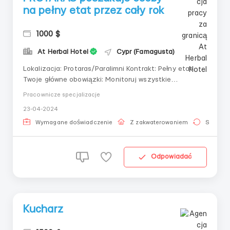
na pełny etat przez cały rok
1000 $
At Herbal Hotel
Cypr (Famagusta)
Lokalizacja: Protaras/Paralimni Kontrakt: Pełny etat
Twoje główne obowiązki: Monitoruj wszystkie
codzienne operacje działu housekeeping, w tym
Pracownicze specjalizacje
czystość wszystkich pokoi i obszarów publicznych.
23-04-2024
Nadzoruj budżet działu housekeeping, prowadź
inwentaryzację i zapewnij odpowiedni zapas środków
Wymagane doświadczenie
Z zakwaterowaniem
Stała pr
cz...
Odpowiadać
Kucharz