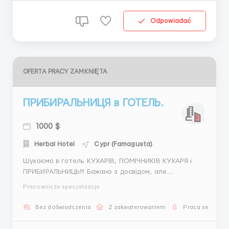
Odpowiadać
OFERTA PRACY ZAMKNIĘTA
ПРИБИРАЛЬНИЦЯ в ГОТЕЛЬ.
1000 $
Herbal Hotel
Cypr (Famagusta)
Шукаємо в готель КУХАРІВ, ПОМІЧНИКІВ КУХАРЯ і
ПРИБИРАЛЬНИЦЬ!!! Бажано з досвідом, але
розглянемо і кандидатів без досвіду. Готель
Pracownicze specjalizacje
розташован в Протарас. Це спеціально побудований
курорт на південно-східному узбережжі Кіпру .
Bez doświadczenia
Z zakwaterowaniem
Praca sezonow
Знаходиться недалеко від Айя-Напи. Графік роботи
6/1 , 9 годинни...