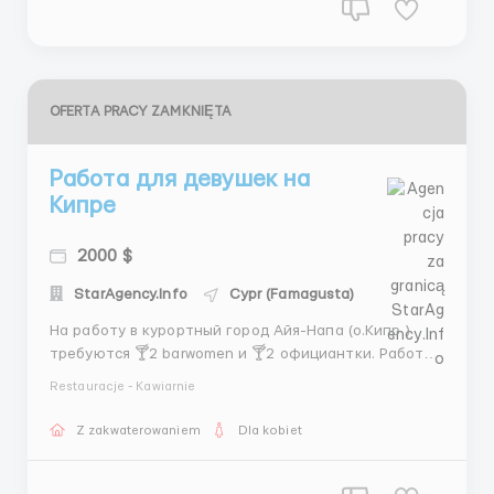
OFERTA PRACY ZAMKNIĘTA
Работа для девушек на
Кипре
2000 $
StarAgency.Info
Cypr (Famagusta)
На работу в курортный город Айя-Напа (о.Кипр )
требуются 🍸2 barwomen и 🍸2 официантки. Работа
в ночном клубе . ⭐️Условия работы: • Fix 60 € за ночь
Restauracje - Kawiarnie
для барвумен и 50€ рабочая смена для официантки.
• 1 выходной в неделю • Чаевые 50/50 • Бесплатно...
Z zakwaterowaniem
Dla kobiet