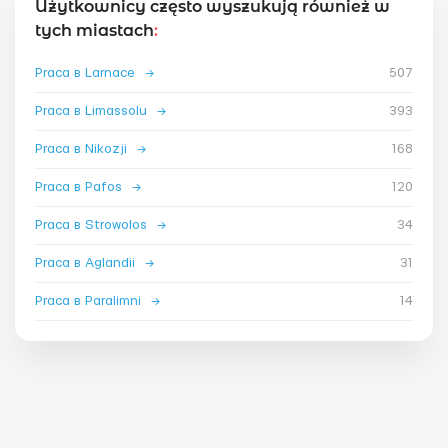
Użytkownicy często wyszukują również w
tych miastach
:
Praca в Larnace
→
507
Praca в Limassolu
→
393
Praca в Nikozji
→
168
Praca в Pafos
→
120
Praca в Strowolos
→
34
Praca в Aglandii
→
31
Praca в Paralimni
→
14