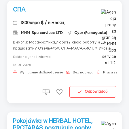
СПА
1300євро $ / в месяц
MHM Spa services LTD.
Cypr (Famagusta)
Вимоги: Масажистика,любить свою работу))) Де
працювати? Отель4*5*. СПА-МАСАЖИСТ. * Умови
роботи: 6- дней робочих. 1-виходной. Детали,
Sektor piękna i zdrowia
можно обсудить в ЛС. ...
15-01-2026
Wymagane doświadczenie
Bez noclegu
Praca sezonow
Odpowiadać
Pokojówka w HERBAL HOTEL,
PROTARAS poszukuje osoby