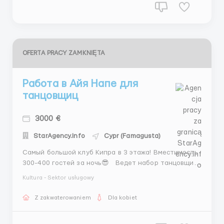
OFERTA PRACY ZAMKNIĘTA
Работа в Айя Напе для
танцовщиц
3000 €
StarAgency.Info
Cypr (Famagusta)
Самый большой клуб Кипра в 3 этажа! Вместимость
300-400 гостей за ночь😎 Ведет набор танцовщиц !
ЗАРАБОТКИ 💶 ▪️Ставка фикс 50€ + 20% напитки
Kultura - Sektor usługowy
▪️Напиток 4€, 10€ ▪️Бутылки 20€, 50€, 120€ ▪️ Есть
минимальный Прайс за приваты, но девуш...
Z zakwaterowaniem
Dla kobiet