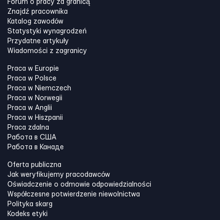
Forum o pracy za granicą
Znajdź pracownika
Katalog zawodów
Statystyki wynagrodzeń
Przydatne artykuły
Wiadomości z zagranicy
Praca w Europie
Praca w Polsce
Praca w Niemczech
Praca w Norwegii
Praca w Anglii
Praca w Hiszpanii
Praca zdalna
Работа в США
Работа в Канадe
Oferta publiczna
Jak weryfikujemy pracodawców
Oświadczenie o odmowie odpowiedzialności
Współczesne potwierdzenie niewolnictwa
Polityka skarg
Kodeks etyki