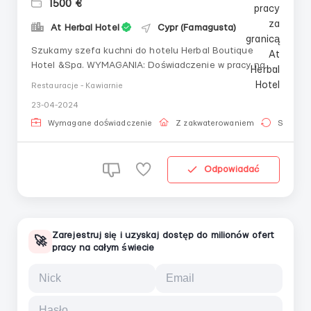
1500 €
At Herbal Hotel
Cypr (Famagusta)
Szukamy szefa kuchni do hotelu Herbal Boutique
Ηotel &Spa. WYMAGANIA: Doświadczenie w pracy na
tym stanowisku Dbałość o szczegóły i jakość
Restauracje - Kawiarnie
Znajomość obsługi komputera Przyjemna i dynamiczna
23-04-2024
osobowość OBOWIĄZKI: Zapewnienie wysokiej jakości
dań i pracy każdego obszaru kuchni. Pomoc i nadzór
Wymagane doświadczenie
Z zakwaterowaniem
Stała pr
na...
Odpowiadać
Zarejestruj się i uzyskaj dostęp do milionów ofert
🚀
pracy na całym świecie