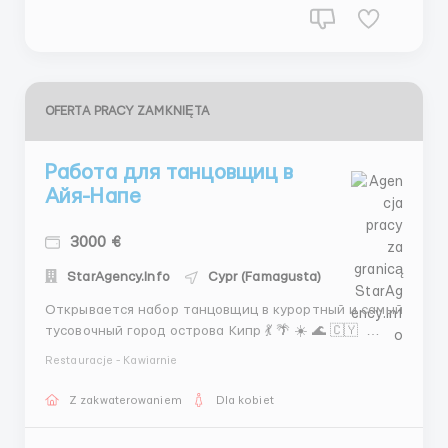
OFERTA PRACY ZAMKNIĘTA
Работа для танцовщиц в
Айя-Напе
3000 €
StarAgency.Info
Cypr (Famagusta)
Открывается набор танцовщиц в курортный и самый
тусовочный город острова Кипр 💃 🌴 ☀️ 🌊 🇨🇾
Отдых на шикарных пляжах , тусовки на яхтах ,
Restauracje - Kawiarnie
невероятной красоты море - все это вас ожидает в
Айя-Напе ! Но и конечно же классные заработки 😎🍾
Z zakwaterowaniem
Dla kobiet
💶 Посещаемость клуба в прошлом сезоне
составила в ...