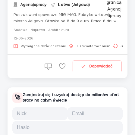
Agencjapracy
Łotwa (Jełgawa)
Poszukiwani spawacze MIG MAG. Fabryka w Łotwie,
miasto Jelgava. Stawka od 8 do 9 euro. Praca 6 dni w
tygodniu po 10-12 godzin. Zakwaterowanie w
Budowa - Naprawa - Architektura
mieszkaniu po 2 osoby w pokoju. Zakwaterowanie
12-06-2026
opłaca pracodawca. Opłaty komunalne w wysokości 50
euro miesięcznie opłaca pracownik. Odzież robocza i
Wymagane doświadczenie
Z zakwaterowaniem
Stała pr
narzęd...
Odpowiadać
Zarejestruj się i uzyskaj dostęp do milionów ofert
🚀
pracy na całym świecie