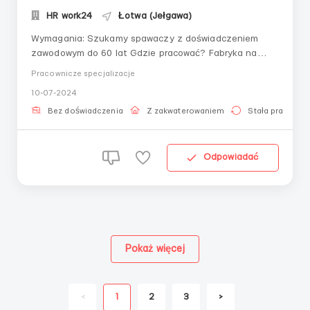
HR work24
Łotwa (Jełgawa)
Wymagania: Szukamy spawaczy z doświadczeniem
zawodowym do 60 lat Gdzie pracować? Fabryka na
Łotwie, miasto Jełgawa Warunki pracy:
Pracownicze specjalizacje
Zakwaterowanie, ubrania i narzędzia zapewnia i opłaca
10-07-2024
pracodawca, praca 6 dni w tygodniu po 10-12 godzin.
Bez doświadczenia
Z zakwaterowaniem
Stała praca
Odpowiadać
Pokaż więcej
<
1
2
3
>