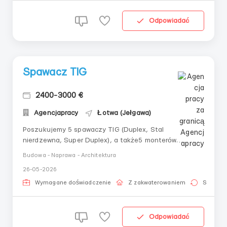
Odpowiadać
Spawacz TIG
2400-3000 €
Agencjapracy
Łotwa (Jełgawa)
Poszukujemy 5 spawaczy TIG (Duplex, Stal
nierdzewna, Super Duplex), a także5 monterów.
Stawka - 9-9,5 euro na godzinę na rękę. Praca 240-
Budowa - Naprawa - Architektura
300 godzin miesięcznie. Wymagane doświadczenie
26-05-2026
zawodowe (rury, zbiorniki ciśnieniowe). Miasto Jelgava.
Wymagane doświadczenie
Z zakwaterowaniem
Stała pr
Odpowiadać