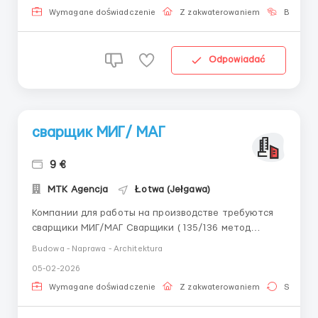
Wymagane doświadczenie
Z zakwaterowaniem
Bez języ
Odpowiadać
сварщик МИГ/ МАГ
9 €
MTK Agencja
Łotwa (Jełgawa)
Компании для работы на производстве требуются
сварщики МИГ/МАГ Сварщики ( 135/136 метод
сварки) Сварка металла от 5мм - 40мм большие
Budowa - Naprawa - Architektura
катеты Чтение сварочных обозначений на чертежах
05-02-2026
будет считаться преимущиством Сварочные
сертификаты будет считаться преимуществом Опыт
Wymagane doświadczenie
Z zakwaterowaniem
Stała pr
работы ...