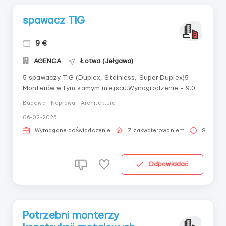
spawacz TIG
9 €
AGENCA
Łotwa (Jełgawa)
5 spawaczy TIG (Duplex, Stainless, Super Duplex)5
Monterów w tym samym miejscu.Wynagrodzenie - 9.00
- 9.50 na rękę 240-300 godzin Doświadczenie
Budowa - Naprawa - Architektura
wymagane (rury, zbiorniki ciśnieniowe), miasto Jełgawa.
06-02-2025
Możliwe zatrudnienie w polskiej firmie. Mogą wystawiać
zaproszenia od polskiej firmy....
Wymagane doświadczenie
Z zakwaterowaniem
Stała pr
Odpowiadać
Potrzebni monterzy