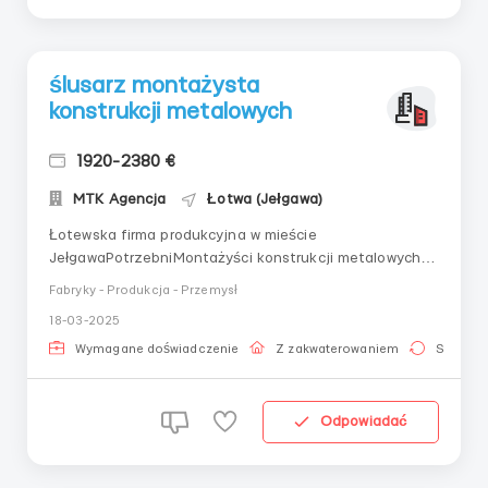
ślusarz montażysta
konstrukcji metalowych
1920-2380 €
MTK Agencja
Łotwa (Jełgawa)
Łotewska firma produkcyjna w mieście
JełgawaPotrzebniMontażyści konstrukcji metalowych
(pierwszy numer)(przemysł maszynowy/budownictwo
Fabryky - Produkcja - Przemysł
mostów)czytanie rysunków,posługiwanie się cięciem
18-03-2025
gazowym,posługiwanie się wszystkimi przyrządami
pomiarowymi,doświadczenie minimum 2
Wymagane doświadczenie
Z zakwaterowaniem
Stała pr
lata.Wynagrodzenie 1920-2380 Eu...
Odpowiadać