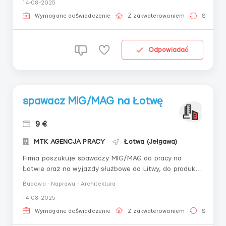
14-08-2025
40мм , большие катеты, чтение сварочных
обозначений на чертежах будет считаться
Wymagane doświadczenie
Z zakwaterowaniem
Stała pr
преимущиством, сваро...
Odpowiadać
spawacz MIG/MAG na Łotwę
9 €
MTK AGENCJA PRACY
Łotwa (Jełgawa)
Firma poszukuje spawaczy MIG/MAG do pracy na
Łotwie oraz na wyjazdy służbowe do Litwy, do produkcji
Obowiązkowe jest zdanie testu spawalniczego przy
Budowa - Naprawa - Architektura
zatrudnieniu ...
14-08-2025
Wymagane doświadczenie
Z zakwaterowaniem
Stała pr