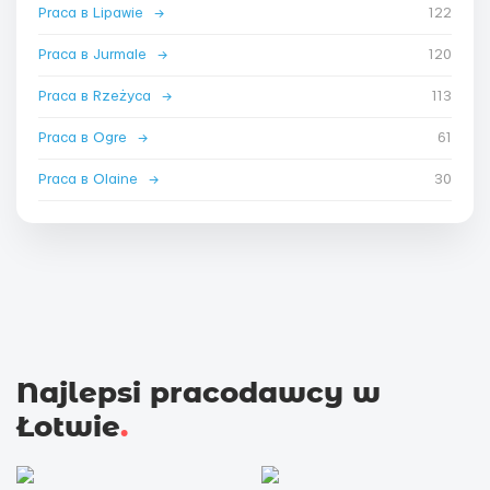
Praca в Lipawie
→
122
Praca в Jurmale
→
120
Praca в Rzeżyca
→
113
Praca в Ogre
→
61
Praca в Olaine
→
30
Najlepsi pracodawcy w
Łotwie
.