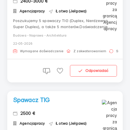
2400-3000 €
Agencjapracy
Łotwa (Jełgawa)
Poszukujemy 5 spawaczy TIG (Duplex, Nierdzewna,
Super Duplex), a także 5 monterów.Doświadczenie
obowiązkowe. Spawanie rur i zbiorników
Budowa - Naprawa - Architektura
ciśnieniowych.Wynagrodzenie od 9.00 - 9.50 euro netto
22-05-2026
za godzinę.Praca od 240-300 godzin
miesięcznie.Zakwaterowanie, odzież robocza i podróż
Wymagane doświadczenie
Z zakwaterowaniem
Stała pr
na koszt pracodawcy.Łotw...
Odpowiadać
Spawacz TIG
2500 €
Agencjapracy
Łotwa (Jełgawa)