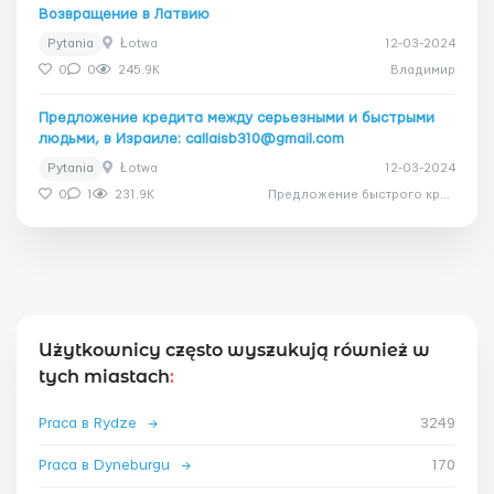
Возвращение в Латвию
Pytania
Łotwa
12-03-2024
0
0
245.9K
Владимир
Предложение кредита между серьезными и быстрыми
людьми, в Израиле: callaisb310@gmail.com
Pytania
Łotwa
12-03-2024
0
1
231.9K
Предложение быстрого кредита для вашего срочного проекта!
Użytkownicy często wyszukują również w
tych miastach
:
Praca в Rydze
→
3249
Praca в Dyneburgu
→
170