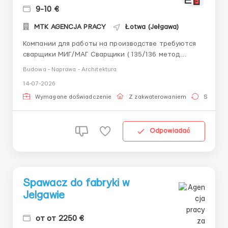
9-10 €
MTK AGENCJA PRACY
Łotwa (Jełgawa)
Компании для работы на производстве требуются
сварщики МИГ/МАГ Сварщики ( 135/136 метод
сварки) Сварка металла от 5мм - 40мм большие
Budowa - Naprawa - Architektura
катеты Чтение сварочных обозначений на чертежах
14-07-2026
будет считаться преимущиством Сварочные
сертификаты будет считаться преимущиством
Wymagane doświadczenie
Z zakwaterowaniem
Stała pr
Опыт работы...
Odpowiadać
Spawacz do fabryki w
Jelgawie
от от 2250 €