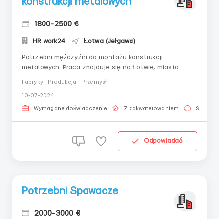
konstrukcji metalowych
1800-2500 €
HR work24
Łotwa (Jełgawa)
Potrzebni mężczyźni do montażu konstrukcji
metalowych. Praca znajduje się na Łotwie, miasto
Jelgava. (Fabryka) Warunki pracy: Nocleg, narzędzia i
Fabryky - Produkcja - Przemysł
odzież roboczą zapewnia i opłaca pracodawca! Praca 6
10-07-2024
dni w tygodniu przez 10-12 godzin
Wymagane doświadczenie
Z zakwaterowaniem
Stała pr
Odpowiadać
Potrzebni Spawacze
2000-3000 €