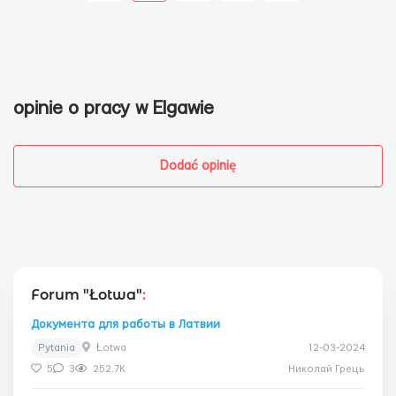
opinie o pracy w Elgawie
Dodać opinię
Forum "Łotwa"
:
Документа для работы в Латвии
Pytania
Łotwa
12-03-2024
5
3
252.7K
Николай Грець