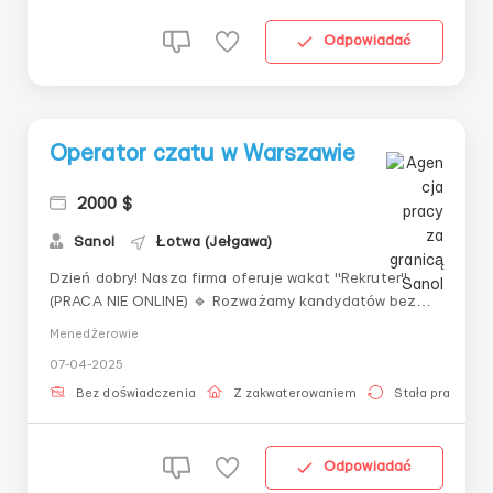
Odpowiadać
Operator czatu w Warszawie
2000 $
Sanol
Łotwa (Jełgawa)
Dzień dobry! Nasza firma oferuje wakat "Rekruter"
(PRACA NIE ONLINE) 🔹 Rozważamy kandydatów bez
doświadczenia zawodowego! Nauczymy was
Menedżerowie
wszystkiego i pokryjemy koszty stażu.🔹 Jeśli jesteście
07-04-2025
w innym mieście lub kraju – pokrywamy koszty
przeprowadzki (tylko dla obywateli Ukrainy)!🔹 Za...
Bez doświadczenia
Z zakwaterowaniem
Stała praca
Odpowiadać