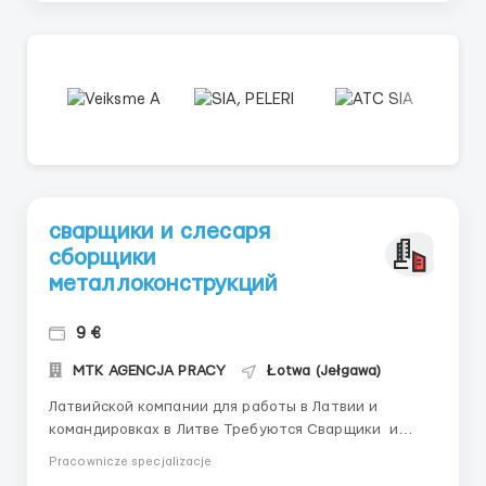
сварщики и слесаря
сборщики
металлоконструкций
9 €
MTK AGENCJA PRACY
Łotwa (Jełgawa)
Латвийской компании для работы в Латвии и
командировках в Литве Требуются Сварщики и
Слесаря сборщики металлоконструкций Сварщики (
Pracownicze specjalizacje
135/136 метод сварки) сварка металла от 5мм -