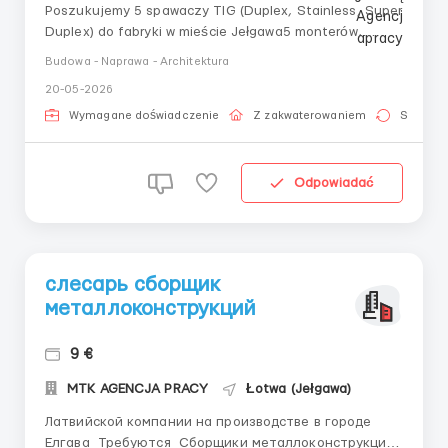
Poszukujemy 5 spawaczy TIG (Duplex, Stainless, Super
Duplex) do fabryki w mieście Jełgawa5 monterów,
numer 1. Wynagrodzenie od 9.00 - 9.50 na rękę 240-
Budowa - Naprawa - Architektura
300 godzinDoświadczenie konieczne (rury, zbiorniki
20-05-2026
ciśnieniowe), miasto Jełgawa. Zakwaterowanie, dojazd i
odzież ochronna na koszt pracodawcy. ...
Wymagane doświadczenie
Z zakwaterowaniem
Stała pr
Odpowiadać
слесарь сборщик
металлоконструкций
9 €
MTK AGENCJA PRACY
Łotwa (Jełgawa)
Латвийской компании на производстве в городе
Елгава Требуются Сборщики металлоконструкций