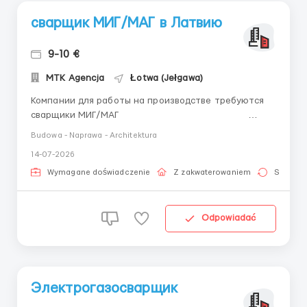
сварщик МИГ/МАГ в Латвию
9-10 €
MTK Agencja
Łotwa (Jełgawa)
Компании для работы на производстве требуются
сварщики МИГ/МАГ
&nbs...
Budowa - Naprawa - Architektura
14-07-2026
Wymagane doświadczenie
Z zakwaterowaniem
Stała pr
Odpowiadać
Электрогазосварщик