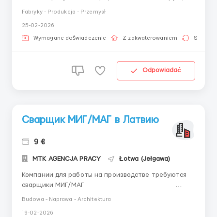
( первые номера) (машиностроение/
Fabryky - Produkcja - Przemysł
мостостроение) чтение чертежей , владение
25-02-2026
газовой резкой, владение всеми измерительными
приборами, опыт минимум 2 года . ...
Wymagane doświadczenie
Z zakwaterowaniem
Stała pr
Odpowiadać
Сварщик МИГ/МАГ в Латвию
9 €
MTK AGENCJA PRACY
Łotwa (Jełgawa)
Компании для работы на производстве требуются
сварщики МИГ/МАГ
&nbs...
Budowa - Naprawa - Architektura
19-02-2026