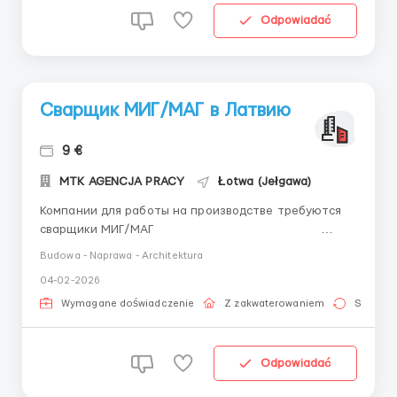
Odpowiadać
Сварщик МИГ/МАГ в Латвию
9 €
MTK AGENCJA PRACY
Łotwa (Jełgawa)
Компании для работы на производстве требуются
сварщики МИГ/МАГ
&nbs...
Budowa - Naprawa - Architektura
04-02-2026
Wymagane doświadczenie
Z zakwaterowaniem
Stała pr
Odpowiadać