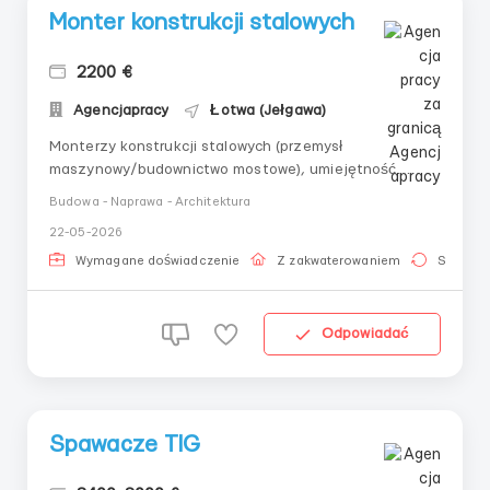
Monter konstrukcji stalowych
2200 €
Agencjapracy
Łotwa (Jełgawa)
Monterzy konstrukcji stalowych (przemysł
maszynowy/budownictwo mostowe), umiejętność
czytania rysunków technicznych, obsługa palnika
Budowa - Naprawa - Architektura
gazowego, znajomość wszystkich przyrządów
22-05-2026
pomiarowych, minimum 2-letnie doświadczenie.
Wynagrodzenie 1920-2380 EUR miesięcznie / stawka
Wymagane doświadczenie
Z zakwaterowaniem
Stała pr
8-8,5 EUR za godzinę. Zatrudnie...
Odpowiadać
Spawacze TIG