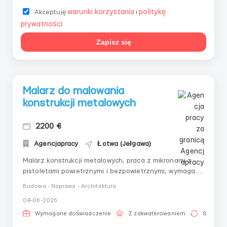
warunki korzystania
politykę
Akceptuję
i
prywatności
Zapisz się
Malarz do malowania
konstrukcji metalowych
2200 €
Agencjapracy
Łotwa (Jełgawa)
Malarz konstrukcji metalowych, praca z mikronami z
pistoletami powietrznymi i bezpowietrznymi, wymagane
minimum 2 lata doświadczenia, wynagrodzenie 1920-
Budowa - Naprawa - Architektura
2380 EUR miesięcznie / stawka 8-8,5 euro na godzinę.
04-06-2026
Zakwaterowanie jest zapewniane i opłacane przez
pracodawcę. Godziny pracy 240-280. Możliwość p...
Wymagane doświadczenie
Z zakwaterowaniem
Stała pr