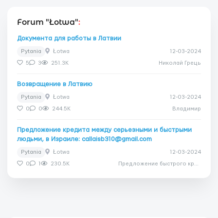
Forum "Łotwa"
:
Документа для работы в Латвии
Pytania
Łotwa
12-03-2024
5
3
251.3K
Николай Грець
Возвращение в Латвию
Pytania
Łotwa
12-03-2024
0
0
244.5K
Владимир
Предложение кредита между серьезными и быстрыми
людьми, в Израиле: callaisb310@gmail.com
Pytania
Łotwa
12-03-2024
0
1
230.5K
Предложение быстрого кредита для вашего срочного проекта!