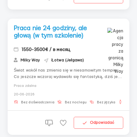
Praca nie 24 godziny, ale
głową (w tym szkolenie)
1550-3500€ / в месяц
Milky Way
Łotwa (Jełgawa)
Świat wokół nas zmienia się w niesamowitym tempie.
Co jeszcze wczoraj wydawało się fantastyką, dziś jest
normą. Technologie pozwalają zarabiać zdalnie, bez
Praca zdalna
biura, szefów i stresów. Oferujemy Państwu nie tylko
20-06-2026
pracę - oferujemy nowy styl życia. Elastyczny,
swobodny, dochodowy. K R Y P ...
Bez doświadczenia
Bez noclegu
Bez języka
Dla m
Odpowiadać