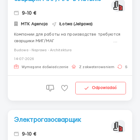
9-10 €
MTK Agencja
Łotwa (Jełgawa)
Компании для работы на производстве требуются
сварщики МИГ/МАГ
&nbs...
Budowa - Naprawa - Architektura
14-07-2026
Wymagane doświadczenie
Z zakwaterowaniem
Stała pr
Odpowiadać
Электрогазосварщик
9-10 €