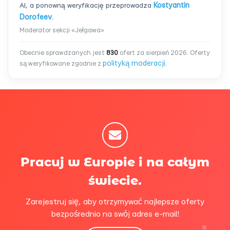
AI, a ponowną weryfikację przeprowadza
Kostyantin
Dorofeev
.
Moderator sekcji «Jełgawa»
Obecnie sprawdzanych jest
830
ofert za sierpień 2026. Oferty
polityką moderacji
są weryfikowane zgodnie z
.
Pracuj w Europie i na całym
świecie.
Zarejestruj się, aby otrzymywać najlepsze oferty
bezpośrednio na swój adres e-mail!