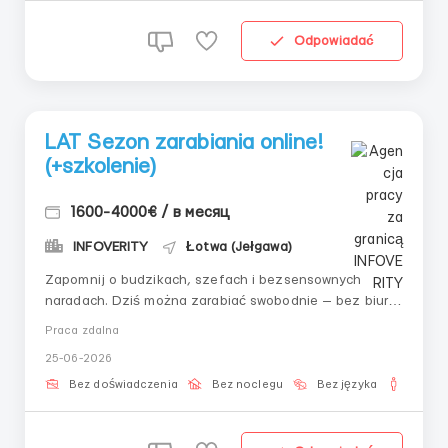
Odpowiadać
LAT Sezon zarabiania online!
(+szkolenie)
1600-4000€ / в месяц
INFOVERITY
Łotwa (Jełgawa)
Zapomnij o budzikach, szefach i bezsensownych
naradach. Dziś można zarabiać swobodnie — bez biura,
z laptopem lub telefonem, poświęcając tylko kilka
Praca zdalna
godzin dziennie. Oferujemy możliwość stania się
25-06-2026
częścią nowego stylu życia, gdzie zarabianie — to nie
praca, a wynik właściwego wyboru.KRIP...
Bez doświadczenia
Bez noclegu
Bez języka
Dla m