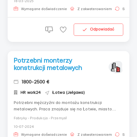
18-03-2025
gazowym,posługiwanie się wszystkimi przyrządami
pomiarowymi,doświadczenie minimum 2
Wymagane doświadczenie
Z zakwaterowaniem
Stała pr
lata.Wynagrodzenie 1920-2380 Eu...
Odpowiadać
Potrzebni monterzy
konstrukcji metalowych
1800-2500 €
HR work24
Łotwa (Jełgawa)
Potrzebni mężczyźni do montażu konstrukcji
metalowych. Praca znajduje się na Łotwie, miasto
Jelgava. (Fabryka) Warunki pracy: Nocleg, narzędzia i
Fabryky - Produkcja - Przemysł
odzież roboczą zapewnia i opłaca pracodawca! Praca 6
10-07-2024
dni w tygodniu przez 10-12 godzin
Wymagane doświadczenie
Z zakwaterowaniem
Stała pr