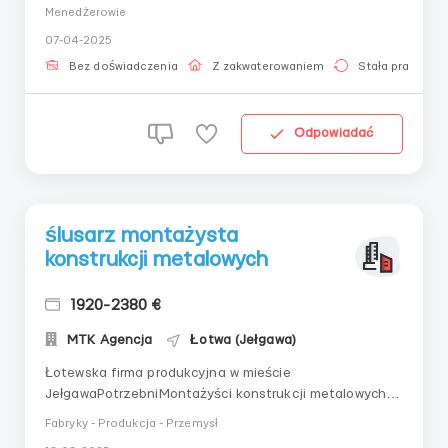
doświadczenia zawodowego! Nauczymy was
Menedżerowie
wszystkiego i pokryjemy koszty stażu.🔹 Jeśli jesteście
07-04-2025
w innym mieście lub kraju – pokrywamy koszty
przeprowadzki (tylko dla obywateli Ukrainy)!🔹 Za...
Bez doświadczenia
Z zakwaterowaniem
Stała praca
Odpowiadać
ślusarz montażysta
konstrukcji metalowych
1920-2380 €
MTK Agencja
Łotwa (Jełgawa)
Łotewska firma produkcyjna w mieście
JełgawaPotrzebniMontażyści konstrukcji metalowych
(pierwszy numer)(przemysł maszynowy/budownictwo
Fabryky - Produkcja - Przemysł
mostów)czytanie rysunków,posługiwanie się cięciem