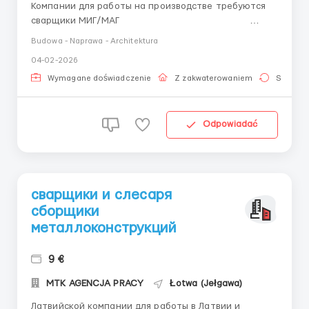
Компании для работы на производстве требуются
сварщики МИГ/МАГ
&nbs...
Budowa - Naprawa - Architektura
04-02-2026
Wymagane doświadczenie
Z zakwaterowaniem
Stała pr
Odpowiadać
сварщики и слесаря
сборщики
металлоконструкций
9 €
MTK AGENCJA PRACY
Łotwa (Jełgawa)
Латвийской компании для работы в Латвии и