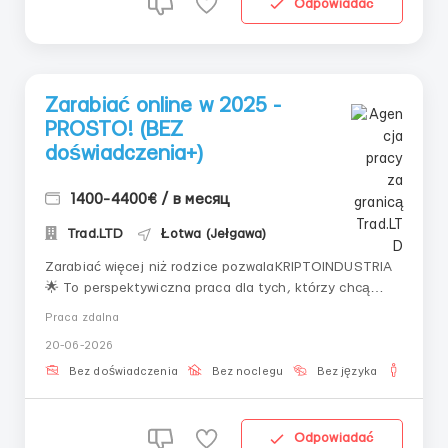
Odpowiadać
Zarabiać online w 2025 -
PROSTO! (BEZ
doświadczenia+)
1400-4400€ / в месяц
Trad.LTD
Łotwa (Jełgawa)
Zarabiać więcej niż rodzice pozwalaKRIPTOINDUSTRIA
🌟 To perspektywiczna praca dla tych, którzy chcą
więcej!Zapraszamy aktywne i zdeterminowane osoby
Praca zdalna
do rozpoczęcia kariery, która otwiera prawdziwe
20-06-2026
horyzonty.Tutaj można nie tylko zarabiać, ale także
budować swoją przyszłość. Oferujemy:✅ Szkolenie...
Bez doświadczenia
Bez noclegu
Bez języka
Dla m
Odpowiadać