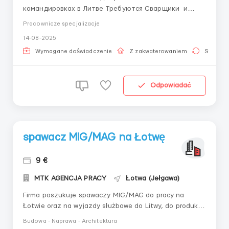
командировках в Литве Требуются Сварщики и
Слесаря сборщики металлоконструкций Сварщики (
Pracownicze specjalizacje
135/136 метод сварки) сварка металла от 5мм -
14-08-2025
40мм , большие катеты, чтение сварочных
обозначений на чертежах будет считаться
Wymagane doświadczenie
Z zakwaterowaniem
Stała pr
преимущиством, сваро...
Odpowiadać
spawacz MIG/MAG na Łotwę
9 €
MTK AGENCJA PRACY
Łotwa (Jełgawa)
Firma poszukuje spawaczy MIG/MAG do pracy na
Łotwie oraz na wyjazdy służbowe do Litwy, do produkcji
Obowiązkowe jest zdanie testu spawalniczego przy
Budowa - Naprawa - Architektura
zatrudnieniu ...