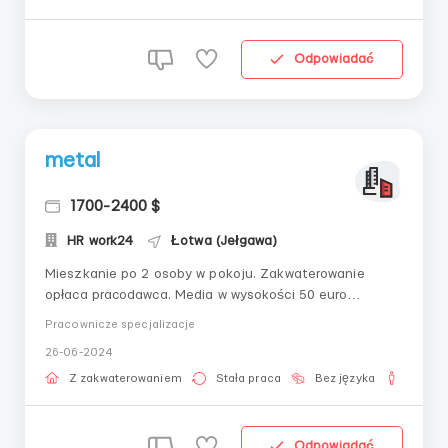
Odpowiadać
metal
1700-2400 $
HR work24
Łotwa (Jełgawa)
Mieszkanie po 2 osoby w pokoju. Zakwaterowanie
opłaca pracodawca. Media w wysokości 50 euro
miesięcznie pokrywa pracownik. Odzież robocza i
Pracownicze specjalizacje
narzędzia są zapewnione przez pracodawcę na jego
26-06-2024
koszt. Do miejsca pracy dojeżdżają samochodem
pracodawcy po 4 osoby w samochodzie. Nie ma okresu
Z zakwaterowaniem
Stała praca
Bez języka
Dla m
próbnego. Na...
Odpowiadać