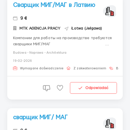
Сварщик МИГ/МАГ в Латвию
9 €
MTK AGENCJA PRACY
Łotwa (Jełgawa)
Компании для работы на производстве требуются
сварщики МИГ/МАГ
&nbs...
Budowa - Naprawa - Architektura
19-02-2026
Wymagane doświadczenie
Z zakwaterowaniem
Bez języ
Odpowiadać
сварщик МИГ/ МАГ