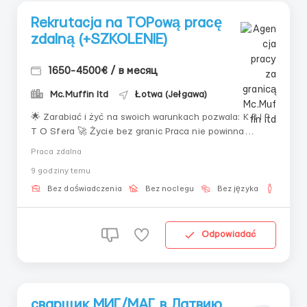
Rekrutacja na TOPową pracę
zdalną (+SZKOLENIE)
1650-4500€ / в месяц
Mc.Muffin ltd
Łotwa (Jełgawa)
🌟 Zarabiać i żyć na swoich warunkach pozwala: K R I P
T O Sfera 🚀 Życie bez granic Praca nie powinna
zabierać całego czasu i energii. Nowoczesne
Praca zdalna
technologie dają możliwość budowania dochodu tak,
9 godziny temu
aby zostało miejsce na rodzinę, hobby, podróże i
odpoczynek. Dziś można zarabiać online, pozosta...
Bez doświadczenia
Bez noclegu
Bez języka
Dla m
Odpowiadać
сварщик МИГ/МАГ в Латвию