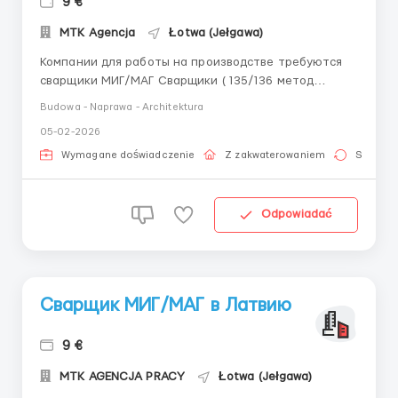
9 €
MTK Agencja
Łotwa (Jełgawa)
Компании для работы на производстве требуются
сварщики МИГ/МАГ Сварщики ( 135/136 метод
сварки) Сварка металла от 5мм - 40мм большие
Budowa - Naprawa - Architektura
катеты Чтение сварочных обозначений на чертежах
05-02-2026
будет считаться преимущиством Сварочные
сертификаты будет считаться преимуществом Опыт
Wymagane doświadczenie
Z zakwaterowaniem
Stała pr
работы ...
Odpowiadać
Сварщик МИГ/МАГ в Латвию
9 €
MTK AGENCJA PRACY
Łotwa (Jełgawa)