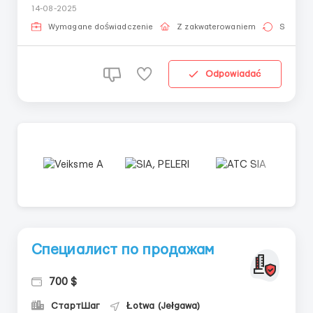
14-08-2025
Wymagane doświadczenie
Z zakwaterowaniem
Stała pr
Odpowiadać
Специалист по продажам
700 $
СтартШаг
Łotwa (Jełgawa)