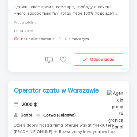
Ценишь свое время, комфорт, свободу и хочешь
много зарабатывать? Тогда тебе 100% подойдет
наша вакансия, потому что она позволяет:
Praca zdalna
Зарабатывать пропорционально своим усилиям, а
17-04-2025
не фиксированный минимум Не иметь потолка в
заработной плате, качественнее работаешь –
Bez doświadczenia
Dla mężczyzn
больше зарабатываешь. ...
Odpowiadać
Operator czatu w Warszawie
2000 $
Sanol
Łotwa (Jełgawa)
Dzień dobry! Nasza firma oferuje wakat "Rekruter"
(PRACA NIE ONLINE) 🔹 Rozważamy kandydatów bez