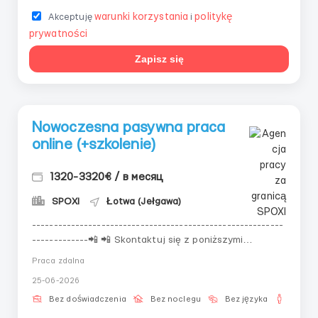
warunki korzystania
politykę
Akceptuję
i
prywatności
Zapisz się
Nowoczesna pasywna praca
online (+szkolenie)
1320-3320€ / в месяц
SPOXI
Łotwa (Jełgawa)
----------------------------------------------------------
-------------📲 📲 Skontaktuj się z poniższymi
kontaktami!📲 📲 Odpowiedzi na stronie są
Praca zdalna
przetwarzane z opóźnieniem!---------------------------
25-06-2026
-------------------------------------------- Wspieramy,
uczymy i potrafimy odkryć potencjał! K R ...
Bez doświadczenia
Bez noclegu
Bez języka
Dla m