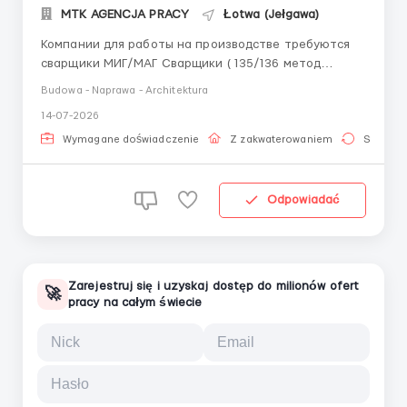
MTK AGENCJA PRACY
Łotwa (Jełgawa)
Компании для работы на производстве требуются
сварщики МИГ/МАГ Сварщики ( 135/136 метод
сварки) Сварка металла от 5мм - 40мм большие
Budowa - Naprawa - Architektura
катеты Чтение сварочных обозначений на чертежах
14-07-2026
будет считаться преимущиством Сварочные
сертификаты будет считаться преимущиством
Wymagane doświadczenie
Z zakwaterowaniem
Stała pr
Опыт работы...
Odpowiadać
Zarejestruj się i uzyskaj dostęp do milionów ofert
🚀
pracy na całym świecie