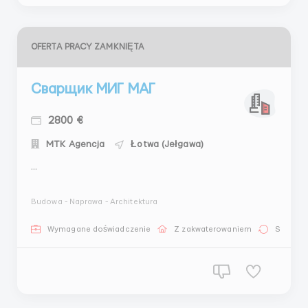
OFERTA PRACY ZAMKNIĘTA
Сварщик МИГ МАГ
2800 €
MTK Agencja
Łotwa (Jełgawa)
...
Budowa - Naprawa - Architektura
Wymagane doświadczenie
Z zakwaterowaniem
Stała pr