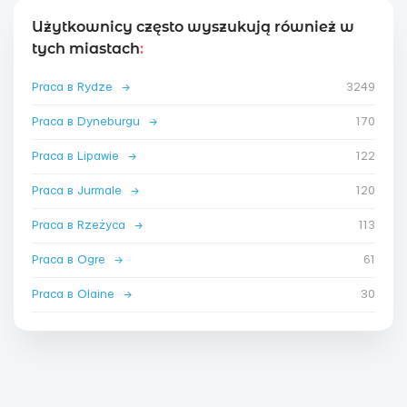
Użytkownicy często wyszukują również w
tych miastach
:
Praca в Rydze
→
3249
Praca в Dyneburgu
→
170
Praca в Lipawie
→
122
Praca в Jurmale
→
120
Praca в Rzeżyca
→
113
Praca в Ogre
→
61
Praca в Olaine
→
30