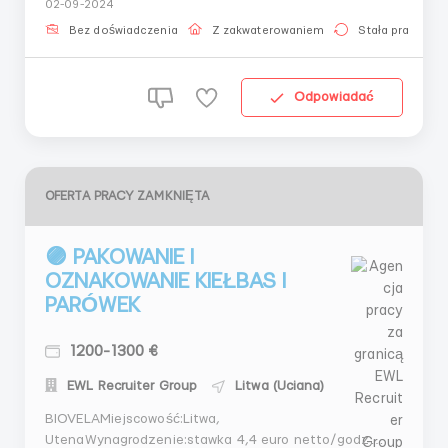
02-09-2024
kontenery z produktami 📦Dział kiełbas: wieszanie
kiełbas na metalowych prętach i umieszczanie ich na
Bez doświadczenia
Z zakwaterowaniem
Stała praca
półce 🌭Pakowanie sza...
Odpowiadać
OFERTA PRACY ZAMKNIĘTA
🟣 PAKOWANIE I
OZNAKOWANIE KIEŁBAS I
PARÓWEK
1200-1300 €
EWL Recruiter Group
Litwa (Uciana)
BIOVELAMiejscowość:Litwa,
UtenaWynagrodzenie:stawka 4,4 euro netto/godz