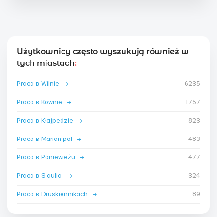
Użytkownicy często wyszukują również w
tych miastach
:
Praca в Wilnie
→
6235
Praca в Kownie
→
1757
Praca в Kłajpedzie
→
823
Praca в Mariampol
→
483
Praca в Poniewieżu
→
477
Praca в Siauliai
→
324
Praca в Druskiennikach
→
89