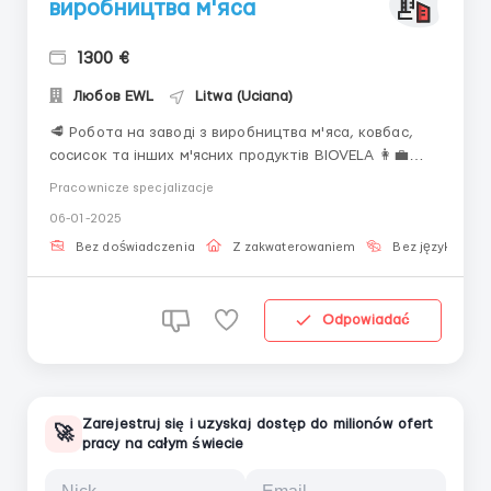
виробництва м'яса
1300 €
Любов EWL
Litwa (Uciana)
🥩 Робота на заводі з виробництва м'яса, ковбас,
сосисок та інших м'ясних продуктів BIOVELA 👩‍💼
Жінки від 18 до 55 років Литва, Utena 💰 Заробітна
Pracownicze specjalizacje
плата - Ставка: 4,8 євро нетто/годину (в
06-01-2025
середньому 820 євро нетто на місяць за 168 робочих
годин) - Можливі додаткові години до 220 год...
Bez doświadczenia
Z zakwaterowaniem
Bez języka
Odpowiadać
Zarejestruj się i uzyskaj dostęp do milionów ofert
🚀
pracy na całym świecie