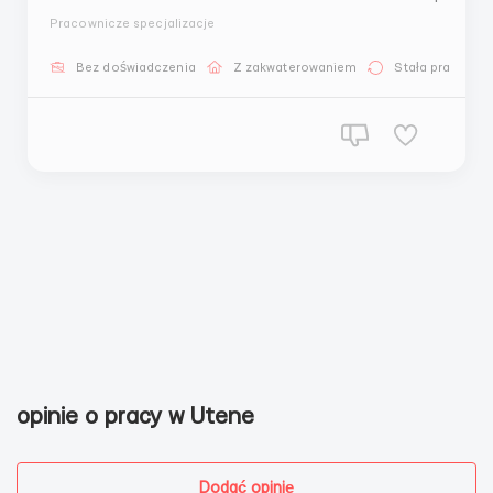
(średnio 730 euro netto miesięcznie za 168 godzin
Pracownicze specjalizacje
pracy) Możliwe dodatkowe godziny do 220 godzin
miesięcznie, co zwiększa wynagrodzenie do 1000-1300
Bez doświadczenia
Z zakwaterowaniem
Stała praca
euro netto.Opis stanowiska:Praca w zakładzie
zajmującym się produkcją mięsa, ki...
opinie o pracy w Utene
Dodać opinię