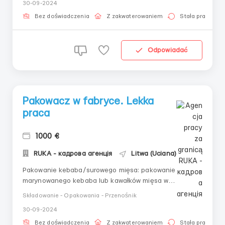
30-09-2024
dodatkowe obciążenie pracą do 220 godzin
miesięcznie ⏰🍽 Wyżywienie:Bezpłatne śniadanie i
Bez doświadczenia
Z zakwaterowaniem
Stała praca
obiad ...
Odpowiadać
Pakowacz w fabryce. Lekka
praca
1000 €
RUKA - кадрова агенція
Litwa (Uciana)
Pakowanie kebaba/surowego mięsa: pakowanie
marynowanego kebaba lub kawałków mięsa w
plastikowych pojemnikach 🍖 4 dni robocze/4 dni wolne
Składowanie - Opakowania - Przenośnik
(6:00 - 19:00 lub 7:00 - 20:00)Z 3 dni roboczych/3 dni
30-09-2024
wolne (8:00 - 21:00)Dwie zmiany/2 nocne zmiany/2
wolne dni (7:00 - 20:00 i 19:00 - 5:00) 🍽
Bez doświadczenia
Z zakwaterowaniem
Stała praca