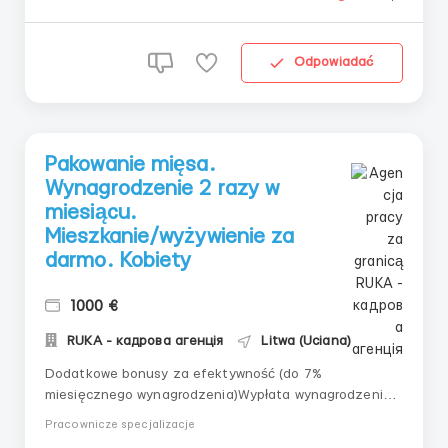
Żywność:Darmow...
Odpowiadać
Pakowanie mięsa.
Wynagrodzenie 2 razy w
miesiącu.
Mieszkanie/wyżywienie za
darmo. Kobiety
1000 €
RUKA - кадрова агенція
Litwa (Uciana)
Dodatkowe bonusy za efektywność (do 7%
miesięcznego wynagrodzenia)Wypłata wynagrodzenia 2
razy w miesiącu👩‍🔧 Praca w fabryce
Pracownicze specjalizacje
mięsa:Oznaczanie/pakowanie: naklejanie etykiet na