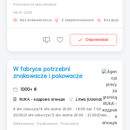
Жінки від 18 до 55 років Литва, Utena 4,8 євро нетто/
Pracownicze specjalizacje
годину (в середньому 820 євро нетто) Можливі
06-01-2025
додаткові години 🏠 Проживання Безкоштовно,
кімнати по 2-3 особи Житло в пішій доступності...
Bez doświadczenia
Z zakwaterowaniem
Bez języka
Odpowiadać
W fabryce potrzebni
znakowacze i pakowacze
1000+ €
RUKA - кадрова агенція
Litwa (Uciana)
4 dni robocze/4 dni wolne (6:00 - 19:00 lub 7:00 -
20:00)3 dni robocze/3 dni wolne (8:00 - 21:00)Dwie
zmiany/2 nocne zmiany/2 dni wolne (7:00 - 20:00 i
Składowanie - Opakowania - Przenośnik
19:00 - 5:00)W sumie 170 godzin miesięcznie, możliwe