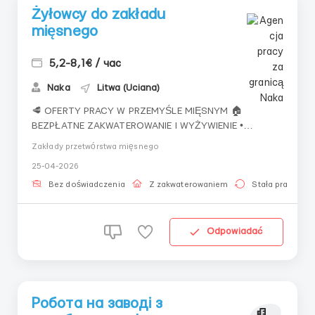
Żyłowcy do zakładu
mięsnego
5,2-8,1€ / час
Naka
Litwa (Uciana)
🥩 OFERTY PRACY W PRZEMYŚLE MIĘSNYM 🏠
BEZPŁATNE ZAKWATEROWANIE I WYŻYWIENIE •
Zapewniane jest bezpłatne zakwaterowanie lub
Zakłady przetwórstwa mięsnego
rekompensata za dojazd/paliwo • Bezpłatne dwa
25-04-2026
posiłki dziennie (obiad i kolacja) • Wydawana jest
odzież robocza i środki ochrony 📦
Bez doświadczenia
Z zakwaterowaniem
Stała praca
Pakowacz/pakowaczka • Pak...
Odpowiadać
Робота на заводі з