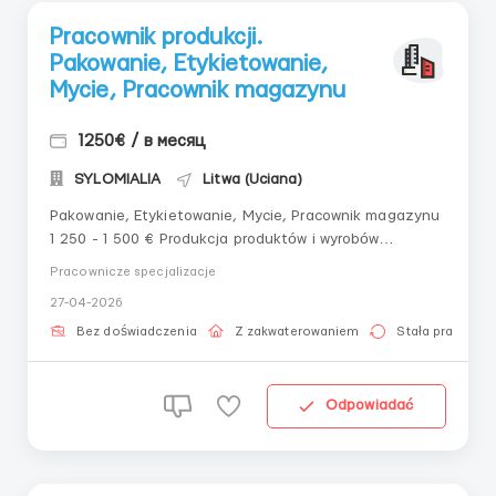
Pracownik produkcji.
Pakowanie, Etykietowanie,
Mycie, Pracownik magazynu
1250€ / в месяц
SYLOMIALIA
Litwa (Uciana)
Pakowanie, Etykietowanie, Mycie, Pracownik magazynu
1 250 - 1 500 € Produkcja produktów i wyrobów
mięsnych (wołowina i wieprzowina, półprodukty) Praca
Pracownicze specjalizacje
znajduje się w mieście Utena Wynagrodzenie: 1125-
27-04-2026
1250 € brutto miesięcznie za 168 godzin pracy. Możliwe
nadgodziny do 220 go...
Bez doświadczenia
Z zakwaterowaniem
Stała praca
Odpowiadać