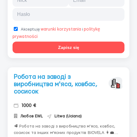
warunki korzystania
politykę
Akceptuję
i
prywatności
Zapisz się
Робота на заводі з
виробництва м'яса, ковбас,
сосисок
1000 €
Любов EWL
Litwa (Uciana)
🥩 Робота на заводі з виробництва м'яса, ковбас,
сосисок та інших м'ясних продуктів BIOVELA 👩‍💼