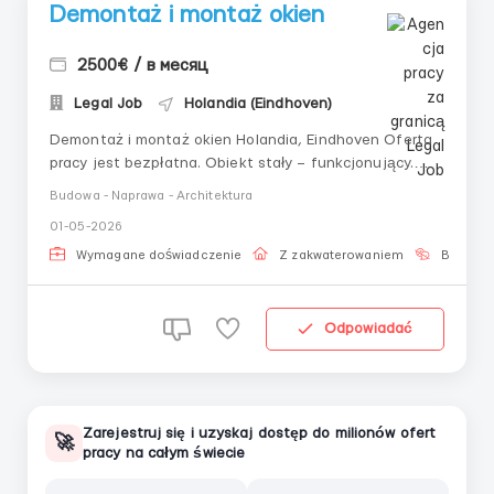
Demontaż i montaż okien
2500€ / в месяц
Legal Job
Holandia (Eindhoven)
Demontaż i montaż okien Holandia, Eindhoven Oferta
pracy jest bezpłatna. Obiekt stały – funkcjonujący.
Oficjalne zatrudnienie. Warunki pracy: Stawka: od 2500
Budowa - Naprawa - Architektura
euro miesięcznie netto Grafik pracy: poniedziałek-
01-05-2026
piątek, 10 godzin dziennie, 200-220 godzin
miesięcznie; Mieszkanie: bezpłatnie. Wym...
Wymagane doświadczenie
Z zakwaterowaniem
Bez języ
Odpowiadać
Zarejestruj się i uzyskaj dostęp do milionów ofert
🚀
pracy na całym świecie