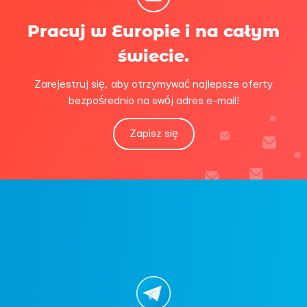
Pracuj w Europie i na całym
świecie.
Zarejestruj się, aby otrzymywać najlepsze oferty
bezpośrednio na swój adres e-mail!
Zapisz się