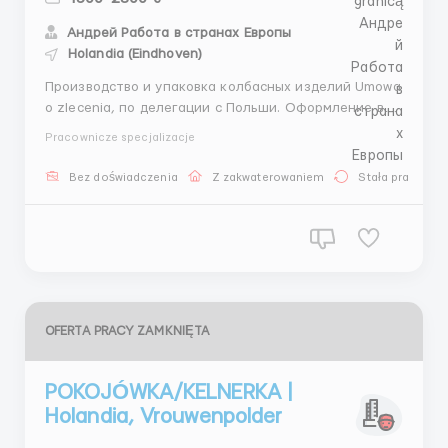
Андрей Работа в странах Европы
Holandia (Eindhoven)
Производство и упаковка колбасных изделий Umowa
o zlecenia, по делегации с Польши. Оформление в
Познани Место работы в Голландии: г. Boxtel ✔️
Pracownicze specjalizacje
️Ставка А € 13,37 brutto/час Работа после 19:00
оплата 116%, Overtime +125%, Benefit +2%
Bez doświadczenia
Z zakwaterowaniem
Stała praca
Holidayhours +10,92% Periodic payment holiday ...
OFERTA PRACY ZAMKNIĘTA
POKOJÓWKA/KELNERKA |
Holandia, Vrouwenpolder