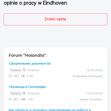
opinie o pracy w Eindhoven
Dodać opinię
Forum "Holandia"
:
Оформление документов
Pytania
Holandia
12-03-2024
17
7
2.6M
Владимир Банацкий
Украинцы в Голландии
Pytania
Holandia
12-03-2024
3
17
1.9M
Кирил Тягныбок
Как попасть и получить приглашение на работу в