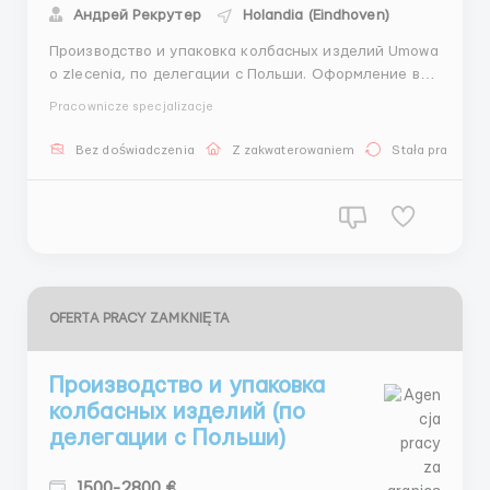
Андрей Рекрутер
Holandia (Eindhoven)
Производство и упаковка колбасных изделий Umowa
o zlecenia, по делегации с Польши. Оформление в
Познани Место работы в Голландии: г. Boxtel ✔️
Pracownicze specjalizacje
️Ставка А € 13,37 brutto/час Работа после 19:00
оплата 116%, Overtime +125%, Benefit +2%
Bez doświadczenia
Z zakwaterowaniem
Stała praca
Holidayhours +10,92% Periodic payment holiday ...
OFERTA PRACY ZAMKNIĘTA
Производство и упаковка
колбасных изделий (по
делегации с Польши)
1500-2800 €