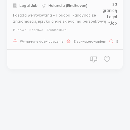
Legal Job
Holandia (Eindhoven)
Fasada wentylowana - 1 osoba kandydat ze
znajomością języka angielskiego ma perspektywę
zostania brygadzistą (stawka będzie omawiana z
Budowa - Naprawa - Architektura
kierownikiem). Holandia miasto Eindhoven Stanowisko
darmowe. Obiekt stały - działający. Oficjalne
Wymagane doświadczenie
Z zakwaterowaniem
Stała pr
zatrudnienie. Warunki pracy: Stawka: od 230...