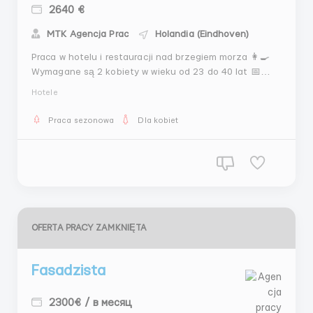
2640 €
MTK Agencja Prac
Holandia (Eindhoven)
Praca w hotelu i restauracji nad brzegiem morza 👩‍🍳
Wymagane są 2 kobiety w wieku od 23 do 40 lat 📅
Praca sezonowa do połowy listopada 💶
Hotele
Wynagrodzenie: 12 €/godz. (netto) 🕔 200–220 godzin
miesięcznie 📆 Grafik: 5–6 dni w tygodniu, zmiany —
Praca sezonowa
Dla kobiet
rano i wieczór 🔹 Obowiązki: 🧹 Pokojówka: –
Sprzątanie...
OFERTA PRACY ZAMKNIĘTA
Fasadzista
2300€ / в месяц