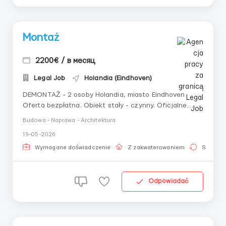
Montaż
2200€ / в месяц
Legal Job
Holandia (Eindhoven)
DEMONTAŻ - 2 osoby Holandia, miasto Eindhoven
Oferta bezpłatna. Obiekt stały - czynny. Oficjalne
zatrudnienie. Warunki pracy: Stawka: 2200 euro netto
Budowa - Naprawa - Architektura
miesięcznie Grafik pracy: pn-pt, 10 godzin dziennie,
19-05-2026
200-220 godzin miesięcznie; Zakwaterowanie:
bezpłatne. Obowiązki: Wykonanie pełnego zakres...
Wymagane doświadczenie
Z zakwaterowaniem
Stała pr
Odpowiadać