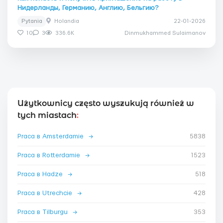
Нидерланды, Германию, Англию, Бельгию?
Pytania
Holandia
22-01-2026
10
3
336.6K
Dinmukhammed Sulaimanov
Użytkownicy często wyszukują również w
tych miastach
:
Praca в Amsterdamie
→
5838
Praca в Rotterdamie
→
1523
Praca в Hadze
→
518
Praca в Utrechcie
→
428
Praca в Tilburgu
→
353