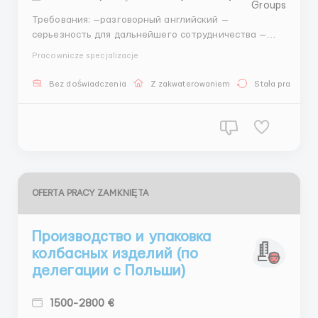
Требования: —разговорный английский —
серьезность для дальнейшего сотрудничества —
опыт работы в этой сфере является преимуществом
Pracownicze specjalizacje
—водительское удостоверение Наши условия труда:
—зарплата 11,83 евро брутто/час —бесплатный
Bez doświadczenia
Z zakwaterowaniem
Stała praca
транспорт к месту...
OFERTA PRACY ZAMKNIĘTA
Производство и упаковка
колбасных изделий (по
делегации с Польши)
1500-2800 €