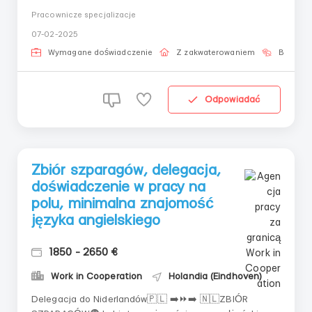
zameldowanie;- Wynagrodzenie od 9 euro/godzinę
Pracownicze specjalizacje
netto lub od 6 do 8 euro/moduł (pod klucz). (osobne
07-02-2025
stawki dla brygad i firm - od 12 euro za panel)-
Zapewniamy sprzęt, samochód służbowy i narzędzia;-
Wymagane doświadczenie
Z zakwaterowaniem
Bez języ
Bezpłatn...
Odpowiadać
Zbiór szparagów, delegacja,
doświadczenie w pracy na
polu, minimalna znajomość
języka angielskiego
1850 - 2650 €
Work in Cooperation
Holandia (Eindhoven)
Delegacja do Niderlandów🇵🇱 ➡️⏩➡️ 🇳🇱ZBIÓR