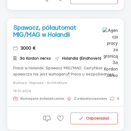
Spawacz, półautomat
MIG/MAG w Holandii
3000 €
За Kordon легко
Holandia (Eindhoven)
Praca w Holandii: Spawacz MIG/MAG. Certyfikat
spawacza nie jest wymagany❗️ Praca u bezpośredniego
pracodawcy❗️📍 Miasto: Weert, Holandia 🙋‍♀️Kogo
Budowa - Naprawa - Architektura
szukamy: 2 mężczyzn, w wieku od 18 do 50 lat.💼
18-11-2024
Kandydaci powinni posiadać gotowe zabezpieczenie w
Holandii (numer BSN i nalepka IND). ⏰Rozpoczęcie
Wymagane doświadczenie
Z zakwaterowaniem
Stała pr
pracy...
Odpowiadać