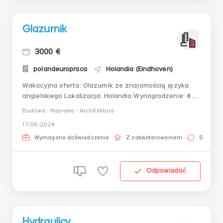
Glazurnik
3000 €
polandeuropraca
Holandia (Eindhoven)
Wakacyjna oferta: Glazurnik ze znajomością języka
angielskiego Lokalizacja: Holandia Wynagrodzenie: €14
za godzinę Wymagania: Doświadczenie w pracy jako
Budowa - Naprawa - Architektura
glazurnik Znajomość języka angielskiego Prawo jazdy
17-06-2024
kategorii B Karta pobytu w Polsce, polska wiza
pracownicza lub paszport Unii Euro...
Wymagane doświadczenie
Z zakwaterowaniem
Stała pr
Odpowiadać
Hydraulicy