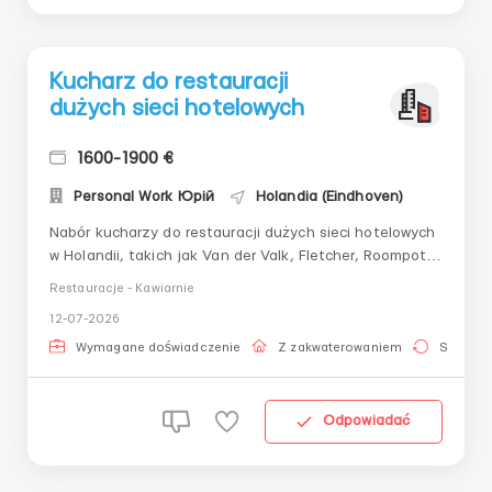
Kucharz do restauracji
dużych sieci hotelowych
1600-1900 €
Personal Work Юрій
Holandia (Eindhoven)
Nabór kucharzy do restauracji dużych sieci hotelowych
w Holandii, takich jak Van der Valk, Fletcher, Roompot,
Ibis Styles, Campveerse toren, Secret Garden, Kucharz
Restauracje - Kawiarnie
- Chef de Partie - jeden z podstawowych zawodów w
12-07-2026
kulinarii. Krótko o głównym 💵 Wynagrodzenie 11.75-
13.00 euro netto; 💵 1600-1900 euro ...
Wymagane doświadczenie
Z zakwaterowaniem
Stała pr
Odpowiadać