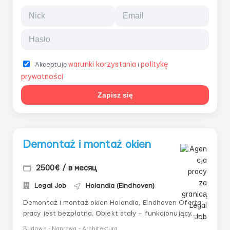
warunki korzystania
politykę
Akceptuję
i
prywatności
Zapisz się
Demontaż i montaż okien
2500€ / в месяц
Legal Job
Holandia (Eindhoven)
Demontaż i montaż okien Holandia, Eindhoven Oferta
pracy jest bezpłatna. Obiekt stały – funkcjonujący.
Oficjalne zatrudnienie. Warunki pracy: Stawka: od 2500
Budowa - Naprawa - Architektura