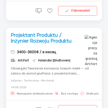
Odpowiadać
Projektant Produktu /
Inżynier Rozwoju Produktu
3400-3600€ / в месяц
Artifort
Holandia (Eindhoven)
Obowiązki:Tworzenie koncepcji nowych mebli — od
szkicu do prototypuPraca z projektantami,
specjalistami ds. tapicerki i działem
Inżynier - Technolog - Mechanik
produkcjiWprowadzanie innowacyjnych form i
14-08-2025
materiałów do procesu produkcjiTworzenie i adaptacja
dokumentacji technicznejŚcisła współpraca z działem
Wymagane doświadczenie
Bez noclegu
Stała praca
marketingu i sprze...