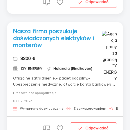
Odpowiadać
Nasza firma poszukuje
doświadczonych elektryków i
monterów
3300 €
DY ENERGY
Holandia (Eindhoven)
Oficjalne zatrudnienie,- pakiet socjalny;-
Ubezpieczenie medyczne, otwarcie konta bankowego,
zameldowanie;- Wynagrodzenie od 9 euro/godzinę
Pracownicze specjalizacje
netto lub od 6 do 8 euro/moduł (pod klucz). (osobne
07-02-2025
stawki dla brygad i firm - od 12 euro za panel)-
Zapewniamy sprzęt, samochód służbowy i narzędzia;-
Wymagane doświadczenie
Z zakwaterowaniem
Bez języ
Bezpłatn...
Odpowiadać