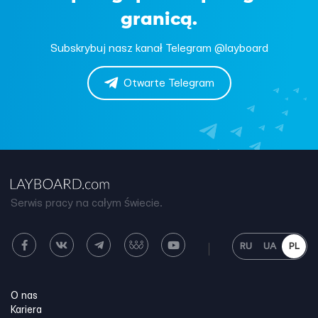
granicą.
Subskrybuj nasz kanał Telegram @layboard
Otwarte Telegram
Serwis pracy na całym świecie.
RU
UA
PL
O nas
Kariera