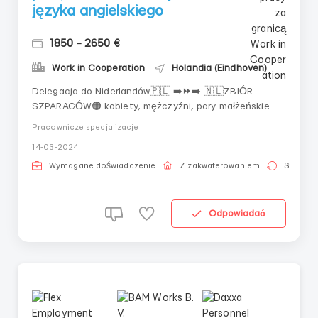
języka angielskiego
1850 - 2650 €
Work in Cooperation
Holandia (Eindhoven)
Delegacja do Niderlandów🇵🇱 ➡️⏩➡️ 🇳🇱ZBIÓR
SZPARAGÓW🟠 kobiety, mężczyźni, pary małżeńskie do
55 lat🔵 168-240 godzin pracy miesięcznie🟢 15,82
Pracownicze specjalizacje
euro/godz. brutto. Są premie, płatne nadgodziny✅
14-03-2024
doświadczenie w pracy na polu lub w szklarniach
będzie zaletą✅ chęć do pracy✅ minimalna znajomość
Wymagane doświadczenie
Z zakwaterowaniem
Stała pr
języka angiels...
Odpowiadać