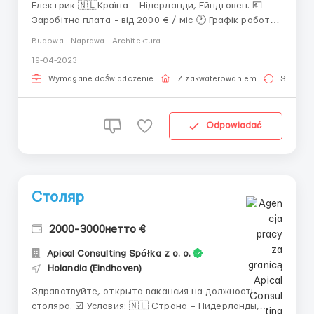
Електрик 🇳🇱Країна – Нідерланди, Ейндговен. 💶
Заробітна плата - від 2000 € / міс 🕐 Графік роботи:
Пн.-Сб. (від 8 год/день) 🏘 Житло - 350 €. ☑️
Budowa - Naprawa - Architektura
ОБОВ'ЯЗКИ: ➖ Прокладка електрокабелю; ➖
19-04-2023
Забезпечення електропостачання будівель та
конструкцій; ➖ Контроль якості роботи е...
Wymagane doświadczenie
Z zakwaterowaniem
Stała pr
Odpowiadać
Столяр
2000-3000нетто €
Apical Consulting Spółka z o. o.
Holandia (Eindhoven)
Здравствуйте, открыта вакансия на должность
столяра. ☑️ Условия: 🇳🇱 Страна – Нидерланды,