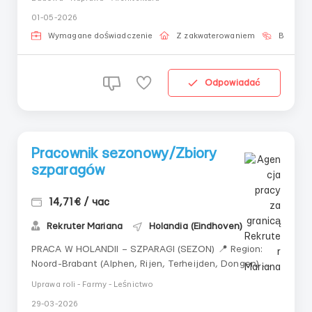
euro miesięcznie netto Grafik pracy: poniedziałek-
01-05-2026
piątek, 10 godzin dziennie, 200-220 godzin
miesięcznie; Mieszkanie: bezpłatnie. Wym...
Wymagane doświadczenie
Z zakwaterowaniem
Bez języ
Odpowiadać
Pracownik sezonowy/Zbiory
szparagów
14,71€ / час
Rekruter Mariana
Holandia (Eindhoven)
PRACA W HOLANDII – SZPARAGI (SEZON) 📍 Region:
Noord-Brabant (Alphen, Rijen, Terheijden, Dongen) 📅
Okres: 17.03 – 30.06 🔧 Obowiązki: Ścinanie szparagów
Uprawa roli - Farmy - Leśnictwo
w polu Sortowanie szparagów w hali ⚠️ Praca fizycznie
29-03-2026
ciężka 💶 Wynagrodzenie: 14,71 € brutto / godz Premia