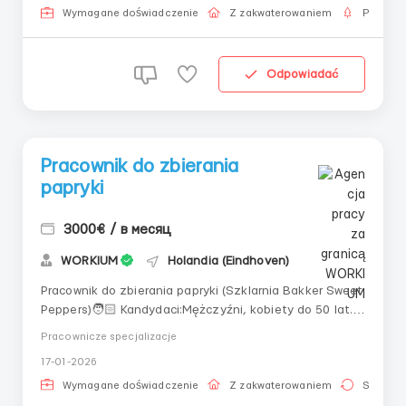
za kilogramy (po...
Wymagane doświadczenie
Z zakwaterowaniem
Praca s
Odpowiadać
Pracownik do zbierania
papryki
3000€ / в месяц
WORKIUM
Holandia (Eindhoven)
Pracownik do zbierania papryki (Szklarnia Bakker Sweet
Peppers)🧑🏻 Kandydaci:Mężczyźni, kobiety do 50 lat.📍
Miejsce pracy:Holandia, Sevenum, Zeesweg 2 (~50 km
Pracownicze specjalizacje
od Eindhoven).💵 Wynagrodzenie:- 14,71 €/godz. brutto
17-01-2026
stawka standardowa;- Za każdy niewykorzystany dzień
płatnego urlopu przyznaje się 2,...
Wymagane doświadczenie
Z zakwaterowaniem
Stała pr