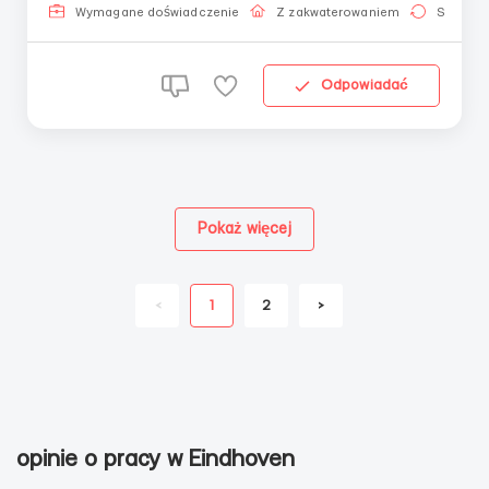
комнаты, туалеты и кухни. Сантехника / Надо паять
Wymagane doświadczenie
Z zakwaterowaniem
Stała pr
медные трубы и ме...
Odpowiadać
Pokaż więcej
<
1
2
>
opinie o pracy w Eindhoven