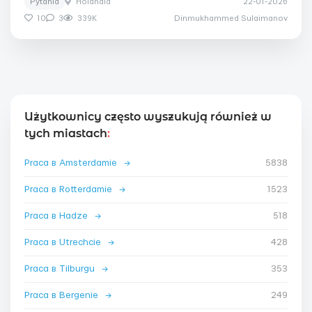
Pytania
Holandia
22-01-2026
10
3
339K
Dinmukhammed Sulaimanov
Użytkownicy często wyszukują również w
tych miastach
:
Praca в Amsterdamie
→
5838
Praca в Rotterdamie
→
1523
Praca в Hadze
→
518
Praca в Utrechcie
→
428
Praca в Tilburgu
→
353
Praca в Bergenie
→
249