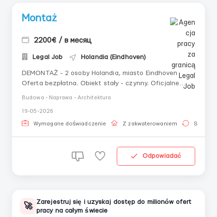
Montaż
2200€ / в месяц
Legal Job
Holandia (Eindhoven)
DEMONTAŻ - 2 osoby Holandia, miasto Eindhoven
Oferta bezpłatna. Obiekt stały - czynny. Oficjalne
zatrudnienie. Warunki pracy: Stawka: 2200 euro netto
Budowa - Naprawa - Architektura
miesięcznie Grafik pracy: pn-pt, 10 godzin dziennie,
19-05-2026
200-220 godzin miesięcznie; Zakwaterowanie:
bezpłatne. Obowiązki: Wykonanie pełnego zakres...
Wymagane doświadczenie
Z zakwaterowaniem
Stała pr
Odpowiadać
Zarejestruj się i uzyskaj dostęp do milionów ofert
🚀
pracy na całym świecie