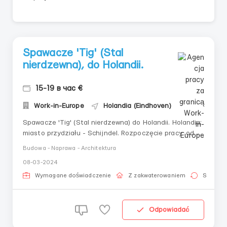
Spawacze 'Tig' (Stal
nierdzewna), do Holandii.
15-19 в час €
Work-in-Europe
Holandia (Eindhoven)
Spawacze 'Tig' (Stal nierdzewna) do Holandii. Holandia:
miasto przydziału - Schijndel. Rozpoczęcie pracy: od
zaraz. Stawka: 15-19 euro za godzinę, 8-10 godzin
Budowa - Naprawa - Architektura
dziennie, 5-6 dni w tygodniu. Zakwaterowanie: -
08-03-2024
bezpłatne. Dojazd: - bezpłatny.
Wymagane doświadczenie
Z zakwaterowaniem
Stała pr
Odpowiadać