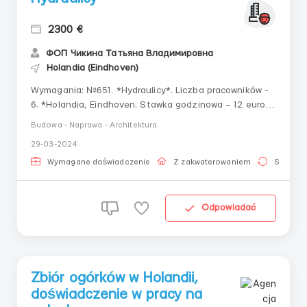
2300 €
ФОП Чикина Татьяна Владимировна
Holandia (Eindhoven)
Wymagania: №651. *Hydraulicy*. Liczba pracowników -
6. *Holandia, Eindhoven. Stawka godzinowa – 12 euro
na godzinę. Wynagrodzenie miesięczne – od 2300
Budowa - Naprawa - Architektura
euro. Harmonogram pracy – pn.-sb. 8-9 godz.
29-03-2024
Dokumenty – wiza, karta pobytu, paszport UE.
Doświadczenie – wymagane. Dodatkowo. Koszt za...
Wymagane doświadczenie
Z zakwaterowaniem
Stała pr
Odpowiadać
Zbiór ogórków w Holandii,
doświadczenie w pracy na