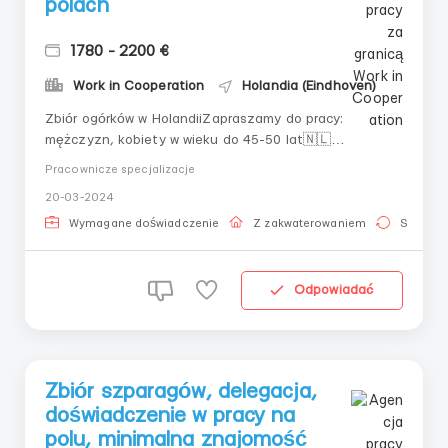
polach
1780 - 2200 €
Work in Cooperation
Holandia (Eindhoven)
Zbiór ogórków w HolandiiZapraszamy do pracy:
mężczyzn, kobiety w wieku do 45-50 lat🇳🇱
Niderlandym.Heusden (25 km od Eindhoven)Pensja:
Pracownicze specjalizacje
15,82 euro/godzina brutto. Nadgodziny płatne 135%.
20-03-2024
Dla tych, którzy używają własnego samochodu do
dojazdów do pracy, dodatkowa opłata 0,23 euro/km.
Wymagane doświadczenie
Z zakwaterowaniem
Stała pr
Miesięczna wypłata...
Odpowiadać
Zbiór szparagów, delegacja,
doświadczenie w pracy na
polu, minimalna znajomość