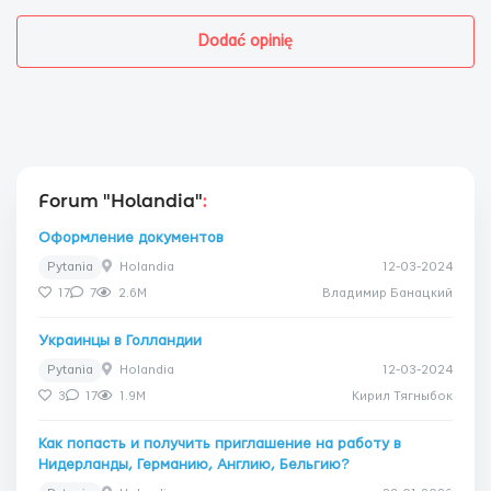
Dodać opinię
Forum "Holandia"
:
Оформление документов
Pytania
Holandia
12-03-2024
17
7
2.6M
Владимир Банацкий
Украинцы в Голландии
Pytania
Holandia
12-03-2024
3
17
1.9M
Кирил Тягныбок
Как попасть и получить приглашение на работу в
Нидерланды, Германию, Англию, Бельгию?