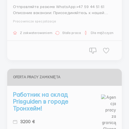
Отправляйте резюме WhatsApp:+47 59 44 51 61
Описание вакансии: Присоединяйтесь к нашей
дружной команде на современном производстве
Pracownicze specjalizacje
бумаги и салфеток в живописном городе Тронхейм,
Норвегия. Мы предлагаем возможность работы для
Z zakwaterowaniem
Stała praca
Dla mężczyzn
мужчин и женщин, а также для семейных пар,
которые хотят работать и пр...
OFERTA PRACY ZAMKNIĘTA
Работник на склад
Prisguiden в городе
Тронхейм!
3200 €