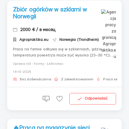
Zbiór ogórków w szklarni w
Norwegii
2000 € / в месяц
Agropraktika.eu
Norwegia (Trondheim)
Praca na farmie odbywa się w szklarniach, gdzie
temperatura powietrza może być wysoka (23–30 °C).
Praca może być zarówno zespołowa, jak
Uprawa roli - Farmy - Leśnictwo
i samodzielna. Główne zadania:Sadzenie
14-10-2025
sadzonek.Pielęgnacja warzyw —
podwiązywanie/zawijanie, aby rosły w górę, zbieranie
Bez doświadczenia
Z zakwaterowaniem
Praca sezonow
liściZbiór p...
Odpowiadać
🔥Praca na magazynie sieci