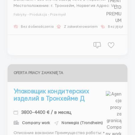
Местоположение: г. Тронхейм, Норвегия Адрес: Volvo
Group Factory, Industriveien 45, 7037 Тронхейм
Fabryky - Produkcja - Przemysł
Описание вакансии Volvo – это мировой лидер в
производстве автомобилей и грузовиков. Завод в
Bez doświadczenia
Z zakwaterowaniem
Bez języka
Норвегии приглашает работников на современные
ли...
OFERTA PRACY ZAMKNIĘTA
Упаковщик кондитерских
изделий в Тронхейме Д
3800-4400 € / в месяц
Company work
Norwegia (Trondheim)
Описание вакансии Преимущества работы: •