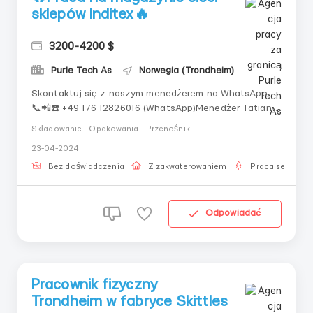
sklepów Inditex🔥
3200-4200 $
Purle Tech As
Norwegia (Trondheim)
Skontaktuj się z naszym menedżerem na WhatsApp.
📞📲☎️ +49 176 12826016 (WhatsApp)Menedżer Tatiana
💻Oferujemy kilka wakatów:PakowaczEtykieciarzPraca
Składowanie - Opakowania - Przenośnik
na wózku widłowym ✅Wymagania:Wiek od 20 do 55
23-04-2024
latOdporność na stresUmiejętność pracy w
zespoleGotowość do nauki 📈Grafik pracy?Praca 5-6
Bez doświadczenia
Z zakwaterowaniem
Praca sezonow
dni w tygodniuPr...
Odpowiadać
Pracownik fizyczny
Trondheim w fabryce Skittles