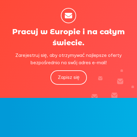
Pracuj w Europie i na całym
świecie.
Zarejestruj się, aby otrzymywać najlepsze oferty
bezpośrednio na swój adres e-mail!
Zapisz się