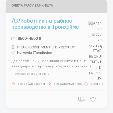
OFERTA PRACY ZAMKNIĘTA
/G/Работник на рыбное
производство в Тронхейме
3500-4500 $
ITTAR RECRUITMENT LTD PREMIUUM
Norwegia (Trondheim)
Для детальной информации пишите и наши
менеджеры вас проконсультируют: Контактная
информация Менеджер: Александра Зуева 📱
Pracownicze specjalizacje
WhatsApp: +44 7746 531046 +44 7351 193874 💬
Telegram: +44 7535 843352 @Zueva_Alexandra ❗️ С
Bez doświadczenia
Z zakwaterowaniem
Stała praca
гражданами Украины не сотрудничаем! Проверенное
агентство по тру...