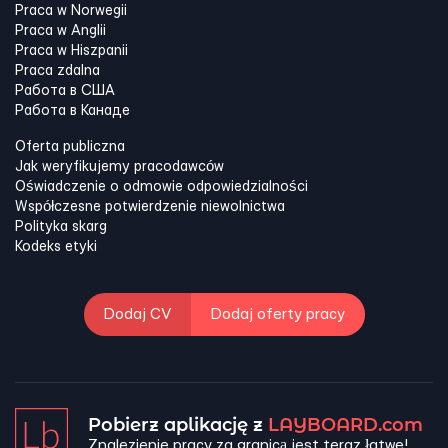
Praca w Norwegii
Praca w Anglii
Praca w Hiszpanii
Praca zdalna
Работа в США
Работа в Канадe
Oferta publiczna
Jak weryfikujemy pracodawców
Oświadczenie o odmowie odpowiedzialności
Współczesne potwierdzenie niewolnictwa
Polityka skarg
Kodeks etyki
Dodaj CV
Dodaj oferty pracy
Pobierz aplikację z
LAYBOARD.com
Znalezienie pracy za granicą jest teraz łatwe!