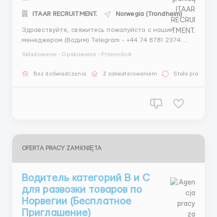
ITAAR RECRUITMENT.
Norwegia (Trondheim)
Здравствуйте, свяжитесь пожалуйста с нашим
менеджером (Вадим) Telegram - +44 74 8781 2374
Whatsapp - +447351204365 Требования: Мужчины,
Składowanie - Opakowania - Przenośnik
женщины, семейные пары от 17 до 65+ Лет можно
без знания языка и опыта работы✅ Компания
Bez doświadczenia
Z zakwaterowaniem
Stała praca
спокойно относится к новичкам и обучат их всему...
OFERTA PRACY ZAMKNIĘTA
Водитель категорий B и C
для развозки товаров по
Норвегии (Бесплатное
Приглашение)