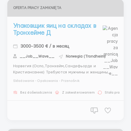
OFERTA PRACY ZAMKNIĘTA
Упаковщик яиц на складах в
Тронхейме Д
3000-3500 € / в месяц
__Job__Wave__
Norwegia (Trondheim)
Норвегия (Осло,Тронхейм,Сандефьорде и
Кристиансанне) Требуются мужчины и женщины,
семейные пары на фабрику яиц, фасовка, упаковка,
Składowanie - Opakowania - Przenośnik
стикеровка. Зарплата 170 крон в час(17 евро) График
работы 10-12 часов в день Оформление через
Bez doświadczenia
Z zakwaterowaniem
Stała praca
получение голубой карты, или польскую рабочую
визу. Услови...