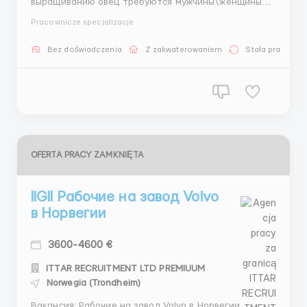
выращиванию овец требуются мужчины\женщины
или семецные пары от 22-65лет Обязанности:
Pracownicze specjalizacje
Полностью уход за животными . так же уборка за
ними. Зарплата: 20-22.50 евро в час График:
Bez doświadczenia
Z zakwaterowaniem
Stała praca
рабочий минимум - 8 часов (пятидневка), можно
брать дополнительные +2 ча...
OFERTA PRACY ZAMKNIĘTA
IIGII Рабочие на завод Volvo
в Норвегии
3600-4600 €
ITTAR RECRUITMENT LTD PREMIUUM
Norwegia (Trondheim)
Вакансия: Рабочие на завод Volvo в Норвегии