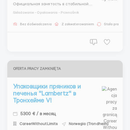
Официальная занятость в стабильной
международной компании; • Работа в современном и
Składowanie - Opakowania - Przenośnik
чистом производстве — подходит без опыта; •
Возможность подработок и ежемесячных премий; •
Bez doświadczenia
Z zakwaterowaniem
Stała praca
Комфортные условия труда, безопасная среда и
дружны...
OFERTA PRACY ZAMKNIĘTA
Упаковщики пряников и
печенья "Lambertz" в
Тронхейме V!
5300 € / в месяц
CareerWithoutLimits
Norwegia (Trondheim)