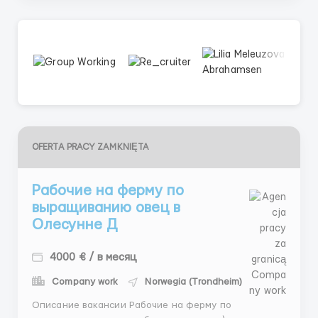
OFERTA PRACY ZAMKNIĘTA
Рабочие на ферму по
выращиванию овец в
Олесунне Д
4000 € / в месяц
Company work
Norwegia (Trondheim)
Описание вакансии Рабочие на ферму по