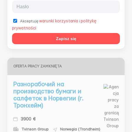
warunki korzystania
politykę
Akceptuję
i
prywatności
Zapisz się
OFERTA PRACY ZAMKNIĘTA
Разнорабочий на
производство бумаги и
салфеток в Норвегии (г.
Тронхейм)
3900 €
Tvinson Group
Norwegia (Trondheim)