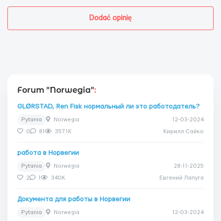
Dodać opinię
Forum "Norwegia"
:
GLØRSTAD, Ren Fisk нормальный ли это работодатель?
Pytania
Norwegia
12-03-2024
0
81
357.1K
Кирилл Сайко
работа в Норвегии
Pytania
Norwegia
28-11-2025
2
1
340K
Евгений Лапуга
Документа для работы в Норвегии
Pytania
Norwegia
12-03-2024