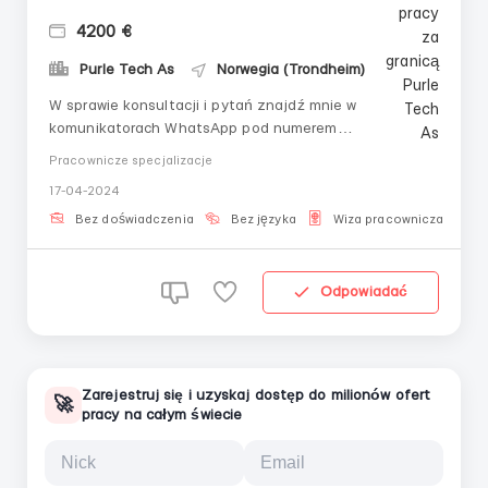
4200 €
Purle Tech As
Norwegia (Trondheim)
W sprawie konsultacji i pytań znajdź mnie w
komunikatorach WhatsApp pod numerem
telefonu:Dmitrij+4796708750Praca w Norwegii, miasto
Pracownicze specjalizacje
TrondheimFabryka cukierków Skittles w mieście
17-04-2024
Trondheim (Norwegia) poszukuje pracowników
fizycznychHarmonogram pracy: 8-10 godzin dziennie,
Bez doświadczenia
Bez języka
Wiza pracownicza
D
5-6 dni w tygodniu.Obowiązki...
Odpowiadać
Zarejestruj się i uzyskaj dostęp do milionów ofert
🚀
pracy na całym świecie