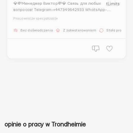
💎💸Менеджер Виктор💸💎 Связь для любых
вопросов! Telegram-+447349642933 WhatsApp-
+447383168997 Lambertz – немецкая компания по
Pracownicze specjalizacje
производству шоколада, пряников, печенья и других
кондитерских изделий высочайшего качества.
Bez doświadczenia
Z zakwaterowaniem
Stała praca
ЗАРПЛАТА - 20 евро в час чистыми в отделе
упаковки - 21 ев...
opinie o pracy w Trondheimie