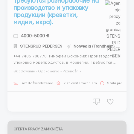
Требуются разнорабочие на
производство и упаковку
продукции (креветки,
мидии, икра).
4000-5000 €
STENSRUD PEDERSEN
Norwegia (Trondheim)
‪+44 7405 706770 Тимофей Вакансия: Производство и
упаковка морепродуктов, в Норвегии. Требуются
мужчины и женщины в возрасте от 20 до 50 лет
Składowanie - Opakowania - Przenośnik
Обязанности: Для женщин на конвейере по упаковке
и маркировке продукции: Упаковка морепродуктов,
Bez doświadczenia
Z zakwaterowaniem
Stała praca
включая мидии, икру, креветки и другие актуальны...
OFERTA PRACY ZAMKNIĘTA