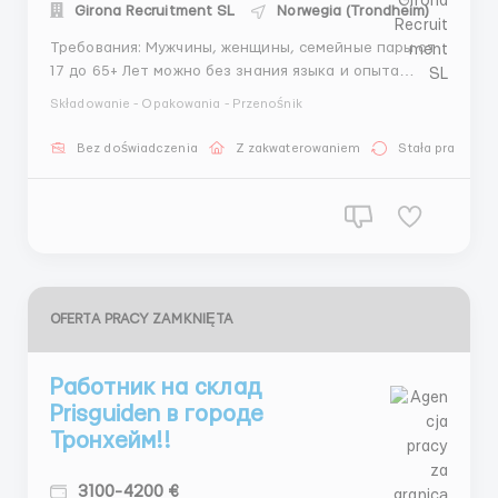
Girona Recruitment SL
Norwegia (Trondheim)
Требования: Мужчины, женщины, семейные пары от
17 до 65+ Лет можно без знания языка и опыта
работы✅ Компания спокойно относится к новичкам
Składowanie - Opakowania - Przenośnik
и обучат их всему с самого нуля.👥 График
работы:пн-пт по 8-10-12-14 часов в день ( есть
Bez doświadczenia
Z zakwaterowaniem
Stała praca
переработки). 14 ФУНТОВ ЧАС ВАШИ ЧИСТЫЕ !!! ...
OFERTA PRACY ZAMKNIĘTA
Работник на склад
Prisguiden в городе
Тронхейм!!
3100-4200 €