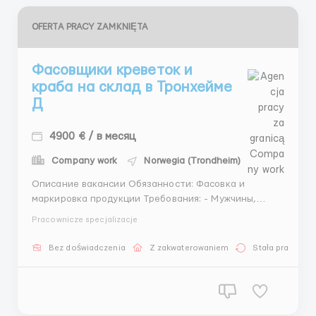
OFERTA PRACY ZAMKNIĘTA
Фасовщики креветок и
краба на склад в Тронхейме
Д
4900 € / в месяц
Company work
Norwegia (Trondheim)
Описание вакансии Обязанности: Фасовка и
маркировка продукции Требования: - Мужчины,
женщины, семейные пары; - Возраст от 20 до 55
Pracownicze specjalizacje
лет; - Без вредных привычек; - Знание языка не
обязательно, русскоязычный коллектив. Работа 5- 6
Bez doświadczenia
Z zakwaterowaniem
Stała praca
дней в неделю, по 8-10 часов в день (Возможны ...