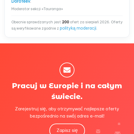
Dorofeev
.
Moderator sekcji «Tauranga»
Obecnie sprawdzanych jest
200
ofert za sierpień 2026. Oferty
polityką moderacji
są weryfikowane zgodnie z
.
Pracuj w Europie i na całym
świecie.
Zarejestruj się, aby otrzymywać najlepsze oferty
bezpośrednio na swój adres e-mail!
Zapisz się