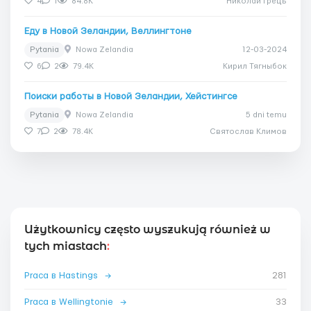
4
1
84.8K
Николай Грець
Еду в Новой Зеландии, Веллингтоне
Pytania
Nowa Zelandia
12-03-2024
6
2
79.4K
Кирил Тягныбок
Поиски работы в Новой Зеландии, Хейстингсе
Pytania
Nowa Zelandia
5 dni temu
7
2
78.4K
Святослав Климов
Użytkownicy często wyszukują również w
tych miastach
:
Praca в Hastings
→
281
Praca в Wellingtonie
→
33