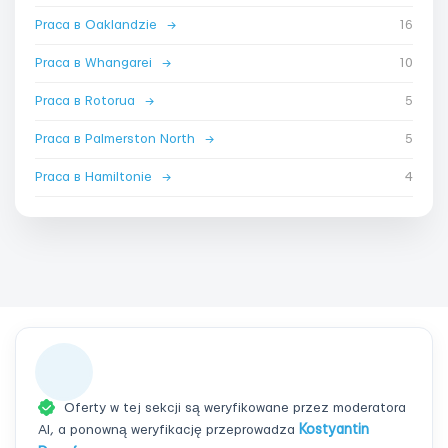
Praca в Oaklandzie
→
16
Praca в Whangarei
→
10
Praca в Rotorua
→
5
Praca в Palmerston North
→
5
Praca в Hamiltonie
→
4
Oferty w tej sekcji są weryfikowane przez moderatora
AI, a ponowną weryfikację przeprowadza
Kostyantin