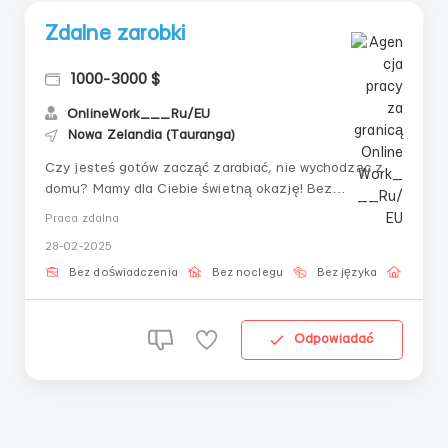
Zdalne zarobki
1000-3000 $
OnlineWork___Ru/EU
Nowa Zelandia (Tauranga)
Czy jesteś gotów zacząć zarabiać, nie wychodząc z
domu? Mamy dla Ciebie świetną okazję! Bez
doświadczenia — wszystkiego Cię nauczymy. 📌 Co Cię
Praca zdalna
czeka?✔ Praca z domu z elastycznym grafikiem✔
28-02-2025
Darmowe szkolenie, które jest odpowiednie dla
początkujących✔ Przejrzyste warunki bez ukrytych
Bez doświadczenia
Bez noclegu
Bez języka
Praca 
prow...
Odpowiadać