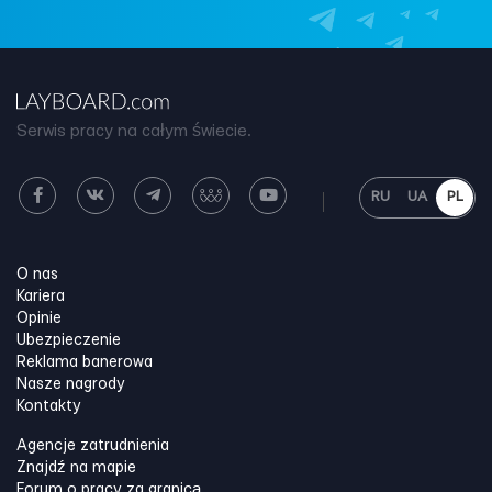
Serwis pracy na całym świecie.
RU
UA
PL
O nas
Kariera
Opinie
Ubezpieczenie
Reklama banerowa
Nasze nagrody
Kontakty
Agencje zatrudnienia
Znajdź na mapie
Forum o pracy za granicą