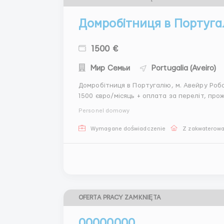
Домробітниця в Португал
1500 €
Мир Семьи
Portugalia (Aveiro)
Домробітниця в Португалію, м. Авейру Робота вахтовим методом 3/3 місяці, Пн - Сб. Оплата:
1500 євро/місяць + оплата за переліт, проживання та харчуванн
акуратність, неконфліктність, з досвідом роботи. Обов'язки: ретельне прибира
Personel domowy
приготуванн...
Wymagane doświadczenie
Z zakwaterow
OFERTA PRACY ZAMKNIĘTA
00000000