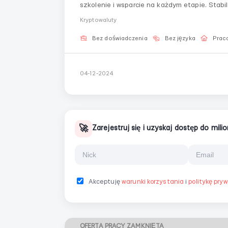
szkolenie i wsparcie na każdym etapie. Stabil
perspektywy rozwoju czekają na Ciebie. Co otrzymasz: Bezpłatne szkolenie z tradingu od podstaw.
Kryptowaluty
Stabilny doch...
Bez doświadczenia
Bez języka
Praca
04-12-2024
🚀
Zarejestruj się i uzyskaj dostęp do mil
Akceptuję
warunki korzystania
i
politykę pry
OFERTA PRACY ZAMKNIĘTA