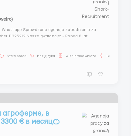
Aveiro)
je zatrudnienia za
Stała praca
Bez języka
Wiza pracownicza
Dla mężczyzn
 агроферме, в
3300 € в месяц🍊