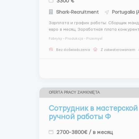
3300 €
Shark-Recruitment
Portugalia (
Зарплата и график работы: Сборщик манд
евро в месяц. Заработная плата конкуре
стабильность. Вы будете работать полны
Fabryky - Produkcja - Przemysł
часов в неделю. Также могут быть доступн
Bez doświadczenia
Z zakwaterowaniem
OFERTA PRACY ZAMKNIĘTA
Сотрудник в мастерской
ручной работы Ф
2700-3800€ / в месяц