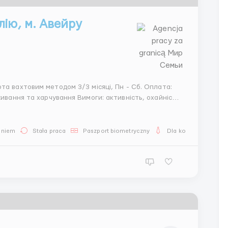
ію, м. Авейру
я Вимоги: активність, охайність,
ння будинку,
aniem
Stała praca
Paszport biometryczny
Dla kobiet