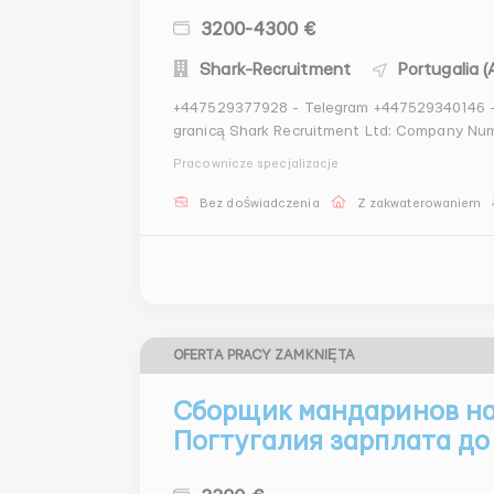
3200-4300 €
Shark-Recruitment
Portugalia (
+447529377928 - Telegram +447529340146 - Whatsapp Sprawdzone agenc
granicą Shark Recruitment Ltd: Company Number 11325212 Nasze gwarancje: - Ponad 6 lat
doświadczenia na rynku pracy - Licencja na zatrudnienie - Ponad 33000 zatrudnionych klientów -
Pracownicze specjalizacje
Członek REC (Konfederacja R...
Bez doświadczenia
Z zakwaterowaniem
OFERTA PRACY ZAMKNIĘTA
Сборщик мандаринов на
Погтугалия зарплата до 