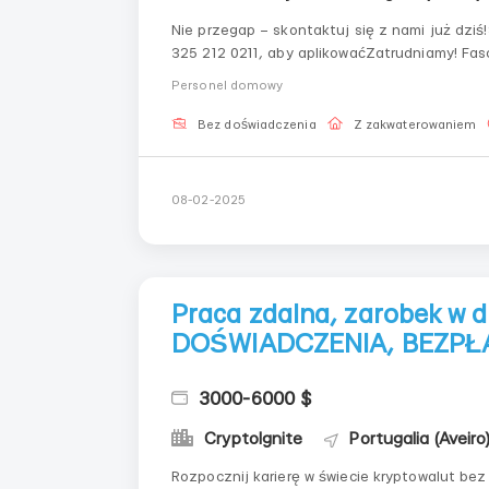
Nie przegap – skontaktuj się z nami już dzi
325 212 0211, aby aplikowaćZatrudniamy! Fa
umiejętności, których potrzebujemy? Aplikuj 
Personel domowy
dzieciKierowcaOficer bezpieczeńs...
Bez doświadczenia
Z zakwaterowaniem
08-02-2025
Praca zdalna, zarobek w 
DOŚWIADCZENIA, BEZPŁ
3000-6000 $
CryptoIgnite
Portugalia (Aveiro
Rozpocznij karierę w świecie kryptowalut bez doświadczenia! Oferujem