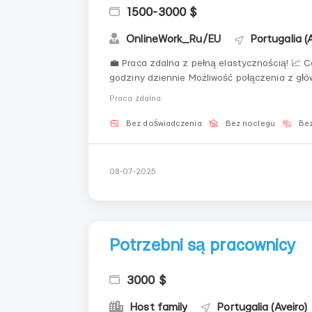
1500-3000 $
OnlineWork_Ru/EU
Portugalia (
💼 Praca zdalna z pełną elastycznością! 📈 Co otrzymasz? Dogodny harmonogram – praca 1-2
godziny dziennie Możliwość połączenia z główną pracą lub nauką Pełne szkolenie i wsparcie na
każdym kroku Wsparcie doświadczonych mentorów 💡 Zostaw zgłoszenie, a odpowiemy na wszystkie
Praca zdalna
Twoje pytania...
Bez doświadczenia
Bez noclegu
Bez
08-07-2025
Potrzebni są pracownicy
3000 $
Host family
Portugalia (Aveiro)