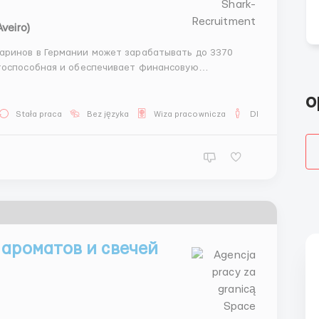
Aveiro)
аринов в Германии может зарабатывать до 3370
нтоспособная и обеспечивает финансовую
й рабочий день со стандартным графиком работы 40
ы возможност...
o
Stała praca
Bez języka
Wiza pracownicza
Dla mężczyzn
 ароматов и свечей