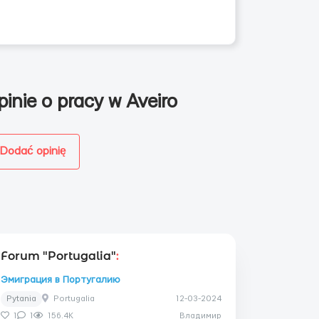
pinie o pracy w Aveiro
Dodać opinię
Forum "Portugalia"
:
Эмиграция в Португалию
Pytania
Portugalia
12-03-2024
1
1
156.4K
Владимир