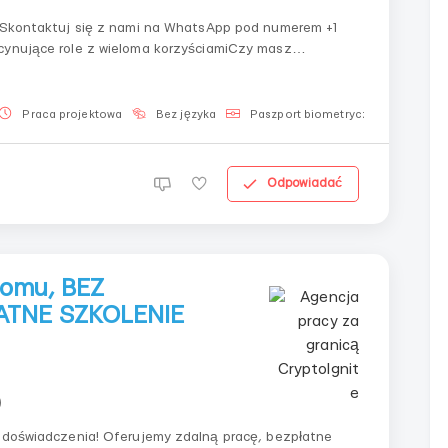
ś!Skontaktuj się z nami na WhatsApp pod numerem +1
scynujące role z wieloma korzyściamiCzy masz
już teraz na jedną z tych ról:Opiekunka do
Praca projektowa
Bez języka
Paszport biometryczny
Odpowiadać
domu, BEZ
ATNE SZKOLENIE
)
y zdalną pracę, bezpłatne