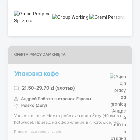
OFERTA PRACY ZAMKNIĘTA
Упаковка кофе
21,50-29,70 zł (злотых)
Андрей Работа в странах Европы
Polska (Żory)
Упаковка кофе Место работы: город Żory (40 км от
Katowice). Приезд на оформление в г. Katowice. На
место работы и жилья отвозит координатор ✔️ Для
Pracownicze specjalizacje
мужчин 21,50 zł/netto в час - а через пол года 22