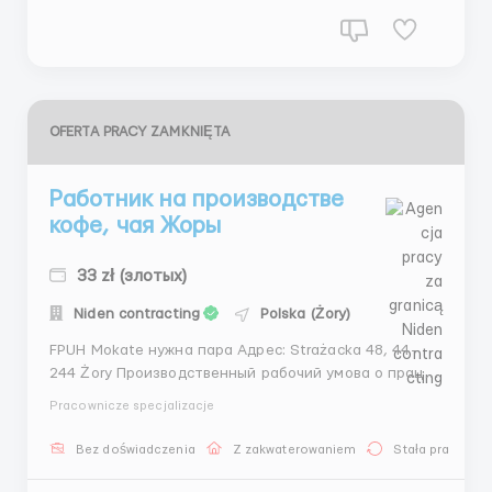
wizą, j...
OFERTA PRACY ZAMKNIĘTA
Работник на производстве
кофе, чая Жоры
33 zł (злотых)
Niden contracting
Polska (Żory)
FPUH Mokate нужна пара Адрес: Strażacka 48, 44-
244 Żory Производственный рабочий умова о праце
Ставка: Мужчины: 30 злотых/час брутто - до 155
Pracownicze specjalizacje
часов. PLN 32/час брутто - 155 часов и выше.
Женщины: 27,70 злотых/час брутто - до 155 часов.
Bez doświadczenia
Z zakwaterowaniem
Stała praca
29,70 злотых/час брутто - 15...