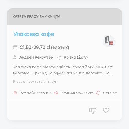
OFERTA PRACY ZAMKNIĘTA
Упаковка кофе
21,50-29,70 zł (злотых)
Андрей Рекрутер
Polska (Żory)
Упаковка кофе Место работы: город Żory (40 км от
Katowice). Приезд на оформление в г. Katowice. На
место работы и жилья отвозит координатор ✔️ Для
Pracownicze specjalizacje
мужчин 21,50 zł/netto в час - а через пол года 22
zł/netto в час; • для мужчины студента 29 zł/netto в
Bez doświadczenia
Z zakwaterowaniem
Stała praca
час, через пол года 29,70 zł/nett...