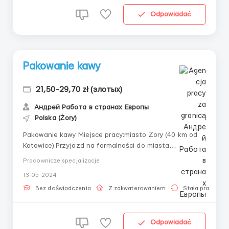
Odpowiadać
Pakowanie kawy
21,50-29,70 zł (злотых)
Андрей Работа в странах Европы
Polska (Żory)
Pakowanie kawy Miejsce pracy:miasto Żory (40 km od
Katowice).Przyjazd na formalności do miasta
Katowice.Na miejsce pracy i zakwaterowanie dowozi
Pracownicze specjalizacje
koordynator✔️ Dla mężczyzn 21,50 zł/netto na godzinę
13-05-2024
- a po pół roku 22 zł/netto na godzinę;• dla studenta
mężczyzny 29 zł/netto na godzinę, po pół r...
Bez doświadczenia
Z zakwaterowaniem
Stała praca
Odpowiadać