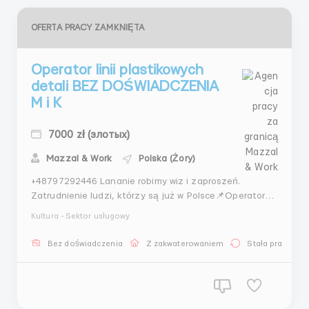
OFERTA PRACY ZAMKNIĘTA
Operator linii plastikowych
detali BEZ DOŚWIADCZENIA
M i K
7000 zł (злотых)
Mazzal & Work
Polska (Żory)
+48797292446 Lananie robimy wiz i zaproszeń.
Zatrudnienie ludzi, którzy są już w Polsce📌Operator
linii plastikowych detali🏙️ŻoryMężczyźni i kobiety do
Kultura - Sektor usługowy
50 lat UA BY MD + Azja+ angloZe zrozumieniem języka
polskiego 💸Wynagrodzenie od 7000 nettoStawka: 26
Bez doświadczenia
Z zakwaterowaniem
Stała praca
nettoStudenci 28.10 netto+premie. Wypłata 20 dn...