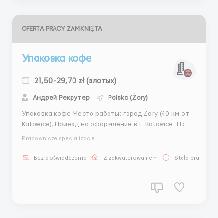
OFERTA PRACY ZAMKNIĘTA
Упаковка кофе
21,50-29,70 zł (злотых)
Андрей Рекрутер
Polska (Żory)
Упаковка кофе Место работы: город Żory (40 км от
Katowice). Приезд на оформление в г. Katowice. На
место работы и жилья отвозит координатор ✔️ Для
Pracownicze specjalizacje
мужчин 21,50 zł/netto в час - а через пол года 22
zł/netto в час; • для мужчины студента 29 zł/netto в
Bez doświadczenia
Z zakwaterowaniem
Stała praca
час, через пол года 29,70 zł/nett...