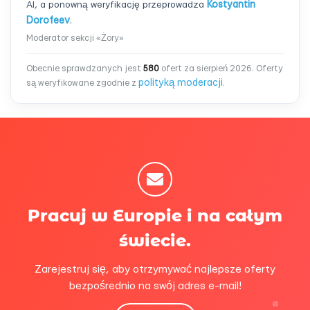
AI, a ponowną weryfikację przeprowadza
Kostyantin
Dorofeev
.
Moderator sekcji «Żory»
Obecnie sprawdzanych jest
580
ofert za sierpień 2026. Oferty
polityką moderacji
są weryfikowane zgodnie z
.
Pracuj w Europie i na całym
świecie.
Zarejestruj się, aby otrzymywać najlepsze oferty
bezpośrednio na swój adres e-mail!