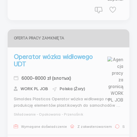
OFERTA PRACY ZAMKNIĘTA
Operator wózka widłowego
UDT
6000-8000 zł (злотых)
WORK PL JOB
Polska (Żory)
Simoldes Plasticos Operator wózka widłowego na
produkcję elementów plastikowych do samochodów 🔍
Szukamy: mężczyzn w wieku do 40 lat Wszystkie
Składowanie - Opakowania - Przenośnik
narodowości ze znajomością języka polskiego na
poziomie podstawowym 👌 Oferujemy:- Stabilne,
Wymagane doświadczenie
Z zakwaterowaniem
Stała pr
terminowe wynagrodzenie- Możliwość pracy zarówno z