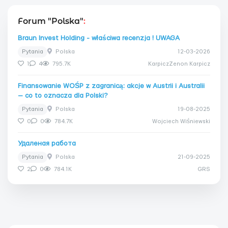
Forum "Polska"
:
Braun Invest Holding - właściwa recenzja ! UWAGA
Pytania
Polska
12-03-2026
1
4
795.7K
KarpiczZenon Karpicz
Finansowanie WOŚP z zagranicą: akcje w Austrii i Australii
— co to oznacza dla Polski?
Pytania
Polska
19-08-2025
0
0
784.7K
Wojciech Wiśniewski
Удаленая работа
Pytania
Polska
21-09-2025
2
0
784.1K
GRS