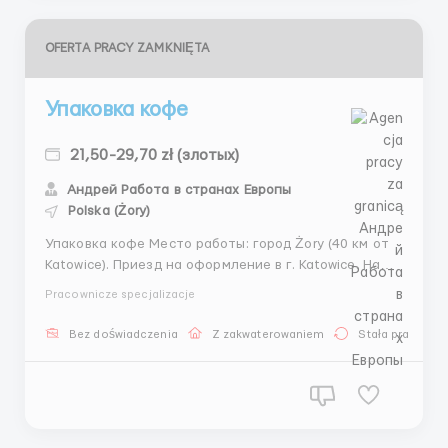
OFERTA PRACY ZAMKNIĘTA
Упаковка кофе
21,50-29,70 zł (злотых)
Андрей Работа в странах Европы
Polska (Żory)
Упаковка кофе Место работы: город Żory (40 км от
Katowice). Приезд на оформление в г. Katowice. На
место работы и жилья отвозит координатор ✔️ Для
Pracownicze specjalizacje
мужчин 21,50 zł/netto в час - а через пол года 22
zł/netto в час; • для мужчины студента 29 zł/netto в
Bez doświadczenia
Z zakwaterowaniem
Stała praca
час, через пол года 29,70 zł/nett...