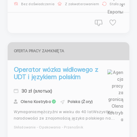
zł/netto в час; • для мужчины студента 29 zł/netto в
Bez doświadczenia
Z zakwaterowaniem
Stała praca
час, через пол года 29,70 zł/nett...
OFERTA PRACY ZAMKNIĘTA
Operator wózka widłowego z
UDT i językiem polskim
30 zł (злотых)
Olena Kostryba
Polska (Żory)
Wymagania:mężczyźni w wieku do 40 latWszystkie
narodowości ze znajomością języka polskiego na
poziomie podstawowymWymagane uprawnienia
Składowanie - Opakowania - Przenośnik
UDTGdzie pracować? ŻoryWarunki pracy:Operator