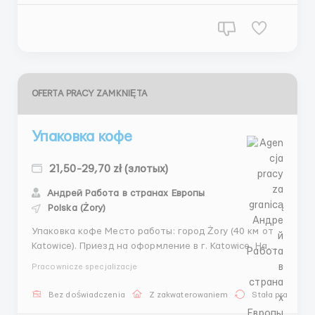
OFERTA PRACY ZAMKNIĘTA
Упаковка кофе
21,50-29,70 zł (злотых)
Андрей Работа в странах Европы
Polska (Żory)
Упаковка кофе Место работы: город Żory (40 км от
Katowice). Приезд на оформление в г. Katowice. На
место работы и жилья отвозит координатор ✔️ Для
Pracownicze specjalizacje
мужчин 21,50 zł/netto в час - а через пол года 22
zł/netto в час; • для мужчины студента 29 zł/netto в
Bez doświadczenia
Z zakwaterowaniem
Stała praca
час, через пол года 29,70 zł/nett...