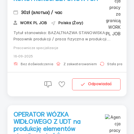
30zł (злотых) / час
WORK PL JOB
Polska (Żory)
Tytuł stanowiska: BAZALTNAZWA STANOWISKA:
Pracownik produkcji / praca fizyczna w produkcji
konstrukcji żelbetowychSTAWKA / LOKALIZACJA: 30 zł
Pracownicze specjalizacje
netto I zakład – Przemysłowa 6, 59-500 Złotoryja II
16-09-2025
zakład – Wilków, 59-500 Złotoryja III zakład – Boczna
6, 44-240 ŻoryOBOWIĄZKI:produkcja
Bez doświadczenia
Z zakwaterowaniem
Stała praca
zbrojeniaformowani...
Odpowiadać
OPERATOR WÓZKA
WIDŁOWEGO Z UDT na
produkcję elementów