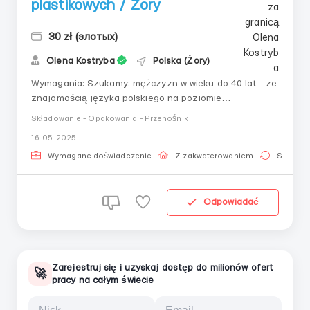
plastikowych / Żory
30 zł (злотых)
Olena Kostryba
Polska (Żory)
Wymagania: Szukamy: mężczyzn w wieku do 40 lat ze
znajomością języka polskiego na poziomie
podstawowym Wymagane uprawnienia UDT Gdzie
Składowanie - Opakowania - Przenośnik
pracować? Żory Warunki pracy: Operator wózka
16-05-2025
widłowego na produkcję elementów plastikowych dla
samochodów 🔍 Szukamy: mężczyzn w wieku do 40
Wymagane doświadczenie
Z zakwaterowaniem
Stała pr
lat...
Odpowiadać
Zarejestruj się i uzyskaj dostęp do milionów ofert
🚀
pracy na całym świecie