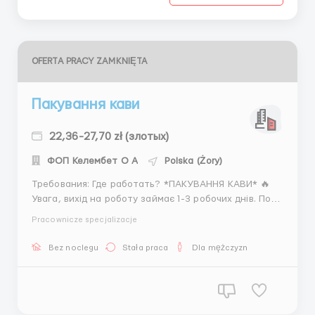
OFERTA PRACY ZAMKNIĘTA
Пакування кави
22,36-27,70 zł (злотых)
ФОП Келембет О А
Polska (Żory)
Требования: Где работать? *ПАКУВАННЯ КАВИ* 🔥
Увага, вихід на роботу займає 1-3 робочих днів. Поки
ви чекаєте виходу на роботу можна відкрити
Pracownicze specjalizacje
банківську карту та при необхідності Песель. Опис :
Підприємство виробляє рульову рейку для
Bez noclegu
Stała praca
Dla mężczyzn
автомобілів Місто роботи : Жори, ...