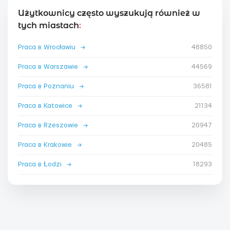
Użytkownicy często wyszukują również w
tych miastach
:
Praca в Wrocławiu
→
48850
Praca в Warszawie
→
44569
Praca в Poznaniu
→
36581
Praca в Katowice
→
21134
Praca в Rzeszowie
→
20947
Praca в Krakowie
→
20485
Praca в Łodzi
→
18293