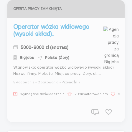
OFERTA PRACY ZAMKNIĘTA
Operator wózka widłowego
(wysoki skład).
5000-8000 zł (злотых)
Bigjobs
Polska (Żory)
Stanowisko: operator wózka widłowego (wysoki skład).
Nazwa firmy: Mokate. Miejsce pracy: Żory, ul.
Magazynowa 9. Wymagania: - znajomość języka
Składowanie - Opakowania - Przenośnik
polskiego będzie dodatkowym atutem; - doświadczenie
na podobnym stanowisku; - posiadanie UDT; - chęć do
Wymagane doświadczenie
Z zakwaterowaniem
Stała pr
pracy. Obowiązki pracown...