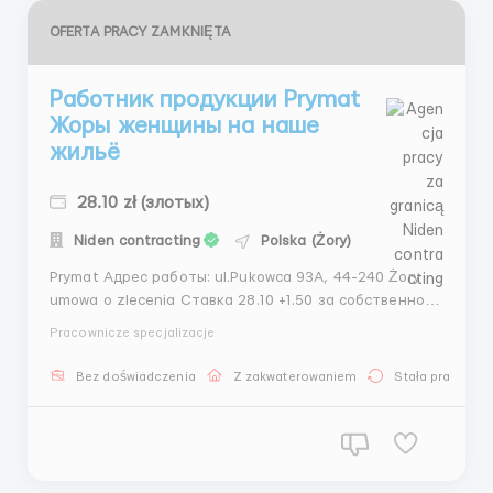
OFERTA PRACY ZAMKNIĘTA
Работник продукции Prymat
Жоры женщины на наше
жильё
28.10 zł (злотых)
Niden contracting
Polska (Żory)
Prymat Адрес работы: ul.Pukowca 93A, 44-240 Żory
umowa o zlecenia Ставка 28.10 +1.50 за собственное
проживание. Студентам ставка в нетто. Работа на
Pracownicze specjalizacje
август месяц. Нужны нам ЖЕНЩИНЫ Работа с
понедельника по пятницу с 5:30 до 14:00, с 14:00 до
Bez doświadczenia
Z zakwaterowaniem
Stała praca
22:30 Можем зас...