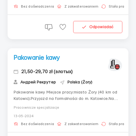
Kawowa 3 Zatrudnienie: Myszków, niedaleko Żor,
następnie kierowca zabierze na zakwaterowanie ...
Bez doświadczenia
Z zakwaterowaniem
Stała praca
Odpowiadać
Pakowanie kawy
21,50-29,70 zł (злотых)
Андрей Рекрутер
Polska (Żory)
Pakowanie kawy Miejsce pracy:miasto Żory (40 km od
Katowic).Przyjazd na formalności do m. Katowice.Na
miejsce pracy i zakwaterowania zawozi koordynator.✔️
Pracownicze specjalizacje
Dla mężczyzn 21,50 zł/netto na godzinę - a po pół
13-05-2024
roku 22 zł/netto na godzinę;• dla mężczyzny studenta
29 zł/netto na godzinę, po pół roku ...
Bez doświadczenia
Z zakwaterowaniem
Stała praca