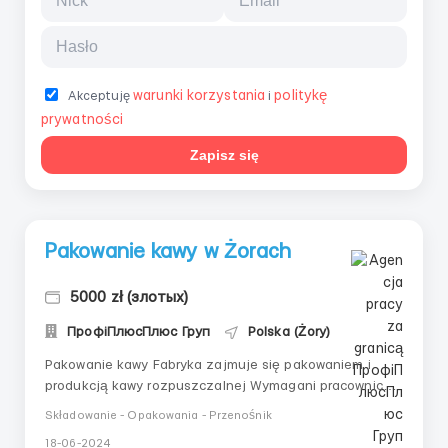
warunki korzystania
politykę
Akceptuję
i
prywatności
Zapisz się
Pakowanie kawy w Żorach
5000 zł (злотых)
ПрофіПлюсПлюс Груп
Polska (Żory)
Pakowanie kawy Fabryka zajmuje się pakowaniem i
produkcją kawy rozpuszczalnej Wymagani pracownicy:
Kobiety do 55. roku życiaZatrudnienie na podstawie:
Składowanie - Opakowania - Przenośnik
BIO/ Wiza / Karta pobytu Lokalizacja: Żory, Instanta
18-06-2024