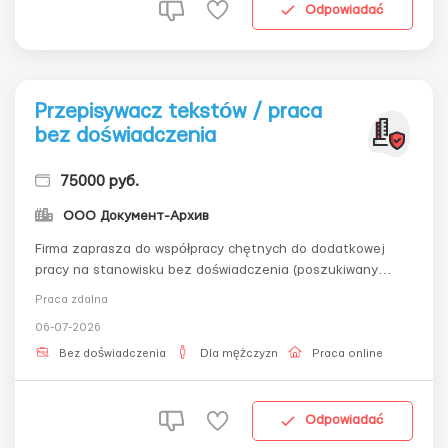
Odpowiadać
Przepisywacz tekstów / praca
bez doświadczenia
75000 руб.
ООО Документ-Архив
Firma zaprasza do współpracy chętnych do dodatkowej
pracy na stanowisku bez doświadczenia (poszukiwany
operator PC, przepisywacz tekstów), praca zdalna
Praca zdalna
polegająca na przepisywaniu tekstu. Kontakt przez email: -
06-07-2026
workdoctext@gmail.comWarunki pracy: Twoja praca będzie
polegała na: nasze wydawnictwo będ...
Bez doświadczenia
Dla mężczyzn
Praca online
Odpowiadać