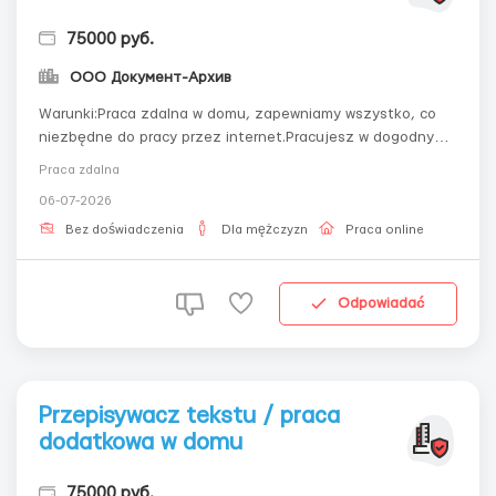
75000 руб.
ООО Документ-Архив
Warunki:Praca zdalna w domu, zapewniamy wszystko, co
niezbędne do pracy przez internet.Pracujesz w dogodnym
dla Ciebie czasie. ObowiązkiPraca zdalna na PC,
Praca zdalna
wprowadzanie tekstu, praca wykonywana o dowolnej porze
06-07-2026
dogodnej dla Ciebie. Dostarczanie materiałów pocztą.
Szczegóły oferty pracy na e-mail -...
Bez doświadczenia
Dla mężczyzn
Praca online
Odpowiadać
Przepisywacz tekstu / praca
dodatkowa w domu
75000 руб.