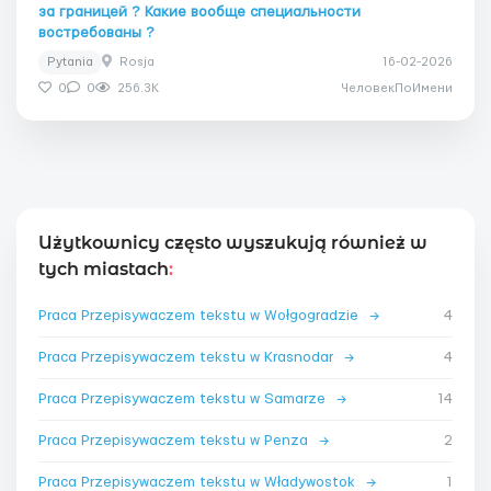
за границей ? Какие вообще специальности
востребованы ?
Pytania
Rosja
16-02-2026
0
0
256.3K
ЧеловекПоИмени
Użytkownicy często wyszukują również w
tych miastach
:
Praca Przepisywaczem tekstu w Wołgogradzie
→
4
Praca Przepisywaczem tekstu w Krasnodar
→
4
Praca Przepisywaczem tekstu w Samarze
→
14
Praca Przepisywaczem tekstu w Penza
→
2
Praca Przepisywaczem tekstu w Władywostok
→
1