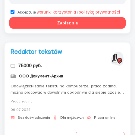
warunki korzystania
politykę prywatności
Akceptuję
i
Zapisz się
Redaktor tekstów
75000 руб.
ООО Документ-Архив
Obowiązki:Pisanie tekstu na komputerze, praca zdalna,
można pracować w dowolnym dogodnym dla siebie czasie.
Zapewniamy szkolenie, dostarczymy wszystko, co
Praca zdalna
niezbędne. Po szczegóły pisz na e-mail -
06-07-2026
workdoctext@gmail.com Wymagania:Uważność,
dokładność.Dostęp do komputera i internetu.Nie są
Bez doświadczenia
Dla mężczyzn
Praca online
wymagane żad...