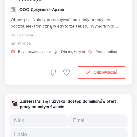
ООО Документ-Архив
Obowiązki: Należy przepisywać materiały przesyłane
pocztą elektroniczną w edytorze tekstu. Wymagania:
znajomość języka rosyjskiego, programów Microsoft Word,
Praca zdalna
zaawansowana obsługa komputera. Warunki: Praca w domu
06-07-2026
z elastycznym grafikiem, płaca na akord, możliwość pracy
zdalnej lub w niepełnym wymiarz...
Bez doświadczenia
Dla mężczyzn
Praca online
Odpowiadać
Zarejestruj się i uzyskaj dostęp do milionów ofert
🚀
pracy na całym świecie