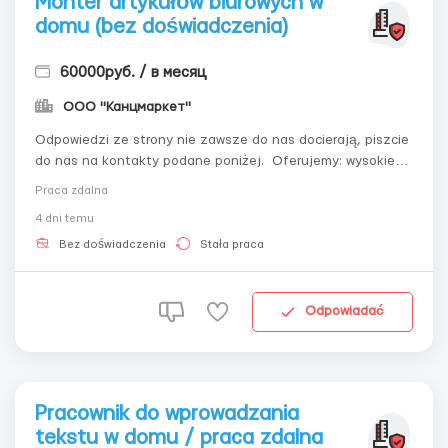
Monter artykułów biurowych w
domu (bez doświadczenia)
60000руб. / в месяц
ООО "Канцмаркет"
Odpowiedzi ze strony nie zawsze do nas docierają, piszcie
do nas na kontakty podane poniżej. Oferujemy: wysokie
wynagrodzenie, elastyczny grafik, możliwość podjęcia
Praca zdalna
pracy dodatkowej i łączenia jej z główną pracą lub nauką.
4 dni temu
Obowiązki: jakościowe składanie produktów biurowych,
oddanie pracy w u...
Bez doświadczenia
Stała praca
Odpowiadać
Pracownik do wprowadzania
tekstu w domu / praca zdalna