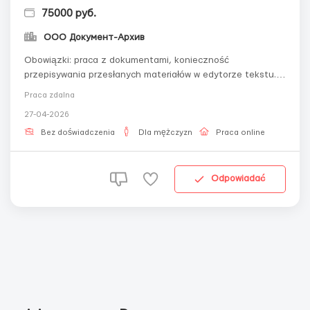
75000 руб.
ООО Документ-Архив
Obowiązki: praca z dokumentami, konieczność
przepisywania przesłanych materiałów w edytorze tekstu.
Prosimy o kontakt mailowy: - workdoctext@gmail.com
Praca zdalna
Wymagania: znajomość komputera, odpowiedzialność,
27-04-2026
znajomość języka rosyjskiego, znajomość programów
Microsoft Word.Warunki: praca zdalna z elastyczny...
Bez doświadczenia
Dla mężczyzn
Praca online
Odpowiadać