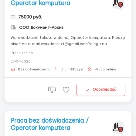
Operator komputera
75000 руб.
ООО Документ-Архив
Wprowadzanie tekstu w domu, Operator komputera. Proszę
pisać na e-mail workdoctext@gmail.comPolega na
przepisaniu przesłanych materiałów w edytorze
Praca zdalna
tekstu.Wymagania: Odpowiedzialność, znajomość języka
27-04-2026
rosyjskiego, znajomość Microsoft Word, posiadanie
domowego komputera i dostępu do poczty elektronic...
Bez doświadczenia
Dla mężczyzn
Praca online
Odpowiadać
Praca bez doświadczenia /
Operator komputera