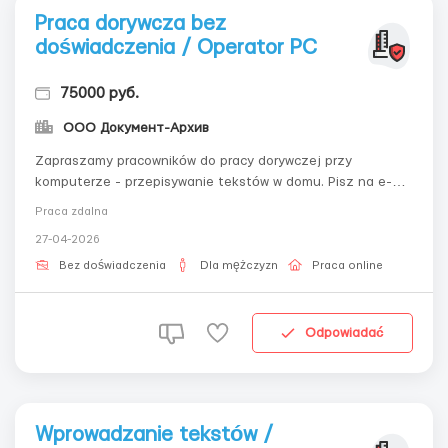
Praca dorywcza bez
doświadczenia / Operator PC
75000 руб.
ООО Документ-Архив
Zapraszamy pracowników do pracy dorywczej przy
komputerze - przepisywanie tekstów w domu. Pisz na e-
mail: - workdoctext@gmail.com Wymagany komputer z
Praca zdalna
dostępem do Internetu, poczta elektroniczna i minimalne
27-04-2026
umiejętności obsługi edytorów tekstu. Miejsce
zamieszkania nie ma znaczenia. Wynagrodzenie ako...
Bez doświadczenia
Dla mężczyzn
Praca online
Odpowiadać
Wprowadzanie tekstów /