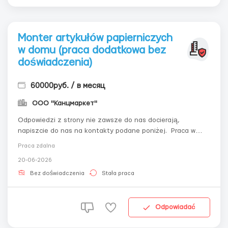
Monter artykułów papierniczych
w domu (praca dodatkowa bez
doświadczenia)
60000руб. / в месяц
ООО "Канцмаркет"
Odpowiedzi z strony nie zawsze do nas docierają,
napiszcie do nas na kontakty podane poniżej. Praca w
domu. Potrzebni są monterzy artykułów papierniczych w
Praca zdalna
domu. Doświadczenie nie jest wymagane. Praca
20-06-2026
wykonywana jest w twoim domu. Grafik pracy jest
swobodny, łączenie z główną pracą. Praca odp...
Bez doświadczenia
Stała praca
Odpowiadać