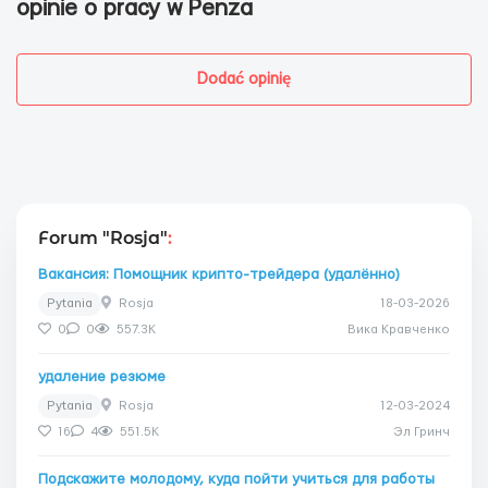
opinie o pracy w Penza
Dodać opinię
Forum "Rosja"
:
Вакансия: Помощник крипто-трейдера (удалённо)
Pytania
Rosja
18-03-2026
0
0
557.3K
Вика Кравченко
удаление резюме
Pytania
Rosja
12-03-2024
16
4
551.5K
Эл Гринч
Подскажите молодому, куда пойти учиться для работы