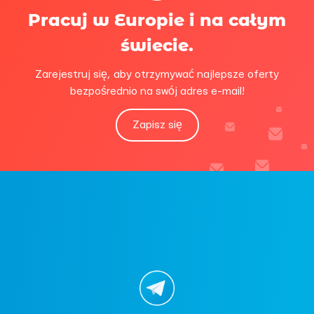
Pracuj w Europie i na całym
świecie.
Zarejestruj się, aby otrzymywać najlepsze oferty
bezpośrednio na swój adres e-mail!
Zapisz się