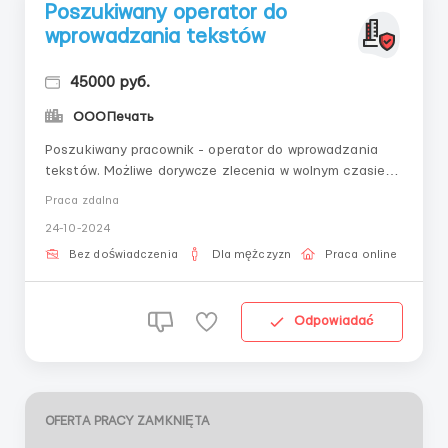
Poszukiwany operator do
wprowadzania tekstów
45000 руб.
OOOПечать
Poszukiwany pracownik - operator do wprowadzania
tekstów. Możliwe dorywcze zlecenia w wolnym czasie
lub stała praca. Wymagania:- odpowiedzialne podejście
Praca zdalna
do pracy, - punktualność, - wytrwałość Obowiązki:-
24-10-2024
wprowadzanie tekstów z nośników informacyjnych
(skanów, obrazów graficznych) Warunki pracy:- pr...
Bez doświadczenia
Dla mężczyzn
Praca online
Odpowiadać
OFERTA PRACY ZAMKNIĘTA