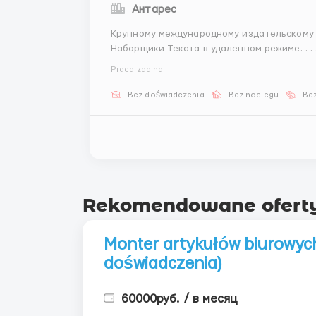
Антарес
Крупному международному издательскому 
Наборщики Текста в удаленном режиме. . . 
Частичная занятость, гибкий график Воз
Praca zdalna
РФ. Возможна подработка: сменами по 4...
Bez doświadczenia
Bez noclegu
Bez
Rekomendowane ofert
Monter artykułów biurowyc
doświadczenia)
60000руб. / в месяц