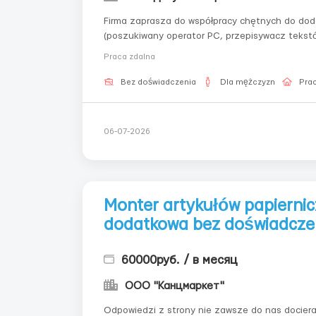
Firma zaprasza do współpracy chętnych do dod
(poszukiwany operator PC, przepisywacz tekstó
Kontakt przez email: - workdoctext@gmail.comW
Praca zdalna
wydawnictwo będ...
Bez doświadczenia
Dla mężczyzn
Prac
06-07-2026
Monter artykułów papierni
dodatkowa bez doświadcze
60000руб. / в месяц
ООО "Канцмаркет"
Odpowiedzi z strony nie zawsze do nas docierają