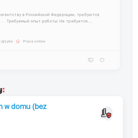
агентству в Российской Федерации, требуются
. . . Требуемый опыт работы: Не требуется.
можно временное, или постоянное оформление по ТК
 języka
Praca online
y
:
h w domu (bez