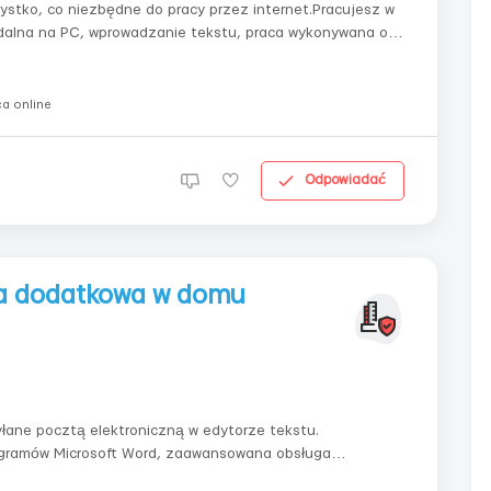
stko, co niezbędne do pracy przez internet.Pracujesz w
 Szczegóły oferty pracy na e-mail
a online
Odpowiadać
ca dodatkowa w domu
yłane pocztą elektroniczną w edytorze tekstu.
ogramów Microsoft Word, zaawansowana obsługa
m grafikiem, płaca na akord, możliwość pracy zdalnej lub