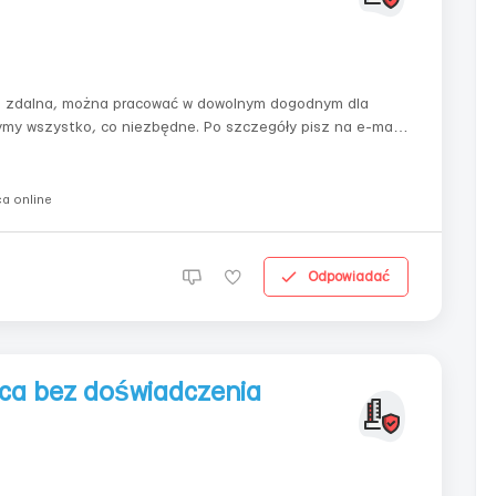
ca zdalna, można pracować w dowolnym dogodnym dla
ymy wszystko, co niezbędne. Po szczegóły pisz na e-mail
 dokładność.Dostęp do komputera i internetu.Nie są
a online
Odpowiadać
aca bez doświadczenia