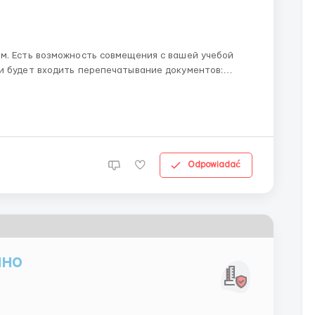
м. Есть возможность совмещения с вашей учебой
и будет входить перепечатывание документов:
вания к вам: пунктуальность, ответственность,
сть. Возрас...
Odpowiadać
нно