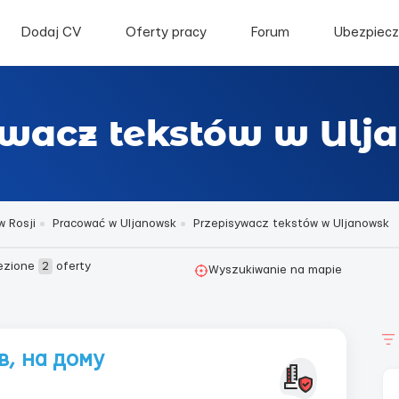
Dodaj CV
Oferty pracy
Forum
Ubezpiecz
ywacz tekstów w Ulj
w Rosji
Pracować w Uljanowsk
Przepisywacz tekstów w Uljanowsk
ezione
2
oferty
Wyszukiwanie na mapie
в, на дому