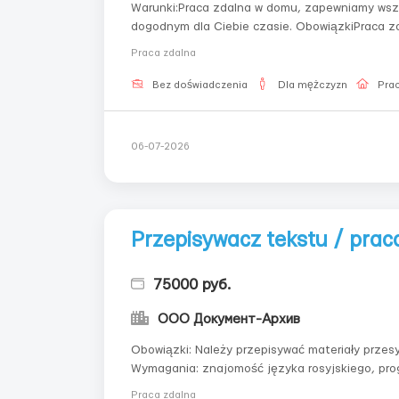
Warunki:Praca zdalna w domu, zapewniamy wszy
dogodnym dla Ciebie czasie. ObowiązkiPraca zdalna na PC, wprowadzanie tekstu, praca wykonywana o
dowolnej porze dogodnej dla Ciebie. Dostarczanie materiałów pocztą.
Praca zdalna
-...
Bez doświadczenia
Dla mężczyzn
Prac
06-07-2026
Przepisywacz tekstu / pra
75000 руб.
ООО Документ-Архив
Obowiązki: Należy przepisywać materiały przes
Wymagania: znajomość języka rosyjskiego, pr
komputera. Warunki: Praca w domu z elastyczny
Praca zdalna