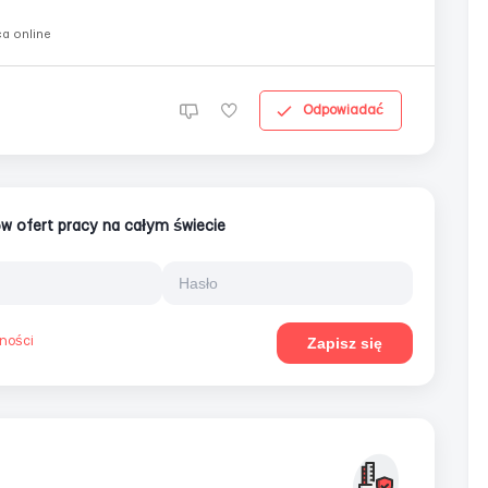
a online
Odpowiadać
nów ofert pracy na całym świecie
tności
Zapisz się