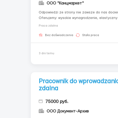
ООО "Канцмаркет"
Odpowiedzi ze strony nie zawsze do nas docier
Oferujemy: wysokie wynagrodzenie, elastyczny g
z główną pracą lub nauką. Obowiązki: jakościow
Praca zdalna
Bez doświadczenia
Stała praca
3 dni temu
Pracownik do wprowadzania
zdalna
75000 руб.
ООО Документ-Архив