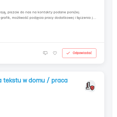
ają, piszcie do nas na kontakty podane poniżej.
rafik, możliwość podjęcia pracy dodatkowej i łączenia jej
e składanie produktów biurowych, oddanie pracy w u...
Odpowiadać
 tekstu w domu / praca