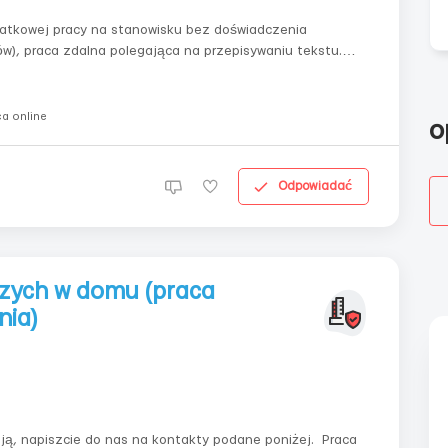
atkowej pracy na stanowisku bez doświadczenia
w), praca zdalna polegająca na przepisywaniu tekstu.
arunki pracy: Twoja praca będzie polegała na: nasze
a online
o
Odpowiadać
czych w domu (praca
nia)
, napiszcie do nas na kontakty podane poniżej. Praca