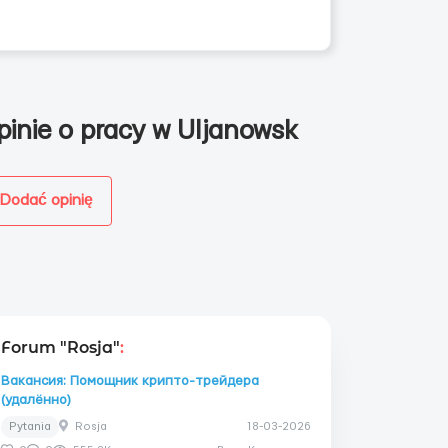
pinie o pracy w Uljanowsk
Dodać opinię
Forum "Rosja"
:
Вакансия: Помощник крипто-трейдера
(удалённо)
Pytania
Rosja
18-03-2026