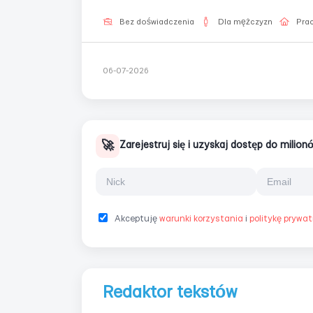
w niepełnym wymiarz...
Bez doświadczenia
Dla mężczyzn
Prac
06-07-2026
🚀
Zarejestruj się i uzyskaj dostęp do milio
Akceptuję
warunki korzystania
i
politykę prywa
Redaktor tekstów