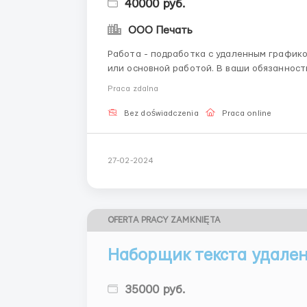
40000 руб.
ООО Печать
Работа - подработка с удаленным графико
или основной работой. В ваши обязанност
дословное, без правок и редактуры. Требо
Praca zdalna
внимательность, исполнительно
Bez doświadczenia
Praca online
27-02-2024
OFERTA PRACY ZAMKNIĘTA
Наборщик текста удале
35000 руб.