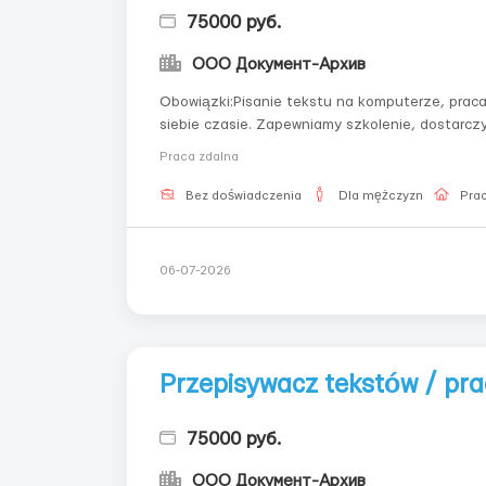
75000 руб.
ООО Документ-Архив
Obowiązki:Pisanie tekstu na komputerze, pra
siebie czasie. Zapewniamy szkolenie, dostarcz
- workdoctext@gmail.com Wymagania:Uważność,
Praca zdalna
wymagane żad...
Bez doświadczenia
Dla mężczyzn
Prac
06-07-2026
Przepisywacz tekstów / pr
75000 руб.
ООО Документ-Архив