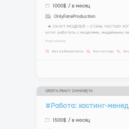
1000$ / в месяц
OnlyFansProduction
🔥 СКАУТ МОДЕЛЕЙ — СТАНЬ ЧАСТЬЮ УСПЕШНОЙ КОМАНДЫ Ищем активных девушек, которые
хотят работать с моделями, медийными лично
будете делать: — Находить перспективных
Kryptowaluty
создавать п...
Bez doświadczenia
Bez noclegu
Bez
OFERTA PRACY ZAMKNIĘTA
#Работа: кастинг-менед
1500$ / в месяц