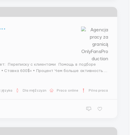
..
 języka
Dla mężczyzn
Praca online
Pilna praca