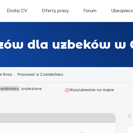
Dodaj CV
Oferty pracy
Forum
Ubezpiecz
izów dla uzbeków w 
w Rosji
Pracować w Czelabińsku
zelabińsku
znalezione
Wyszukiwanie na mapie