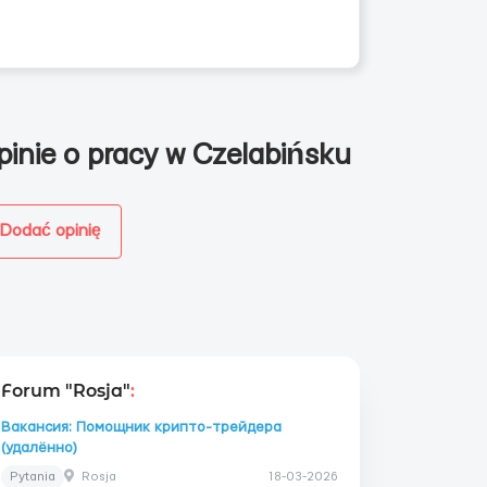
pinie o pracy w Czelabińsku
Dodać opinię
Forum "Rosja"
:
Вакансия: Помощник крипто-трейдера
(удалённо)
Pytania
Rosja
18-03-2026