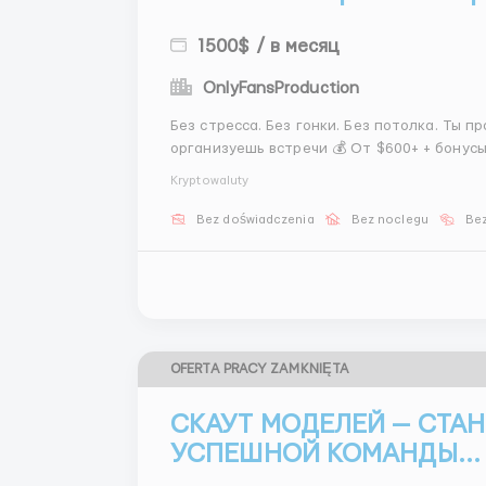
1500$ / в месяц
OnlyFansProduction
Без стресса. Без гонки. Без потолка. Ты просто: — ведёшь переписки — помогаешь клиенту —
организуешь встречи 💰 От $600+ + бонусы 🕐 Чёткий график 💖 Лёгкое обучение Идеально,
если х
Kryptowaluty
Bez doświadczenia
Bez noclegu
Bez
OFERTA PRACY ZAMKNIĘTA
СКАУТ МОДЕЛЕЙ — СТА
УСПЕШНОЙ КОМАНДЫ...