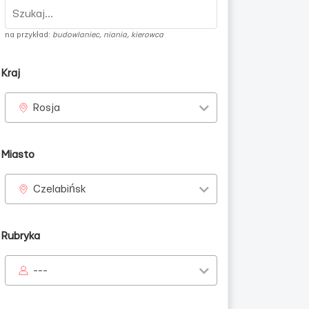
na przykład:
budowlaniec, niania, kierowca
Kraj
Rosja
Miasto
Czelabińsk
Rubryka
---