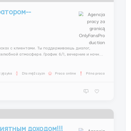
ратором--
исках с клиентами. Ты поддерживаешь диалог,
елюбной атмосфере. График 6/1, вечерние и ночные
ristinahrhr1 ...
 języka
Dla mężczyzn
Praca online
Pilna praca
риятным доходом!!!