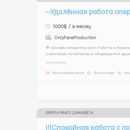
--Удалённая работа опе
1000$ / в месяц
OnlyFansProduction
💬 Онлайн-оператор (чат) Работа в переп
отвечаешь на вопросы и общаешься в друж
смены, ставка + бонусы. 📩 Отклик: @K
Kryptowaluty
Bez doświadczenia
Bez noclegu
Bez
OFERTA PRACY ZAMKNIĘTA
!!!Спокойная работа с п