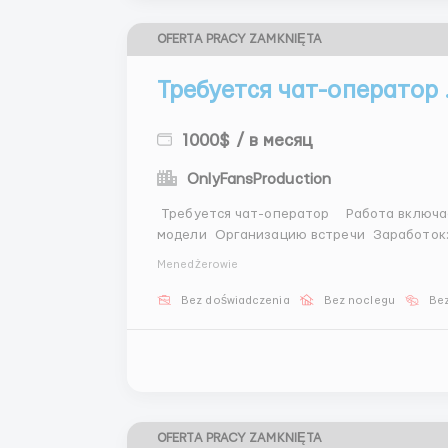
OFERTA PRACY ZAMKNIĘTA
Требуется чат-оператор .
1000$ / в месяц
OnlyFansProduction
Требуется чат-оператор Работа включает: Переписку с клиентами Помощь в подборе
модели Организацию встречи Заработок: • Ставка 600$+ • Процент Чем больше активность —
тем выше доход. @Dash_wr20 ...
Menedżerowie
Bez doświadczenia
Bez noclegu
Bez
OFERTA PRACY ZAMKNIĘTA