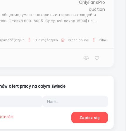
месяц Бонусы за хорошие показатели Возможность роста дохода График р...
ajomość języka
Dla mężczyzn
Praca online
Pilna praca
ionów ofert pracy na całym świecie
watności
Zapisz się