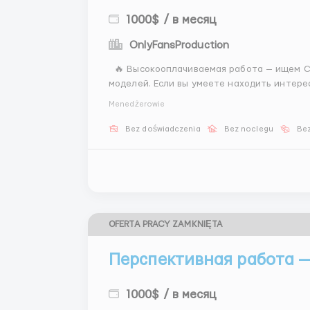
1000$ / в месяц
OnlyFansProduction
🔥 Высокооплачиваемая работа — ищем Скаута 🚀 В нашу команду требуется скаут по поиску
моделей. Если вы умеете находить интер
зарабатывать выше среднего, эта работа может отлич
Menedżerowie
заработок от 1500$ в месяц...
Bez doświadczenia
Bez noclegu
Bez
OFERTA PRACY ZAMKNIĘTA
Перспективная работа —
1000$ / в месяц