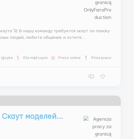
есных людей, любите общение и хотите
но подойти вам. 💰 Доход: • Средний
 języka
Dla mężczyzn
Praca online
Pilna praca
 Скаут моделей...