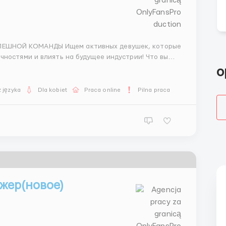
стями и влиять на будущее индустрии! Что вы
 моделей и звездных кандидаток — Собирать фото и
o
 języka
Dla kobiet
Praca online
Pilna praca
жер(новое)