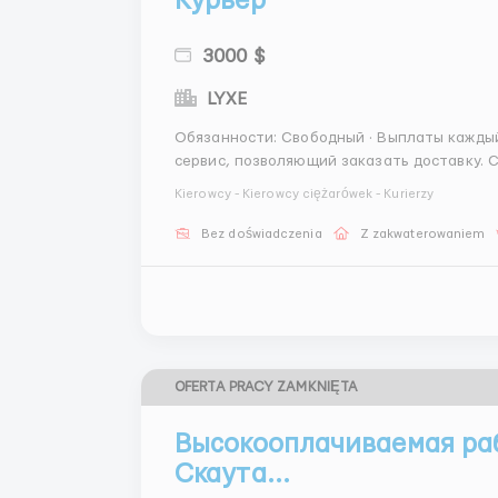
Курьер
3000 $
LYXE
Обязанности: Свободный · Выплаты каждый день · Опыт без опыта Привет — удобный онлайн
сервис, позволяющий заказать доставку. 
клиентам, делая их счастливее! Мы предл
Kierowcy - Kierowcy ciężarówek - Kurierzy
ко...
Bez doświadczenia
Z zakwaterowaniem
OFERTA PRACY ZAMKNIĘTA
Высокооплачиваемая ра
Скаута...