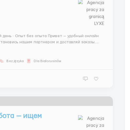
Становись нашим партнером и доставляй заказы
агаем: Свободное расписание — выходи на доставки,
Bez języka
Dla Białorusinów
бота — ищем