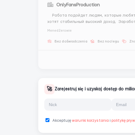
OnlyFansProduction
Работа подойдет людям, которые любят общение, умеют находить интересных людей и
хотят стабильный высокий доход. Заработок: Ставка 600–800$ Средний доход 1500$+ в
Menedżerowie
Bez doświadczenia
Bez noclegu
Zn
🚀
Zarejestruj się i uzyskaj dostęp do mil
Akceptuję
warunki korzystania
i
politykę pry