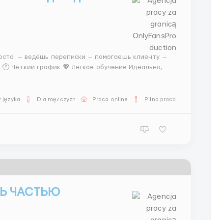
очешь стабильности и комфорта. 📩 Telegram: @MariaLiHR ...
 języka
Dla mężczyzn
Praca online
Pilna praca
НЬ ЧАСТЬЮ