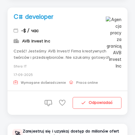
C# developer
-$ / час
AVB Invest Inc
Cześć! Jesteśmy AVB Invest! Firma kreatywnych
twórców i przedsiębiorców. Nie szukamy gotowych
specjalistów, tworzymy ich. Jesteśmy platformą do
Sfera IT
pełnego rozpoczęcia kariery w świecie produktów na
17-09-2025
globalnym rynku. Zapraszamy na staż aktywnych i
zainteresowanych, zarówno początkujących jak i
Wymagane doświadczenie
Praca online
doświadczo...
Odpowiadać
Zarejestruj się i uzyskaj dostęp do milionów ofert
🚀