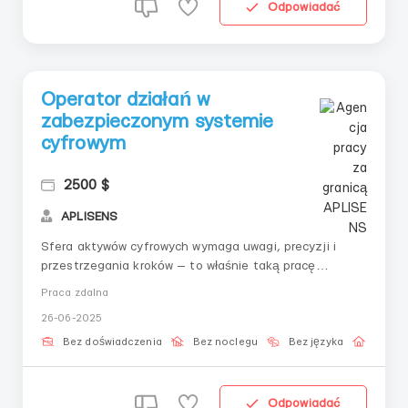
Odpowiadać
Operator działań w
zabezpieczonym systemie
cyfrowym
2500 $
APLISENS
Sfera aktywów cyfrowych wymaga uwagi, precyzji i
przestrzegania kroków — to właśnie taką pracę
oferujemy. Nadaje się dla tych, którzy szukają
Praca zdalna
spokojnego wejścia w nowoczesny ekosystem, gdzie
26-06-2025
każdy krok ma znaczenie.Obowiązki:– Wykonywanie
działań w ramach określonego schematu– Potw...
Bez doświadczenia
Bez noclegu
Bez języka
Praca 
Odpowiadać