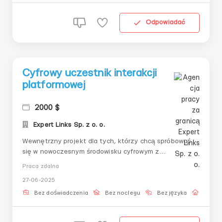
Odpowiadać
Cyfrowy uczestnik interakcji
platformowej
2000 $
Expert Links Sp. z o. o.
Wewnętrzny projekt dla tych, którzy chcą spróbować
się w nowoczesnym środowisku cyfrowym z
zarządzaniem rozproszonym. Wszystkie kroki
Praca zdalna
wykonywane są ręcznie, ściśle według instrukcji.
27-06-2025
Odpowiednie dla osób ceniących spokojny format
pracy i strukturę.📌 Zakres obowiązków:– Praca z
Bez doświadczenia
Bez noclegu
Bez języka
Praca 
systemem weryfikacji– ...