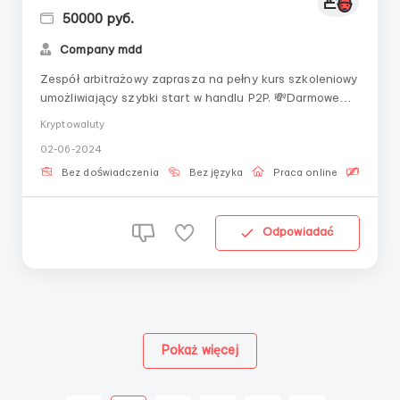
50000 руб.
Company mdd
Zespół arbitrażowy zaprasza na pełny kurs szkoleniowy
umożliwiający szybki start w handlu P2P. 💸Darmowe
szkolenie i podnoszenie kwalifikacji💸Osobisty mentor
Kryptowaluty
dzielący się wiedzą💸Wsparcie 24/7 w przypadku
02-06-2024
wszelkich pytań Co jest wymagane od Ciebie?Chęć
nauki!Telefon i internet.Wolny czas 2-3 godziny d...
Bez doświadczenia
Bez języka
Praca online
Bezpła
Odpowiadać
Pokaż więcej