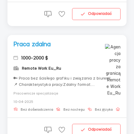
Odpowiadać
Praca zdalna
1000-2000 $
Remote Work Eu_Ru
🔑 Praca bez ścisłego grafiku i związania z biurem!
📌 Charakterystyka pracy:Zdalny format
pracyElastyczny grafik i możliwość pracy o dowolnej
Pracownicze specjalizacje
porzeSzkolenie bez dodatkowych kosztówPełne
10-04-2025
wsparcie na każdym etapie🚀 Nie trać czasu! Napisz do
nas i zacznij już teraz!🔹nasz 🔹T G🔹m...
Bez doświadczenia
Bez noclegu
Bez języka
Praca 
Odpowiadać