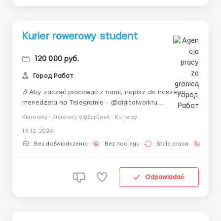
Kurier rowerowy student
120 000 руб.
Город Работ
🎉Aby zacząć pracować z nami, napisz do naszego
menedżera na Telegramie - @digitalworkru
PROWADZIMY PILNE NABORY KURIERÓW
Kierowcy - Kierowcy ciężarówek - Kurierzy
ROWEROWYCH od 16 lat do nowej służby dostawczej
13-12-2024
KUPER z cotygodniowymi wypłatami i elastycznym
harmonogramem ⚡️Cotygodniowe wypłaty; ⚡️Wygodny
Bez doświadczenia
Bez noclegu
Stała praca
Bez j
grafik od 1 godziny dziennie, moż...
Odpowiadać