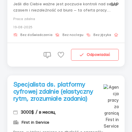
Jeśli dla Ciebie ważne jest poczucie kontroli nad swoim
czasem i niezależność od biura — ta oferta pracy
będzie dobrym początkiem. Wewnątrz — jasny system,
Praca zdalna
instrukcje i wsparcie. Twoja rola — podążać za
19-08-2025
algorytmem, potwierdzając działania w panelu.📌 Co
Cię czeka:– Autoryzacja...
Bez doświadczenia
Bez noclegu
Bez języka
Praca 
Odpowiadać
Specjalista ds. platformy
cyfrowej zdalnie (elastyczny
rytm, zrozumiałe zadania)
3000$ / в месяц
First in Service