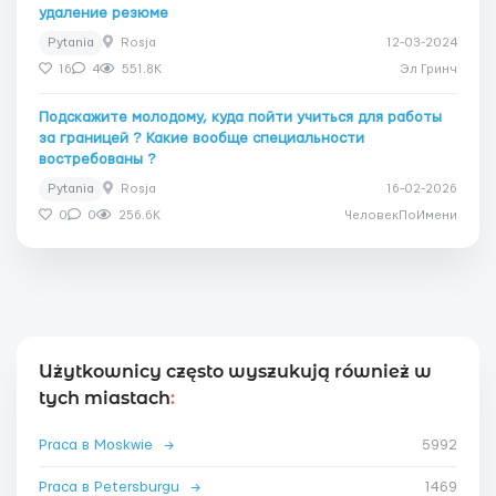
удаление резюме
Pytania
Rosja
12-03-2024
16
4
551.8K
Эл Гринч
Подскажите молодому, куда пойти учиться для работы
за границей ? Какие вообще специальности
востребованы ?
Pytania
Rosja
16-02-2026
0
0
256.6K
ЧеловекПоИмени
Użytkownicy często wyszukują również w
tych miastach
:
Praca в Moskwie
→
5992
Praca в Petersburgu
→
1469