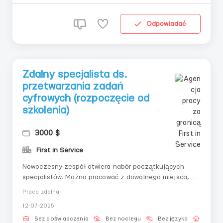
Napisz na Telegram...
Odpowiadać
Zdalny specjalista ds.
przetwarzania zadań
cyfrowych (rozpoczęcie od
szkolenia)
3000 $
First in Service
Nowoczesny zespół otwiera nabór początkujących
specjalistów. Można pracować z dowolnego miejsca, w
komfortowym tempie. Przewidziane jest szkolenie,
Praca zdalna
wsparcie techniczne i stopniowe wprowadzenie do
12-07-2025
pracy.📌 Obowiązki obejmują:– Wykonywanie
wewnętrznych zadań – Kontrola poprawności i termin...
Bez doświadczenia
Bez noclegu
Bez języka
Praca 