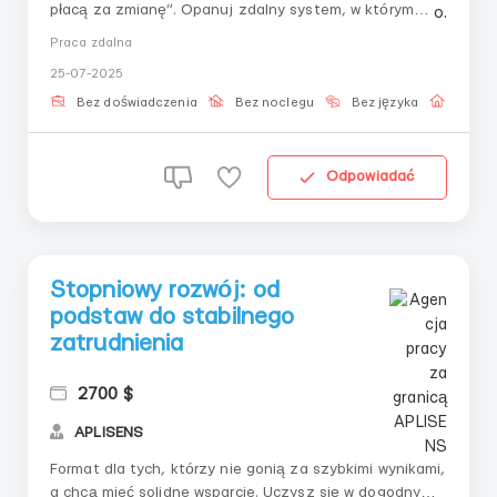
płacą za zmianę”. Opanuj zdalny system, w którym
najważniejsze jest zwracanie uwagi na szczegóły i
Praca zdalna
chęć nauki. Resztę — zapewniamy my. 📌 Nadaje się: —
25-07-2025
Tym, którzy są fizycznie zmęczeni — Tym, którzy nie
lubią pośpiechu &...
Bez doświadczenia
Bez noclegu
Bez języka
Praca 
Odpowiadać
Stopniowy rozwój: od
podstaw do stabilnego
zatrudnienia
2700 $
APLISENS
Format dla tych, którzy nie gonią za szybkimi wynikami,
a chcą mieć solidne wsparcie. Uczysz się w dogodnym