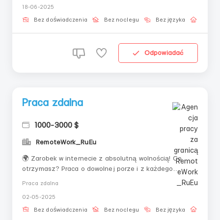
18-06-2025
platformy (CMS, WordPress, Tilda lub podobne).
Interakcja z autorami/sprzedawca...
Bez doświadczenia
Bez noclegu
Bez języka
Praca 
Odpowiadać
Praca zdalna
1000-3000 $
RemoteWork_RuEu
🌍 Zarobek w internecie z absolutną wolnością! Co
otrzymasz? Praca o dowolnej porze i z każdego
zakątka świata Bezpłatne szkolenie krok po kroku dla
Praca zdalna
początkujących Prosty start z minimalnymi kosztami
02-05-2025
Wsparcie mentorów na każdym etapie pracy Nie
przegap okazji – skontaktuj się z nami już...
Bez doświadczenia
Bez noclegu
Bez języka
Praca 