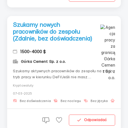
Szukamy nowych
pracowników do zespołu
(Zdalnie, bez doświadczenia)
1500-4000 $
Górka Cement Sp. z o.o.
Szukamy aktywnych pracowników do zespołu na zdalny
tryb pracy w kierunku DeFi!Jeśli nie masz
doświadczenia - wszystkiego Cię nauczymy. Jeśli
Kryptowaluty
interesuje Cię praca w elastycznym grafiku i w nowym
07-03-2025
kierunku, to Twoja szansa!Co oferujemy:Szkolenie od
podstaw w kierunku DeFi – otrzymujesz wszelką po...
Bez doświadczenia
Bez noclegu
Bez języka
Praca 
Odpowiadać