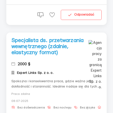
Odpowiadać
Specjalista ds. przetwarzania
wewnętrznego (zdalnie,
elastyczny format)
2000 $
Expert Links Sp. z o. o.
Spokojna i konsekwentna praca, gdzie ważna jest
dokładność i staranność. Idealnie nadaje się dla tych,
którzy chcą przełączyć się z offline rutyny i przejść na
Praca zdalna
tryb zdalny. 📌 Główne zadania:– Pracować z danymi
08-07-2025
cyfrowymi– Notować postęp– Podążać za wzorem–
Utrzymywać kontakt ...
Bez doświadczenia
Bez noclegu
Bez języka
Praca 