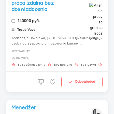
praca zdalna bez
doświadczenia
140000 руб.
Trade Vave
Anastazja Sokołowa, [25.06.2024 19:03]Rekrutujemy
osoby do zespołu prognozowania kursów
kryptowalutWszystkiego nauczymy, nawet jeśli jesteś
Kryptowaluty
zupełnym nowicjuszem w tej dziedzinie.Obiecujemy
25-06-2024
wypłatę w pierwszy dzień i dalsze codzienne wypłaty
od 7 000 rubliPrzyjazny zespół, wszyscy się
Bez doświadczenia
Bez noclegu
Bez języka
Praca 
wspieramyJeśli ...
Odpowiadać
Menedżer