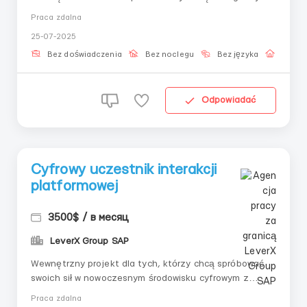
czasie, utrwalasz wiedzę w praktyce, otrzymujesz
Praca zdalna
wsparcie i zaczynasz włączać się w platformę.
25-07-2025
Wszystko — krok po kroku i z zrozumieniem.💼
Warunki:K — Kurs z blokami w kolejnych etapachP —
Bez doświadczenia
Bez noclegu
Bez języka
Praca 
Pra...
Odpowiadać
Cyfrowy uczestnik interakcji
platformowej
3500$ / в месяц
LeverX Group SAP
Wewnętrzny projekt dla tych, którzy chcą spróbować
swoich sił w nowoczesnym środowisku cyfrowym z
zarządzaniem rozproszonym. Wszystkie kroki wykonuje
Praca zdalna