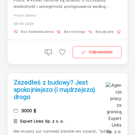
Praca, w której cenione są dbałość o szczegóły,
dokładność i umiejętność postępowania według
instrukcji. Bez kontaktu z klientami, bez sprzedaży —
Praca zdalna
tylko praca w sprawdzonym systemie cyfrowym. 📌 Co
06-08-2025
robić:– Wejście do interfejsu– Wykonywanie czynności
według zadanego scenariusza– Kontrola poprawności...
Bez doświadczenia
Bez noclegu
Bez języka
Praca 
Odpowiadać
Zszedłeś z budowy? Jest
spokojniejsza (i mądrzejsza)
droga
3000 $
Expert Links Sp. z o. o.
Nie musisz już rujnować pleców ani szukać, “gdzie