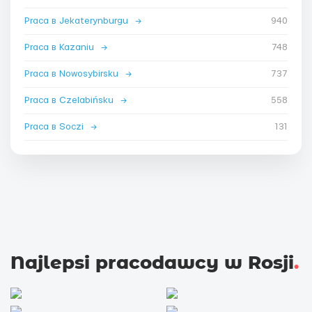
Praca в Jekaterynburgu
→
940
Praca в Kazaniu
→
748
Praca в Nowosybirsku
→
737
Praca в Czelabińsku
→
558
Praca в Soczi
→
131
Najlepsi pracodawcy w Rosji
.