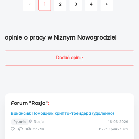
<
1
2
3
4
>
opinie o pracy w Niżnym Nowogrodzieі
Dodać opinię
Forum "Rosja"
:
Вакансия: Помощник крипто-трейдера (удалённо)
Pytania
Rosja
18-03-2026
0
0
557.5K
Вика Кравченко