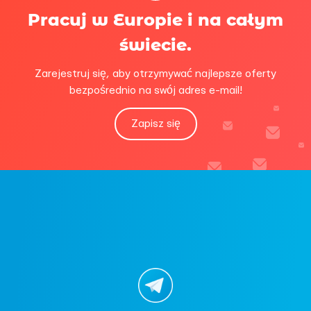
Pracuj w Europie i na całym
świecie.
Zarejestruj się, aby otrzymywać najlepsze oferty
bezpośrednio na swój adres e-mail!
Zapisz się