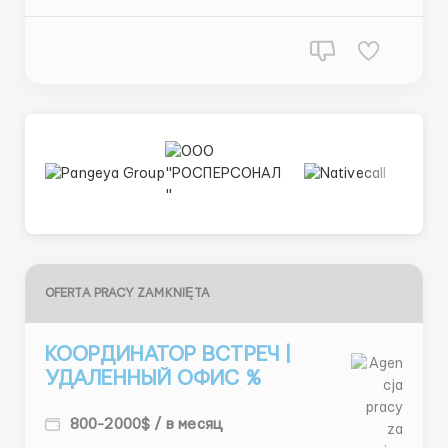
держать связь до момента, ко...
OFERTA PRACY ZAMKNIĘTA
КООРДИНАТОР ВСТРЕЧ |
УДАЛЕННЫЙ ОФИС %
800-2000$ / в месяц