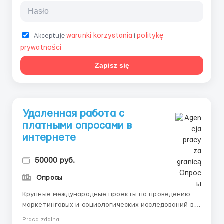
warunki korzystania
politykę
Akceptuję
i
prywatności
Zapisz się
Удаленная работа с
платными опросами в
интернете
50000 руб.
Опросы
Крупные международные проекты по проведению
маркетинговых и социологических исследований в
сети Интернет, объединяющие более одного
Praca zdalna