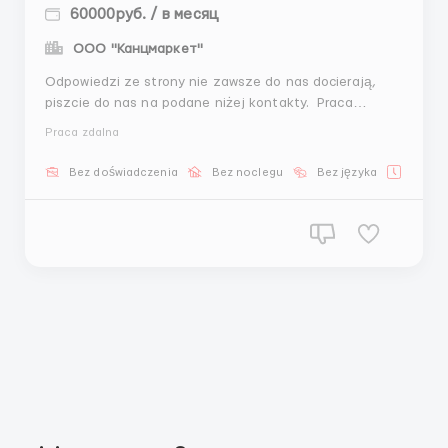
60000руб. / в месяц
ООО "Канцмаркет"
Odpowiedzi ze strony nie zawsze do nas docierają,
piszcie do nas na podane niżej kontakty. Praca
dodatkowa Poszukujemy pakowaczy. Do naszej firmy
Praca zdalna
poszukujemy pracowników do pracy zdalnej. Elastyczny
grafik pracy 2,3 godziny dziennie (w razie potrzeby
Bez doświadczenia
Bez noclegu
Bez języka
Niepeł
można pracować więcej) Wynagrodzenie za pr...