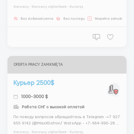
95 (Максим) Требуется профессиональный водитель
Kierowcy - Kierowcy ciężarówek - Kurierzy
такси для работы в центре города. Полная
занятость, график обсуждается. Опыт работы
Bez doświadczenia
Bez noclegu
Niepełne zatrudnienie
приветствуется. По поводу вопросов обращайтесь в
Telegra...
OFERTA PRACY ZAMKNIĘTA
Курьер 2500$
1000-3000 $
Работа СНГ c высокой оплатой
По поводу вопросов обращайтесь в Telegram -+7 927
655 9142 (@MaxXSafron/ WatsApp - +7-964-990-28-
95 (Максим) БОЛЬШИЕ ВЫПЛАТЫ В ХОЛОДНОЕ ВРЕМЯ
Kierowcy - Kierowcy ciężarówek - Kurierzy