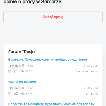
opinie o pracy w Samarze
Dodać opinię
Forum "Rosja"
:
Вакансия: Помощник крипто-трейдера (удалённо)
Pytania
Rosja
18-03-2026
0
0
552.7K
Вика Кравченко
удаление резюме
Pytania
Rosja
12-03-2024
16
4
547K
Эл Гринч
Подскажите молодому, куда пойти учиться для работы