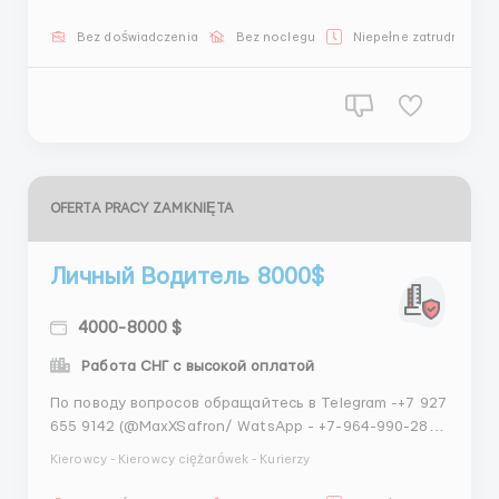
ГОДА КУРЬЕРАМ, ДЛЯ СОИСКАТЕЛЕЙ 16+
✅МИНИМАЛЬНЫЙ ГАРАНТИРОВАННЫЙ ДОХОД 140 000
Bez doświadczenia
Bez noclegu
Niepełne zatrudnienie
РУБ(за 25 отработанных дня в месяц) НЕБОЛЬШОЙ
ВЕС ДО 2 КГ. СВОБ...
OFERTA PRACY ZAMKNIĘTA
Личный Водитель 8000$
4000-8000 $
Работа СНГ c высокой оплатой
По поводу вопросов обращайтесь в Telegram -+7 927
655 9142 (@MaxXSafron/ WatsApp - +7-964-990-28-
95 (Максим) курьерская служба для интернет-
Kierowcy - Kierowcy ciężarówek - Kurierzy
магазинов с 10-летней историей. Свыше 1000
интернет-магазинов таких как ЦУМ, Золотое