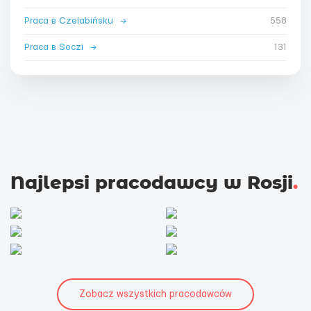
Praca в Czelabińsku
→
558
Praca в Soczi
→
131
Najlepsi pracodawcy w Rosji
.
Zobacz wszystkich pracodawców