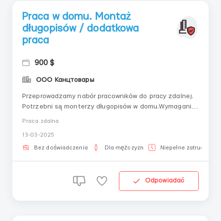
Praca w domu. Montaż
długopisów / dodatkowa
praca
900 $
ООО Канцтовары
Przeprowadzamy nabór pracowników do pracy zdalnej.
Potrzebni są monterzy długopisów w domu.Wymagania
wobec kandydata: brak doświadczenia zawodowego,
Praca zdalna
uważność, uczciwość, szybkość działania, rozwinięta
13-03-2025
drobna motoryka dłoni. Rozważymy studentów,
emerytów, osoby na urlopie macierzyńskim oraz tych,
Bez doświadczenia
Dla mężczyzn
Niepełne zatrudnieni
któ...
Odpowiadać