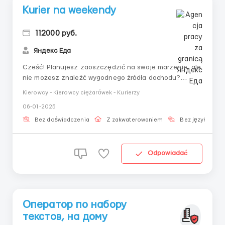
Kurier na weekendy
112000 руб.
Яндекс Eда
Cześć! Planujesz zaoszczędzić na swoje marzenie, ale
nie możesz znaleźć wygodnego źródła dochodu?
Partner usługi Yandex Jedzenie proponuje Ci zostać
Kierowcy - Kierowcy ciężarówek - Kurierzy
kurierem!Do tego potrzeba telefonu z systemem
06-01-2025
Android 7 lub wyższym albo iPhone'a z systemem iOS
od wersji 13.I chęć zarabiania do 4500 ₽, jeśli jesteś ...
Bez doświadczenia
Z zakwaterowaniem
Bez języka
Odpowiadać
Оператор по набору
текстов, на дому