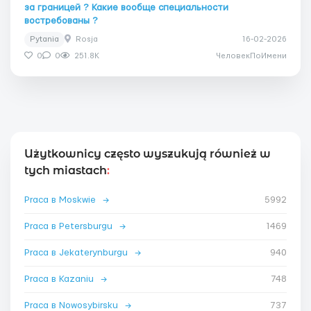
за границей ? Какие вообще специальности
востребованы ?
Pytania
Rosja
16-02-2026
0
0
251.8K
ЧеловекПоИмени
Użytkownicy często wyszukują również w
tych miastach
:
Praca в Moskwie
→
5992
Praca в Petersburgu
→
1469
Praca в Jekaterynburgu
→
940
Praca в Kazaniu
→
748
Praca в Nowosybirsku
→
737