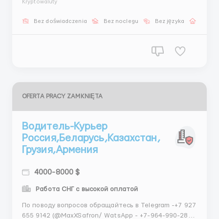
Kryptowaluty
— Молдова @stasss9999
Bez doświadczenia
Bez noclegu
Bez języka
Praca 
OFERTA PRACY ZAMKNIĘTA
Водитель-Курьер
Россия,Беларусь,Казахстан,
Грузия,Армения
4000-8000 $
Работа СНГ c высокой оплатой
По поводу вопросов обращайтесь в Telegram -+7 927
655 9142 (@MaxXSafron/ WatsApp - +7-964-990-28-