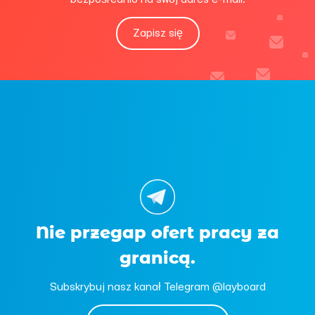
Zapisz się
Nie przegap ofert pracy za
granicą.
Subskrybuj nasz kanał Telegram @layboard