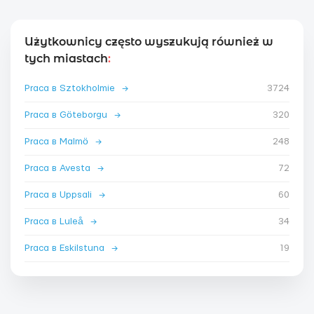
Użytkownicy często wyszukują również w
tych miastach
:
Praca в Sztokholmie
→
3724
Praca в Göteborgu
→
320
Praca в Malmö
→
248
Praca в Avesta
→
72
Praca в Uppsali
→
60
Praca в Luleå
→
34
Praca в Eskilstuna
→
19