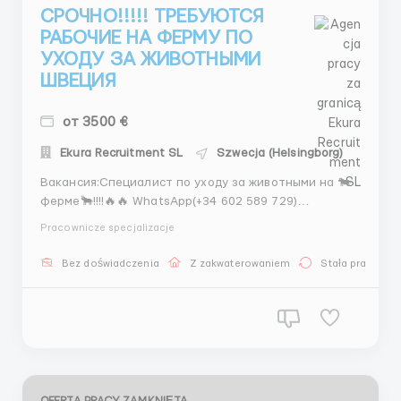
СРОЧНО!!!!! ТРЕБУЮТСЯ
РАБОЧИЕ НА ФЕРМУ ПО
УХОДУ ЗА ЖИВОТНЫМИ
ШВЕЦИЯ
от 3500 €
Ekura Recruitment SL
Szwecja (Helsingborg)
Вакансия:Специалист по уходу за животными на 🐄
ферме🐂!!!!🔥🔥 WhatsApp(+34 602 589 729)
Зарплата(от 3500 Евро в месяц с учётом налогов )🐇
Pracownicze specjalizacje
Местоположение: Швеция Хельсинборг Описание
работы: Мы ищем ответственного и любящего
Bez doświadczenia
Z zakwaterowaniem
Stała praca
животных специалиста для работы на нашей ферме
в окрестностях Хельс...
OFERTA PRACY ZAMKNIĘTA