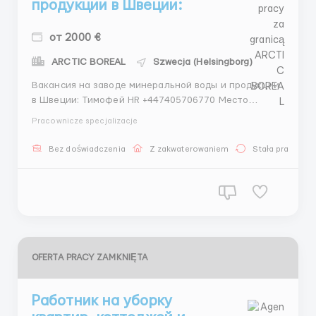
продукции в Швеции:
от 2000 €
ARCTIC BOREAL
Szwecja (Helsingborg)
Вакансия на заводе минеральной воды и продукции
в Швеции: Тимофей HR +447405706770 Место
работы: Завод минеральной воды и продукции,
Pracownicze specjalizacje
Швеция Общий обзор: Завод приглашает мужчин и
женщин присоединиться к нашей дружной команде
Bez doświadczenia
Z zakwaterowaniem
Stała praca
разнорабочих без опыта работы. Мы
специализируемся на производстве в...
OFERTA PRACY ZAMKNIĘTA
Работник на уборку