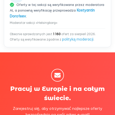
Oferty w tej sekcji są weryfikowane przez moderatora
AI, a ponowną weryfikację przeprowadza
Kostyantin
Dorofeev
.
Moderator sekcji «Helsingborg»
Obecnie sprawdzanych jest
1 160
ofert za sierpień 2026.
polityką moderacji
Oferty są weryfikowane zgodnie z
.
Pracuj w Europie i na całym
świecie.
Zarejestruj się, aby otrzymywać najlepsze oferty
bezpośrednio na swój adres e-mail!