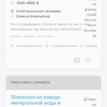
4100-4600 €
ITAAR Recruitment Worldwide
Szwecja (Helsingborg)
Dla szczegółowych informacji napisz do nas, a nasi
menedżerowie Cię skonsultują:+34632828039 -
Telegram+447497138007 - WhatsappSprawdzone
Budowa - Naprawa - Architektura
agencje rekrutacyjne za granicą ITAAR Recruitment
Agency Ltd:Company Number 12549618Nasze
Bez doświadczenia
Z zakwaterowaniem
Stała praca
gwarancje:- Ponad 4 lata doświadczenia na rynku
pracy- Licencja na zatru...
OFERTA PRACY ZAMKNIĘTA
!Вакансия на заводе
минеральной воды и