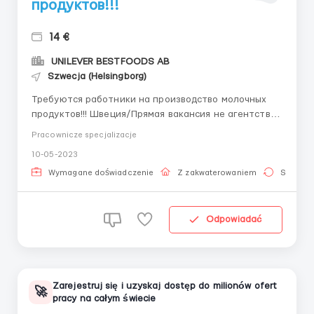
продуктов!!!
14 €
UNILEVER BESTFOODS AB
Szwecja (Helsingborg)
Требуются работники на производство молочных
продуктов!!! Швеция/Прямая вакансия не агентство!!
Разнорабочий Шведская фабрика «UNILEVER
Pracownicze specjalizacje
BESTFOODS AB » предлагает желающим
10-05-2023
трудоустроиться в компанию. Работодатель
предлагает :пятидневная рабочая неделя+ по
Wymagane doświadczenie
Z zakwaterowaniem
Stała pr
согласованию субботы ...
Odpowiadać
Zarejestruj się i uzyskaj dostęp do milionów ofert
🚀
pracy na całym świecie