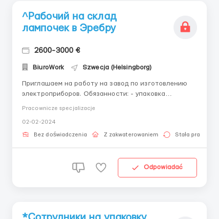
^Рабочий на склад
лампочек в Эребру
2600-3000 €
BiuroWork
Szwecja (Helsingborg)
Приглашаем на работу на завод по изготовлению
электроприборов. Обязанности: - упаковка
лампочек по маленьким коробочках - стикеровка
Pracownicze specjalizacje
продукции Требования: - мужчины, женщины,
02-02-2024
семейные пары - возраст от 18 до 55 лет - без
знания языка Зарплата: 13 евро в час - раз в 14 дней
Bez doświadczenia
Z zakwaterowaniem
Stała praca
выдают аванс и ра...
Odpowiadać
*Сотрудники на упаковку