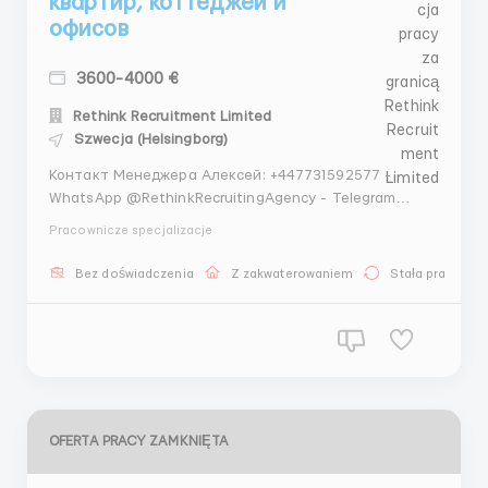
квартир, коттеджей и
офисов
3600-4000 €
Rethink Recruitment Limited
Szwecja (Helsingborg)
Контакт Менеджера Алексей: +447731592577 -
WhatsApp @RethinkRecruitingAgency - Telegram
Работаем с гражданами стран: Россия,
Pracownicze specjalizacje
Беларусь,Казахстан, Узбекистан, Таджикистан,
Кыргызстан. Описание вакансии Описание вакансии
Bez doświadczenia
Z zakwaterowaniem
Stała praca
Крупной шведской клининговой компании требуюся
квалифицированны...
OFERTA PRACY ZAMKNIĘTA