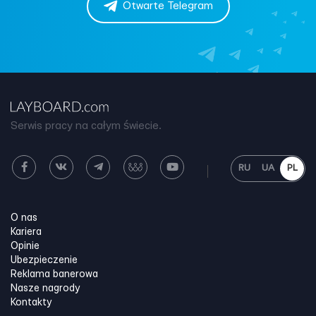
Otwarte Telegram
Serwis pracy na całym świecie.
RU
UA
PL
O nas
Kariera
Opinie
Ubezpieczenie
Reklama banerowa
Nasze nagrody
Kontakty