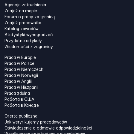
Agencje zatrudnienia
Znajdź na mapie
Forum o pracy za granicą
Znajdź pracownika
Katalog zawodów
Statystyki wynagrodzeń
Przydatne artykuły
Wiadomości z zagranicy
Praca w Europie
Praca w Polsce
Praca w Niemczech
Praca w Norwegii
Praca w Anglii
Praca w Hiszpanii
Praca zdalna
Работа в США
Работа в Канадe
Oferta publiczna
Jak weryfikujemy pracodawców
Oświadczenie o odmowie odpowiedzialności