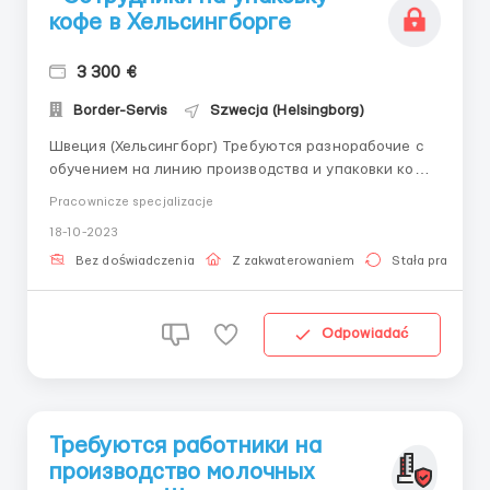
кофе в Хельсингборге
3 300 €
Border-Servis
Szwecja (Helsingborg)
Швеция (Хельсингборг) Требуются разнорабочие с
обучением на линию производства и упаковки кофе:
набираем всех: мужчин, женщин, семейные пары
Pracownicze specjalizacje
приветствуются возрастом от 18 до 55 лет готовы
18-10-2023
обучить с нуля новичков без о/р но также, наличие
навыков приветствуется Местоработы: “Nestlé...
Bez doświadczenia
Z zakwaterowaniem
Stała praca
Odpowiadać
Требуются работники на
производство молочных