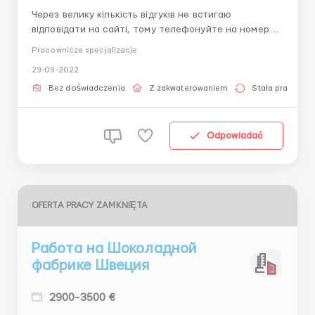
Через велику кількість відгуків не встигаю
відповідати на сайті, тому телефонуйте на номер
0960793567☎️ Вайбер 0960793567📞📞📞Телеграм
Pracownicze specjalizacje
0960793567 📞📞📞 Склад одягу Adidas проводить
29-09-2022
набір працівників. Швеція. Хельсинборг Заробітна
плата: 13 євро година (нетто) 2800 єв...
Bez doświadczenia
Z zakwaterowaniem
Stała praca
Odpowiadać
OFERTA PRACY ZAMKNIĘTA
Работа на Шоколадной
фабрике Швеция
2900-3500 €