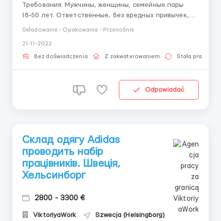
Требования: Мужчины, женщины, семейные пары
18−50 лет. Ответственные, без вредных привычек,
без проблем со здоровьем. Граждане: Украина,
Składowanie - Opakowania - Przenośnik
Россия, Беларусь, Молдова. Отсутствие депортаций
21-11-2022
из стран Евросоюза. Знание языка не требуется, но
приветствуется. — Обязанности -комплектация
Bez doświadczenia
Z zakwaterowaniem
Stała praca
зак...
Odpowiadać
Склад одягу Adidas
проводить набір
працівників. Швеція,
Хельсинборг
2800 - 3300 €
ViktoriyaWork
Szwecja (Helsingborg)