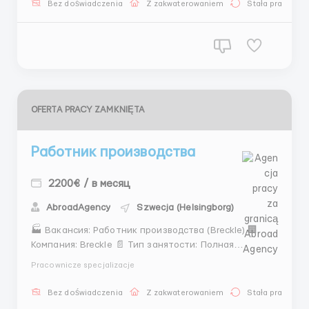
Bez doświadczenia
Z zakwaterowaniem
Stała praca
78 8710 4138 @VanyaMedved IMO: +44 7946078478
IМО +44 79460...
OFERTA PRACY ZAMKNIĘTA
Работник производства
2200€ / в месяц
AbroadAgency
Szwecja (Helsingborg)
🏭 Вакансия: Работник производства (Breckle) 🏢
Компания: Breckle 📄 Тип занятости: Полная
занятость (постоянная) 📱Контактные
Pracownicze specjalizacje
данные📱 &nb...
Bez doświadczenia
Z zakwaterowaniem
Stała praca