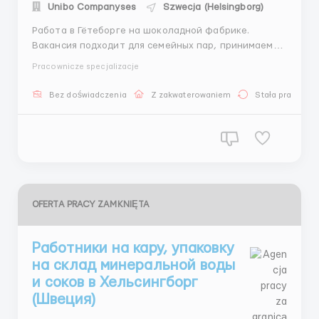
Unibo Companyses
Szwecja (Helsingborg)
Работа в Гётеборге на шоколадной фабрике.
Вакансия подходит для семейных пар, принимаем
неграждан ЕС, лиц со статусом беженца в Швеции.
Pracownicze specjalizacje
Для неграждан ЕС оформляется рабочая виза.
Обязанности: работа на конвейере, упаковка
Bez doświadczenia
Z zakwaterowaniem
Stała praca
шоколадных изделий. Требования: возраст от 19 до
60 лет, знание языка ...
OFERTA PRACY ZAMKNIĘTA
Работники на кару, упаковку
на склад минеральной воды
и соков в Хельсингборг
(Швеция)