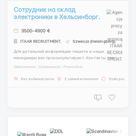
Сотрудник на склад
электроники в Хельсинборг.
3500-4900 €
ITAAR RECRUITMENT.
Szwecja (Helsingborg)
Для детальной информации пишите и наши
менеджеры вас проконсультируют: Контакты для
консультации с менеджером: Whatsapp +44
Składowanie - Opakowania - Przenośnik
7468680092 Telegram +44 78 8710 4138
@VanyaMedved Whatsapp +37120589285 Пишите
Bez doświadczenia
Z zakwaterowaniem
Stała praca
прямо сейчас: Иван Медведев 📱 WhatsApp: +44 7468
6800 92 WhatsApp: +371 20 589285 💬 Tel...