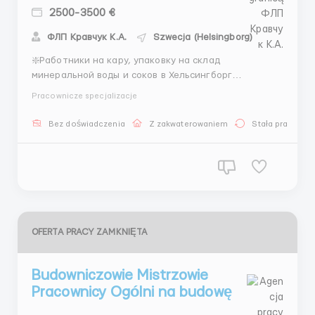
2500-3500 €
ФЛП Кравчук К.А.
Szwecja (Helsingborg)
❇️Работники на кару, упаковку на склад
минеральной воды и соков в Хельсингборг
(Швеция)❇️ 🚻Мужчины и женщины до 46 лет 📝
Pracownicze specjalizacje
Обязанности для женщин: сбор заказов
минеральной воды, соков, пива по складу
Bez doświadczenia
Z zakwaterowaniem
Stała praca
(необходимые товары указывают в накладных)
упаковка заказов согласно правилам стикеро...
OFERTA PRACY ZAMKNIĘTA
Budowniczowie Mistrzowie
Pracownicy Ogólni na budowę