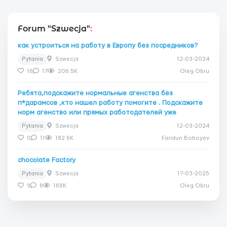
Forum "Szwecja"
:
как устроиться на работу в Европу без посредников?
Pytania
Szwecja
12-03-2024
16
17
206.5K
Oleg Obru
Ребята,подскажите нормальные агенства без
п*дарамсов ,кто нашел работу помогите . Подскажите
норм агенство или прямых работодателей уже
Pytania
Szwecja
12-03-2024
0
11
182.6K
Faridun Boboyev
chocolate Factory
Pytania
Szwecja
17-03-2025
9
6
168K
Oleg Obru