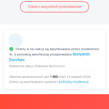
Zobacz wszystkich pracodawców
Oferty w tej sekcji są weryfikowane przez moderatora
AI, a ponowną weryfikację przeprowadza
Kostyantin
Dorofeev
.
Moderator sekcji «Powaska Bystrzyca»
Obecnie sprawdzanych jest
1 360
ofert za sierpień 2026.
polityką moderacji
Oferty są weryfikowane zgodnie z
.