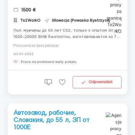
1500 €
To2WorkO
Słowacja (Powaska Bystrzyca)
Пол: мужчины до 60 лет С02, только с опытом Зп от
1600-2000Є ВНЖ бесплатно, изготавливается за 7
дней Обязанности на фабрике: Сварка труб
Pracownicze specjalizacje
автодеталей, шлифовка. Работа стоячая, знания
03-01-2022
схем. Необходимые документы: биометрический
паспорт без активных виз. Справка об отсутствии ...
Praca na podstawie karty pobytu
Odpowiadać
Автозавод, рабочие,
Словакия, до 55 л, ЗП от
1000Е