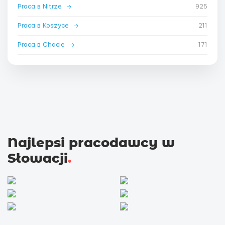
Praca в Nitrze
→
925
Praca в Koszyce
→
211
Praca в Chacie
→
171
Najlepsi pracodawcy w
Słowacji
.