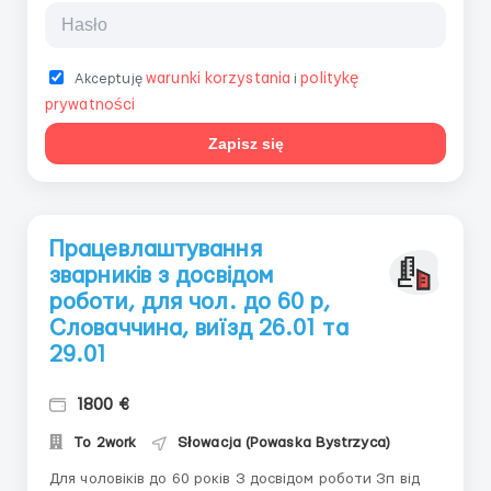
warunki korzystania
politykę
Akceptuję
i
prywatności
Zapisz się
Працевлаштування
зварників з досвідом
роботи, для чол. до 60 р,
Словаччина, виїзд 26.01 та
29.01
1800 €
To 2work
Słowacja (Powaska Bystrzyca)
Для чоловіків до 60 років З досвідом роботи Зп від