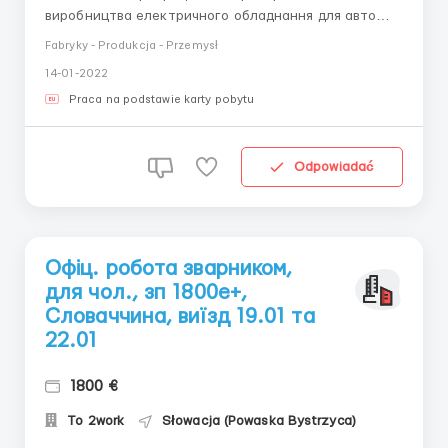
виробництва електричного обладнання для авто
деталей. Вид оформлення: Словацьке ВНЖ Оплата:
Fabryky - Produkcja - Przemysł
До оформлення ВНЖ – 4Є Після оформлення -4,5Є
14-01-2022
Кількість робочих годин: залежно від зміни 8-12
годин. Житло: безкоштовне, оплата лише за...
Praca na podstawie karty pobytu
Odpowiadać
Офіц. робота зварником,
для чол., зп 1800е+,
Словаччина, виїзд 19.01 та
22.01
1800 €
To 2work
Słowacja (Powaska Bystrzyca)