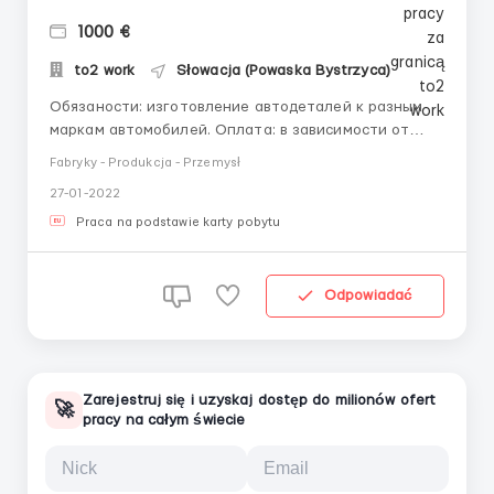
1000 €
to2 work
Słowacja (Powaska Bystrzyca)
Обязаности: изготовление автодеталей к разным
маркам автомобилей. Оплата: в зависимости от
завода от 4,5 до 8 евро в час Вид оформления:
Fabryky - Produkcja - Przemysł
-Сезонка по БИО -ВНЖ Жилье: в зависимости от
27-01-2022
производства, платное либо бесплатное. На
некоторых производствах есть столовая, выдают
Praca na podstawie karty pobytu
талоны на пи...
Odpowiadać
Zarejestruj się i uzyskaj dostęp do milionów ofert
🚀
pracy na całym świecie