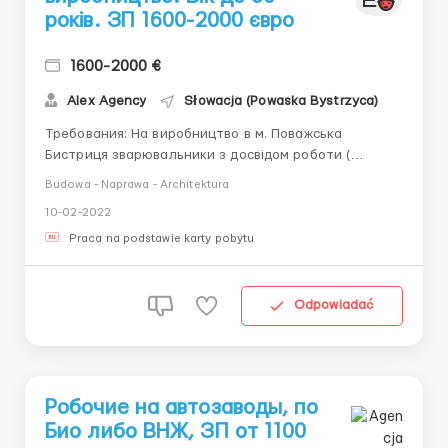
років. ЗП 1600-2000 євро
1600-2000 €
Alex Agency
Słowacja (Powaska Bystrzyca)
Требования: На виробництво в м. Поважська
Бистриця зварювальники з досвідом роботи (
чоловіки до 60 років) ЗП 1600-2000 євро.
Budowa - Naprawa - Architektura
Роботодавець забезпечує ВНЖ безкоштовно, на
10-02-2022
протязі 7 днів Обов язки: зварювання труб з
автодеталями, шліфування. Робота стояча. зна...
Praca na podstawie karty pobytu
Odpowiadać
Робочие на автозаводы, по
Био либо ВНЖ, ЗП от 1100