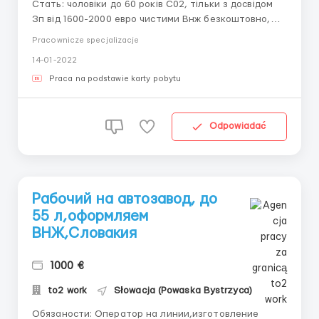
Стать: чоловіки до 60 років С02, тільки з досвідом
Зп від 1600-2000 евро чистими Внж безкоштовно,
виготовляється за 7 днів Оплата детально: від 8 до
Pracownicze specjalizacje
10 евро в годину. Знаходимось у м.Львів,
14-01-2022
вул.Городоцька, 172, офіс 313 ...
Praca na podstawie karty pobytu
Odpowiadać
Рабочий на автозавод, до
55 л,оформляем
ВНЖ,Словакия
1000 €
to2 work
Słowacja (Powaska Bystrzyca)
Обязаности: Оператор на линии,изготовление