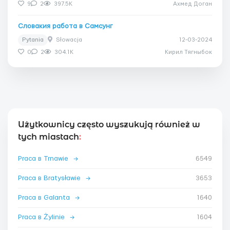
9
2
397.5K
Ахмед Доган
Словакия работа в Самсунг
Pytania
Słowacja
12-03-2024
0
2
304.1K
Кирил Тягныбок
Użytkownicy często wyszukują również w
tych miastach
:
Praca в Trnawie
→
6549
Praca в Bratysławie
→
3653
Praca в Galanta
→
1640
Praca в Żylinie
→
1604