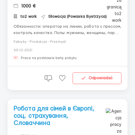
1000 €
to2 work
Słowacja (Powaska Bystrzyca)
Обязанности: оператор на линии, работа с прессом,
контроль качества. Полы: мужчины, женщины, пари
до 55 лет Вид оформления: Словацкое ВНЖ Оплата:
Fabryky - Produkcja - Przemysł
3,8 евро в час Изменения: день, ночь, утро – по 8
30-12-2021
часов + часы Жилье: платное, 2-3 человека в
комнате. Детали по номеру: +38096545...
Praca na podstawie karty pobytu
Odpowiadać
Робота для сімей в Європі,
соц. страхування,
Словаччина