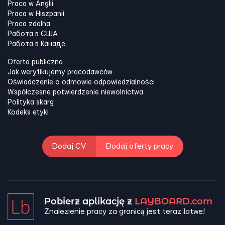
Praca w Anglii
Praca w Hiszpanii
Praca zdalna
Работа в США
Работа в Канадe
Oferta publiczna
Jak weryfikujemy pracodawców
Oświadczenie o odmowie odpowiedzialności
Współczesne potwierdzenie niewolnictwa
Polityka skarg
Kodeks etyki
Dodaj CV
Dodaj oferty pracy
Pobierz aplikację z
LAYBOARD.com
Znalezienie pracy za granicą jest teraz łatwe!