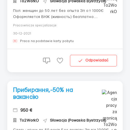
To2WorkO
Słowacja (Powaska Bystrzyca)
Пол: женщин до 50 лет без опыта Зп от 1000Є
Оформляется ВНЖ (живность) бесплатно
Обязанности: Ежедневная уборка (клининг) в
Pracownicze specjalizacje
ресторане и на кухне. Необходимые документы:
30-12-2021
Биометрический паспорт без действующих виз.
Справка об отсутствии судимости с апостилем.
Praca na podstawie karty pobytu
Оплата подробно: ...
Odpowiadać
Прибирання,-50% на
вакансію
950 €
To2WorkO
Słowacja (Powaska Bystrzyca)
Стать: жінки до 50 років Без досвіду Зп від 1000Є