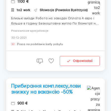
1100 €
to2 work
Słowacja (Powaska Bystrzyca)
Близькі виїзди Робота на заводах Оплата 4 євро і
більше в годину Безкоштовне житло По біометрії на
3м чи Внж Необхідні документи – біометричний
Pracownicze specjalizacje
паспорт ( для Внж – довідка про відсутність
30-12-2021
судимості апостильована) Гарантуємо офіційне
працевлаштування з зазначеною зп ...
Praca na podstawie karty pobytu
Odpowiadać
Прибирання комплексу,лови
знижку на вакансію -50%
900 €