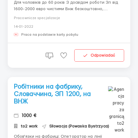
Для чоловіків до 60 років З досвідом роботи Зп від
1600-2000 евро чистими Внж безкоштовно,
виготовляється за 7 днів Обов'язки на фабриці:
Pracownicze specjalizacje
Сварка труб до автодателей,шліфування. Оплата
14-01-2022
детально: від 8 до 10 евро в годину. ...
Praca na podstawie karty pobytu
Odpowiadać
Робітники на фабрику,
Словаччина, ЗП 1200, на
ВНЖ
1000 €
to2 work
Słowacja (Powaska Bystrzyca)
Обов'язки на фабриці: Опеторатор на лінії