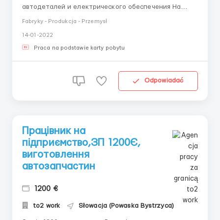
автодеталей и електрического обеспечения На
фабрике тепло. Необходимые документы:
Fabryky - Produkcja - Przemysł
-Биометрический паспорт -Справка о несудимости с
14-01-2022
апостелем (Поможем сделать в краткое время за
отдельную плату) Возраст: до 55 лет Оплата: 4Є,
Praca na podstawie karty pobytu
при ВНЖ от 4,5...
Odpowiadać
Працівник на
підприємство,ЗП 1200Є,
виготовлення
автозапчастин
1200 €
to2 work
Słowacja (Powaska Bystrzyca)