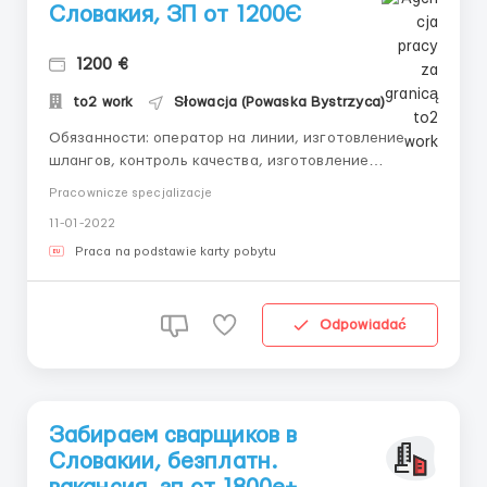
Словакия, ЗП от 1200Є
1200 €
to2 work
Słowacja (Powaska Bystrzyca)
Обязанности: оператор на линии, изготовление
шлангов, контроль качества, изготовление
профилей. Вид оформления: Словацкое ВНЖ
Pracownicze specjalizacje
Оплата:7евро в час Изменения: день, ночь, утро –
11-01-2022
по 10-12часов Жилье: бесплатное, 2-3 человека в
комнате, семейные пары проживают отдельно
Praca na podstawie karty pobytu
Находимся в г...
Odpowiadać
Забираем сварщиков в
Словакии, безплатн.