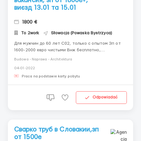
вакансия, зп от 1800е+,
виєзд 13.01 та 15.01
1800 €
To 2work
Słowacja (Powaska Bystrzyca)
Для мужчин до 60 лет С02, только с опытом Зп от
1600-2000 евро чистыми Внж бесплатно,
производится за 7 дней Сварка труб до
Budowa - Naprawa - Architektura
автодателей, шлифовка. Работа стоячая, знание
04-01-2022
схем. Оплата подробно: от 8 до 10 евро в час. В
месяц получается от 1600-2000 евро нетто.
Praca na podstawie karty pobytu
Изменения: 8-10 час...
Odpowiadać
Сварко труб в Словакии,зп
от 1500е