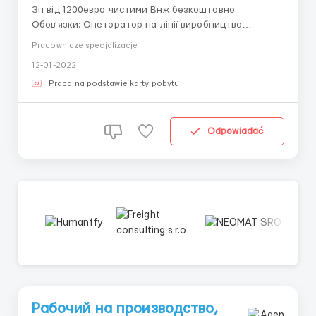
Зп від 1200евро чистими Внж безкоштовно
Обов'язки: Опеторатор на лінії виробництва
автодеталей Робота стояча,виготовлення
Pracownicze specjalizacje
автодеталей, : установка плат і мікросхем, ручна
12-01-2022
збірка деталей. На фабриці тепло,19 градусів.
Оплата: 4,5 евро в годину. Зміни:ранок,день,ніч по
Praca na podstawie karty pobytu
8-12 годи...
Odpowiadać
Рабочий на производство,