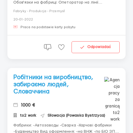
Обов'язки на фабриці: Опеторатор на лінії
виробництва автодеталей, виготовлення
Fabryky - Produkcja - Przemysł
автодеталей, установка плат і мікросхем, ручна
20-01-2022
збірка деталей. Необхідні документи: біометричний
паспорт без активних віз. Довідка про відсутність
Praca na podstawie karty pobytu
судимості...
Odpowiadać
Робітники на виробництво,
забираємо людей,
Словаччина
1000 €
to2 work
Słowacja (Powaska Bystrzyca)
Фабрики: -Автозаводы -Сварка -Харчові фабрики
-Будівництво Вид оформлення: -на ВНЖ -по БІО ЗП