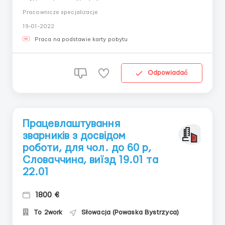
від 1000Є до 2500Є Консультація за номером:
Pracownicze specjalizacje
+380965454412 Дмитро
19-01-2022
Praca na podstawie karty pobytu
Odpowiadać
Працевлаштування
зварників з досвідом
роботи, для чол. до 60 р,
Словаччина, виїзд 19.01 та
22.01
1800 €
To 2work
Słowacja (Powaska Bystrzyca)