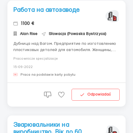
Работа на автозаводе
1100 €
Alan Rise
Słowacja (Powaska Bystrzyca)
Дубница над Вагом. Предприятие по изготовлению
пластиковых деталей для автомобиля. Женщины,
мужчины до 55лет. Оплата 5-6€ в час( нетто).
Pracownicze specjalizacje
Авансы каждую неделю 50 евро. Работают с
15-09-2022
понедельника по пятницу по 8-12 часов (можно
работать по желанию в субботу). Проживание
Praca na podstawie karty pobytu
бесплатн...
Odpowiadać
Зварювальники на
виробництво. Вік до 60