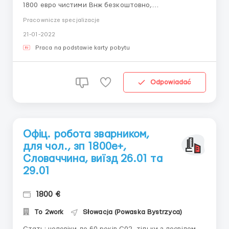
1800 евро чистими Внж безкоштовно,
виготовляється за 7 днів Обов'язки на фабриці:
Pracownicze specjalizacje
Сварка труб до автодателей,шліфування. Оплата
21-01-2022
детально: від 8 до 10 евро в годину. Знаходимось у
м.Львів, вул.Городоцька, 172, офіс 313 ...
Praca na podstawie karty pobytu
Odpowiadać
Офіц. робота зварником,
для чол., зп 1800е+,
Словаччина, виїзд 26.01 та
29.01
1800 €
To 2work
Słowacja (Powaska Bystrzyca)