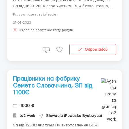
Стать: чоловіки до 60 років С02, тільки з досвідом
Зп від 1600-2000 евро чистими Внж безкоштовно,
виготовляється за 7 днів Оплата детально: від 8 до
Pracownicze specjalizacje
10 евро в год. Знаходимось у м.Львів, вул.Городоцька,
21-01-2022
172, офіс 313 ...
Praca na podstawie karty pobytu
Odpowiadać
Працівники на фабрику
Семетс Словаччина, ЗП від
1100Є
1000 €
to2 work
Słowacja (Powaska Bystrzyca)
Зп від 1200Є чистими На виготовлення ВНЖ