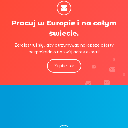
Pracuj w Europie i na całym
świecie.
Zarejestruj się, aby otrzymywać najlepsze oferty
bezpośrednio na swój adres e-mail!
Zapisz się