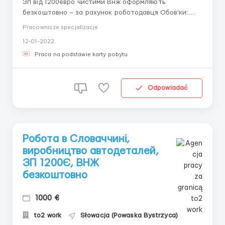
Зп від 1200евро чистими Внж оформляють
безкоштовно – за рахунок роботодавця Обов’ки:
Опеторатор на лінії виробництва автодеталей
Pracownicze specjalizacje
Робота стояча.виготовлення сталевого дроту,
12-01-2022
обмоток, та виробів з нього. Контроль якості.
Оплата: 6евро в годину,+ бонуси
Praca na podstawie karty pobytu
Зміни:ранок,день,ні...
Odpowiadać
Робота в Словаччині,
виробництво автодеталей,
ЗП 1200Є, ВНЖ
безкоштовно
1000 €
to2 work
Słowacja (Powaska Bystrzyca)