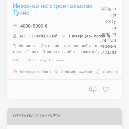
Инженер на строительство
Тунис
4000-5000 €
АНТОН СИЧЕВСКИЙ
Tunezja (At-Tadamun)
Требования: - Опыт работы на данной должности не
менее 2х лет - Знaниe aнглийскoгo языкa будeт
прeимущecтвoм - Опыт рaбoты с мeталлическими
Inżynier - Technolog - Mechanik
конструкциями обязателен - Высшее техничecкое
образование - Соблюдение требований
Bez doświadczenia
Z zakwaterowaniem
Stała praca
безопасности на объекте Условия: - 60 часов в н...
OFERTA PRACY ZAMKNIĘTA