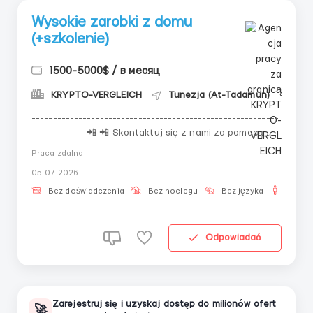
Wysokie zarobki z domu
(+szkolenie)
1500-5000$ / в месяц
KRYPTO-VERGLEICH
Tunezja (At-Tadamun)
----------------------------------------------------------
-------------📲 📲 Skontaktuj się z nami za pomocą
poniższych danych kontaktowych!📲 📲 Odpowiedzi na
Praca zdalna
stronie są przetwarzane z opóźnieniem!----------------
05-07-2026
-------------------------------------------------------
Zarabiać od 50-500$ w ciągu kilku g...
Bez doświadczenia
Bez noclegu
Bez języka
Dla m
Odpowiadać
Zarejestruj się i uzyskaj dostęp do milionów ofert
🚀