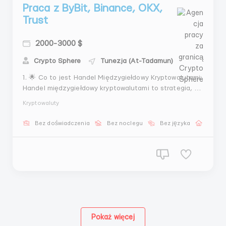
Praca z ByBit, Binance, OKX,
Trust
2000-3000 $
Crypto Sphere
Tunezja (At-Tadamun)
1. 🌟 Co to jest Handel Międzygiełdowy Kryptowalutami:
Handel międzygiełdowy kryptowalutami to strategia, w
której traderzy starają się czerpać zyski z różnic
Kryptowaluty
cenowych kryptowalut na różnych giełdach. Oferuje to
możliwość wykorzystania przejściowych i cenowych
Bez doświadczenia
Bez noclegu
Bez języka
Praca 
różnic w celu uzyskania zysków. 2. 🔄 Ja...
Pokaż więcej