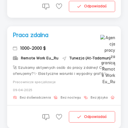
Odpowiadać
Praca zdalna
1000-2000 $
Remote Work Eu_Ru
Tunezja (At-Tadamun)
🚀 Szukamy aktywnych osób do pracy zdalnej! Co
oferujemy?✨ Elastyczne warunki i wygodny grafik✨
Pełne szkolenie za darmo✨ Przyjazna społeczność
Pracownicze specjalizacje
osób o podobnych poglądach✨ Możliwość wzrostu i
09-04-2025
rozwoju 📩 Zostaw aplikację, a opowiemy ci wszystkie
szczegóły! 🔹nasz 🔹TG...
Bez doświadczenia
Bez noclegu
Bez języka
Praca 
Odpowiadać