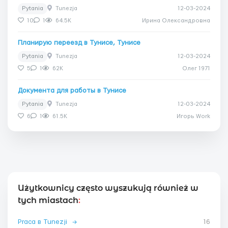
Pytania
Tunezja
12-03-2024
10
1
64.5K
Ирина Олександровна
Планирую переезд в Тунисе, Тунисе
Pytania
Tunezja
12-03-2024
5
1
62K
Олег 1971
Документа для работы в Тунисе
Pytania
Tunezja
12-03-2024
6
1
61.5K
Игорь Work
Użytkownicy często wyszukują również w
tych miastach
:
Praca в Tunezji
→
16