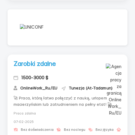
Zarobki zdalne
1500-3000 $
OnlineWork_Ru/EU
Tunezja (At-Tadamun)
🚀 Praca, którą łatwo połączyć z nauką, urlopem
macierzyńskim lub zatrudnieniem na pełny etat! 🚀
Jeśli masz mało wolnego czasu, ale chcesz spróbować
Praca zdalna
nowego kierunku, ta praca jest idealna! 📌 Co cię
07-02-2025
czeka? ✔ Elastyczny harmonogram – pracuj, kiedy ci
wygodnie ✔ Proste i zrozumiałe zadania ✔ Szk...
Bez doświadczenia
Bez noclegu
Bez języka
Praca 