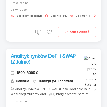
specjalistów do pracy z aktywami cyfrowymi! Jeśli
Praca zdalna
chcesz pracować w branży technologicznej, rozwijać
23-04-2025
się i stać się częścią zespołu, który zawsze poszukuje
nowych rozwiązań, to stanowisko jest dla ciebie.📌 Co
Bez doświadczenia
Bez noclegu
Bez języka
Praca 
cię c...
Odpowiadać
Analityk rynków DeFi i SWAP
(Zdalnie)
1500-3000 $
Solentra
Tunezja (At-Tadamun)
🚀 Analityk rynków DeFi i SWAP (Doświadczenie mile
widziane)Szukamy analityka, który pomoże nam w
badaniach i analizie zdecentralizowanych platform i
Praca zdalna
rynków wymiany. Jeśli masz doświadczenie w tej