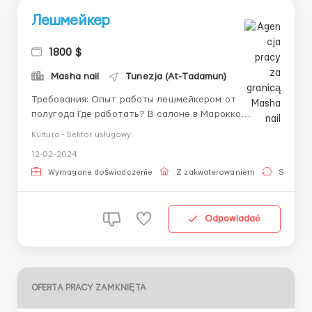
Лешмейкер
1800 $
Masha nail
Tunezja (At-Tadamun)
Требования: Опыт работы лешмейкером от
полугода Где работать? В салоне в Марокко
Условия работы: 10:00-20:00
Kultura - Sektor usługowy
12-02-2024
Wymagane doświadczenie
Z zakwaterowaniem
Stała pr
Odpowiadać
OFERTA PRACY ZAMKNIĘTA