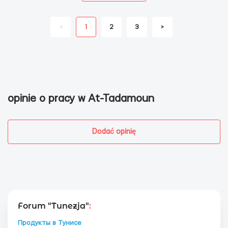
<
1
2
3
>
opinie o pracy w At-Tadamoun
Dodać opinię
Forum "Tunezja"
:
Продукты в Тунисе