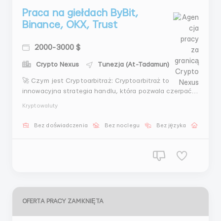
Praca na giełdach ByBit,
Binance, OKX, Trust
2000-3000 $
Crypto Nexus
Tunezja (At-Tadamun)
🚀 Czym jest Cryptoarbitraż: Cryptoarbitraż to
innowacyjna strategia handlu, która pozwala czerpać
zyski z różnic cen kryptowalut na różnych giełdach. To
Kryptowaluty
unikalna sztuka, która staje się kluczem do udanych
inwestycji w świecie kryptowalut. 🌟 Dlaczego Warto
Bez doświadczenia
Bez noclegu
Bez języka
Praca 
Poznać Cryptoarbitraż: Maksymalizacja Zysków...
OFERTA PRACY ZAMKNIĘTA