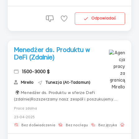
Odpowiadać
Menedżer ds. Produktu w
DeFi (Zdalnie)
1500-3000 $
Mirello
Tunezja (At-Tadamun)
🌍 Menedżer ds. Produktu w sferze DeFi
(zdalnie)Rozszerzamy nasz zespół i poszukujemy
Menedżera ds. Produktu w sferze DeFi. Jeśli masz
Praca zdalna
doświadczenie w pracy z produktami opartymi na
23-04-2025
technologii blockchain, będziemy się cieszyć, że jesteś
z nami!Podstawowe zadania:– Opracowywanie i
Bez doświadczenia
Bez noclegu
Bez języka
Praca 
wdrażan...