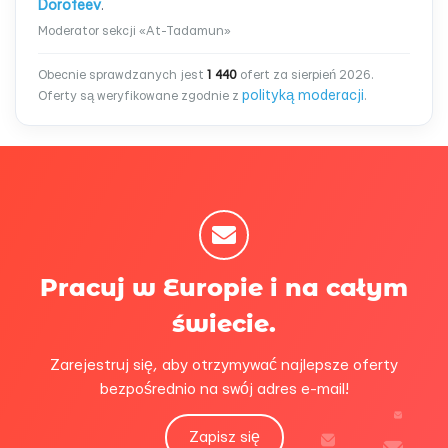
Dorofeev
.
Moderator sekcji «At-Tadamun»
Obecnie sprawdzanych jest
1 440
ofert za sierpień 2026.
polityką moderacji
Oferty są weryfikowane zgodnie z
.
Pracuj w Europie i na całym
świecie.
Zarejestruj się, aby otrzymywać najlepsze oferty
bezpośrednio na swój adres e-mail!
Zapisz się