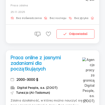
odpowiada praca zdalna i cyfrowa w ogóle.Obowiązki:—
Praca zdalna
Skoncentrować się na małych zadaniach— Pracować w
25-11-2025
interfejsie z podpowiedziami— Uzywać podstawowych
działań— Utrzymywać stabiln...
Bez doświadczenia
Bez noclegu
Bez języka
Praca 
Odpowiadać
Praca online z jasnymi
zadaniami dla
początkujących
2000-3000 $
Digital People, a.s. (ZOOT)
Tunezja (At-Tadamun)
Zdalna działalność, w której można nauczyć się od