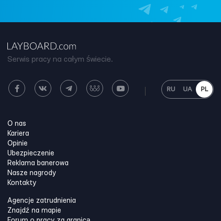
Serwis pracy na całym świecie.
RU
UA
PL
O nas
Kariera
Opinie
Ubezpieczenie
Reklama banerowa
Nasze nagrody
Kontakty
Agencje zatrudnienia
Znajdź na mapie
Forum o pracy za granicą