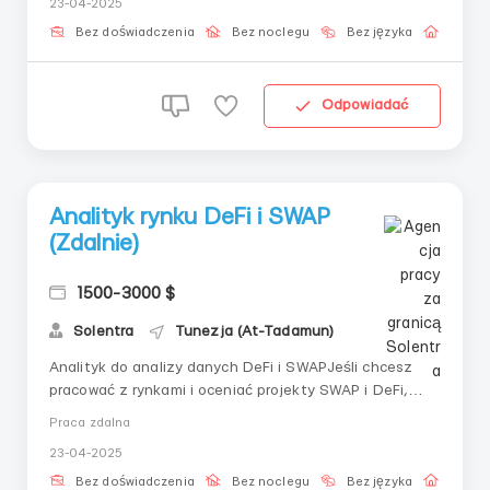
23-04-2025
dziedzinie i chcesz rozwijać się w zaawansowanej
technologicznie branży — dołącz do nas!📌 Co Cię c...
Bez doświadczenia
Bez noclegu
Bez języka
Praca 
Odpowiadać
Analityk rynku DeFi i SWAP
(Zdalnie)
1500-3000 $
Solentra
Tunezja (At-Tadamun)
Analityk do analizy danych DeFi i SWAPJeśli chcesz
pracować z rynkami i oceniać projekty SWAP i DeFi,
jesteśmy gotowi zaoferować Ci elastyczny format
Praca zdalna
pracy.📌 Obowiązki:– Badanie nowych projektów DeFi–
23-04-2025
Sporządzanie raportów na temat aktualnych trendów
na platformach SWAP– Ocena ryzy...
Bez doświadczenia
Bez noclegu
Bez języka
Praca 