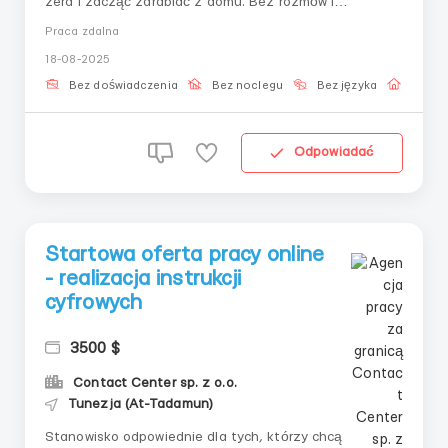
zera i zacząć zarabiać z domu. Bez rozmów i
sprzedaży.Obowiązki:— Konfigurować dane według
Praca zdalna
instrukcji— Edytować informacje cyfrowe według
18-08-2025
szablonów— Wykorzystywać wbudowane algorytmy
platformy— Potwierdzać kroki po wykonaniu— Trenować
Bez doświadczenia
Bez noclegu
Bez języka
Praca 
w wykonywaniu z...
Odpowiadać
Startowa oferta pracy online
- realizacja instrukcji
cyfrowych
3500 $
Contact Center sp. z o.o.
Tunezja (At-Tadamun)
Stanowisko odpowiednie dla tych, którzy chcą