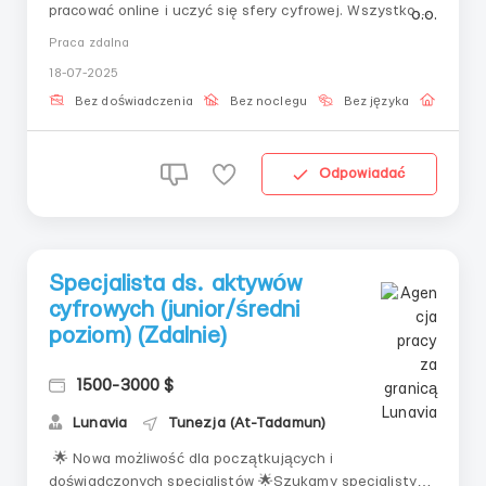
pracować online i uczyć się sfery cyfrowej. Wszystko
krok po kroku, z mentorem i bez presji. Obowiązki: — K
Praca zdalna
onwersja standardowych działań do środowiska
18-07-2025
cyfrowego — A notowanie bloków informacji zgodnie z
określonym schematem — I mport...
Bez doświadczenia
Bez noclegu
Bez języka
Praca 
Odpowiadać
Specjalista ds. aktywów
cyfrowych (junior/średni
poziom) (Zdalnie)
1500-3000 $
Lunavia
Tunezja (At-Tadamun)
🌟 Nowa możliwość dla początkujących i
doświadczonych specjalistów 🌟Szukamy specjalisty