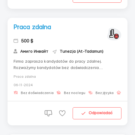
Praca zdalna
500 $
Амиго Инвайт
Tunezja (At-Tadamun)
Firma zaprasza kandydatów do pracy zdalnej.
Rozważymy kandydatów bez doświadczenia
zawodowego. Chcesz spróbować swoich sił w nowej
Praca zdalna
dziedzinie pracy? Dołącz do naszego
06-11-2024
zespołu! Zadania:- Prowadzenie dialogu z klientami
przez czaty;- Zapewnianie wsparcia komunikacyjnego
Bez doświadczenia
Bez noclegu
Bez języka
Praca 
klientom w trybie onl...
Odpowiadać