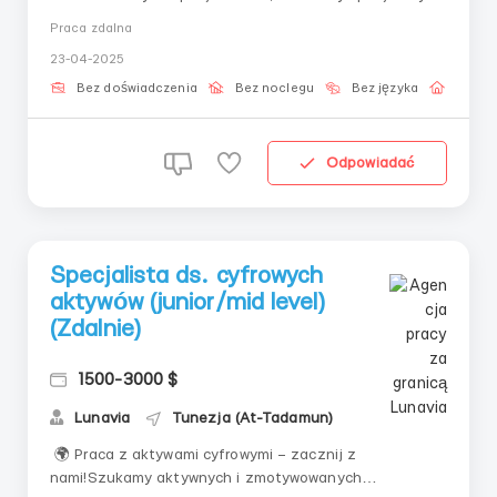
ds. aktywów cyfrowych, który będzie gotów pracować w
Praca zdalna
jednej z najbardziej innowacyjnych i szybko
23-04-2025
rozwijających się branż. Ta oferta pracy jest
odpowiednia dla osób, które chcą rozwijać się w sferze
Bez doświadczenia
Bez noclegu
Bez języka
Praca 
technolog...
Odpowiadać
Specjalista ds. cyfrowych
aktywów (junior/mid level)
(Zdalnie)
1500-3000 $
Lunavia
Tunezja (At-Tadamun)
🌍 Praca z aktywami cyfrowymi – zacznij z
nami!Szukamy aktywnych i zmotywowanych