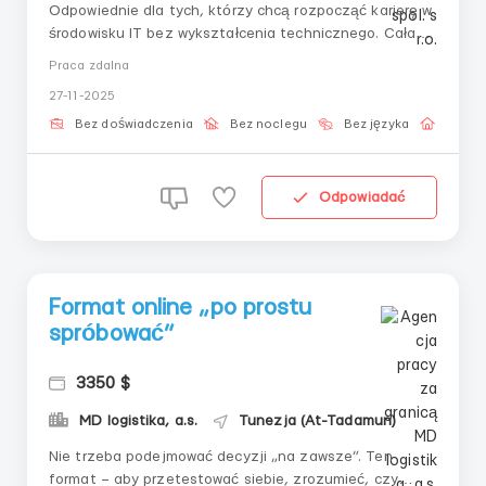
Odpowiednie dla tych, którzy chcą rozpocząć karierę w
środowisku IT bez wykształcenia technicznego. Cała
praca odbywa się zdalnie, z krok po kroku
Praca zdalna
wsparciem.Obowiązki:— Katalogowanie przychodzących
27-11-2025
materiałów według szablonu— Realizacja zadań na
platformie pod kontrolą mentora— Używanie
Bez doświadczenia
Bez noclegu
Bez języka
Praca 
standardowyc...
Odpowiadać
Format online „po prostu
spróbować”
3350 $
MD logistika, a.s.
Tunezja (At-Tadamun)
Nie trzeba podejmować decyzji „na zawsze”. Ten
format – aby przetestować siebie, zrozumieć, czy