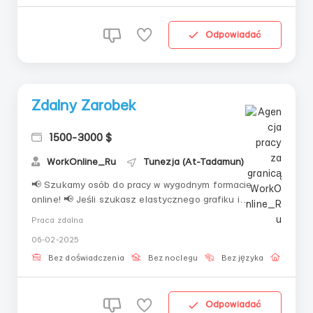
Odpowiadać
Zdalny Zarobek
1500-3000 $
WorkOnline_Ru
Tunezja (At-Tadamun)
📢 Szukamy osób do pracy w wygodnym formacie
online! 📢 Jeśli szukasz elastycznego grafiku i
możliwości połączenia – ta oferta jest dla Ciebie. 📌 Co
Praca zdalna
otrzymasz?✅ Elastyczny grafik, praca od 2 godzin
06-02-2025
dziennie✅ Bezpłatne szkolenie, nawet bez
doświadczenia✅ Oficjalne wypłaty, bez ukrytych
Bez doświadczenia
Bez noclegu
Bez języka
Praca 
warunków...
Odpowiadać