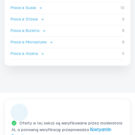
Praca в Susie
→
10
Praca в Sfaxie
→
9
Praca в Bizerta
→
8
Praca в Monastyrie
→
8
Praca в Arjana
→
5
Oferty w tej sekcji są weryfikowane przez moderatora
AI, a ponowną weryfikację przeprowadza
Kostyantin