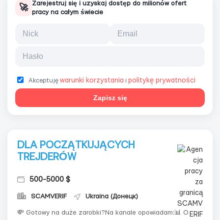
Zarejestruj się i uzyskaj dostęp do milionów ofert
🚀
pracy na całym świecie
warunki korzystania
politykę prywatności
Akceptuję
i
Zapisz się
DLA POCZĄTKUJĄCYCH
TREJDERÓW
500-5000 $
SCAMVERIF
Ukraina (Донецк)
💸 Gotowy na duże zarobki?Na kanale opowiadam:📊 O