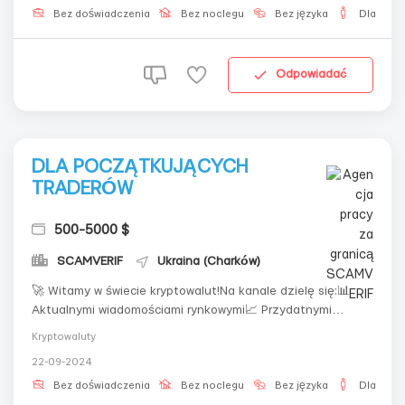
zarabiać pieniądze przy minimalnym ryzyku! 💡 Nie...
Bez doświadczenia
Bez noclegu
Bez języka
Dla męż
Odpowiadać
DLA POCZĄTKUJĄCYCH
TRADERÓW
500-5000 $
SCAMVERIF
Ukraina (Charków)
🚀 Witamy w świecie kryptowalut!Na kanale dzielę się:📊
Aktualnymi wiadomościami rynkowymi📈 Przydatnymi
poradami dotyczącymi handlu💰 Sekretami skutecznego
Kryptowaluty
zwiększania depozytu na kontraktach
22-09-2024
terminowychPrzygotuj się na maraton zwiększania
depozytu — pokażę, jak bezpiecznie zwiększyć kapitał.
Bez doświadczenia
Bez noclegu
Bez języka
Dla męż
Sub...