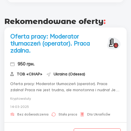
Rekomendowane oferty
:
Oferta pracy: Moderator
tłumaczeń (operator). Praca
zdalna.
950 грн.
ТОВ «СІНАР»
Ukraina (Odessa)
Oferta pracy: Moderator tłumaczeń (operator). Praca
zdalna! Praca nie jest trudna, ale monotonna i nudna! Jeśli
nie możesz siedzieć przed komputerem 4-5 godzin, ta
Kryptowaluty
praca nie jest dla Ciebie!Warunki:Elastyczny grafik, który
14-03-2025
jest ustalany co tydzień.Czas trwania zmiany: 4-5 godzin
dziennie.Wynagrodzen...
Bez doświadczenia
Stała praca
Dla Ukraińców