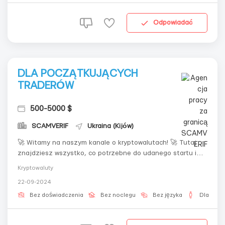
Odpowiadać
DLA POCZĄTKUJĄCYCH
TRADERÓW
500-5000 $
SCAMVERIF
Ukraina (Kijów)
🚀 Witamy na naszym kanale o kryptowalutach! 🚀 Tutaj
znajdziesz wszystko, co potrzebne do udanego startu i
rozwinięcia umiejętności w światach cyfrowych aktywów:📊
Kryptowaluty
Aktualne wiadomości i prognozy rynkowe📈 Przydatne rady
22-09-2024
dotyczące tradingu i inwestycji💡 Analiza obiecujących
kryptoprojektów💰 Rozbiór str...
Bez doświadczenia
Bez noclegu
Bez języka
Dla męż