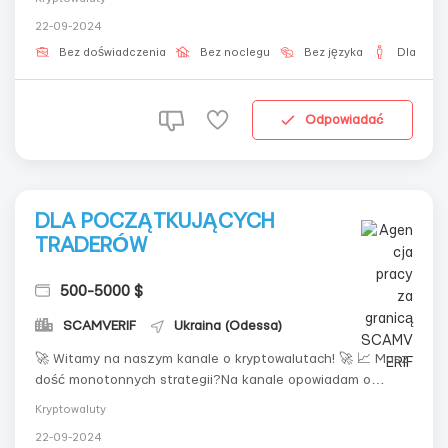
Również na kanale:📈 Analiza rynku💰 Wiadomości i porady
22-09-2024
dotyczące kryptowalut! 🌐
Bez doświadczenia
Bez noclegu
Bez języka
Dla męż
Odpowiadać
DLA POCZĄTKUJĄCYCH
TRADERÓW
500-5000 $
SCAMVERIF
Ukraina (Odessa)
🚀 Witamy na naszym kanale o kryptowalutach! 🚀 📈 Masz
dość monotonnych strategii?Na kanale opowiadam o
najbardziej dochodowych sposobach handlu
Kryptowaluty
kryptowalutami i przygotowuję maraton na przyspieszenie
22-09-2024
depozytu w futures. Dołącz, jeśli chcesz nauczyć się