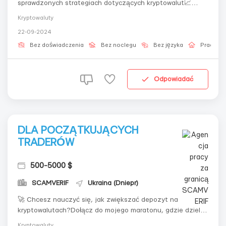
sprawdzonych strategiach dotyczących kryptowalut📈
Dzielę się swoim doświadczeniem w tradingu🔥 I prowadzę
Kryptowaluty
maraton zwiększania depozytu na kontraktach
22-09-2024
terminowych, gdzie będziesz mógł zobaczyć rzeczywiste
transakcje i kroki do zwiększenia swojego kapita...
Bez doświadczenia
Bez noclegu
Bez języka
Praca on
Odpowiadać
DLA POCZĄTKUJĄCYCH
TRADERÓW
500-5000 $
SCAMVERIF
Ukraina (Dniepr)
🚀 Chcesz nauczyć się, jak zwiększać depozyt na
kryptowalutach?Dołącz do mojego maratonu, gdzie dzielę
się sprawdzonymi strategiami na udany trading na futures.
Kryptowaluty