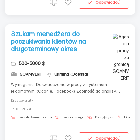
Odpowiadać
Szukam menedżera do
poszukiwania klientów na
długoterminowy okres
500-5000 $
SCAMVERIF
Ukraina (Odessa)
Wymagania: Doświadczenie w pracy z systemami
reklamowymi (Google, Facebook) Zdolność do analizy
danych i optymalizacji kampanii Znajomość zasad arbitrażu
Kryptowaluty
ruchu Szybkie dostosowanie do zmian Umiejętności pracy
16-09-2024
z sieciami partnerskimi Umiejętność pracy z analityką
Gdzie pracować? Całkowicie zdalna p...
Bez doświadczenia
Bez noclegu
Bez języka
Dla męż
Odpowiadać