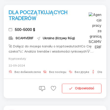
DLA POCZĄTKUJĄCYCH
TRADERÓW
500-5000 $
SCAMVERIF
Ukraina (Krzywy Róg)
🚀 Dołącz do mojego kanału o kryptowalutach!Co Cię
czeka?📈 Analiza trendów i wiadomości rynkowych💡
Przydatne porady dotyczące futures💥 Maraton podbijania
Kryptowaluty
depozytu z prawdziwymi przykładami transakcji! Zaczynaj
22-09-2024
zarabiać z minimalnym ryzykiem!
Bez doświadczenia
Bez noclegu
Bez języka
Dla męż
Odpowiadać