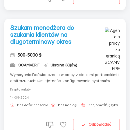
Szukam menedżera do
szukania klientów na
długoterminowy okres
500-5000 $
SCAMVERIF
Ukraina (Kijów)
Wymagania:Doświadczenie w pracy z sieciami partnerskimi i
arbitrażu ruchuUmiejętności konfigurowania systemów
reklamowychUmiejętność oceny i zwiększenia rentowności
Kryptowaluty
kampaniiDoświadczenie w pracy z różnymi typami
14-09-2024
ruchuSzybka adaptacja do zmian
algorytmówZorganizowanie i odpowiedzialnośćZnajomość
Bez doświadczenia
Bez noclegu
Znajomość języka
P
syst...
Odpowiadać