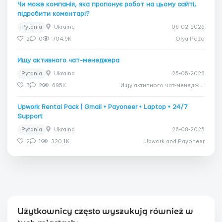
Чи може компанія, яка пропонує робот на цьому сайті,
підробити коментарі?
Pytania
Ukraina
06-02-2026
2
0
704.9K
Olya Pozo
Ищу активного чат-менеджера
Pytania
Ukraina
25-05-2026
3
2
695K
Ищу активного чат-менеджера
Upwork Rental Pack | Gmail • Payoneer • Laptop • 24/7
Support
Pytania
Ukraina
26-08-2025
2
1
320.1K
Upwork and Payoneer
Użytkownicy często wyszukują również w