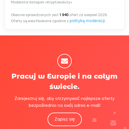
Moderator kategorii «Kryptowaluty»
Obecnie sprawdzanych jest
1 940
ofert za sierpień 2026.
polityką moderacji
Oferty są weryfikowane zgodnie z
.
Pracuj w Europie i na całym
świecie.
Zarejestruj się, aby otrzymywać najlepsze oferty
bezpośrednio na swój adres e-mail!
Zapisz się