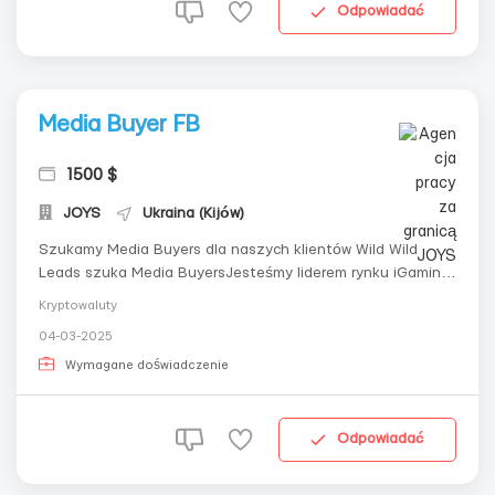
Odpowiadać
Media Buyer FB
1500 $
JOYS
Ukraina (Kijów)
Szukamy Media Buyers dla naszych klientów Wild Wild
Leads szuka Media BuyersJesteśmy liderem rynku iGaming
i szukamy doświadczonych Media Buyers do naszego
Kryptowaluty
zespołu. Jeśli chcesz pracować w innowacyjnym
04-03-2025
środowisku, otrzymywać godziwe wynagrodzenie i mieć
realne szanse na rozwój kariery, ta oferta jes...
Wymagane doświadczenie
Odpowiadać