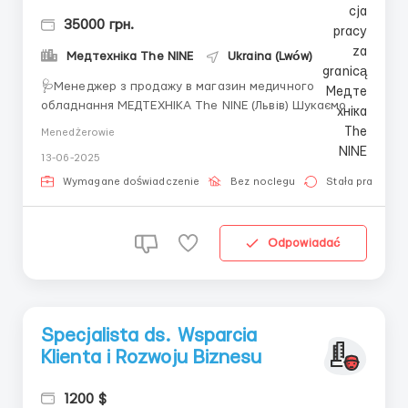
35000 грн.
Медтехніка The NINE
Ukraina (Lwów)
🩺Менеджер з продажу в магазин медичного
обладнання МЕДТЕХНІКА The NINE (Львів) Шукаємо
активну, відповідальну людину до нашої команди
Menedżerowie
у новий магазин «The NINE»— спеціалізованої мережі
13-06-2025
з продажу медичного, масажного
та косметологічного обл...
Wymagane doświadczenie
Bez noclegu
Stała praca
Odpowiadać
Specjalista ds. Wsparcia
Klienta i Rozwoju Biznesu
1200 $