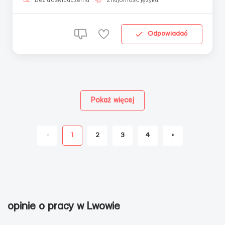
społecznościowych firmy. Wygodny harmonogram,
Bez doświadczenia
Znajomość języka
godne wynagrodze...
Odpowiadać
Pokaż więcej
<
1
2
3
4
>
opinie o pracy w Lwowie