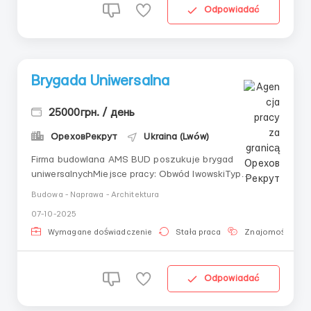
Odpowiadać
Brygada Uniwersalna
25000грн. / день
ОреховРекрут
Ukraina (Lwów)
Firma budowlana AMS BUD poszukuje brygad
uniwersalnychMiejsce pracy: Obwód lwowskiTyp
zatrudnienia: Pełne zatrudnienieWynagrodzenie:
Budowa - Naprawa - Architektura
Akordowe, ustalane indywidualnieOpis
07-10-2025
stanowiska:Firma budowlana AMS BUD zaprasza do
współpracy brygady uniwersalne do wykonywania prac
Wymagane doświadczenie
Stała praca
Znajomość języ
remontowo-budowlanych w obiektac...
Odpowiadać