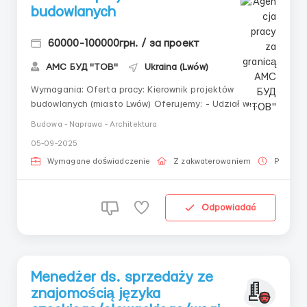
budowlanych
60000-100000грн. / за проект
АМС БУД "ТОВ"
Ukraina (Lwów)
Wymagania: Oferta pracy: Kierownik projektów
budowlanych (miasto Lwów) Oferujemy: - Udział w
obszernych i interesujących projektach. - Jasny
Budowa - Naprawa - Architektura
system zarządzania i wsparcie kierownictwa. -
05-09-2025
Konkurencyjne wynagrodzenie od 60 000 do 100 000
UAH. - Pracę w zespole profesjonalistów
Wymagane doświadczenie
Z zakwaterowaniem
Praca p
ukierunkowanych na osi...
Odpowiadać
Menedżer ds. sprzedaży ze
znajomością języka