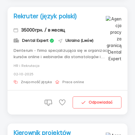
Rekruter (język polski)
35000грн. / в месяц
Dental Expert
Ukraina (Lwów)
Denterum - firma specjalizująca się w organizacji
kursów online i webinarów dla stomatologów i
techników dentystycznych na rynku polskim.Nasze
HR i Rekrutacja
kursy pomagają lekarzom doskonalić swoje
02-10-2025
umiejętności i być na bieżąco z najnowszymi
praktykami w stomatologii. Naszą misją jest wspieranie
Znajomość języka
Praca online
rozwoju medycyny ...
Odpowiadać
Kierownik projektów