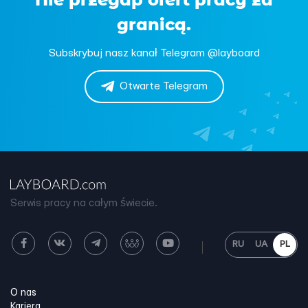
granicą.
Subskrybuj nasz kanał Telegram @layboard
Otwarte Telegram
Serwis pracy na całym świecie.
RU
UA
PL
O nas
Kariera