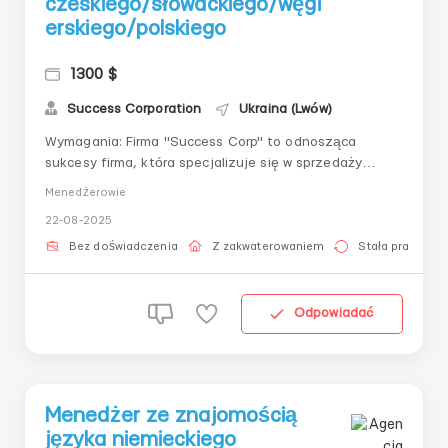
czeskiego/słowackiego/węgi
erskiego/polskiego
1300 $
Success Corporation
Ukraina (Lwów)
Wymagania: Firma "Success Corp" to odnosząca
sukcesy firma, która specjalizuje się w sprzedaży
produktów w sektorze biznesu i technologii. W związku
Menedżerowie
z rozszerzeniem, poszukujemy menedżera ds.
22-08-2025
sprzedaży ze znajomością języka węgierskiego,
czeskiego lub słowackiego do pracy w mieście
Bez doświadczenia
Z zakwaterowaniem
Stała praca
Użhorod/Lwów/Ki...
Odpowiadać
Menedżer ze znajomością
języka niemieckiego