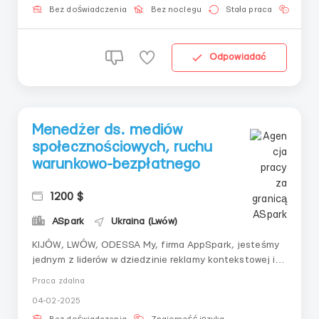
kariery — możliwoś...
Bez doświadczenia
Bez noclegu
Stała praca
Znaj
Odpowiadać
Menedżer ds. mediów
społecznościowych, ruchu
warunkowo-bezpłatnego
1200 $
ASpark
Ukraina (Lwów)
KIJÓW, LWÓW, ODESSA My, firma AppSpark, jesteśmy
jednym z liderów w dziedzinie reklamy kontekstowej i
sprzedaży kandydatów do współpracy. Szukamy
Praca zdalna
copywriterów z minimalną znajomością języka
04-02-2025
angielskiego, do odpowiedzi klientom w mediach