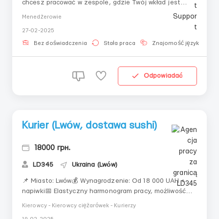
chcesz pracować w zespole, gdzie Twój wkład jest
naprawdę doceniany? 🤩 Szukamy energicznego i
Menedżerowie
ambitnego menedżera ds. sprzedaży, który pomoże
27-02-2025
nam przyciągać nowych klientów i rozwijać biznes!
👩🏽‍💻 Obowiązki:🔹 Aktywne poszukiwanie i
Bez doświadczenia
Stała praca
Znajomość języka
pozyskiwanie nowy...
Odpowiadać
Kurier (Lwów, dostawa sushi)
18000 грн.
LD345
Ukraina (Lwów)
📌 Miasto: Lwów💰 Wynagrodzenie: Od 18 000 UAH +
napiwki📅 Elastyczny harmonogram pracy, możliwość
pracy w weekendyObowiązki:🔹 Dostarczanie zamówień
Kierowcy - Kierowcy ciężarówek - Kurierzy
klientom w mieście🔹 Kontrola jakości i zgodności