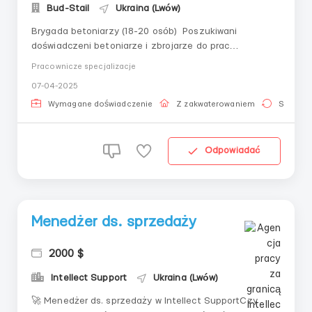
Bud-Stail
Ukraina (Lwów)
Brygada betoniarzy (18-20 osób) Poszukiwani
doświadczeni betoniarze i zbrojarze do prac
budowlanych. Wykonywanie prac betonowych i
Pracownicze specjalizacje
zbrojeniowych. Ciekawe warunki, stabilna praca.
07-04-2025
Zakwaterowanie w kontenerach po 5 osób na terenie
obiektu. Praca na Ukrainie, miasto Lwów.P.S. Znajomość
Wymagane doświadczenie
Z zakwaterowaniem
Stała pr
języka uk...
Odpowiadać
Menedżer ds. sprzedaży
2000 $
Intellect Support
Ukraina (Lwów)
🚀 Menedżer ds. sprzedaży w Intellect SupportCzy