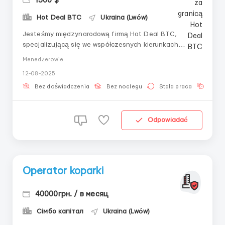
1500 $
Hot Deal BTC
Ukraina (Lwów)
Jesteśmy międzynarodową firmą Hot Deal BTC,
specjalizującą się we współczesnych kierunkach
aktualnych na poziomie europejskim.Nasza działalność
Menedżerowie
obejmuje świadczenie usług informacyjno-
12-08-2025
konsultacyjnych w zakresie analityki biznesowej i
wspierania prowadzenia portfeli biznesowych.Jesteśmy
Bez doświadczenia
Bez noclegu
Stała praca
Znaj
otwarci na ro...
Odpowiadać
Operator koparki
40000грн. / в месяц
Сімбо капітал
Ukraina (Lwów)