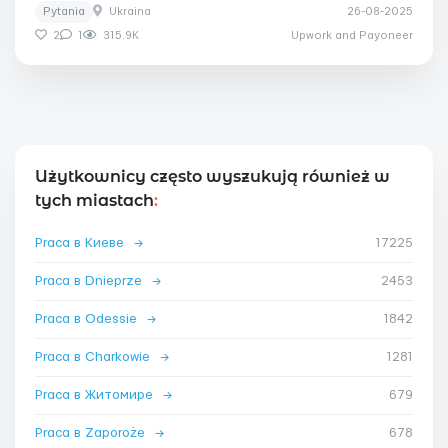
Pytania
Ukraina
26-08-2025
2
1
315.9K
Upwork and Payoneer
Użytkownicy często wyszukują również w
tych miastach
:
Praca в Киеве
→
17225
Praca в Dnieprze
→
2453
Praca в Odessie
→
1842
Praca в Charkowie
→
1281
Praca в Житомире
→
679
Praca в Zaporoże
→
678