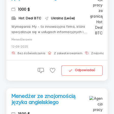
1000 $
Hot Deal BTC
Ukraina (Lwów)
Wymagania: My - to innowacyjna firma, która
specjalizuje się w usługach informacyjnych i
doradczych dla klientów w niszy analizy biznesowej i
Menedżerowie
pomocy w prowadzeniu portfela biznesowego. Nasz
12-08-2025
zespół pracuje nad tworzeniem unikalnych rozwiązań,
które pomagają partnerom optymalizować ich pracę.
Bez doświadczenia
Z zakwaterowaniem
Znajomość jęz
W...
Odpowiadać
Menedżer ze znajomością
języka angielskiego