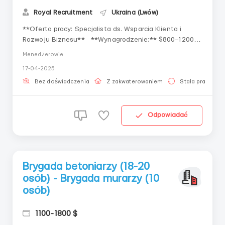
Royal Recruitment
Ukraina (Lwów)
**Oferta pracy: Specjalista ds. Wsparcia Klienta i
Rozwoju Biznesu** **Wynagrodzenie:** $800–1200
(podstawa) + premie (mogą być wielokrotnie wyższe niż
Menedżerowie
stawka). **Grafik:** Pon–Pt, 10:00–19:00 (godzina
17-04-2025
obiadowa + 3 przerwy po 15 min). **Co będziesz
robić:** ✅ Opieka nad k...
Bez doświadczenia
Z zakwaterowaniem
Stała praca
Odpowiadać
Brygada betoniarzy (18-20
osób) - Brygada murarzy (10
osób)
1100-1800 $