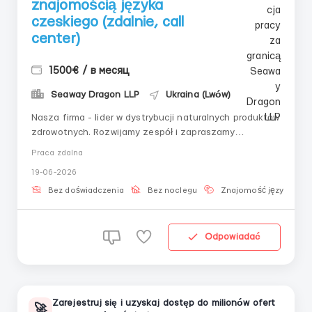
znajomością języka
czeskiego (zdalnie, call
center)
1500€ / в месяц
Seaway Dragon LLP
Ukraina (Lwów)
Nasza firma - lider w dystrybucji naturalnych produktów
zdrowotnych. Rozwijamy zespół i zapraszamy
specjalistów ze znajomością języków europejskich do
Praca zdalna
pracy zdalnej. 🔹 Stabilność: Tygodniowe wypłaty w
19-06-2026
euro bez opóźnień. 🔹 Komfort: Praca tylko z
«gorącymi» klient...
Bez doświadczenia
Bez noclegu
Znajomość języka
Odpowiadać
Zarejestruj się i uzyskaj dostęp do milionów ofert
🚀