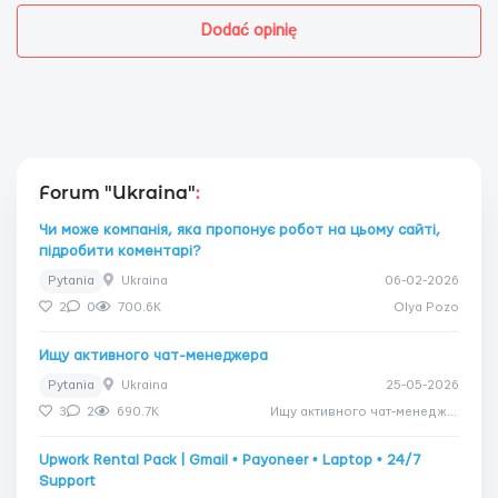
Dodać opinię
Forum "Ukraina"
:
Чи може компанія, яка пропонує робот на цьому сайті,
підробити коментарі?
Pytania
Ukraina
06-02-2026
2
0
700.6K
Olya Pozo
Ищу активного чат-менеджера
Pytania
Ukraina
25-05-2026
3
2
690.7K
Ищу активного чат-менеджера
Upwork Rental Pack | Gmail • Payoneer • Laptop • 24/7
Support