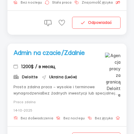
szybkości i prezentacji- Utrzymanie czystości w
Bez noclegu
Stała praca
Znajomość języka
Bezpła
miejscu...
Odpowiadać
Admin na czacie/Zdalnie
1200$ / в месяц
Deloitte
Ukraina (Lwów)
Prosta zdalna praca – wysokie i terminowe
wynagrodzeniaBez żadnych inwestycji lub specjalnej
wiedzy. Wszystko, czego potrzebujesz – to Twój czas i
Praca zdalna
odpowiedzialność. W obejmuje:Krok po kroku program
14-10-2025
szkoleniowy;Wsparcie online od mentora;Co będziesz
robić:Prowadzić korespondencję z klientami;Utr...
Bez doświadczenia
Bez noclegu
Bez języka
Praca 