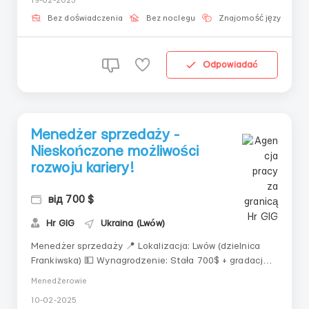
19-02-2025
zamówienia🔹 Praca z gotówką oraz
terminalemWymagania:✔️ Odpowiedzialność,
Bez doświadczenia
Bez noclegu
Znajomość języka
punktualność✔️ Własny rower, sk...
Odpowiadać
Menedżer sprzedaży -
Nieskończone możliwości
rozwoju kariery!
від 700 $
Hr GIG
Ukraina (Lwów)
Menedżer sprzedaży 📍 Lokalizacja: Lwów (dzielnica
Frankiwska) 💵 Wynagrodzenie: Stała 700$ + gradacja
stawki + premie 💵 ⏰ Grafik: Poniedziałek-piątek,11:00-
Menedżerowie
20:00. 🔥 Dlaczego to świetne? Wysokie dochody —
10-02-2025
sam(a) masz wpływ na swoje zarobki Możliwość rozwoju