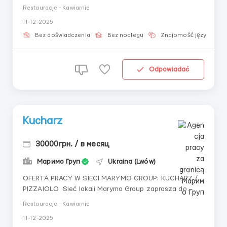
stanowisko pizzaiolo Obowiązki:- Przygotowanie pizzy-
Restauracje - Kawiarnie
Kontrola jakości, szybkości i podania- Utrzymywanie
11-12-2025
czystości w miejscu pracy Wymagania:- Doświadczenie
w pracy będzie atutem, ale nie jest konieczne- Umi...
Bez doświadczenia
Bez noclegu
Znajomość języka
Odpowiadać
Kucharz
30000грн. / в месяц
Маримо Груп
Ukraina (Lwów)
OFERTA PRACY W SIECI MARYMO GROUP: KUCHARZ /
PIZZAIOLO Sieć lokali Marymo Group zaprasza do
zespołu odpowiedzialnych i aktywnych specjalistów na
Restauracje - Kawiarnie
stanowiska kucharza i pizzaiolo Obowiązki:-
11-12-2025
Przygotowywanie potraw/pizzy- Kontrola jakości,