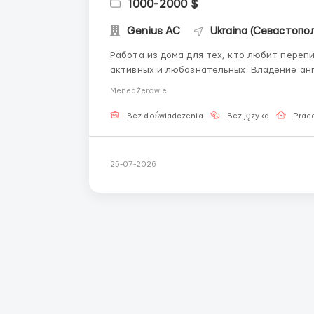
1000-2000 $
Genius AС
Ukraina (Севастопол
Работа из дома для тех, кто любит переп
активных и любознательных. Владение английским 
делать: вести увлекательные диалоги на английском языке через онлайн-платформу; быть в
Menedżerowie
курсе трендов, поддержив...
Bez doświadczenia
Bez języka
Praca
25-07-2026