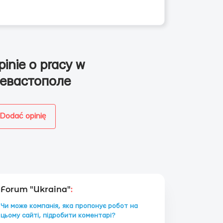
pinie o pracy w
евастополе
Dodać opinię
Forum "Ukraina"
:
Чи може компанія, яка пропонує робот на
цьому сайті, підробити коментарі?