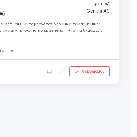
ь)
исываться и интересуется разными темами! Ищем
плюс, но не критично. Что ты будешь
 online
Odpowiadać