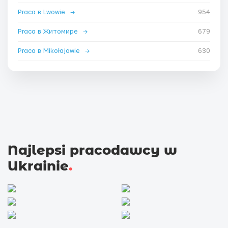
Praca в Lwowie
→
954
Praca в Житомире
→
679
Praca в Mikołajowie
→
630
Najlepsi pracodawcy w
Ukrainie
.