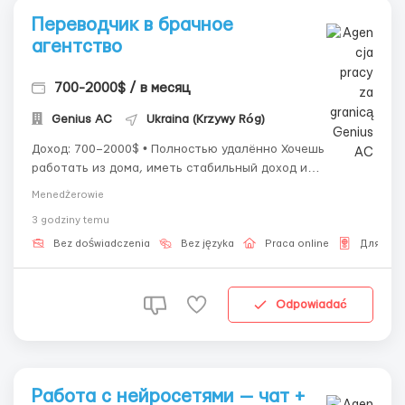
Переводчик в брачное
агентство
700-2000$ / в месяц
Genius AС
Ukraina (Krzywy Róg)
Доход: 700–2000$ • Полностью удалённо Хочешь
работать из дома, иметь стабильный доход и
развиваться в современной онлайн-команде? Тогда эта
Menedżerowie
возможность может подойти именно тебе! 💼 Что мы
3 godziny temu
предлагаем: • Высокий % от результатов + бонусы •
Смены по 8/9 часов (утренняя / дневна...
Bez doświadczenia
Bez języka
Praca online
Для Рус
Odpowiadać
Работа с нейросетями — чат +