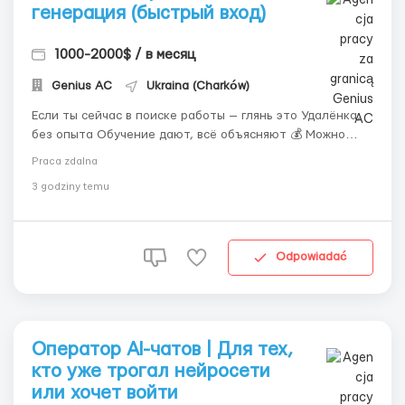
генерация (быстрый вход)
1000-2000$ / в месяц
Genius AС
Ukraina (Charków)
Если ты сейчас в поиске работы — глянь это Удалёнка,
без опыта Обучение дают, всё объясняют 💰 Можно
выйти на 700–2500$ ⏰ Смены по 8–9 часов Работа не
Praca zdalna
сложная: переписка + немного работы в системе
3 godziny temu
Главное — быть на связи и нормально общаться Кому
актуально &md...
Odpowiadać
Оператор AI-чатов | Для тех,
кто уже трогал нейросети
или хочет войти