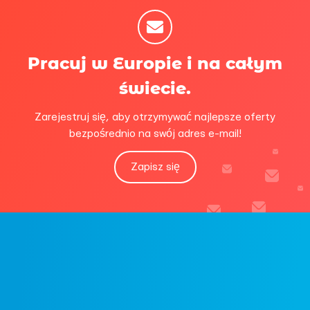
Pracuj w Europie i na całym
świecie.
Zarejestruj się, aby otrzymywać najlepsze oferty
bezpośrednio na swój adres e-mail!
Zapisz się