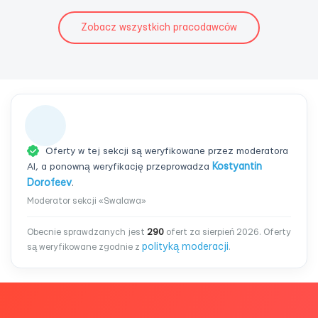
Zobacz wszystkich pracodawców
Oferty w tej sekcji są weryfikowane przez moderatora
AI, a ponowną weryfikację przeprowadza
Kostyantin
Dorofeev
.
Moderator sekcji «Swalawa»
Obecnie sprawdzanych jest
290
ofert za sierpień 2026. Oferty
polityką moderacji
są weryfikowane zgodnie z
.