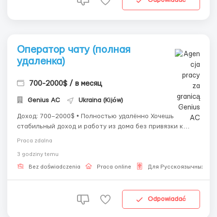
Odpowiadać
Оператор чату (полная
удаленка)
700-2000$ / в месяц
Genius AС
Ukraina (Kijów)
Доход: 700–2000$ • Полностью удалённо Хочешь
стабильный доход и работу из дома без привязки к
офису? Присоединяйся к международной онлайн-
Praca zdalna
команде и начни зарабатывать уже в ближайшее время.
3 godziny temu
💼 Что мы предлагаем: • Высокий % от результатов +
реальные бонусы за активность &bull...
Bez doświadczenia
Praca online
Для Русскоязычных
Odpowiadać