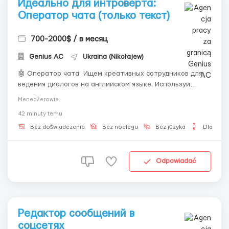
Идеально для интроверта:
Оператор чата (только текст)
700-2000$ / в месяц
Genius AС
Ukraina (Nikołajew)
🤖 Оператор чата Ищем креативных сотрудников для
ведения диалогов на английском языке. Используй
современные инструменты, чтобы зарабатывать
Menedżerowie
больше! Важные условия: Наличие своего ПК/ноутбука
42 minuty temu
обязательно; Стабильный интернет; Желание общаться
и обучаться новому. Профиты:...
Bez doświadczenia
Bez noclegu
Bez języka
Dla męż
Odpowiadać
Редактор сообщений в
соцсетях