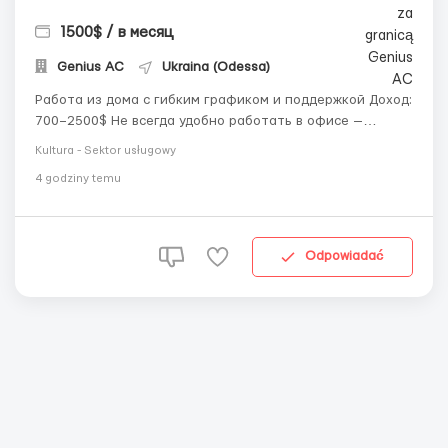
1500$ / в месяц
Genius AС
Ukraina (Odessa)
Работа из дома с гибким графиком и поддержкой Доход:
700–2500$ Не всегда удобно работать в офисе —
особенно когда хочется больше свободы. Здесь ты сам(-
Kultura - Sektor usługowy
а) выбираешь, как строить свой рабочий день. 💼 Что
4 godziny temu
предлагаем: • Гибкие смены (8 или 9 часов) • Доход с
бонусами за р...
Odpowiadać