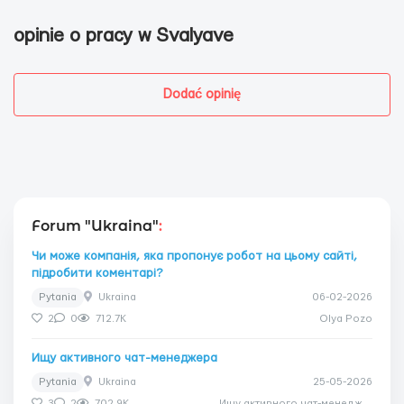
opinie o pracy w Svalyave
Dodać opinię
Forum "Ukraina"
:
Чи може компанія, яка пропонує робот на цьому сайті,
підробити коментарі?
Pytania
Ukraina
06-02-2026
2
0
712.7K
Olya Pozo
Ищу активного чат-менеджера
Pytania
Ukraina
25-05-2026
3
2
702.9K
Ищу активного чат-менеджера