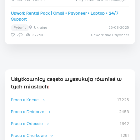
Upwork Rental Pack | Gmail • Payoneer • Laptop • 24/7
Support
Pytania
Ukraina
26-08-2025
2
1
327.9K
Upwork and Payoneer
Użytkownicy często wyszukują również w
tych miastach
:
Praca в Киеве
→
17225
Praca в Dnieprze
→
2453
Praca в Odessie
→
1842
Praca в Charkowie
→
1281