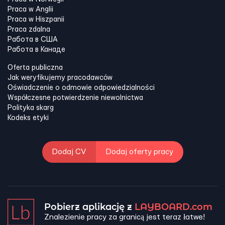
Praca w Anglii
Praca w Hiszpanii
Praca zdalna
Работа в США
Работа в Канадe
Oferta publiczna
Jak weryfikujemy pracodawców
Oświadczenie o odmowie odpowiedzialności
Współczesne potwierdzenie niewolnictwa
Polityka skarg
Kodeks etyki
Dodaj CV
Dodaj oferty pracy
Pobierz aplikację z
LAYBOARD.com
Znalezienie pracy za granicą jest teraz łatwe!