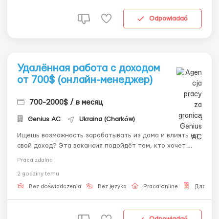
Odpowiadać
Удалённая работа с доходом
от 700$ (онлайн-менеджер)
700-2000$ / в месяц
Genius AС
Ukraina (Charków)
Ищешь возможность зарабатывать из дома и влиять на
свой доход? Эта вакансия подойдёт тем, кто хочет
работать онлайн и расти в команде. 💼 Мы предлагаем:
Praca zdalna
• Доход 700–2000$ + бонусы за результат • Гибкий
2 godziny temu
график (смены 8–9 часов) • Возможность выбрать
удобное время рабо...
Bez doświadczenia
Bez języka
Praca online
Для Рус