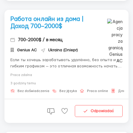
Работа онлайн из дома |
Доход 700–2000$
700-2000$ / в месяц
Genius AС
Ukraina (Dniepr)
Если ты хочешь зарабатывать удалённо, без опыта и с
гибким графиком — это отличная возможность начать
уже сейчас. 💼 Что ты получишь: • Стабильный доход +
Praca zdalna
бонусная система • Выбор смены (утро / день / ночь) •
3 godziny temu
Полностью удалённый формат • Пошаговое обучение и
поддержка...
Bez doświadczenia
Bez języka
Praca online
Для Рус
Odpowiadać