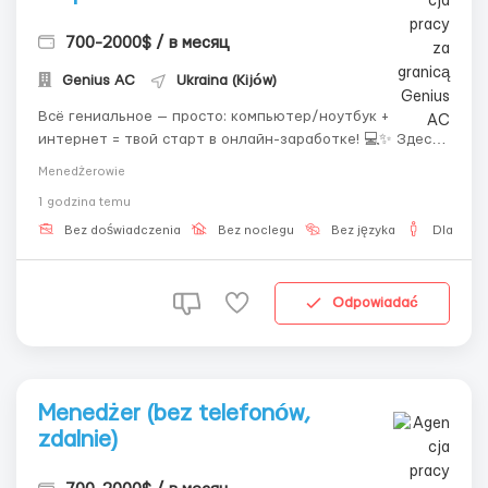
700-2000$ / в месяц
Genius AС
Ukraina (Kijów)
Всё гениальное — просто: компьютер/ноутбук +
интернет = твой старт в онлайн-заработке! 💻✨ Здесь
всё максимально просто: понятные задачи, чёткая
Menedżerowie
структура работы и возможность быстро включиться в
1 godzina temu
процесс даже без опыта. Мы предоставляем всё для
комфортного старта и поддерживаем на всех эт...
Bez doświadczenia
Bez noclegu
Bez języka
Dla męż
Odpowiadać
Menedżer (bez telefonów,
zdalnie)