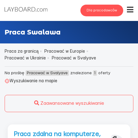
Dla pracodawców
Praca Swalawa
Praca za granicą
Pracować w Europie
Pracować w Ukrainie
Pracować w Svalyave
Na prośbę
Pracować w Svalyave
znalezione
1
oferty
Wyszukiwanie na mapie
Zaawansowane wyszukiwanie
Praca zdalna na komputerze,