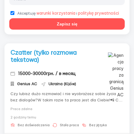
warunki korzystania
politykę prywatności
Akceptuję
i
Zapisz się
Czatter (tylko rozmowa
tekstowa)
15000-30000грн. / в месяц
Genius AС
Ukraina (Kijów)
Czy lubisz dużo rozmawiać i nie wyobrażasz sobie życia
bez dialogów?W takim razie ta praca jest dla Ciebie!📲 Co
robić:– Prowadzić rozmowy czatowe z zagranicznymi
Praca zdalna
użytkownikami w języku angielskim– Być trochę
2 godziny temu
przyjacielem, trochę aktorem w pisaniu– Sprawiać, aby
rozmowa była żywa i ...
Bez doświadczenia
Stała praca
Bez języka