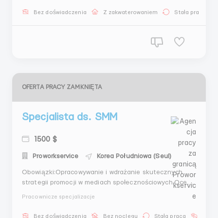
границей – Impellam Group plc Наши гарантии: Более
Bez doświadczenia
Z zakwaterowaniem
Stała praca
15 лет опыта на международном рынке
трудоустройства Официа...
OFERTA PRACY ZAMKNIĘTA
Specjalista ds. SMM
1500 $
Proworkservice
Korea Południowa (Seul)
Obowiązki:Opracowywanie i wdrażanie skutecznych
strategii promocji w mediach społecznościowych.Ocena
grupy docelowej i analiza środowiska
Pracownicze specjalizacje
konkurencyjnego.Aktywne prowadzenie i regularna
aktualizacja kont firmowych.Wymagania:Komunikacja z
Bez doświadczenia
Bez noclegu
Stała praca
Bez j