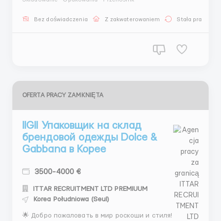
Проверенное агентство по трудоустройству за
границей ITAAR Recruitment Agency Ltd: Company
Bez doświadczenia
Z zakwaterowaniem
Stała praca
Number 12549618 Наши гарантии: - Более 4 лет
опыта на рынке трудоустро...
OFERTA PRACY ZAMKNIĘTA
llGll Упаковщик на склад
брендовой одежды Dolce &
Gabbana в Корее
3500-4000 €
ITTAR RECRUITMENT LTD PREMIUUM
Korea Południowa (Seul)
🌟 Добро пожаловать в мир роскоши и стиля!