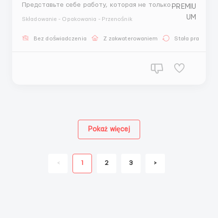
Представьте себе работу, которая не только
позволяет вам зарабатывать, но и окунуться в
Składowanie - Opakowania - Przenośnik
атмосферу высокой моды, работая с самыми
эксклюзивными коллекциями Dolce & Gabbana! Мы
Bez doświadczenia
Z zakwaterowaniem
Stała praca
ищем энергичных и ответственных людей, готовых
присоединиться к нашему дружелю...
Pokaż więcej
<
1
2
3
>