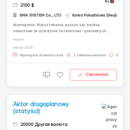
2100 $
SMA SYSTEM Co., LTD
Korea Południowa (Seul)
Wymagania: Wykształcenie wyższe lub średnie
zawodowe (w dziedzinie hotelarstwa i pokrewnych
kierunków będzie atutem) 🗣 Znajomość języka
Hotele
angielskiego na poziomie IELTS 5.5 (certyfikat nie jest
06-06-2025
wymagany) 🧑‍💼 Prezentacyjny wygląd 🧾 Minimum 1 rok
doświadczenia zawodowego z wyższym wykształcen...
Wymagane doświadczenie
Z zakwaterowaniem
Stała pr
Odpowiadać
Aktor drugoplanowy
(statyści)
20000 Другая валюта