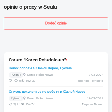
opinie o pracy w Seulu
Dodać opinię
Forum "Korea Południowa"
:
Поиск работы в Южной Корее, Пусане
Pytania
Korea Południowa
12-03-2024
7
5
162.9K
Лариса Якуленко
Список документов на работу в Южной Корее
Pytania
Korea Południowa
12-03-2024
2
1
154.7K
Марина Ляшко