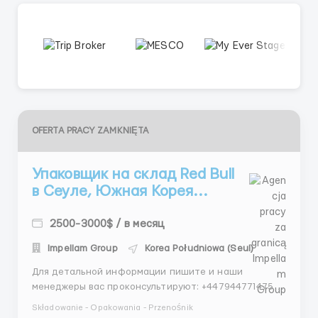
OFERTA PRACY ZAMKNIĘTA
Упаковщик на склад Red Bull
в Сеуле, Южная Корея...
2500-3000$ / в месяц
Impellam Group
Korea Południowa (Seul)
Для детальной информации пишите и наши
менеджеры вас проконсультируют: +447944771475-
Telegram +447944771475- Whatsapp Business
Składowanie - Opakowania - Przenośnik
Проверенное агентство по трудоустройству за