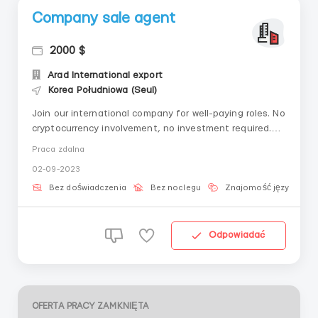
Company sale agent
2000 $
Arad International export
Korea Południowa (Seul)
Join our international company for well-paying roles. No
cryptocurrency involvement, no investment required.
We provide free training. Work from any city in Kenya
Praca zdalna
The job is related to export and import Contact us on
02-09-2023
WhatsApp: +447700308438 for details.
Bez doświadczenia
Bez noclegu
Znajomość języka
Odpowiadać
OFERTA PRACY ZAMKNIĘTA