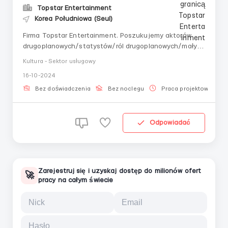
Topstar Entertainment
Korea Południowa (Seul)
Firma Topstar Entertainment. Poszukujemy aktorów
drugoplanowych/statystów/ról drugoplanowych/małych
ról. Filmy, dramaty, reklamy, teledyski muzyczne, OTT.
Kultura - Sektor usługowy
Mogą aplikować nowicjusze, obcokrajowcy: Jeśli wygląd
16-10-2024
europejski - wymagana znajomość angielskiego! Jeśli
wygląd azjatycki - znajomość korea...
Bez doświadczenia
Bez noclegu
Praca projektowa
Odpowiadać
Zarejestruj się i uzyskaj dostęp do milionów ofert
🚀
pracy na całym świecie