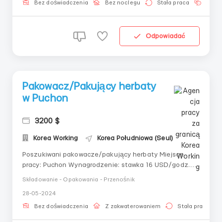
Bez doświadczenia
Bez noclegu
Stała praca
Znaj
Odpowiadać
Pakowacz/Pakujący herbaty
w Puchon
3200 $
Korea Working
Korea Południowa (Seul)
Poszukiwani pakowacze/pakujący herbaty Miejsce
pracy: Puchon Wynagrodzenie: stawka 16 USD/godz.
NETTO (to co otrzymujesz do ręki) Harmonogram
Składowanie - Opakowania - Przenośnik
pracy:od poniedziałku do piątku;-8/10/12 (zgodnie z
28-05-2024
życzeniem) godzinny dzień roboczy;Obowiązki:-
pakowanie gotowej herbaty na taśmie produkcyjnej do
Bez doświadczenia
Z zakwaterowaniem
Stała praca
opakowań;...