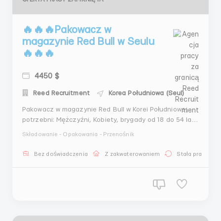
🔥🔥🔥Pakowacz w
magazynie Red Bull w Seulu
🔥🔥🔥
4450 $
Reed Recruitment
Korea Południowa (Seul)
Pakowacz w magazynie Red Bull w Korei Południowej
potrzebni: Mężczyźni, Kobiety, brygady od 18 do 54 lat
‍️Lista wymaganych pracowników: Pakowacz • Sortowacz
Składowanie - Opakowania - Przenośnik
• Ładowacz • Oznakowujący • Technik • Pracownicy
pomocniczy ———————&...
Bez doświadczenia
Z zakwaterowaniem
Stała praca