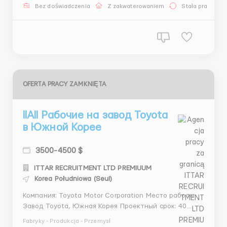
@Zueva_Alexandra ❗️ С гражданами Украины не
Bez doświadczenia
Z zakwaterowaniem
Stała praca
сотрудничаем! Проверенное агентство по
трудоустр...
OFERTA PRACY ZAMKNIĘTA
llAll Рабочие на завод Toyota
в Южной Корее
3500-4500 $
ITTAR RECRUITMENT LTD PREMIUUM
Korea Południowa (Seul)
Компания: Toyota Motor Corporation Место работы:
Завод Toyota, Южная Корея Проектный срок: 40
дней до начала работы Описание вакансии Вы
Fabryky - Produkcja - Przemysł