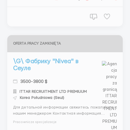
komputeremKreatywność, inicjatywa i chęć wdrażania
nowych pomy...
OFERTA PRACY ZAMKNIĘTA
\G\ Фабрику "Nivea" в
Сеуле
3500-3800 $
ITTAR RECRUITMENT LTD PREMIUUM
Korea Południowa (Seul)
Для детальной информации свяжитесь пожалуйста с
нашим менеджером Контактная информация
Менеджер: Александра Зуева 📱 WhatsApp: +44 7746
Pracownicze specjalizacje
531046 +44 7351 193874 💬 Telegram: +44 7535 843352