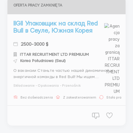
OFERTA PRACY ZAMKNIĘTA
llGll Упаковщик на склад Red
Bull в Сеуле, Южная Корея
2500-3000 $
ITTAR RECRUITMENT LTD PREMIUUM
Korea Południowa (Seul)
О вакансии Станьте частью нашей динамичной и
энергичной команды в Red Bull! Мы ищем
внимательных и трудолюбивых упаковщиков для
Składowanie - Opakowania - Przenośnik
нашего современного склада в Сеуле. Если вы
хотите работать в международной компании,
Bez doświadczenia
Z zakwaterowaniem
Stała praca
известной своим инновационным подходом и
неограниченной энергией, то эта возможност...