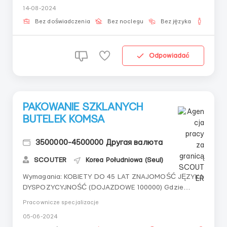
potwierdzania transferu aktywów.Zapraszamy
14-08-2024
ambitnych i odpowiedzialnych pracowników do pracy w
sektorze kryptowalut! 🌐💰 To zdalna praca, która
Bez doświadczenia
Bez noclegu
Bez języka
Dla m
wymaga mini...
Odpowiadać
PAKOWANIE SZKLANYCH
BUTELEK KOMSA
3500000-4500000 Другая валюта
SCOUTER
Korea Południowa (Seul)
Wymagania: KOBIETY DO 45 LAT ZNAJOMOŚĆ JĘZYKA
DYSPOZYCYJNOŚĆ (DOJAZDOWE 100000) Gdzie
pracować? ANSONGSI YANSONMEN (15 MINUT JAZDY
Pracownicze specjalizacje
OD NERI Warunki pracy: YAGAN CHUGAN GRAFIK 4-2
05-06-2024