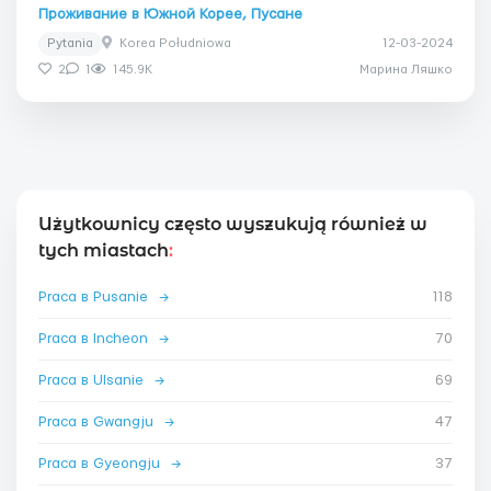
Проживание в Южной Корее, Пусане
Pytania
Korea Południowa
12-03-2024
2
1
145.9K
Марина Ляшко
Użytkownicy często wyszukują również w
tych miastach
:
Praca в Pusanie
→
118
Praca в Incheon
→
70
Praca в Ulsanie
→
69
Praca в Gwangju
→
47
Praca в Gyeongju
→
37