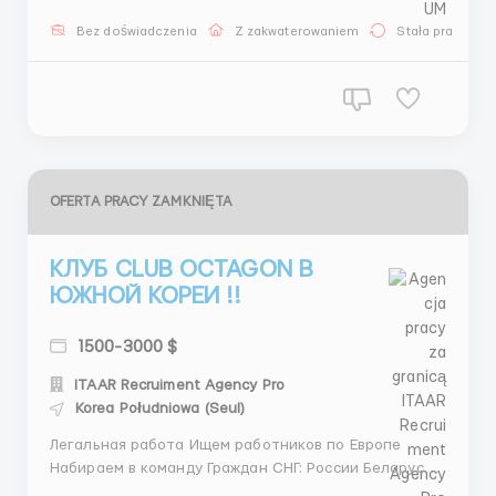
хотите стать частью одной из самых уважаемых и
известных автомобильных компаний в мире? У нас
Bez doświadczenia
Z zakwaterowaniem
Stała praca
есть уникальная возможность для вас! Откройте
двери к своему ...
OFERTA PRACY ZAMKNIĘTA
КЛУБ CLUB OCTAGON В
ЮЖНОЙ КОРЕИ !!
1500-3000 $
ITAAR Recruiment Agency Pro
Korea Południowa (Seul)
Легальная работа Ищем работников по Европе
Набираем в команду Граждан СНГ: России Беларусь
Таджикистана Узбекистана Туркменистана