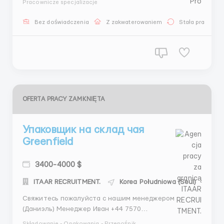
Pracownicze specjalizacje
Казахстана Кыргызстана Азербайджана Топ условия
по жильё и питанию , авиабилеты от работодателя
Bez doświadczenia
Z zakwaterowaniem
Stała praca
Стабильно-высокая заработная плата от 2500 до
5000 тысяч долларов/евро Стр...
OFERTA PRACY ZAMKNIĘTA
Упаковщик на склад чая
Greenfield
3400-4000 $
ITAAR RECRUITMENT.
Korea Południowa (Seul)
Свяжитесь пожалуйста с нашим менеджером
(Даниэль) Менеджер Иван +44 7570
331427(What’sApp) +44 7887 104138 (Telegram)
Składowanie - Opakowania - Przenośnik