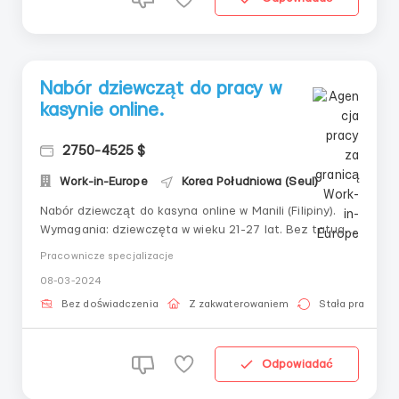
Nabór dziewcząt do pracy w
kasynie online.
2750-4525 $
Work-in-Europe
Korea Południowa (Seul)
Nabór dziewcząt do kasyna online w Manili (Filipiny).
Wymagania: dziewczęta w wieku 21-27 lat. Bez tatuaży
w widocznych miejscach i blizn oraz bez aparatów
Pracownicze specjalizacje
ortodontycznych. Wzrost od 155 cm i wyżej. Dobry
08-03-2024
wzrok. Przyjemny wygląd. Co zapewnia pracodawca:
Kompensacja biletów (w ciągu ...
Bez doświadczenia
Z zakwaterowaniem
Stała praca
Odpowiadać