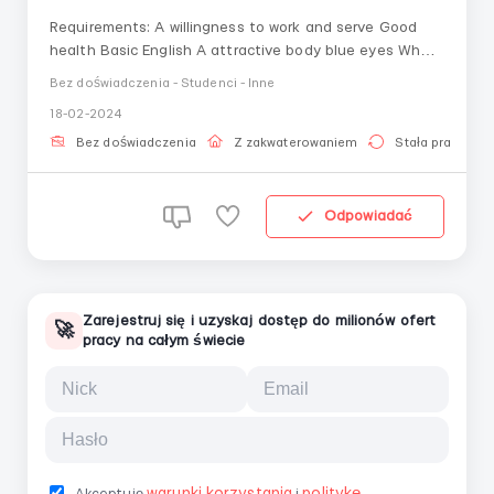
Requirements: A willingness to work and serve Good
health Basic English A attractive body blue eyes Where
to work? Village in Somogy county Working conditions:
Bez doświadczenia - Studenci - Inne
Cleaning Cooking Bed changing Assisting in the
18-02-2024
garden, Serving coffee, ...
Bez doświadczenia
Z zakwaterowaniem
Stała praca
Odpowiadać
Zarejestruj się i uzyskaj dostęp do milionów ofert
🚀
pracy na całym świecie