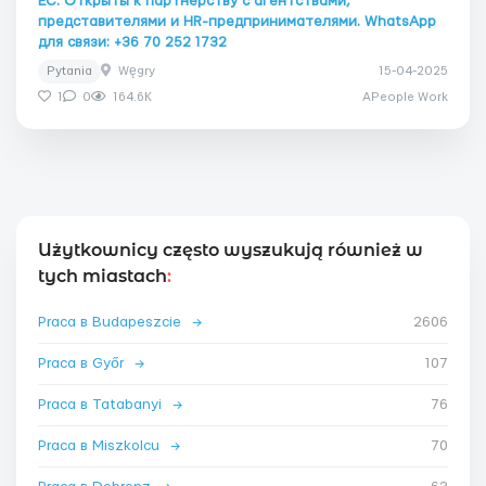
ЕС. Открыты к партнёрству с агентствами,
представителями и HR-предпринимателями. WhatsApp
для связи: +36 70 252 1732
Pytania
Węgry
15-04-2025
1
0
164.6K
APeople Work
Użytkownicy często wyszukują również w
tych miastach
:
Praca в Budapeszcie
→
2606
Praca в Győr
→
107
Praca в Tatabanyi
→
76
Praca в Miszkolcu
→
70