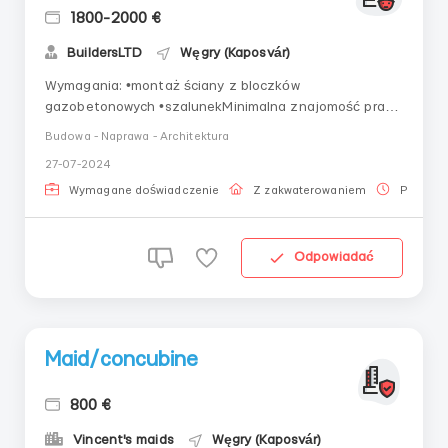
1800-2000 €
BuildersLTD
Węgry (Kaposvár)
Wymagania: •montaż ściany z bloczków
gazobetonowych •szalunekMinimalna znajomość pracy.
Szkolimy w procesie. Po szczegóły kontaktuj się pod
Budowa - Naprawa - Architektura
numerem +380938141290 viber / telegram / whatsapp
27-07-2024
Gdzie pracować?Kapoşvar, WęgryWarunki pracy:Pn - sb,
dziewięciogodzinny dzień pracyBezpłatne zakwate...
Wymagane doświadczenie
Z zakwaterowaniem
Praca p
Odpowiadać
Maid/concubine
800 €
Vincent's maids
Węgry (Kaposvár)