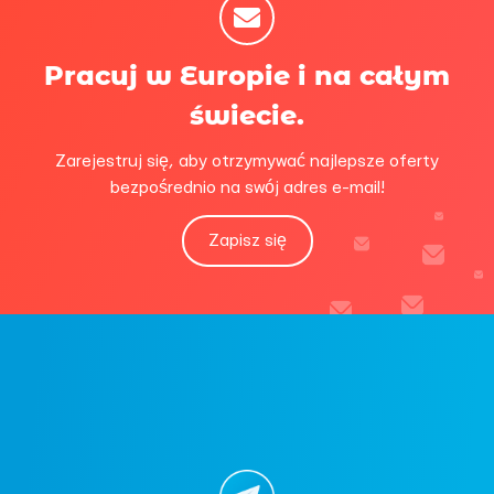
Pracuj w Europie i na całym
świecie.
Zarejestruj się, aby otrzymywać najlepsze oferty
bezpośrednio na swój adres e-mail!
Zapisz się