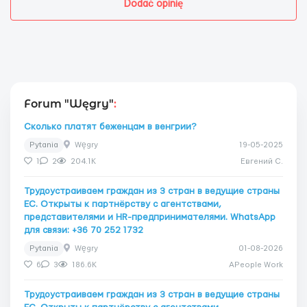
Dodać opinię
Forum "Węgry"
:
Сколько платят беженцам в венгрии?
Pytania
Węgry
19-05-2025
1
2
204.1K
Евгений C.
Трудоустраиваем граждан из 3 стран в ведущие страны
ЕС. Открыты к партнёрству с агентствами,
представителями и HR-предпринимателями. WhatsApp
для связи: +36 70 252 1732
Pytania
Węgry
01-08-2026
6
3
186.6K
APeople Work
Трудоустраиваем граждан из 3 стран в ведущие страны