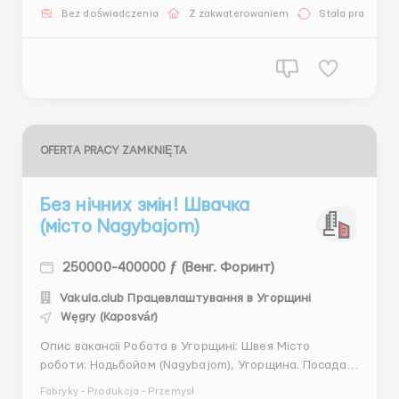
згода на позмінний графік роботи. Опис: оператори
Bez doświadczenia
Z zakwaterowaniem
Stała praca
працюють на кількох процесах, наприклад підго...
OFERTA PRACY ZAMKNIĘTA
Без нічних змін! Швачка
(місто Nagybajom)
250000-400000 ƒ (Венг. Форинт)
Vakula.club Працевлаштування в Угорщині
Węgry (Kaposvár)
Опис вакансії Робота в Угорщині: Швея Місто
роботи: Нодьбойом (Nagybajom), Угорщина. Посада:
швея. Вимоги: досвід роботи з автоматичними
Fabryky - Produkcja - Przemysł