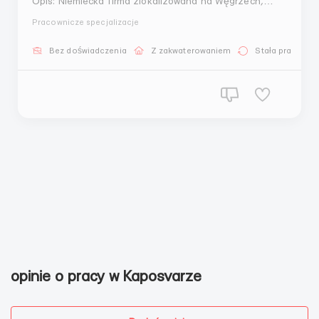
Opis: Niemiecka firma zlokalizowana na Węgrzech,
specjalizująca się w produkcji przetworów mięsnych.
Pracownicze specjalizacje
Głównie produkuje bekon, skwarki i wyroby kiełbasiane
(w tym kiełbaski i parówki). Istnieje kilka procesów
Bez doświadczenia
Z zakwaterowaniem
Stała praca
roboczych, takich jak: przygot...
opinie o pracy w Kaposvarze