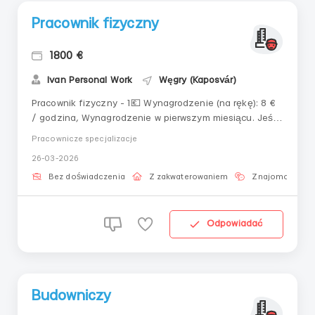
Pracownik fizyczny
1800 €
Ivan Personal Work
Węgry (Kaposvár)
Pracownik fizyczny - 1💶 Wynagrodzenie (na rękę): 8 €
/ godzina, Wynagrodzenie w pierwszym miesiącu. Jeśli
pracownik będzie dobrze i jakościowo wykonywać swoją
Pracownicze specjalizacje
pracę, wynagrodzenie zostanie zwiększone jeszcze na
26-03-2026
okresie próbnym do 10€/godz. 📅 Grafik/okres pracy:
Pon. - Pt. 08.00-17.00....
Bez doświadczenia
Z zakwaterowaniem
Znajomość jęz
Odpowiadać
Budowniczy