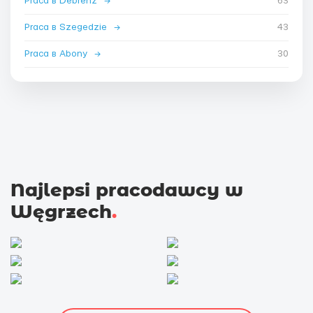
Praca в Debrenz
→
63
Praca в Szegedzie
→
43
Praca в Abony
→
30
Najlepsi pracodawcy w
Węgrzech
.