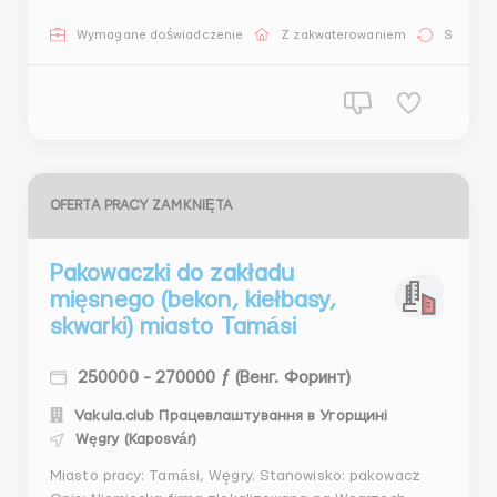
швейними машинками; точність та уважність до
деталей; хороший зір. Професійна кваліфікація
Wymagane doświadczenie
Z zakwaterowaniem
Stała pr
(диплом) є перевагою, але не обов'язковою умовою!
Особли...
OFERTA PRACY ZAMKNIĘTA
Pakowaczki do zakładu
mięsnego (bekon, kiełbasy,
skwarki) miasto Tamási
250000 - 270000 ƒ (Венг. Форинт)
Vakula.club Працевлаштування в Угорщині
Węgry (Kaposvár)
Miasto pracy: Tamási, Węgry. Stanowisko: pakowacz