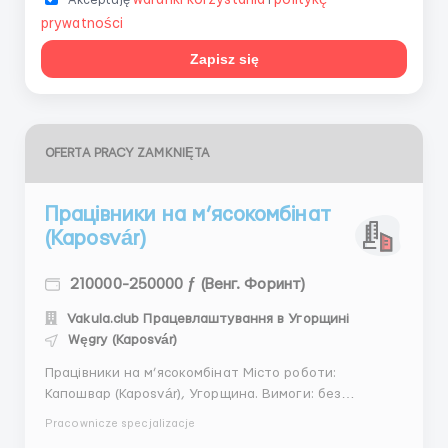
warunki korzystania
politykę
Akceptuję
i
prywatności
Zapisz się
OFERTA PRACY ZAMKNIĘTA
Працівники на м’ясокомбінат
(Kaposvár)
210000-250000 ƒ (Венг. Форинт)
Vakula.club Працевлаштування в Угорщині
Węgry (Kaposvár)
Працівники на м’ясокомбінат Місто роботи:
Капошвар (Kaposvár), Угорщина. Вимоги: без
суттєвих проблем зі здоров’ям (є медогляд та
Pracownicze specjalizacje
флюорографія - все організовує роботодавець);