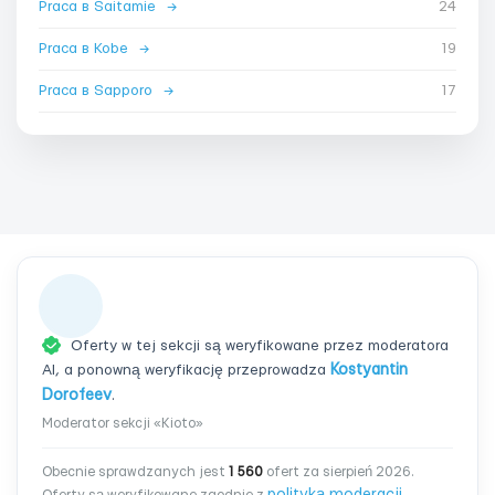
Praca в Saitamie
→
24
Praca в Kobe
→
19
Praca в Sapporo
→
17
Oferty w tej sekcji są weryfikowane przez moderatora
AI, a ponowną weryfikację przeprowadza
Kostyantin
Dorofeev
.
Moderator sekcji «Kioto»
Obecnie sprawdzanych jest
1 560
ofert za sierpień 2026.
polityką moderacji
Oferty są weryfikowane zgodnie z
.