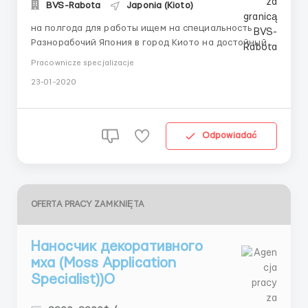
BVS-Rabota
Japonia (Kioto)
на полгода для работы ищем на специальность
Разнорабочий Япония в город Киото на достойный
оклад начиная от 12/час $ выплачивается один раз в
Pracownicze specjalizacje
месяц, нужен рабочий с желанием работать
23-01-2020
сотрудник, без знания японский, с желанием
работать. Более детально об условиях: 5 рабочих
дней и 2 выходных, дается ...
Odpowiadać
OFERTA PRACY ZAMKNIĘTA
Наносчик декоративного
мха (Moss Application
Specialist))О