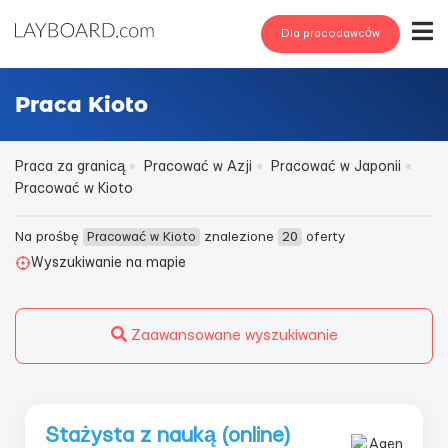
Dla pracodawców
Praca Kioto
Praca za granicą
Pracować w Azji
Pracować w Japonii
Pracować w Kioto
Na prośbę
Pracować w Kioto
znalezione
20
oferty
Wyszukiwanie na mapie
Zaawansowane wyszukiwanie
Stażysta z nauką (online)