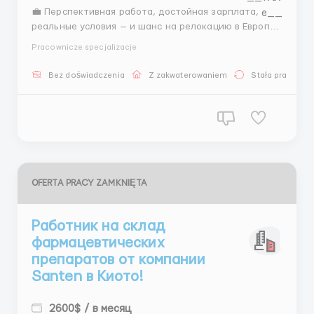
💼 Перспективная работа, достойная зарплата,
реальные условия — и шанс на релокацию в Европу
🌍 Есть сомнения? Нужны конкретные цифры,
Pracownicze specjalizacje
детали по контракту или хочешь понять, стоит ли
игра свеч? Свяжись с Андреем — он всё разложит по
Bez doświadczenia
Z zakwaterowaniem
Stała praca
полочкам. Он: ✔️ Честно расскажет о вакансии ✔️ ...
OFERTA PRACY ZAMKNIĘTA
Работник на склад
фармацевтических
препаратов от компании
Santen в Киото!
2600$ / в месяц