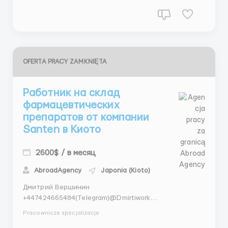
мха на ка...
OFERTA PRACY ZAMKNIĘTA
Работник на склад
фармацевтических
препаратов от компании
Santen в Киото
2600$ / в месяц
AbroadAgency
Japonia (Kioto)
Дмитрий Вершинин
+447424665484(Telegram)@Dmirtiwork
+447404044892(WhatsApp) Требуются работники в
Pracownicze specjalizacje
фармацевтическую компанию Santen на склад: