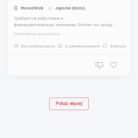
Move2Work
Japonia (Kioto)
Требуются работники в
фармацевтическую компанию Santen на склад:
Локация: Япония Киото Обязаности: Упаковщики.
Pracownicze specjalizacje
Сортировщики. Проверка товара на наличии брака.
Заработная плата: 16.50 $ в час нетто. 2600 $ - 3100
Bez doświadczenia
Z zakwaterowaniem
Stała praca
$ . Часы и Дни: ...
Pokaż więcej