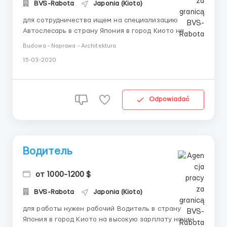
BVS-Rabota
Japonia (Kioto)
для сотрудничества ищем на специализацию
Автослесарь в страну Япония в город Киото на
хорошее жалование от 1000-1200 долларов
Budowa - Naprawa - Architektura
регулярная выплата зароботной платы по договору,
15-03-2020
ищем на специальность порядочный работник, - не
требуется английский, опыт 1 года. Какие условия:
от 8ч/дней - минимум 200 + ...
Odpowiadać
Водитель
от 1000-1200 $
BVS-Rabota
Japonia (Kioto)
для работы нужен рабочий Водитель в страну
Япония в город Киото на высокую зарплату начиная