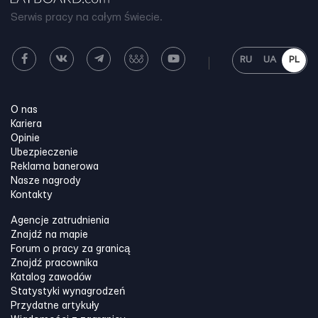
Serwis pracy na całym świecie.
RU
UA
PL
O nas
Kariera
Opinie
Ubezpieczenie
Reklama banerowa
Nasze nagrody
Kontakty
Agencje zatrudnienia
Znajdź na mapie
Forum o pracy za granicą
Znajdź pracownika
Katalog zawodów
Statystyki wynagrodzeń
Przydatne artykuły