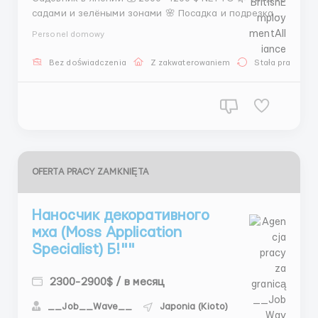
садами и зелёными зонами 🌸 Посадка и подрезка
растений 🛠 Работа с садовым инструментом 📅
Personel domowy
График: 5–6 дней в неделю, 8–10 часов 🏠 Жильё
бесплатно от работодателя 🍱 Бесплатные обеды
Bez doświadczenia
Z zakwaterowaniem
Stała praca
📄 Официальный контракт 👕 Рабочая форма пр...
OFERTA PRACY ZAMKNIĘTA
Наносчик декоративного
мха (Moss Application
Specialist) Б!""
2300-2900$ / в месяц
__Job__Wave__
Japonia (Kioto)