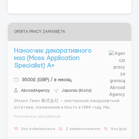
OFERTA PRACY ZAMKNIĘTA
Наносчик декоративного
мха (Moss Application
Specialist) А+
3500£ (GBP) / в месяц
AbroadAgency
Japonia (Kioto)
Shizen Teien 株式会社 — мастерская ландшафтной
эстетики, основанная в Киото в 1984 году. Мы
специализируемся на создании и уходе за
Pracownicze specjalizacje
традиционными японскими садами, в том числе для
храмов, частных резиденций и бутиков. 📋 Ваши
Bez doświadczenia
Z zakwaterowaniem
Bez języka
обязанности: Укладка и укоренение декоративного