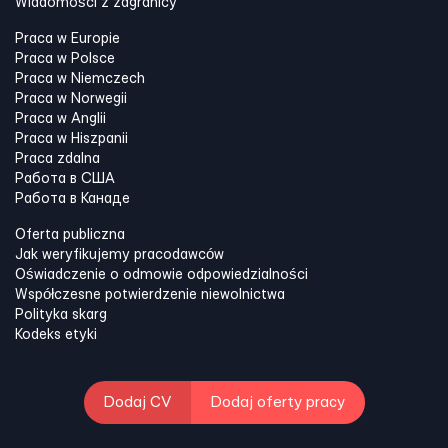
Wiadomości z zagranicy
Praca w Europie
Praca w Polsce
Praca w Niemczech
Praca w Norwegii
Praca w Anglii
Praca w Hiszpanii
Praca zdalna
Работа в США
Работа в Канадe
Oferta publiczna
Jak weryfikujemy pracodawców
Oświadczenie o odmowie odpowiedzialności
Współczesne potwierdzenie niewolnictwa
Polityka skarg
Kodeks etyki
Dodaj CV
Dodaj oferty pracy