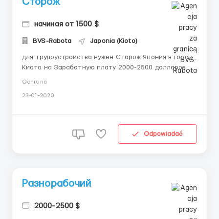
Сторож
начиная от 1500 $
BVS-Rabota
Japonia (Kioto)
для трудоустройства нужен Сторож Япония в город
Киото на Заработную плату 2000-2500 долларов
зарплата выдается регулярно 1/2 раза, сильно
Ochrona
требуется порядочный хороший работник,
23-01-2020
требуется минимальный уровень английский, без
наличия опыта. Подробенее об условиях: 5 рабочих
дней и 2 выходных, проживани...
Odpowiadać
Разнорабочий
2000-2500 $