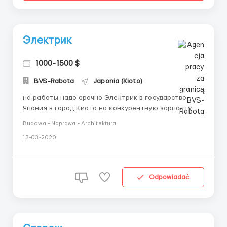
Электрик
1000-1500 $
BVS-Rabota
Japonia (Kioto)
на работы надо срочно Электрик в государство
Япония в город Киото на конкурентную зарпалту от
1000-1200 $ зарплата выдается регулярно 1/2 раза,
Budowa - Naprawa - Architektura
нужен рабочий работящий работник, можно и без
13-03-2020
него японский, опыт от 2 лет. Подробнее об
условиях работы: приблезительно 190-220 часов в
месяц, работодатель...
Odpowiadać