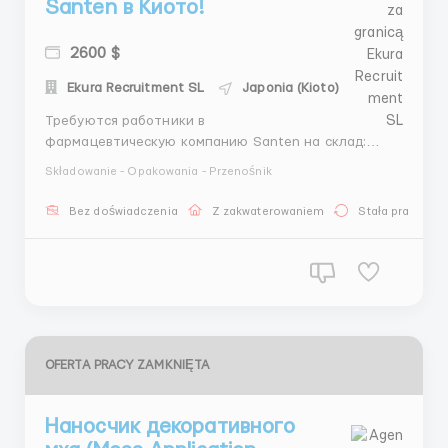
Santen в Киото!
2600 $
Ekura Recruitment SL
Japonia (Kioto)
Требуются работники в
фармацевтическую компанию Santen на склад:
Локация: Япония Киото Обязаности: Упаковщики.
Składowanie - Opakowania - Przenośnik
Сортировщики. Проверка товара на наличии брака.
Заработная плата: 16.50 $ в час нетто. 2600 $ - 3100
Bez doświadczenia
Z zakwaterowaniem
Stała praca
$ . Часы и Дни: ...
OFERTA PRACY ZAMKNIĘTA
Наносчик декоративного