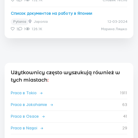
6
1
132.7K
Славик Тесла
Список документов на работу в Японии
Pytania
Japonia
12-03-2024
3
1
126.1K
Марина Ляшко
Użytkownicy często wyszukują również w
tych miastach
:
Praca в Tokio
→
1911
Praca в Jokohamie
→
63
Praca в Osace
→
41
Praca в Nagoi
→
29