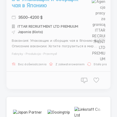
чая в Японию
3500-4200 $
ITTAR RECRUITMENT LTD PREMIUUM
Japonia (Kioto)
Вакансия: Упаковщик и сборщик чая в Японию 🍵🇯🇵
Описание вакансии: Хотите погрузиться в мир
японской культуры и стать частью увлекательного
Fabryky - Produkcja - Przemysł
процесса производства одного из самых известных
чая в мире? Компания Sakura Tea Co. предлагает
Bez doświadczenia
Z zakwaterowaniem
Stała praca
вам уникальную возможность работать
упаковщиком и сборщиком ...