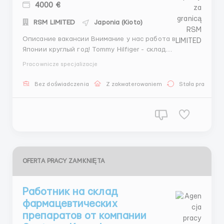
4000 €
RSM LIMITED
Japonia (Kioto)
Описание вакансии Внимание у нас работа в
Японии круглый год! Tommy Hilfiger - склад
брендовой одежды и аксессуаров Работа для
Pracownicze specjalizacje
граждан СНГ( Казахстан) Место работы: Киото.
График: 8 часов в день, 5 дней в неделю. Оплата:
Bez doświadczenia
Z zakwaterowaniem
Stała praca
еврочас чистыми, есть премии в неделю в среднем
1000 ев...
OFERTA PRACY ZAMKNIĘTA
Работник на склад
фармацевтических
препаратов от компании