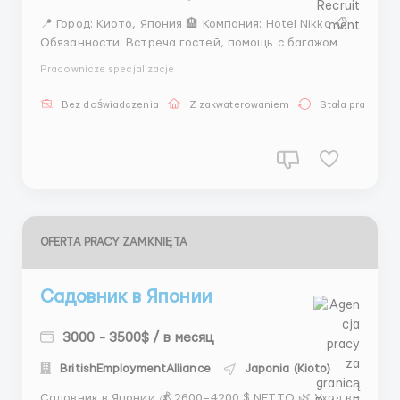
📍 Город: Киото, Япония 🏨 Компания: Hotel Nikko 📋
Обязанности: Встреча гостей, помощь с багажом
Доставка еды и напитков в номера Уборка мини-
Pracownicze specjalizacje
залов и помощь администраторам Простые
поручения на территории отеля 💰 Зарплата: от&n...
Bez doświadczenia
Z zakwaterowaniem
Stała praca
OFERTA PRACY ZAMKNIĘTA
Садовник в Японии
3000 - 3500$ / в месяц
BritishEmploymentAlliance
Japonia (Kioto)
Садовник в Японии 💰 2600–4200 $ NETTO 🌿 Уход за