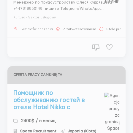
Менеджер по трудоустройству Олеся Кудрявцева
+447818850149 пишите Telegram/WhatsApp
+447733483195 пишите WhatsApp Место работы:
Kultura - Sektor usługowy
Япония, г. Тойота Предприятие: автомобильный
завод Toyota Motor Corporation Заработная плата: •
Bez doświadczenia
Z zakwaterowaniem
Stała praca
2600 – 3200 $ нетто (чистыми) в месяц • пер...
OFERTA PRACY ZAMKNIĘTA
Помощник по
обслуживанию гостей в
отеле Hotel Nikko с
2400$ / в месяц
Space Recruitment
Japonia (Kioto)