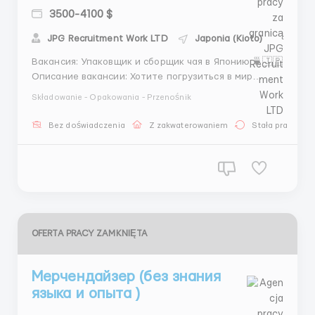
3500-4100 $
JPG Recruitment Work LTD
Japonia (Kioto)
Вакансия: Упаковщик и сборщик чая в Японию 🍵🇯🇵
Описание вакансии: Хотите погрузиться в мир
японской культуры и стать частью увлекательного
Składowanie - Opakowania - Przenośnik
процесса производства одного из самых известных
чая в мире? Компания Sakura Tea Co. предлагает
Bez doświadczenia
Z zakwaterowaniem
Stała praca
вам уникальную возможность работать
упаковщиком и ...
OFERTA PRACY ZAMKNIĘTA
Мерчендайзер (без знания
языка и опыта )