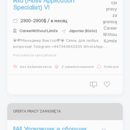
мха (Moss Application
Specialist) V!
2300-2900$ / в месяц
CareerWithoutLimits
Japonia (Kioto)
💎💸Менеджер Виктор💸💎 Связь для любых
вопросов! Telegram-+447349642933 WhatsApp-
+447383168997 Shizen Teien 株式会社 — мастерская
Pracownicze specjalizacje
ландшафтной эстетики, основанная в Киото в 1984
году. Мы специализируемся на создании и уходе за
Bez doświadczenia
Z zakwaterowaniem
Stała praca
традиционными японскими садами, в том числе для
храмов, частных...
OFERTA PRACY ZAMKNIĘTA
llAll Упаковщик и сборщик