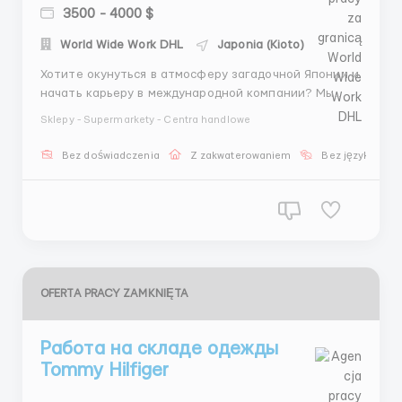
3500 - 4000 $
World Wide Work DHL
Japonia (Kioto)
Хотите окунуться в атмосферу загадочной Японии и
начать карьеру в международной компании? Мы
предлагаем уникальную возможность! Компания
Sklepy - Supermarkety - Centra handlowe
ищет энергичных и ответственных мерчендайзеров
для работы в Киото. Мы предоставляем: *
Bez doświadczenia
Z zakwaterowaniem
Bez języka
Официальное трудоустройство с полным
соблюдением японского законодательст...
OFERTA PRACY ZAMKNIĘTA
Работа на складе одежды
Tommy Hilfiger