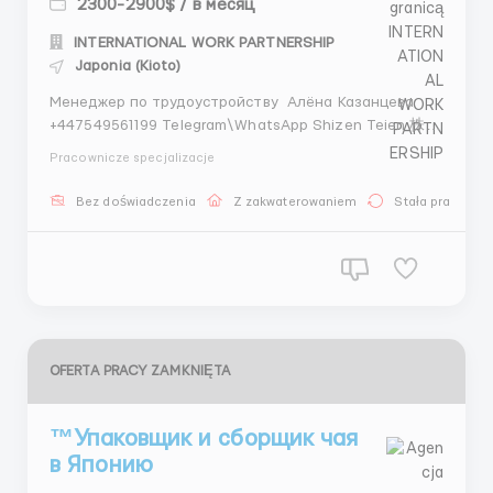
2300-2900$ / в месяц
INTERNATIONAL WORK PARTNERSHIP
Japonia (Kioto)
Менеджер по трудоустройству Алёна Казанцева
+447549561199 Telegram\WhatsApp Shizen Teien 株式
会社 — мастерская ландшафтной эстетики,
Pracownicze specjalizacje
основанная в Киото в 1984 году. Мы
специализируемся на создании и уходе за
Bez doświadczenia
Z zakwaterowaniem
Stała praca
традиционными японскими садами, в том числе для
храмов, частных рези...
OFERTA PRACY ZAMKNIĘTA
™Упаковщик и сборщик чая
в Японию