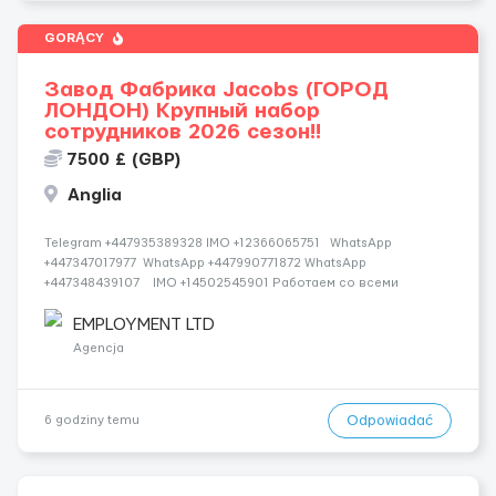
GORĄCY
Завод Фабрика Jacobs (ГОРОД
ЛОНДОН) Крупный набор
сотрудников 2026 сезон!!
7500 £ (GBP)
Anglia
Telegram +447935389328 IMO +12366065751 WhatsApp
+447347017977 WhatsApp +447990771872 WhatsApp
+447348439107 IMO +14502545901 Работаем со всеми
странами СНГ И ВСЕМ МИРОМ ВСЕ СТРАНЫ ВСЕ НАЦИИ
СДЕЛАЙ СКРИНШОТ! Telegram:@Vitali_Novikovs Telegram
EMPLOYMENT LTD
@Vitali...
Agencja
Odpowiadać
6 godziny temu