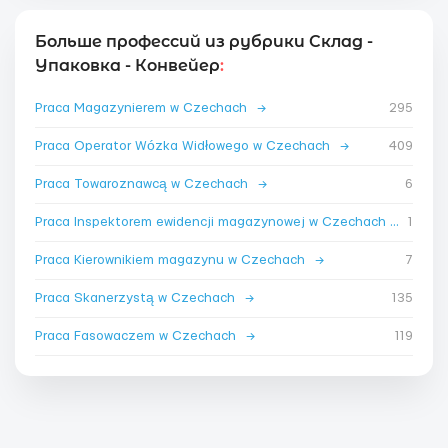
Больше профессий из рубрики Склад -
Упаковка - Конвейер
:
Praca Magazynierem w Czechach
→
295
Praca Operator Wózka Widłowego w Czechach
→
409
Praca Towaroznawcą w Czechach
→
6
Praca Inspektorem ewidencji magazynowej w Czechach
→
1
Praca Kierownikiem magazynu w Czechach
→
7
Praca Skanerzystą w Czechach
→
135
Praca Fasowaczem w Czechach
→
119