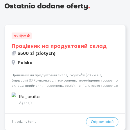
Ostatnio dodane oferty
.
gorący
Працівник на продуктовий склад
6500 zł (złotych)
Polska
Працівник на продуктовий склад | Wyszków (70 км від
Варшави) 📦 Комплектація замовлень, переміщення товару по
складу, приймання повернень, ревізія та підготовка товару до
відправлення. 💰 Оплата: перші 2 тижні — 24 зл/год нетто, далі
— акордна система оплати (можливий заробіто...
Re_cruiter
Agencja
Odpowiadać
3 godziny temu