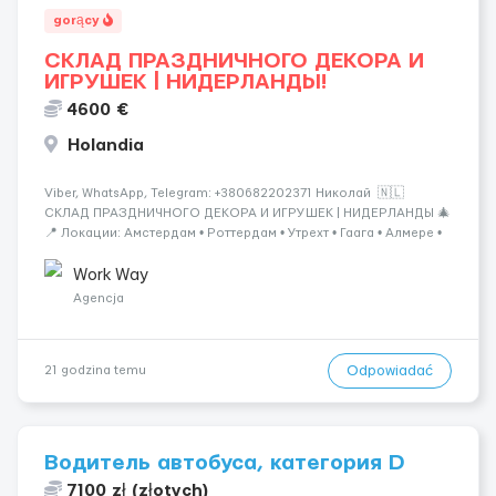
gorący
СКЛАД ПРАЗДНИЧНОГО ДЕКОРА И
ИГРУШЕК | НИДЕРЛАНДЫ!
4600 €
Holandia
Viber, WhatsApp, Telegram: +380682202371 Николай 🇳🇱
СКЛАД ПРАЗДНИЧНОГО ДЕКОРА И ИГРУШЕК | НИДЕРЛАНДЫ 🎄
📍 Локации: Амстердам • Роттердам • Утрехт • Гаага • Алмере •
Тилбург • Эйндховен Крупный логистический комплекс,
занимающийся хранением и отправкой праз...
Work Way
Agencja
Odpowiadać
21 godzina temu
Водитель автобуса, категория D
7100 zł (złotych)