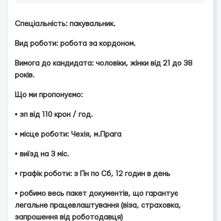
Спеціальність: пакувальник.
Вид роботи: робота за кордоном.
Вимога до кандидата: чоловіки, жінки від 21 до 38
років.
Що ми пропонуємо:
• зп від 110 крон / год.
• місце роботи: Чехія, м.Прага
• виїзд на 3 міс.
• графік роботи: з Пн по Сб, 12 годин в день
• робимо весь пакет документів, що гарантує
легальне працевлаштування (віза, страховка,
запрошення від роботодавця)