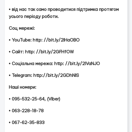
• від нас так само проводитися підтримка протягом
усього періоду роботи.
Соц мережі:
• YouTube: http: //bit.ly/2IHaOBO
• Сайт: http: //bit.ly/2GFHfOW
• Соціальна мережа: http: //bit.ly/2IVaNJO
• Telegram: http://bit.ly/2GDhNIS
Наші номери:
• 095-532-25-64, (Viber)
• 063-228-18-78
• 067-62-35-833