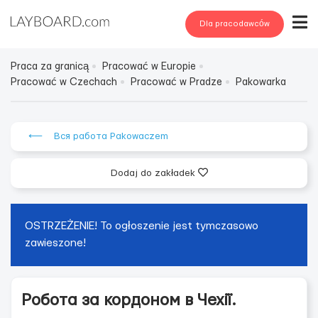
Dla pracodawców
Praca za granicą
Pracować w Europie
Pracować w Czechach
Pracować w Pradze
Pakowarka
⟵ Вся работа Pakowaczem
Dodaj do zakładek
OSTRZEŻENIE! To ogłoszenie jest tymczasowo
zawieszone!
Робота за кордоном в Чехії.