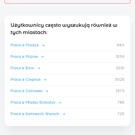
Użytkownicy często wyszukują również w
tych miastach
:
Praca в Pradze
→
9411
Praca в Pilznie
→
3159
Praca в Brno
→
3031
Praca в Cieplice
→
3026
Praca в Ostrawie
→
1873
Praca в Mladej Boleslav
→
786
Praca в Karlowych Warach
→
726