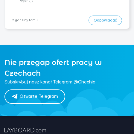
Agencja
Odpowiadać
2 godziny temu
Nie przegap ofert pracy w
Czechach
Subskrybuj nasz kanał Telegram @Chechia
Otwarte Telegram