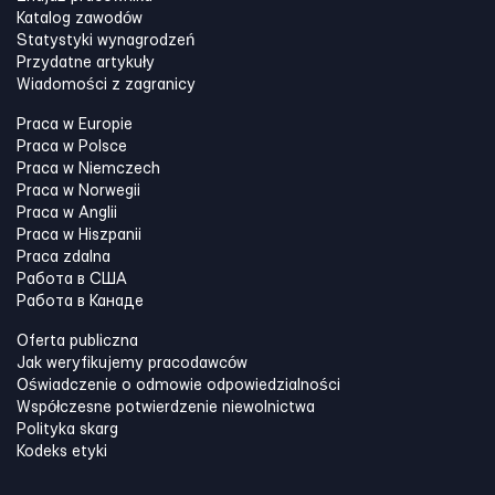
Katalog zawodów
Statystyki wynagrodzeń
Przydatne artykuły
Wiadomości z zagranicy
Praca w Europie
Praca w Polsce
Praca w Niemczech
Praca w Norwegii
Praca w Anglii
Praca w Hiszpanii
Praca zdalna
Работа в США
Работа в Канадe
Oferta publiczna
Jak weryfikujemy pracodawców
Oświadczenie o odmowie odpowiedzialności
Współczesne potwierdzenie niewolnictwa
Polityka skarg
Kodeks etyki