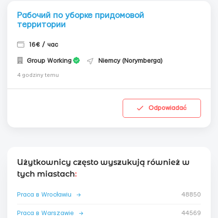
Рабочий по уборке придомовой
территории
16€ / час
Group Working
Niemcy (Norymberga)
4 godziny temu
Odpowiadać
Użytkownicy często wyszukują również w
tych miastach
:
Praca в Wrocławiu
→
48850
Praca в Warszawie
→
44569