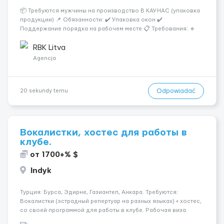
📦 Требуются мужчины на производство В КАУНАС (упаковка
продукции) 📌 Обязанности: ✔️ Упаковка окон ✔️
Поддержание порядка на рабочем месте 📋 Требования: 🔹
Ответственность и аккуратность 🔹 Желание работать 💰
Условия работы: 🕐 График: 5/2, по 8–10 часов 💶 Оплата: 7 €
RBK Litva
в...
Agencja
Odpowiadać
20 sekundy temu
Вокалистки, хостес для работы в
клубе.
от 1700+% $
Indyk
Турция: Бурса, Эдирне, Газиантеп, Анкара. Требуются:
Вокалистки (эстрадный репертуар на разных языках) + хостеc,
со своей программой для работы в клубе. Рабочая виза.
Контракт от четырех месяцев до года. Короткий контракт от