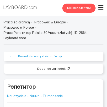
Dla pracodawców
Praca za granicą
Pracować w Europie
Pracować w Polsce
Praca Репетитор Polska 30/часzł (złotych)- ID-2864 |
Layboard.com
⟵ Powrót do wszystkich oferuje
Dodaj do zakładek
Репетитор
Nauczyciele - Nauka - Tłumaczenie