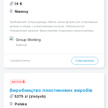
14 €
Niemcy
Требования: Спецодежда: Иметь свою форму (не спортивные
штаны) и обувь с композитным носком. Обязанности:
-Управление краном -Выполнение подъемно-транспортных
работ на строительных объектах, -Соблюдение правил и
инструкций по безопасности. -Опыт управления различными
Group Working
типами кранов (моб...
Agencja
Odpowiadać
1 godzina temu
gorący
Виробництво пластикових виробів
5275 zł (złotych)
Polska