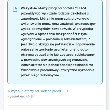
Wszystkie oferty pracy na portalu MUSZĄ
przewidywać wyłącznie rodzaje działalności
zawodowej, które nie naruszają prawa kraju
wykonywania pracy, oraz zawierać wyczerpujący
wykaz obowiązków zawodowych. W przypadku
wykrycia w ogłoszeniu niezgodności z tymi
wymaganiami — poinformuj Administratora, a
jeśli Twoja skarga się potwierdzi — odpowiednie
ogłoszenie zostanie usunięte, a jego autor
otrzyma ostrzeżenie lub zostanie zablokowany
w przypadku powtarzających się naruszeń.
Administrator nie ponosi odpowiedzialności za
zachowanie pracodawcy i faktyczne wykonanie
przez niego zobowiązań.
Wszystkie oferty od "marina.praca" ⟶
wyświetleń: 40.3K