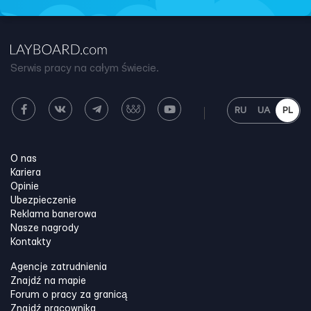
Serwis pracy na całym świecie.
RU
UA
PL
O nas
Kariera
Opinie
Ubezpieczenie
Reklama banerowa
Nasze nagrody
Kontakty
Agencje zatrudnienia
Znajdź na mapie
Forum o pracy za granicą
Znajdź pracownika