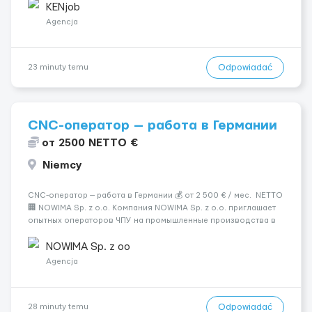
одного до трех месяцев. Мед. страховка. Высокая зарплат...
KENjob
Agencja
Odpowiadać
23 minuty temu
CNC-оператор — работа в Германии
от 2500 NETTO €
Niemcy
CNC-оператор — работа в Германии 💰 от 2 500 € / мес. NETTO
🏢 NOWIMA Sp. z o.o. Компания NOWIMA Sp. z o.o. приглашает
опытных операторов ЧПУ на промышленные производства в
Германии. Прямой контракт. Стабильная загрузка.
Проживание, оформление и билеты — за счёт компани...
NOWIMA Sp. z oo
Agencja
Odpowiadać
28 minuty temu