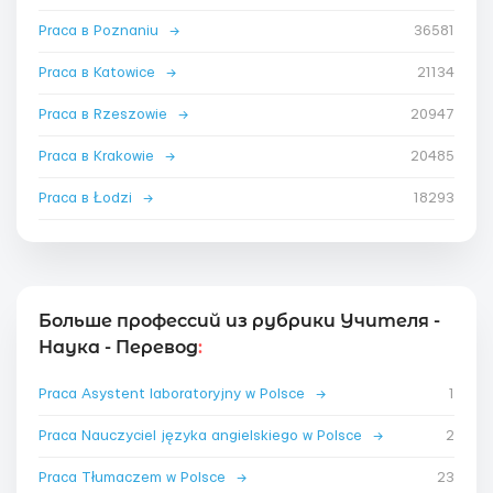
Praca в Poznaniu
→
36581
Praca в Katowice
→
21134
Praca в Rzeszowie
→
20947
Praca в Krakowie
→
20485
Praca в Łodzi
→
18293
Больше профессий из рубрики Учителя -
Наука - Перевод
:
Praca Asystent laboratoryjny w Polsce
→
1
Praca Nauczyciel języka angielskiego w Polsce
→
2
Praca Tłumaczem w Polsce
→
23