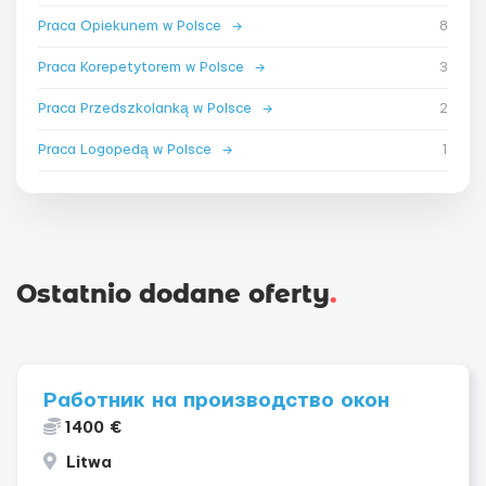
Praca Opiekunem w Polsce
→
8
Praca Korepetytorem w Polsce
→
3
Praca Przedszkolanką w Polsce
→
2
Praca Logopedą w Polsce
→
1
Ostatnio dodane oferty
.
Работник на производство окон
1400 €
Litwa