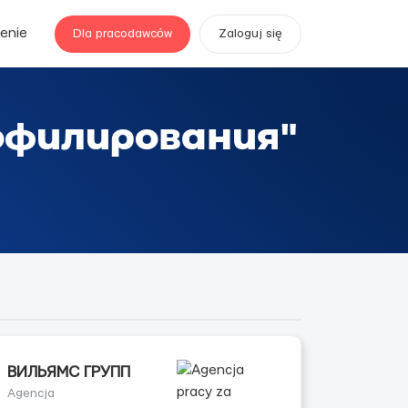
enie
Dla pracodawców
Zaloguj się
офилирования"
ВИЛЬЯМС ГРУПП
Agencja