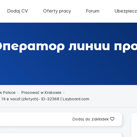
Dodaj CV
Oferty pracy
Forum
Ubezpiecz
"Оператор линии пр
w Polsce
Pracować w Krakowie
 в часzł (złotych)- ID-32368 | Layboard.com
Dodaj do zakładek