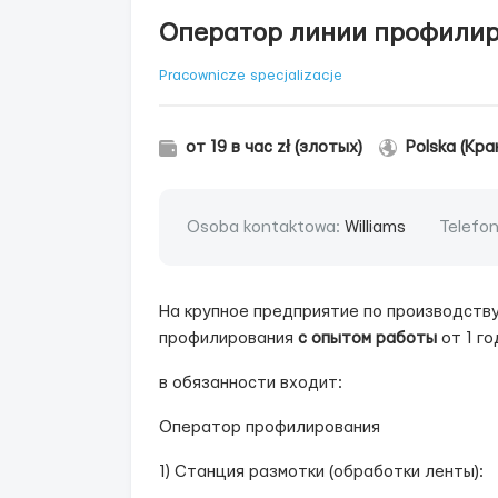
Оператор линии профили
Pracownicze specjalizacje
от 19 в час zł (злотых)
Polska (Кра
Osoba kontaktowa:
Williams
Telefo
На крупное предприятие по производств
профилирования
c опытом работы
от 1 го
в обязанности входит:
Оператор профилирования
1) Станция размотки (обработки ленты):