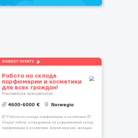
GORĄCY OFERTY
Работа на складе
парфюмерии и косметики
для всех граждан!
Pracownicze specjalizacje
4600-6000 €
Norwegia
📦 Работа на складе парфюмерии и косметики 📦
Открыт набор сотрудников на современный склад
парфюмерии и косметики. Берем мужчин, женщин
и семейные пары. Если раньше на складе не