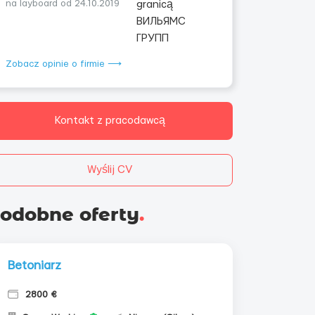
na layboard od 24.10.2019
Zobacz opinie o firmie ⟶
Kontakt z pracodawcą
Wyślij CV
odobne oferty
.
Betoniarz
2800 €