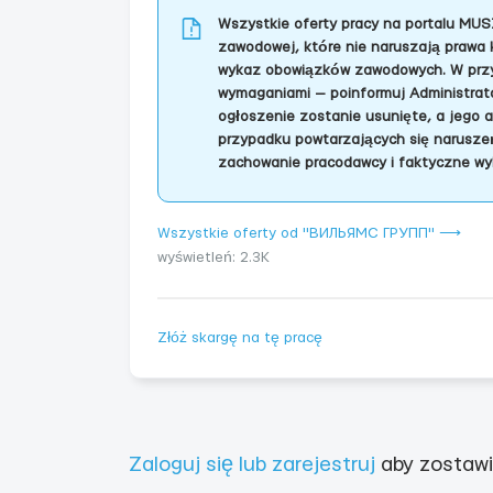
Wszystkie oferty pracy na portalu MUS
zawodowej, które nie naruszają prawa 
wykaz obowiązków zawodowych. W przyp
wymaganiami — poinformuj Administrator
ogłoszenie zostanie usunięte, a jego 
przypadku powtarzających się naruszeń
zachowanie pracodawcy i faktyczne wy
Wszystkie oferty od "ВИЛЬЯМС ГРУПП" ⟶
wyświetleń: 2.3K
Złóż skargę na tę pracę
Zaloguj się lub zarejestruj
aby zostawi