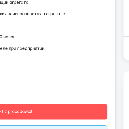
ации агрегата
ких неисправностях в агрегате
10 часов
еле при предприятии
kt z pracodawcą