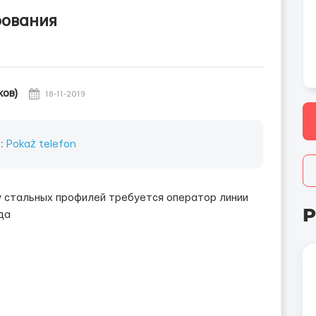
рования
ков)
18-11-2019
n:
Pokaż telefon
у стальных профилей требуется оператор линии
P
да