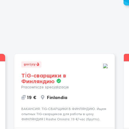
gorący
TİG-сварщики в
Финляндию
Pracownicze specjalizacje
19 €
Finlandia
​​ВАКАНСИЯ: TIG-СВАРЩИКИ В ФИНЛЯНДИЮ. Ищем
опытных TIG-сварщиков для работы в цеху.
ФИНЛЯНДИЯ | Raahe Оплата: 19 €/час (брутто).
График работы: — Около 58 часов в неделю