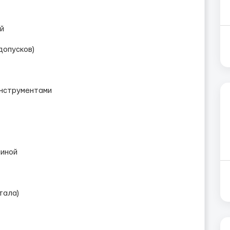
й
допусков)
инструментами
шиной
тала)