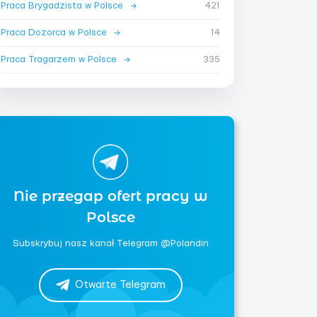
Praca Brygadzista w Polsce
→
421
Praca Dozorca w Polsce
→
14
Praca Tragarzem w Polsce
→
335
Nie przegap ofert pracy w
Polsce
Subskrybuj nasz kanał Telegram @Polandin
Otwarte Telegram