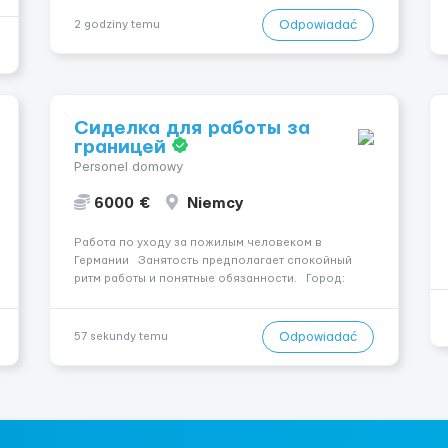
гарантированно. — Возможны дополнительные
переработки. Дата начала: — Как можно скорее....
Odpowiadać
2 godziny temu
Сиделка для работы за
границей
Personel domowy
6000 €
Niemcy
Работа по уходу за пожилым человеком в
Германии Занятость предполагает спокойный
ритм работы и понятные обязанности. Город:
Mettingen, 49497. Оплата — 2000 €. Подопечный: за
парою. Психологическое состояние: Жінка в
ясному розумі. Мобильность: Жінк...
Odpowiadać
57 sekundy temu