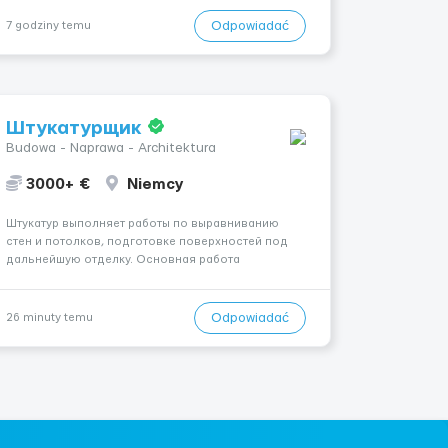
работали — ничего страшного, всему обучают уже
после приезда. Работа не тяжелая. Нужно
Odpowiadać
7 godziny temu
собирать заказы, сортиро...
Штукатурщик
Budowa - Naprawa - Architektura
3000+ €
Niemcy
Штукатур выполняет работы по выравниванию
стен и потолков, подготовке поверхностей под
дальнейшую отделку. Основная работа
выполняется в Берлине. Ищем профессионалов
на месте, приглашения делаем только для
специалистов с подтверждённым опытом и
Odpowiadać
26 minuty temu
портфолио. Обязанности Подготовка оснований
...