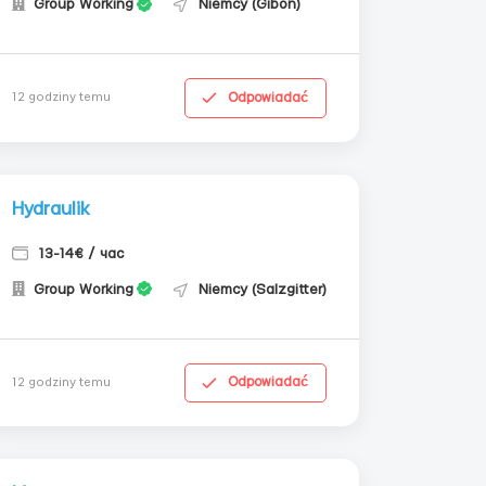
Group Working
Niemcy (Gibon)
Odpowiadać
12 godziny temu
Hydraulik
13-14€ / час
Group Working
Niemcy (Salzgitter)
Odpowiadać
12 godziny temu