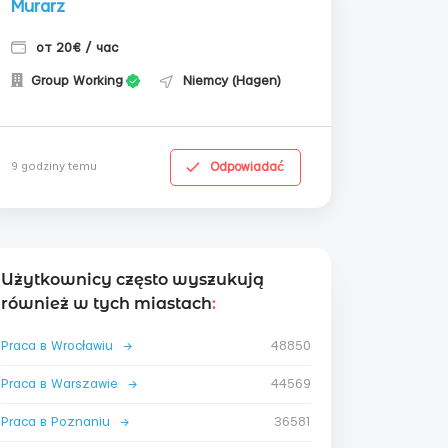
Murarz
от 20€ / час
Group Working
Niemcy (Hagen)
Odpowiadać
9 godziny temu
Użytkownicy często wyszukują
również w tych miastach
:
Praca в Wrocławiu
→
48850
Praca в Warszawie
→
44569
Praca в Poznaniu
→
36581