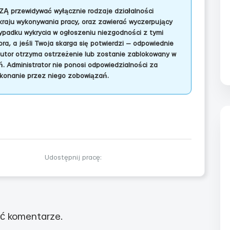
ZĄ przewidywać wyłącznie rodzaje działalności
kraju wykonywania pracy, oraz zawierać wyczerpujący
adku wykrycia w ogłoszeniu niezgodności z tymi
a, a jeśli Twoja skarga się potwierdzi — odpowiednie
autor otrzyma ostrzeżenie lub zostanie zablokowany w
. Administrator nie ponosi odpowiedzialności za
konanie przez niego zobowiązań.
Udostępnij pracę:
ć komentarze.