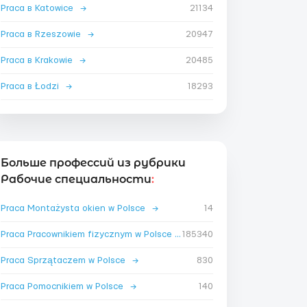
Praca в Katowice
→
21134
Praca в Rzeszowie
→
20947
Praca в Krakowie
→
20485
Praca в Łodzi
→
18293
Больше профессий из рубрики
Рабочие специальности
:
Praca Montażysta okien w Polsce
→
14
Praca Pracownikiem fizycznym w Polsce
→
185340
Praca Sprzątaczem w Polsce
→
830
Praca Pomocnikiem w Polsce
→
140