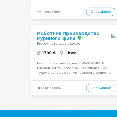
КОТОРЫЕ ГОТОВЫ НА КАРЬЕРНЫЙ РОСТ! ДАЮТ
БЕСПЛАТНУЮ ВОЗМОЖНОСТЬ ОБУЧАТЬСЯ.
Помощник сварщика, Помощник механика (
Odpowiadać
34 minuty temu
стыковка метала, зачистка метала, подготовка
рабочего места и т....
Работник производства
куриного филе
Pracownicze specjalizacje
1700 €
Litwa
Бесплатная вакансия, тел. +37063970889, 🔎
Работник на птицефабрику, 🤝 Официальное
трудоустройство в рамках трудового контракта
...
Odpowiadać
41 sekunda temu