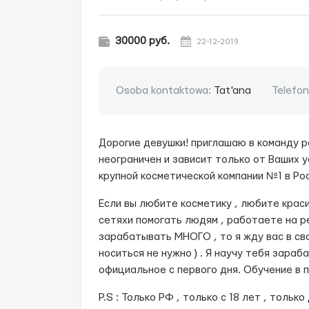
30000 руб.
22-12-2019
Osoba kontaktowa:
Tat'ana
Telefo
Дорогие девушки! приглашаю в команду р
неограничен и зависит только от Ваших ус
крупной косметической компании №1 в Ро
Если вы любите косметику , любите крас
сетяхи помогать людям , работаете на р
зарабатывать МНОГО , то я жду вас в сво
носиться не нужно ) . Я научу тебя зара
официальное с первого дня. Обучение в 
P.S : Только РФ , только с 18 лет , только