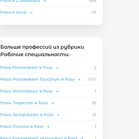
Praca в Czelabińsku
→
558
Praca в Soczi
→
131
Больше профессий из рубрики
Рабочие специальности
:
Praca Pomocnikiem w Rosji
→
2
Praca Pracownikiem fizycznym w Rosji
→
1137
Praca Wolontariusz w Rosji
→
1
Praca Tragarzem w Rosji
→
25
Praca Sprzątaczem w Rosji
→
21
Praca Dozorca w Rosji
→
1
Praca Pracownikiem sezonowym w Rosji
→
1