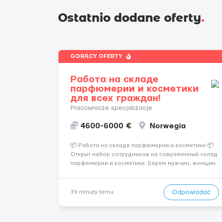
Ostatnio dodane oferty
.
GORĄCY OFERTY
Работа на складе
парфюмерии и косметики
для всех граждан!
Pracownicze specjalizacje
4600-6000 €
Norwegia
📦 Работа на складе парфюмерии и косметики 📦
Открыт набор сотрудников на современный склад
парфюмерии и косметики. Берем мужчин, женщин
и семейные пары. Если раньше на складе не
работали — ничего страшного, всему обучают уже
после приезда. Работа не тяжелая. Нужно
Odpowiadać
39 minuty temu
собирать заказы, сортиро...