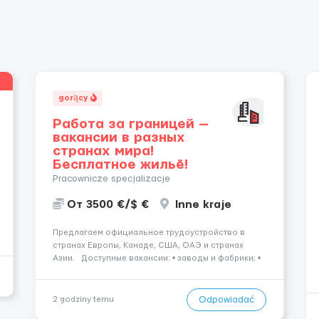
gorący
Работа за границей —
вакансии в разных
странах мира!
Бесплатное жильё!
Pracownicze specjalizacje
От 3500 €/$ €
Inne kraje
Предлагаем официальное трудоустройство в
странах Европы, Канаде, США, ОАЭ и странах
Азии. Доступные вакансии: • заводы и фабрики; •
производственные предприятия; • нефтяные
платформы; • краболовные суда; • водители
(различные категории); •...
Odpowiadać
2 godziny temu