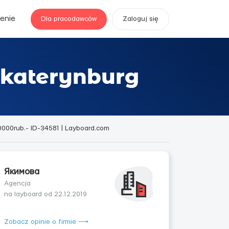
enie
Dla pracodawców
Zaloguj się
ekaterynburg
000rub.- ID-34581 | Layboard.com
Якимова
Agencja
na layboard od 22.12.2019
Zobacz opinie o firmie ⟶