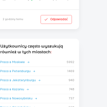
Odpowiadać
2 godziny temu
Użytkownicy często wyszukują
również w tych miastach
:
Praca в Moskwie
→
5992
Praca в Petersburgu
→
1469
Praca в Jekaterynburgu
→
940
Praca в Kazaniu
→
748
Praca в Nowosybirsku
→
737