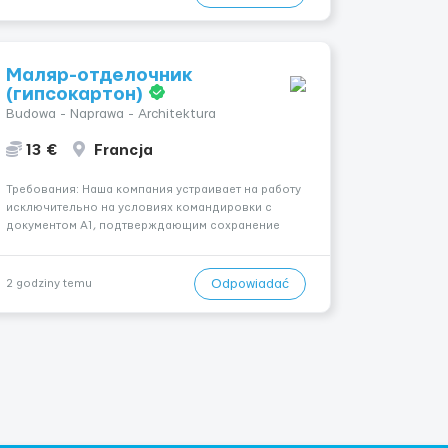
получать досто...
Маляр-отделочник
(гипсокартон)
Budowa - Naprawa - Architektura
13 €
Francja
Требования: Наша компания устраивает на работу
исключительно на условиях командировки с
документом A1, подтверждающим сохранение
социального и налогового статуса в стране
проживания во время работы в ЕС.Документ A1
могут получить граждане стран с упрощенным
Odpowiadać
2 godziny temu
доступом к рынку труда ЕС (Укра...