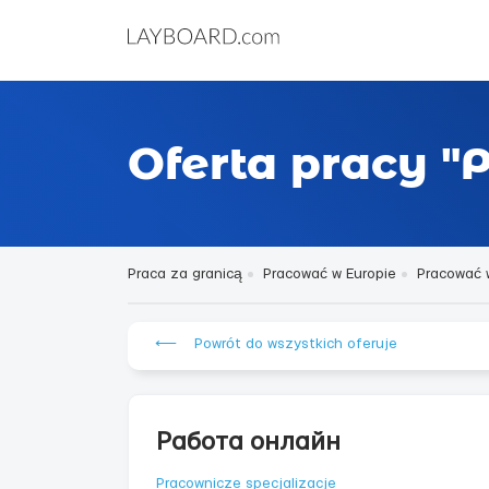
Oferta pracy "
Praca za granicą
Pracować w Europie
Pracować 
⟵ Powrót do wszystkich oferuje
Работа онлайн
Pracownicze specjalizacje