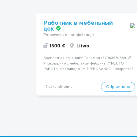
Работник в мебельный
цех
Pracownicze specjalizacje
1500 €
Litwa
Бесплатная вакансия! Tелефон +37063970889, 🔎
Упаковщик на мебельной фабрике 📍 МЕСТО
РАБОТЫ: г.Клайпеда 📌 ТРЕБОВАНИЯ: - возраст 18-
55 лет, мужчины и женщины - можно без опыта
работы 💳 ОПЛАТА ТРУДА: - ставка 6 евро/час
нетто 📃 ОБЯЗАННОСТИ: - с...
Odpowiadać
45 sekundy temu