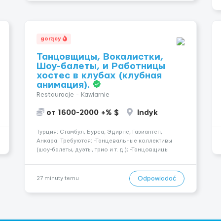
gorący
Танцовщицы, Вокалистки,
Шоу-балеты, и Работницы
хостес в клубах (клубная
анимация).
Restauracje - Kawiarnie
от 1600-2000 +% $
Indyk
Турция: Стамбул, Бурса, Эдирне, Газиантеп,
Анкара. Требуются: -Танцевальные коллективы
(шоу-балеты, дуэты, трио и т. д.); -Танцовщицы
(экзотика, го-го, восточные, paty girls, и т. д.);
-Вокалистки (эстрадный репертуар на разных
языках); -Гимнастки; -Работницы хостесc в кл...
Odpowiadać
27 minuty temu