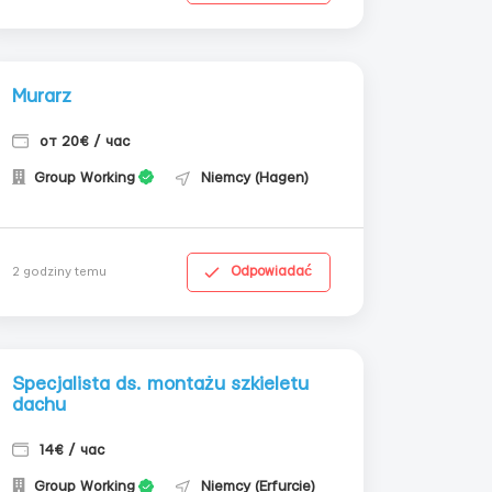
Murarz
от 20€ / час
Group Working
Niemcy (Hagen)
Odpowiadać
2 godziny temu
Specjalista ds. montażu szkieletu
dachu
14€ / час
Group Working
Niemcy (Erfurcie)