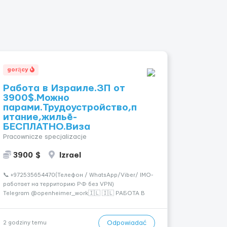
gorący
Работа в Израиле.ЗП от
3900$.Можно
парами.Трудоустройство,п
итание,жильё-
БЕСПЛАТНО.Виза
Pracownicze specjalizacje
3900 $
Izrael
📞 +972535654470(Телефон / WhatsApp/Viber/ IMO-
работает на территорию РФ без VPN)
Telegram @openheimer_work🇮🇱 🇮🇱 РАБОТА В
ИЗРАИЛЕ (ЛЕГАЛЬНО) Трудоустройство, питание и
жильё предоставляются БЕСПЛАТНО. Хотите жить
в развитой и цивилизованной стране? Хотите
Odpowiadać
2 godziny temu