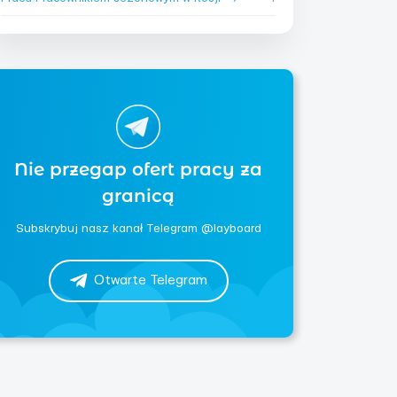
Nie przegap ofert pracy za
granicą
Subskrybuj nasz kanał Telegram @layboard
Otwarte Telegram