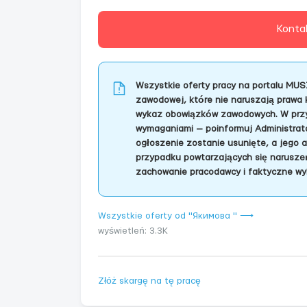
Konta
Wszystkie oferty pracy na portalu MUS
zawodowej, które nie naruszają prawa 
wykaz obowiązków zawodowych. W przyp
wymaganiami — poinformuj Administrator
ogłoszenie zostanie usunięte, a jego 
przypadku powtarzających się naruszeń
zachowanie pracodawcy i faktyczne wy
Wszystkie oferty od "Якимова " ⟶
wyświetleń: 3.3K
Złóż skargę na tę pracę