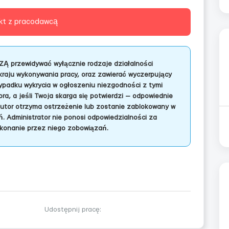
kt z pracodawcą
ZĄ przewidywać wyłącznie rodzaje działalności
kraju wykonywania pracy, oraz zawierać wyczerpujący
adku wykrycia w ogłoszeniu niezgodności z tymi
a, a jeśli Twoja skarga się potwierdzi — odpowiednie
autor otrzyma ostrzeżenie lub zostanie zablokowany w
. Administrator nie ponosi odpowiedzialności za
konanie przez niego zobowiązań.
Udostępnij pracę: