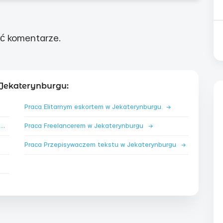
ć komentarze.
Jekaterynburgu:
Praca Elitarnym eskortem w Jekaterynburgu
→
Praca Pracownikiem fizycznym w Jekaterynburgu
→
Praca Freelancerem w Jekaterynburgu
→
Praca Przepisywaczem tekstu w Jekaterynburgu
→