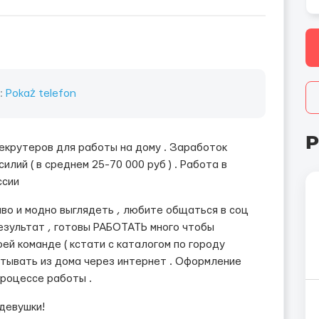
n:
Pokaż telefon
P
екрутеров для работы на дому . Заработок
илий ( в среднем 25-70 000 руб ) . Работа в
ссии
иво и модно выглядеть , любите общаться в соц
езультат , готовы РАБОТАТЬ много чтобы
ей команде ( кстати с каталогом по городу
батывать из дома через интернет . Оформление
процессе работы .
 девушки!