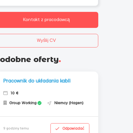
Kontakt z pracodawcą
Wyślij CV
odobne oferty
.
Pracownik do układania kabli
10 €
Group Working
Niemcy (Hagen)
Odpowiadać
9 godziny temu