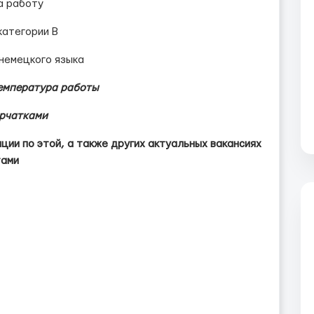
а работу
категории B
 немецкого языка
емпература работы
ерчатками
ии по этой, а также других актуальных вакансиях
тами