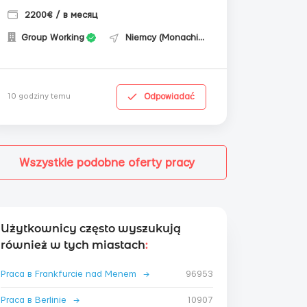
2200€ / в месяц
Group Working
Niemcy (Monachium)
Odpowiadać
10 godziny temu
Wszystkie podobne oferty pracy
Użytkownicy często wyszukują
również w tych miastach
:
Praca в Frankfurcie nad Menem
→
96953
Praca в Berlinie
→
10907