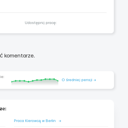
Udostępnij pracę:
ć komentarze.
ie:
O średniej pensji →
ze:
Praca Kierowcą w Berlin
→