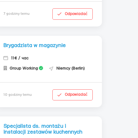
Odpowiadać
7 godziny temu
Brygadzista w magazynie
11€ / час
Group Working
Niemcy (Berlin)
Odpowiadać
10 godziny temu
Specjalista ds. montażu i
instalacji zestawów kuchennych