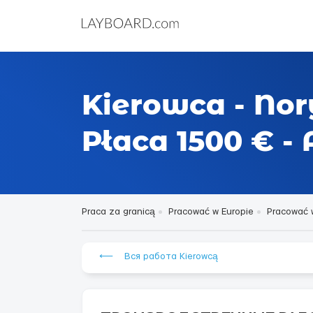
Kierowca - No
Płaca 1500 € - 
Praca za granicą
Pracować w Europie
Pracować 
⟵ Вся работа Kierowcą