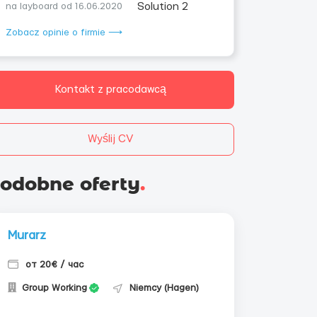
na layboard od 16.06.2020
Zobacz opinie o firmie ⟶
Kontakt z pracodawcą
Wyślij CV
odobne oferty
.
Murarz
от 20€ / час
Group Working
Niemcy (Hagen)