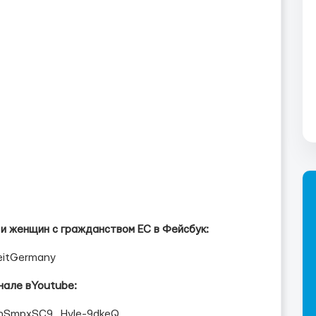
и женщин с гражданством ЕС в Фейсбук:
eitGermany
нале в
Youtube
:
3hSmpxSC9_HyIe-9dkeQ