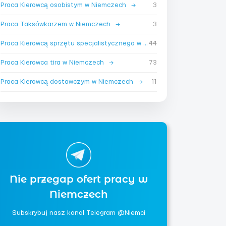
Praca Kierowcą osobistym w Niemczech
→
3
Praca Taksówkarzem w Niemczech
→
3
Praca Kierowcą sprzętu specjalistycznego w Niemczech
44
→
Praca Kierowca tira w Niemczech
→
73
Praca Kierowcą dostawczym w Niemczech
→
11
Nie przegap ofert pracy w
Niemczech
Subskrybuj nasz kanał Telegram @Niemci