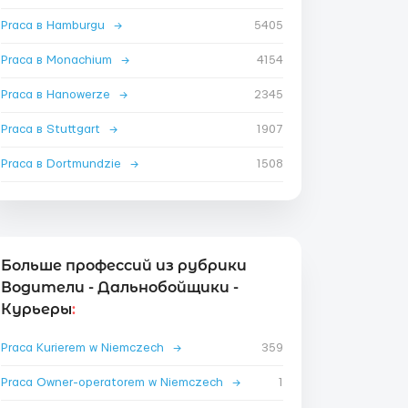
Praca в Hamburgu
→
5405
Praca в Monachium
→
4154
Praca в Hanowerze
→
2345
Praca в Stuttgart
→
1907
Praca в Dortmundzie
→
1508
Больше профессий из рубрики
Водители - Дальнобойщики -
Курьеры
:
Praca Kurierem w Niemczech
→
359
Praca Owner-operatorem w Niemczech
→
1