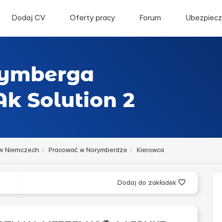
Dodaj CV
Oferty pracy
Forum
Ubezpiecz
rymberga
Ak Solution 2
w Niemczech
Pracować w Norymberdze
Kierowca
Dodaj do zakładek