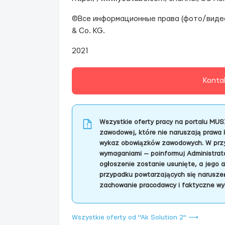
©Все информационные права (фото/видео
& Co. KG.
2021
Konta
Wszystkie oferty pracy na portalu MUS
zawodowej, które nie naruszają prawa 
wykaz obowiązków zawodowych. W przyp
wymaganiami — poinformuj Administrator
ogłoszenie zostanie usunięte, a jego 
przypadku powtarzających się naruszeń
zachowanie pracodawcy i faktyczne wy
Wszystkie oferty od "Ak Solution 2" ⟶