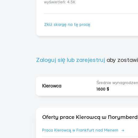
wyświetleń: 4.5K
Złóż skargę na tę pracę
Zaloguj się lub zarejestruj
aby zostawi
Średnie wynagrodzen
Kierowca
1600 $
Oferty prace Kierowcą w Norymberd
Praca Kierowcą w Frankfurt nad Menem
→