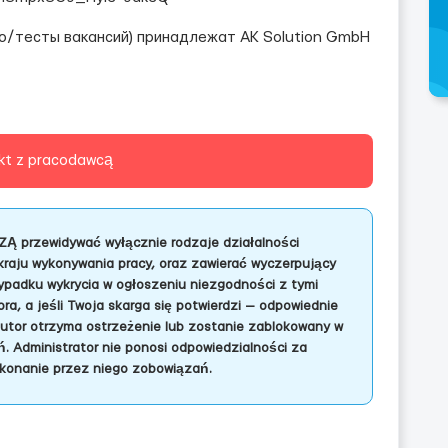
/тесты вакансий) принадлежат AK Solution GmbH
kt z pracodawcą
ZĄ przewidywać wyłącznie rodzaje działalności
kraju wykonywania pracy, oraz zawierać wyczerpujący
adku wykrycia w ogłoszeniu niezgodności z tymi
a, a jeśli Twoja skarga się potwierdzi — odpowiednie
autor otrzyma ostrzeżenie lub zostanie zablokowany w
. Administrator nie ponosi odpowiedzialności za
konanie przez niego zobowiązań.