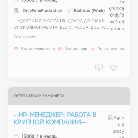
1000$ / в месяц
OnlyFansProduction
Białoruś (Pińsk)
УДАЛЕННАЯ РАБОТА HR ДОХОД ДО 2000$+
СПОКОЙНАЯ РАБОТА БЕЗ СТРЕССА ВСЁ ПО
СКРИПТУ ТВОИ ЗАДАЧИ: — подбор операторов —
Kryptowaluty
поиск скаутов ОБЩАЕШЬСЯ → ЗАРАБАТЫВАЕШЬ
УСЛОВИЯ: 20 чел — 1000$ 15+ &...
Bez doświadczenia
Bez noclegu
Praca sezonowa
OFERTA PRACY ZAMKNIĘTA
--HR-МЕНЕДЖЕР: РАБОТА В
КРУПНОЙ КОМПАНИИ--
1500$ / в месяц