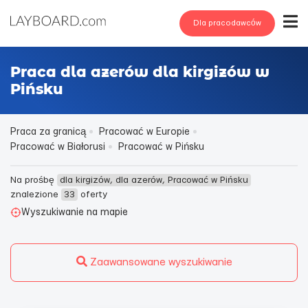
Dla pracodawców
Praca dla azerów dla kirgizów w
Pińsku
Praca za granicą
Pracować w Europie
Pracować w Białorusi
Pracować w Pińsku
Na prośbę
dla kirgizów, dla azerów, Pracować w Pińsku
znalezione
33
oferty
Wyszukiwanie na mapie
Zaawansowane wyszukiwanie