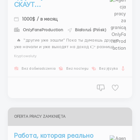
СКАУТ...
1000$ / в месяц
OnlyFansProduction
Białoruś (Pińsk)
🔥 “другие уже зашли” Пока ты думаешь другие
уже начали и уже выходят на доход 👉 разница
только в одном действии 🌟 Скаут 📌 поиск общение
Kryptowaluty
сбор фото работа с Instagram 💵 400–800$ фикс
1500$+ доход бонусы 🕒 5/2 + 2 субботы 👉 либо ты
Bez doświadczenia
Bez noclegu
Bez języka
Dla ko
сре...
OFERTA PRACY ZAMKNIĘTA
Работа, которая реально