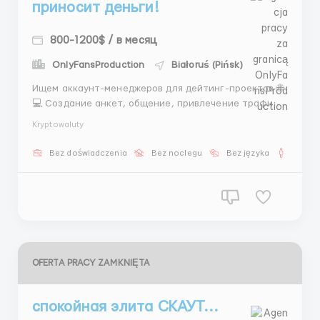
приносит деньги!
800-1200$ / в месяц
OnlyFansProduction
Białoruś (Pińsk)
Ищем аккаунт-менеджеров для дейтинг-проектов 🌐
💻 Создание анкет, общение, привлечение трафика
💰 От 700$+ уже в первый месяц 📚 Обучение за 3
Kryptowaluty
дня 😎 Подходит новичкам 👉 Пиши прямо сейчас в
Telegram @Sergei_hrr Начни зарабатывать уже
Bez doświadczenia
Bez noclegu
Bez języka
Dla m
на этой неделе!!!!!!! ...
OFERTA PRACY ZAMKNIĘTA
спокойная элита СКАУТ...