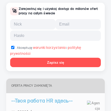
Zarejestruj się i uzyskaj dostęp do milionów ofert
🚀
pracy na całym świecie
warunki korzystania
politykę
Akceptuję
i
prywatności
Zapisz się
OFERTA PRACY ZAMKNIĘTA
--Твоя работа HR здесь--