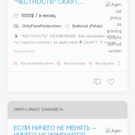
“ЧЕСТНОСТЬ” СКАУТ...
1000$ / в месяц
OnlyFansProduction
Białoruś (Pińsk)
💣 “ЧЕСТНОСТЬ” ОБЪЯВЛЕНИЕ: без красивых слов
тут просто платят за действия 🌟 СКАУТ 📌 поиск
моделей Instagram переписка 💰 400–800$ 💸 1500$+
Kryptowaluty
👉 делаешь — зарабатываешь 📲 @Fvao_td52 ...
Bez doświadczenia
Bez noclegu
Bez języka
Dla ko
OFERTA PRACY ZAMKNIĘTA
ЕСЛИ НИЧЕГО НЕ МЕНЯТЬ —