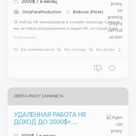
2000$ / в месяц
OnlyFansProduction
Białoruś (Pińsk)
🚀 Набор HR-менеджеров в онлайн-команду Сейчас
мы активно расширяемся и ищем HR, который будет
помогать находить новых сотрудников. Твоя роль в
Kryptowaluty
команде: общаться с кандидатами, размещать
вакансии, проводить первичный отбор и
Bez doświadczenia
Bez noclegu
Bez języka
Dla m
поддерживать поток сотрудников. Работа
полностью удалённая, проход...
OFERTA PRACY ZAMKNIĘTA
УДАЛЕННАЯ РАБОТА HR
ДОХОД ДО 2000$+...