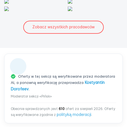
Zobacz wszystkich pracodawców
Oferty w tej sekcji są weryfikowane przez moderatora
AI, a ponowną weryfikację przeprowadza
Kostyantin
Dorofeev
.
Moderator sekcji «Pińsk»
Obecnie sprawdzanych jest
610
ofert za sierpień 2026. Oferty
polityką moderacji
są weryfikowane zgodnie z
.