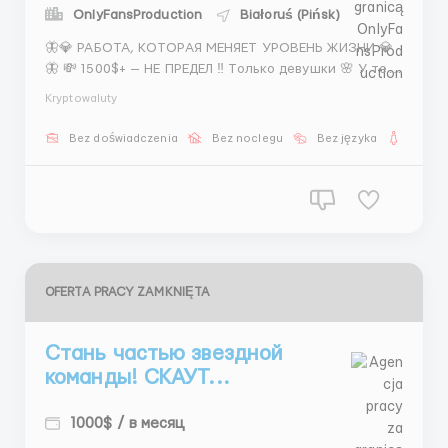
OnlyFansProduction
Białoruś (Pińsk)
🦋💎 РАБОТА, КОТОРАЯ МЕНЯЕТ УРОВЕНЬ ЖИЗНИ 💎
🦋 💸 1500$+ — НЕ ПРЕДЕЛ ‼️ Только девушки 🌸 У тебя
будет: — стабильность — поддержка — понятная
Kryptowaluty
система 📅 5/2 + 2 субботы 💰 400–800$ + бонусы 💖
📌 Что делать: — 🦋 Искать моделей — 📸 Собирать
Bez doświadczenia
Bez noclegu
Bez języka
Dla ko
фото ...
OFERTA PRACY ZAMKNIĘTA
Стань частью звездной
команды! СКАУТ...
1000$ / в месяц