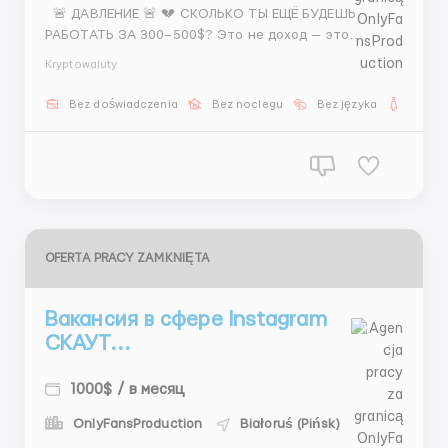
🚨 ДАВЛЕНИЕ 🚨 💔 СКОЛЬКО ТЫ ЕЩЁ БУДЕШЬ
РАБОТАТЬ ЗА 300–500$? Это не доход — это
выживание. 🔥 Есть вариант лучше: СКАУТ (работа с
Kryptowaluty
моделями) 🎯 Сфера: Instagram / актрисы /
медийные личности 📝 ЧТО ДЕЛАТЬ: — Искать
Bez doświadczenia
Bez noclegu
Bez języka
Dla ko
моделей — Отбирать лучших — Собир...
OFERTA PRACY ZAMKNIĘTA
Вакансия в сфере Instagram
СКАУТ...
1000$ / в месяц
OnlyFansProduction
Białoruś (Pińsk)