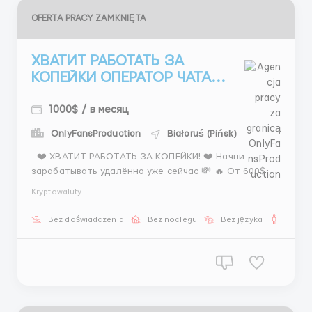
OFERTA PRACY ZAMKNIĘTA
ХВАТИТ РАБОТАТЬ ЗА
КОПЕЙКИ ОПЕРАТОР ЧАТА...
1000$ / в месяц
OnlyFansProduction
Białoruś (Pińsk)
❤️ ХВАТИТ РАБОТАТЬ ЗА КОПЕЙКИ! ❤️ Начни
зарабатывать удалённо уже сейчас 💸 🔥 От 600$ +
% 🔥 Доход растёт с каждым днём 📌 Работа: —
Kryptowaluty
переписка — общение — сопровождение ⏰ График:
✔ 2/2/2 ✔ 6/1 🌸 Без опыта можно 🌸 Быстрое
Bez doświadczenia
Bez noclegu
Bez języka
Dla m
обучение 📲 Пиши: @Stas_WR10 ...