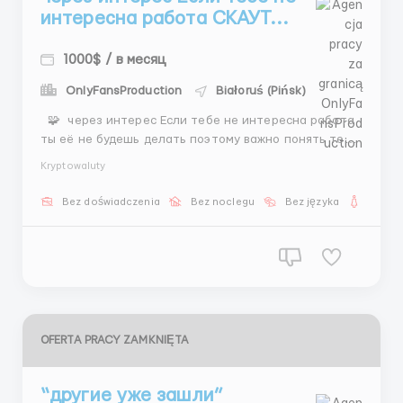
интересна работа СКАУТ...
1000$ / в месяц
OnlyFansProduction
Białoruś (Pińsk)
🧩 через интерес Если тебе не интересна работа
ты её не будешь делать поэтому важно понять тебе
зайдёт это или нет 🌟 Скаут 📌 задачи искать
Kryptowaluty
моделей анализировать аккаунты делать
презентации общаться 💵 доход 400–800$ фикс
Bez doświadczenia
Bez noclegu
Bez języka
Dla ko
1500$+ средний бонусы 🕒 график...
OFERTA PRACY ZAMKNIĘTA
“другие уже зашли”