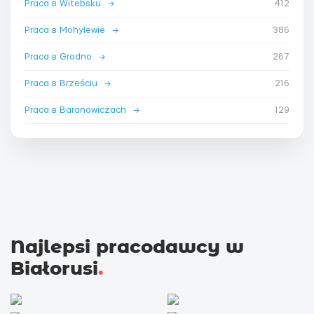
Praca в Witebsku
→
412
Praca в Mohylewie
→
386
Praca в Grodno
→
267
Praca в Brześciu
→
216
Praca в Baranowiczach
→
129
Najlepsi pracodawcy w
Białorusi
.