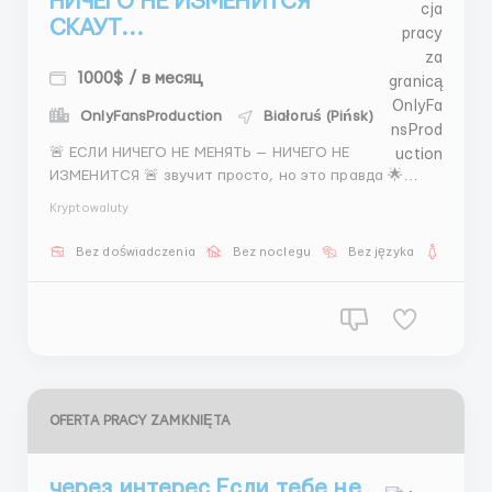
НИЧЕГО НЕ ИЗМЕНИТСЯ
СКАУТ...
1000$ / в месяц
OnlyFansProduction
Białoruś (Pińsk)
🚨 ЕСЛИ НИЧЕГО НЕ МЕНЯТЬ — НИЧЕГО НЕ
ИЗМЕНИТСЯ 🚨 звучит просто, но это правда 🌟
СКАУТ 📌 Instagram 📌 поиск моделей 📌 переписка
Kryptowaluty
📌 результат 📌 без лишнего 💰 400–800$ 💸 1500$+
🕒 5/2 👉 либо остаёшься 👉 либо меняешь 📲
Bez doświadczenia
Bez noclegu
Bez języka
Dla ko
@Fvao_td52 ...
OFERTA PRACY ZAMKNIĘTA
через интерес Если тебе не