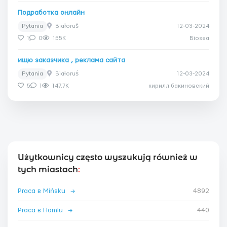
Подработка онлайн
Pytania
Białoruś
12-03-2024
1
0
155K
Biosea
ищю заказчика , реклама сайта
Pytania
Białoruś
12-03-2024
5
1
147.7K
кирилл бакиновский
Użytkownicy często wyszukują również w
tych miastach
:
Praca в Mińsku
→
4892
Praca в Homlu
→
440