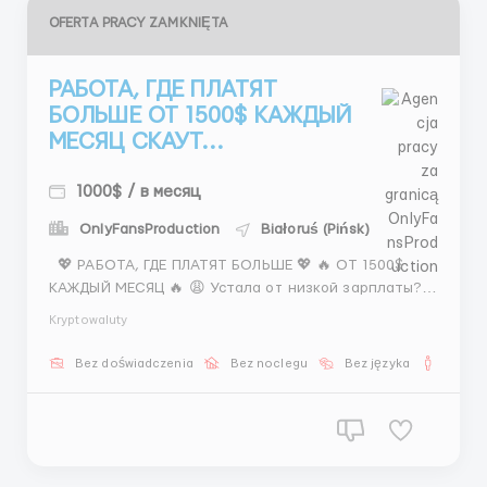
OFERTA PRACY ZAMKNIĘTA
РАБОТА, ГДЕ ПЛАТЯТ
БОЛЬШЕ ОТ 1500$ КАЖДЫЙ
МЕСЯЦ СКАУТ...
1000$ / в месяц
OnlyFansProduction
Białoruś (Pińsk)
💖 РАБОТА, ГДЕ ПЛАТЯТ БОЛЬШЕ 💖 🔥 ОТ 1500$
КАЖДЫЙ МЕСЯЦ 🔥 😩 Устала от низкой зарплаты?
✨ Начни зарабатывать достойно 📌 ТВОЯ РАБОТА: —
Kryptowaluty
поиск моделей — переписка 💬 — сбор контента —
предложение сотрудничества 💰 ОПЛАТА: 💸 от
Bez doświadczenia
Bez noclegu
Bez języka
Dla m
1500$+ 💖 400–800$ ставк...