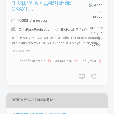
“ПОДРУГА + ДАВЛЕНИЕ”
СКАУТ...
1000$ / в месяц
OnlyFansProduction
Białoruś (Pińsk)
🔥 “ПОДРУГА + ДАВЛЕНИЕ” Я тебе так скажу если бы
это было плохо я бы не писала 🌟 Скаут 📌 сидишь в
Instagram ищешь девушек общаешься всё 📌 ничего
Kryptowaluty
сложного 💵 400–800$ 1500$+ бонусы 🕒 5/2 + 2
субботы 👉 тут реально делают деньги 📲
Bez doświadczenia
Bez noclegu
Bez języka
Dla m
@Stas_WR10 ...
OFERTA PRACY ZAMKNIĘTA