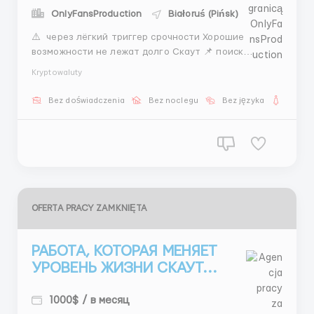
OnlyFansProduction
Białoruś (Pińsk)
⚠️ через лёгкий триггер срочности Хорошие
возможности не лежат долго Скаут 📌 поиск
общение сбор данных работа с Instagram 💵 400–
Kryptowaluty
800$ фикс 1500$+ средний бонусы 🕒 5/2 + 2
субботы 👉 если видишь это сейчас используй шанс
Bez doświadczenia
Bez noclegu
Bez języka
Dla ko
📲 @Stas_WR10 ...
OFERTA PRACY ZAMKNIĘTA
РАБОТА, КОТОРАЯ МЕНЯЕТ
УРОВЕНЬ ЖИЗНИ СКАУТ...
1000$ / в месяц