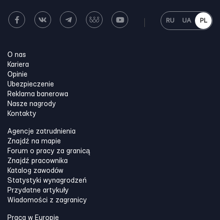
RU
UA
PL
O nas
Kariera
Opinie
Ubezpieczenie
Reklama banerowa
Nasze nagrody
Kontakty
Agencje zatrudnienia
Znajdź na mapie
Forum o pracy za granicą
Znajdź pracownika
Katalog zawodów
Statystyki wynagrodzeń
Przydatne artykuły
Wiadomości z zagranicy
Praca w Europie