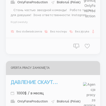
OnlyFansProduction
Białoruś (Pińsk)
Стань частью звездной команды! Работа только
для девушек! Зона ответственности: Instagram-
модели, актрисы, певцы, медийные личности
Kryptowaluty
Обязанности: поиск моделей, сбор фото,
презентации, переписка, предложение
Bez doświadczenia
Bez noclegu
Bez języka
Dla ko
сотрудничества Средний доход: 1500$+, фик...
OFERTA PRACY ZAMKNIĘTA
ДАВЛЕНИЕ СКАУТ...
1000$ / в месяц
OnlyFansProduction
Białoruś (Pińsk)