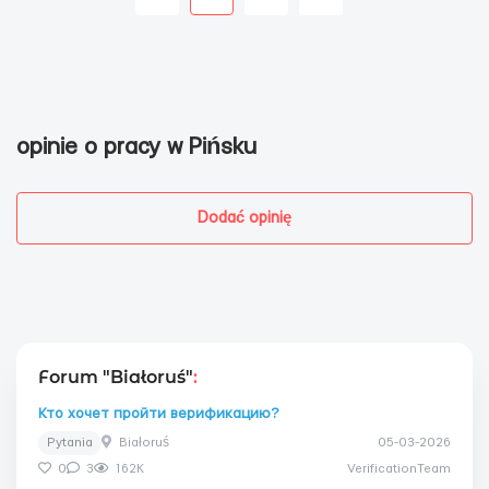
opinie o pracy w Pińsku
Dodać opinię
Forum "Białoruś"
:
Кто хочет пройти верификацию?
Pytania
Białoruś
05-03-2026
0
3
162K
VerificationTeam