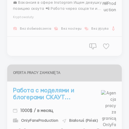
💼 Вакансия в сфере Instagram Ищем девушку на
позицию скаута 📲 Работа через соцсети и
переписки 📌 Что нужно делать ✨ Искать
Kryptowaluty
подходящих моделей ✨ Анализировать профили ✨
Собирать фото ✨ Создавать короткие презентации
Bez doświadczenia
Bez noclegu
Bez języka
Dla ko
✨ Вести переписку 💵 Доход 💰 400–800$ фикс 💰
1500$+ средний д...
OFERTA PRACY ZAMKNIĘTA
Работа с моделями и
блогерами СКАУТ...
1000$ / в месяц
OnlyFansProduction
Białoruś (Pińsk)