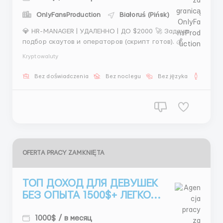
OnlyFansProduction
Białoruś (Pińsk)
💎 HR-MANAGER | УДАЛЕННО | ДО $2000 🚀 Задачи:
подбор скаутов и операторов (скрипт готов). 💰
Система оплаты: • 20+ чел → $1000 • 15-19 чел → $600
Kryptowaluty
• <15 чел → $400 🎁 Бонус: $50 за 22 смены
сотрудника. 🏅 Бонус: $100 лучшему в команде. 🕰
Bez doświadczenia
Bez noclegu
Bez języka
Dla m
График: 5/2 + 1 суббо...
OFERTA PRACY ZAMKNIĘTA
ТОП ДОХОД ДЛЯ ДЕВУШЕК
БЕЗ ОПЫТА 1500$+ ЛЕГКО...
1000$ / в месяц