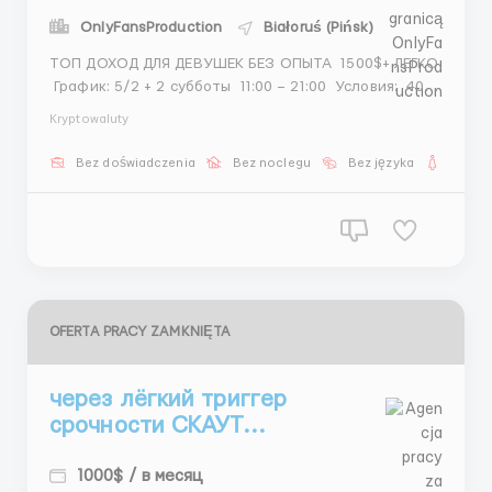
OnlyFansProduction
Białoruś (Pińsk)
ТОП ДОХОД ДЛЯ ДЕВУШЕК БЕЗ ОПЫТА 1500$+ ЛЕГКО
График: 5/2 + 2 субботы 11:00 – 21:00 Условия: 400–
800$ бонусы рост дохода Обязанности: Поиск
Kryptowaluty
моделей Фото Общение @Stas_WR10 Успей
зайти в тему ...
Bez doświadczenia
Bez noclegu
Bez języka
Dla ko
OFERTA PRACY ZAMKNIĘTA
через лёгкий триггер
срочности СКАУТ...
1000$ / в месяц