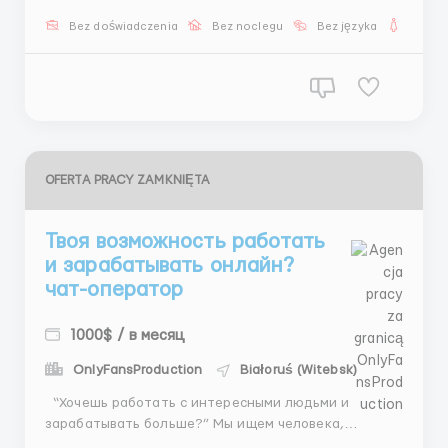
Обучение с нуля 💻 Инструменты для работы 📩
Bez doświadczenia
Bez noclegu
Bez języka
Dla ko
Напиши нам что бы узнать более подробно TG
- @hr_k91 ...
OFERTA PRACY ZAMKNIĘTA
Твоя возможность работать
и зарабатывать онлайн?
чат-оператор
1000$ / в месяц
OnlyFansProduction
Białoruś (Witebsk)
“Хочешь работать с интересными людьми и
зарабатывать больше?” Мы ищем человека,
который легко находит общий язык с людьми и