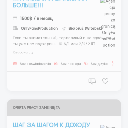
БОЛЬШЕ!!!
1500$ / в месяц
OnlyFansProduction
Białoruś (Witebsk)
Если ты внимательный, терпеливый и не сдаёшься —
ты уже нам подходишь. 📅 6/1 или 2/2/2 💵
Стабильная ставка + бонусы 📈 Рост дохода каждый
Kryptowaluty
месяц 🚀 Работа не для ленивых — но результат
того стоит 📲 @ViktoriaHR9 ...
Bez doświadczenia
Bez noclegu
Bez języka
Dla m
OFERTA PRACY ZAMKNIĘTA
ШАГ ЗА ШАГОМ К ДОХОДУ