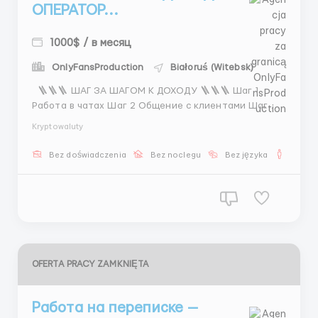
ОПЕРАТОР...
1000$ / в месяц
OnlyFansProduction
Białoruś (Witebsk)
🪜🪜🪜 ШАГ ЗА ШАГОМ К ДОХОДУ 🪜🪜🪜 Шаг 1
Работа в чатах Шаг 2 Общение с клиентами Шаг 3
Организация встреч Результат 💰 $600–$1100+ 💼
Kryptowaluty
ЧАТ ОПЕРАТОР ⏰ 6 / 1 00 00 – 08 00 🌍 GET ...
Bez doświadczenia
Bez noclegu
Bez języka
Dla m
OFERTA PRACY ZAMKNIĘTA
Работа на переписке —