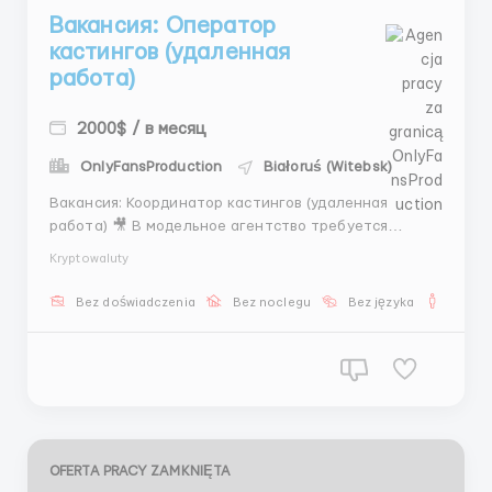
Вакансия: Оператор
кастингов (удаленная
работа)
2000$ / в месяц
OnlyFansProduction
Białoruś (Witebsk)
Вакансия: Координатор кастингов (удаленная
работа) 🎥 В модельное агентство требуется
Координатор. Основная задача — организация
Kryptowaluty
записи моделей на кастинги и поддержка в
вопросах портфолио. Функции: 🎥 Общение с
Bez doświadczenia
Bez noclegu
Bez języka
Dla m
моделями. 🎥 Советы по выбору фото. 🎥 Запись на
кастинги и напоминания. Услов...
OFERTA PRACY ZAMKNIĘTA