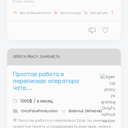
Praca zdalna
любит переписку. Ты будешь вести чаты с
клиентами, помогать им подбирать моделей и
Bez doświadczenia
Bez noclegu
Bez języka
Dla m
организовывать встречи. 📌 Обязанности: Общение
с клиента...
OFERTA PRACY ZAMKNIĘTA
Простая работа в
переписках оператора
чата...
1000$ / в месяц
OnlyFansProduction
Białoruś (Witebsk)
💬 Простая работа в переписках Если ты умеешь
грамотно писать и поддерживать разговор, можно