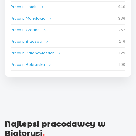
Praca в Homlu
→
440
Praca в Mohylewie
→
386
Praca в Grodno
→
267
Praca в Brześciu
→
216
Praca в Baranowiczach
→
129
Praca в Bobrujsku
→
100
Najlepsi pracodawcy w
Białorusi
.