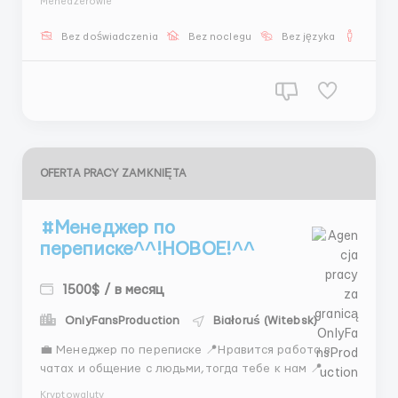
Menedżerowie
клиентами и помогать организовывать встречи.
Если вы любите переписку, умеете поддерживать
Bez doświadczenia
Bez noclegu
Bez języka
Dla m
интересный диалог и хотите получать стабильный
доход — эта ваканси...
OFERTA PRACY ZAMKNIĘTA
#Менеджер по
переписке^^!НОВОЕ!^^
1500$ / в месяц
OnlyFansProduction
Białoruś (Witebsk)
💼 Менеджер по переписке 📍Нравится работа в
чатах и общение с людьми,тогда тебе к нам 📍
Обязанности: — Переписка с клиентами — Подбор
Kryptowaluty