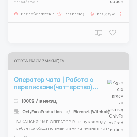
Menedżerowie
любит переписку и умеет поддерживать диалог. 📌
Обязанности: ✨ Ведение переписки с клиентами ✨
Bez doświadczenia
Bez noclegu
Bez języka
Dla m
Помощь в подборе модели ✨ Организация встречи
(место, время,...
OFERTA PRACY ZAMKNIĘTA
Оператор чата | Работа с
переписками(чаттерство)...
1000$ / в месяц
OnlyFansProduction
Białoruś (Witebsk)
ВАКАНСИЯ: ЧАТ-ОПЕРАТОР В нашу команду
требуется общительный и внимательный чат-
оператор, который будет вести переписку с