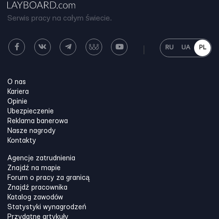
Serwis pracy na całym świecie.
RU
UA
PL
O nas
Kariera
Opinie
Ubezpieczenie
Reklama banerowa
Nasze nagrody
Kontakty
Agencje zatrudnienia
Znajdź na mapie
Forum o pracy za granicą
Znajdź pracownika
Katalog zawodów
Statystyki wynagrodzeń
Przydatne artykuły