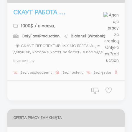
СКАУТ РАБОТА ...
1000$ / в месяц
OnlyFansProduction
Białoruś (Witebsk)
💎 СКАУТ ПЕРСПЕКТИВНЫХ МОДЕЛЕЙ Ищем
девушек, которые хотят работать в команде
профессионалов и зарабатывать достойно. Что вы
Kryptowaluty
будете делать: — находить перспективных моделей
— собирать фото и делать презентации — общаться
Bez doświadczenia
Bez noclegu
Bez języka
Dla ko
с кандидатками — предлагать сотрудни...
OFERTA PRACY ZAMKNIĘTA