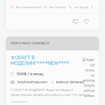
1500$ 📆 5/2 📚 Обучение 💻 Предоставляем технику
✉️ Напиши сейчас @hr_k91 ...
Bez doświadczenia
Bez noclegu
Bez języka
Dla ko
OFERTA PRACY ZAMKNIĘTA
#СКАУТ В
МОДЕЛИНГ****NEW****
1500$ / в месяц
OnlyFansProduction
Białoruś (Witebsk)
⚡ СКАУТ В МОДЕЛИНГ Ищем активных и
общительных людей,для работы у нас Что делать:
📱 Поиск моделей 📸 Оценка профилей 💬 Общение
Kryptowaluty
с ними Мы предлагаем: 💵 От 1500$ + % 📆 5/2 🎓