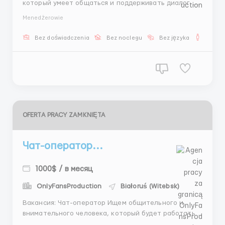
который умеет общаться и поддерживать диалог с
клиентами. Основные задачи: ✨ вести переписку ✨
Menedżerowie
отвечать на вопросы клиентов ✨ помогать
подобрать модель ✨ организовывать встречу и
Bez doświadczenia
Bez noclegu
Bez języka
Dla m
согласовывать детали Что получаешь: 💰 ставка от
600$ 💰 процент ...
OFERTA PRACY ZAMKNIĘTA
Чат-оператор...
1000$ / в месяц
OnlyFansProduction
Białoruś (Witebsk)
Вакансия: Чат-оператор Ищем общительного и
внимательного человека, который будет работать с
клиентскими чатами. Работа подходит тем, кто