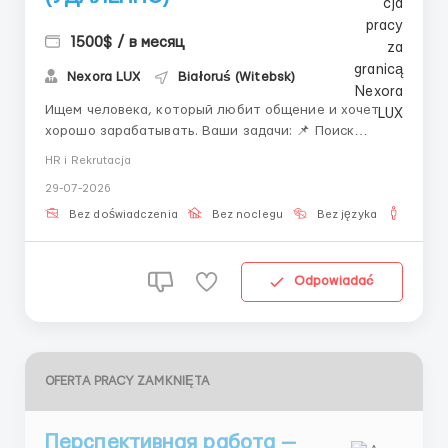
1500$ / в месяц
Nexora LUX
Białoruś (Witebsk)
Ищем человека, который любит общение и хочет
хорошо зарабатывать. Ваши задачи: 📌 Поиск
операторов и скаутов. 📌 Общение по готовому
HR i Rekrutacja
скрипту. 📌 Минимум сложностей — максимум
29-07-2026
результата. 💵 Оплата: ▪️ 0–12 подписаний — 300$ ▪️
13–24 — 600$ ▪️ 25–34 —...
Bez doświadczenia
Bez noclegu
Bez języka
Dla m
Odpowiadać
OFERTA PRACY ZAMKNIĘTA
Перспективная работа —