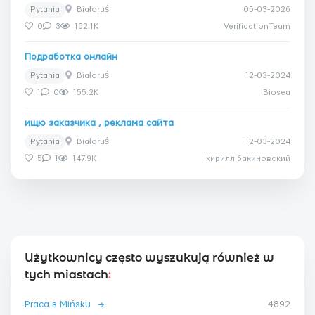
Pytania
Białoruś
05-03-2026
0
3
162.1K
VerificationTeam
Подработка онлайн
Pytania
Białoruś
12-03-2024
1
0
155.2K
Biosea
ищю заказчика , реклама сайта
Pytania
Białoruś
12-03-2024
5
1
147.9K
кирилл бакиновский
Użytkownicy często wyszukują również w
tych miastach
:
Praca в Mińsku
→
4892