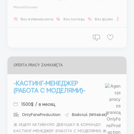
начать зарабатывать на этом. Мы ищем чат-
Menedżerowie
оператора для работы с клиентами. 📌 Задачи —
переписка — помощь клиентам — подбор моделей —
Bez doświadczenia
Bez noclegu
Bez języka
Dla m
организация встреч 💰 Доход &bu...
OFERTA PRACY ZAMKNIĘTA
-КАСТИНГ-МЕНЕДЖЕР
(РАБОТА С МОДЕЛЯМИ)-
1500$ / в месяц
OnlyFansProduction
Białoruś (Witebsk)
🎀 ИЩЕМ АКТИВНУЮ ДЕВУШКУ В КОМАНДУ:
КАСТИНГ-МЕНЕДЖЕР (РАБОТА С МОДЕЛЯМИ) 🎀