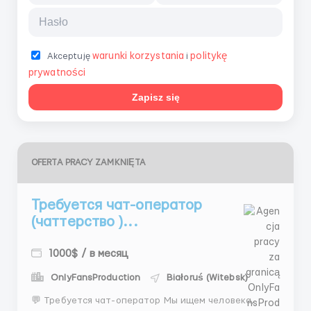
warunki korzystania
politykę
Akceptuję
i
prywatności
Zapisz się
OFERTA PRACY ZAMKNIĘTA
Требуется чат-оператор
(чаттерство )...
1000$ / в месяц
OnlyFansProduction
Białoruś (Witebsk)
💬 Требуется чат-оператор Мы ищем человека,