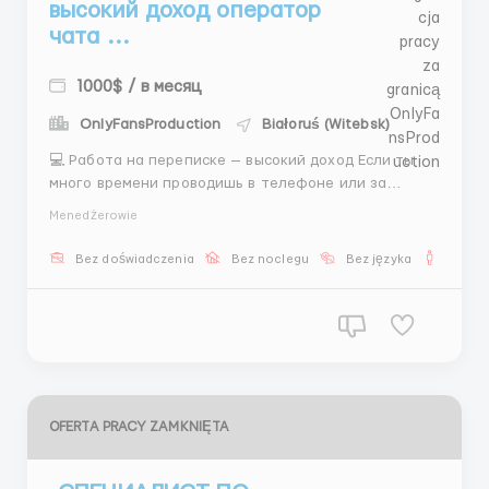
высокий доход оператор
чата ...
1000$ / в месяц
OnlyFansProduction
Białoruś (Witebsk)
💻 Работа на переписке — высокий доход Если ты
много времени проводишь в телефоне или за
компьютером — можно зарабатывать на этом
Menedżerowie
деньги. 💬 Что нужно делать: • Переписываться с
клиентами • Помогать с выбором модели •
Bez doświadczenia
Bez noclegu
Bez języka
Dla m
Организовывать встречи 💰 Оплата: • 600$...
OFERTA PRACY ZAMKNIĘTA