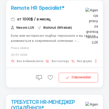
Remote HR Specialist*
от 1000$ / в месяц
Nexora LUX
Białoruś (Witebsk)
Если вам интересен подбор персонала и вы хотите
развиваться в современной компании —
присоединяйтесь к нашей команде. Обязанности: •
Praca zdalna
Подбор операторов. • Подбор скаутов. •
30-07-2026
Сопровождение кандидатов. Оплата: 300$ → 600$ →
800$ → 1000$ Дополнительно: +5...
Bez doświadczenia
Bez noclegu
Bez języka
Dla m
Odpowiadać
ТРЕБУЕТСЯ HR-МЕНЕДЖЕР
(УДАЛЁННО)*