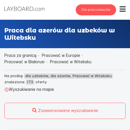
Dla pracodawców
Praca dla azerów dla uzbeków w
Witebsku
Praca za granicą
Pracować w Europie
Pracować w Białorusi
Pracować w Witebsku
Na prośbę
dla uzbeków, dla azerów, Pracować w Witebsku
znalezione
173
oferty
Wyszukiwanie na mapie
Zaawansowane wyszukiwanie