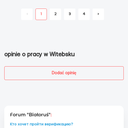
<
1
2
3
4
>
opinie o pracy w Witebsku
Dodać opinię
Forum "Białoruś"
:
Кто хочет пройти верификацию?