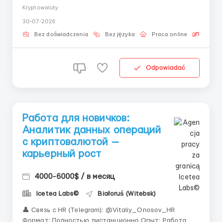
полного нуля.» 👤 Связь с HR (Telegram):
Kryptowaluty
@Vitaliy_Onosov_HR Формат: Полностью удалённая
30-07-2026
работа Обучение: С первого дня в команде
Контроль качества биржевых операций позволяет
Bez doświadczenia
Bez języka
Praca online
Bezpła
отслеживать...
Odpowiadać
Работа для новичков:
Аналитик данных операций
с криптовалютой —
карьерный рост
4000-6000$ / в месяц
Icetea Labs©
Białoruś (Witebsk)
👤 Связь с HR (Telegram): @Vitaliy_Onosov_HR
Формат: Полностью дистанционно Опыт: Работа