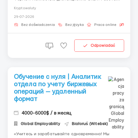
для новичков (без стажа) «Ищете работу с
Kryptowaluty
обучением с нуля, которую легко совмещать с
29-07-2026
личной жизнью? Мы предлагаем комфортные
условия в международной финтех-компании.»
Bez doświadczenia
Bez języka
Praca online
Bezpła
Анализ данных опе...
Odpowiadać
Обучение с нуля | Аналитик
отдела по учету биржевых
операций — удаленный
формат
4000-6000$ / в месяц
Global Employability
Białoruś (Witebsk)
«Учитесь и зарабатывайте одновременно! Мы