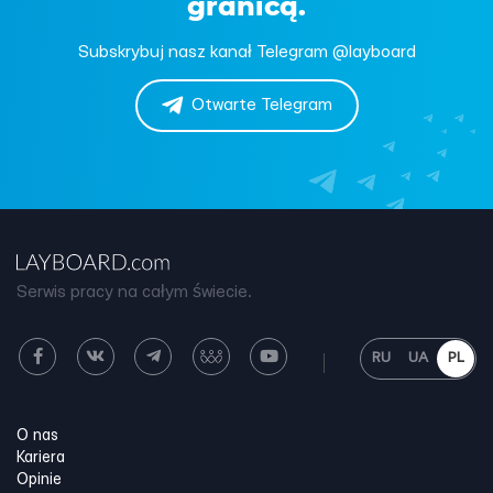
granicą.
Subskrybuj nasz kanał Telegram @layboard
Otwarte Telegram
Serwis pracy na całym świecie.
RU
UA
PL
O nas
Kariera
Opinie