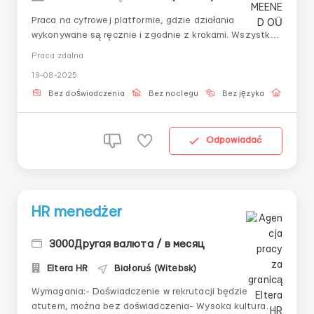
Praca na cyfrowej platformie, gdzie działania
wykonywane są ręcznie i zgodnie z krokami. Wszystko
jest ustawione na samodzielność i spokojną
Praca zdalna
produktywność. Szkolenie wliczone, doświadczenie nie
19-08-2025
jest wymagane. 📌 Zadania:– Logowanie się do
systemu za pomocą indywidualnego klucza–
Bez doświadczenia
Bez noclegu
Bez języka
Praca 
Wykonywanie zadań sce...
Odpowiadać
HR menedżer
3000Другая валюта / в месяц
Eltera HR
Białoruś (Witebsk)
Wymagania:- Doświadczenie w rekrutacji będzie
atutem, można bez doświadczenia- Wysoka kultura