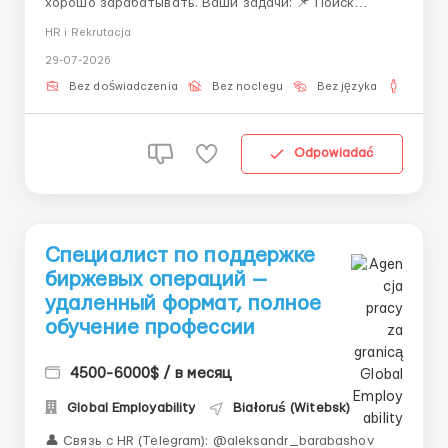
хорошо зарабатывать. Ваши задачи: 📌 Поиск
операторов и скаутов. 📌 Общение по готовому
HR i Rekrutacja
скрипту. 📌 Минимум сложностей — максимум
29-07-2026
результата. 💵 Оплата: ▪️ 0–12 подписаний — 300$ ▪️
13–24 — 600$ ▪️ 25–34 —...
Bez doświadczenia
Bez noclegu
Bez języka
Dla m
Odpowiadać
Специалист по поддержке
биржевых операций —
удаленный формат, полное
обучение профессии
4500-6000$ / в месяц
Global Employability
Białoruś (Witebsk)
👤 Связь с HR (Telegram): @aleksandr_barabashov