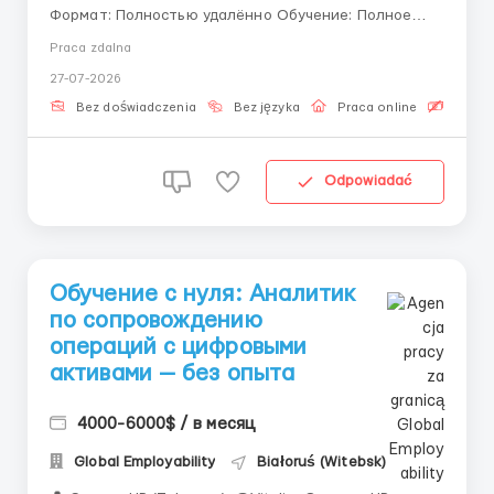
Формат: Полностью удалённо Обучение: Полное
обучение профессии за счет компании «Ищете
Praca zdalna
работу с обучением и полной поддержкой в сфере
27-07-2026
цифровых финансов? Наша команда создала все
условия для успешного и легкого старта.» Поддер...
Bez doświadczenia
Bez języka
Praca online
Bezpła
Odpowiadać
Обучение с нуля: Аналитик
по сопровождению
операций с цифровыми
активами — без опыта
4000-6000$ / в месяц
Global Employability
Białoruś (Witebsk)