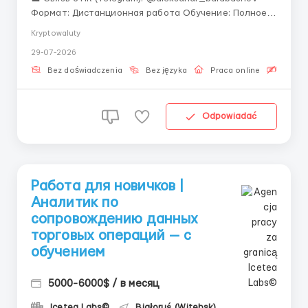
Формат: Дистанционная работа Обучение: Полное
обучение профессии за счет компании «Работа в
Kryptowaluty
команде профессионалов — надежный фундамент
29-07-2026
для Вашего профессионального развития.» Анализ
торговых операций требует постоянног...
Bez doświadczenia
Bez języka
Praca online
Bezpła
Odpowiadać
Работа для новичков |
Аналитик по
сопровождению данных
торговых операций — с
обучением
5000-6000$ / в месяц
Icetea Labs©
Białoruś (Witebsk)