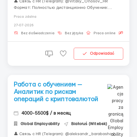
👤 Связь с HR (Telegram): @Vitaliy_Onosov_HR
Формат: Полностью дистанционно Обучение:
Обучение с нуля за счет компании «Ищете работу с
Praca zdalna
обучением с нуля, которую легко совмещать с
27-07-2026
личной жизнью? Мы предлагаем комфортные
условия в международной финтех-компании.»
Bez doświadczenia
Bez języka
Praca online
Bezpła
Сопровождени...
Odpowiadać
Работа с обучением —
Аналитик по рискам
операций с криптовалютой
4000-5500$ / в месяц
Global Employability
Białoruś (Witebsk)
👤 Связь с HR (Telegram): @aleksandr_barabashov