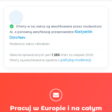
Oferty w tej sekcji są weryfikowane przez moderatora
AI, a ponowną weryfikację przeprowadza
Kostyantin
Dorofeev
.
Moderator sekcji «Witebsk»
Obecnie sprawdzanych jest
1 260
ofert za sierpień 2026.
polityką moderacji
Oferty są weryfikowane zgodnie z
.
Pracuj w Europie i na całym