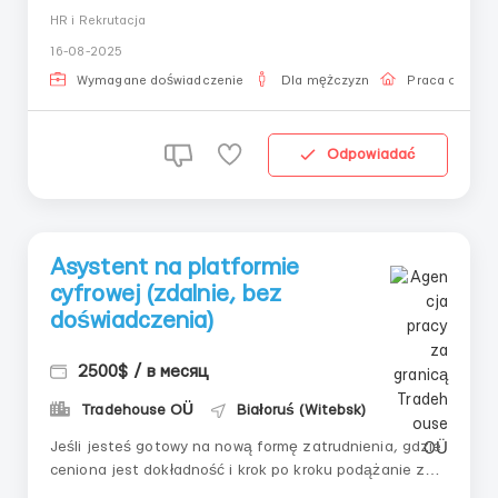
języka mówionego i pisanego- Postępowa praca-
HR i Rekrutacja
Możliwość rozwoju kariery- Obsługa komputera,
16-08-2025
efektywna praca z systemami CRM i
komunikatoramiObowiązki:- Przeprowadzanie
Wymagane doświadczenie
Dla mężczyzn
Praca online
wstępnych rozmów kwalifikacyjnych i oc...
Odpowiadać
Asystent na platformie
cyfrowej (zdalnie, bez
doświadczenia)
2500$ / в месяц
Tradehouse OÜ
Białoruś (Witebsk)
Jeśli jesteś gotowy na nową formę zatrudnienia, gdzie
ceniona jest dokładność i krok po kroku podążanie za
algorytmem — dołącz do nas. To nowoczesny format