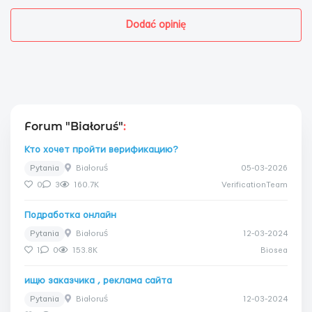
Dodać opinię
Forum "Białoruś"
:
Кто хочет пройти верификацию?
Pytania
Białoruś
05-03-2026
0
3
160.7K
VerificationTeam
Подработка онлайн
Pytania
Białoruś
12-03-2024
1
0
153.8K
Biosea
ищю заказчика , реклама сайта
Pytania
Białoruś
12-03-2024