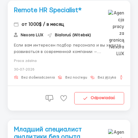
Remote HR Specialist*
от 1000$ / в месяц
Nexora LUX
Białoruś (Witebsk)
Если вам интересен подбор персонала и вы хотите
развиваться в современной компании —
присоединяйтесь к нашей команде. Обязанности: •
Praca zdalna
Подбор операторов. • Подбор скаутов. •
30-07-2026
Сопровождение кандидатов. Оплата: 300$ → 600$ →
800$ → 1000$ Дополнительно: +5...
Bez doświadczenia
Bez noclegu
Bez języka
Dla m
Odpowiadać
Младший специалист
аналитики без опыта