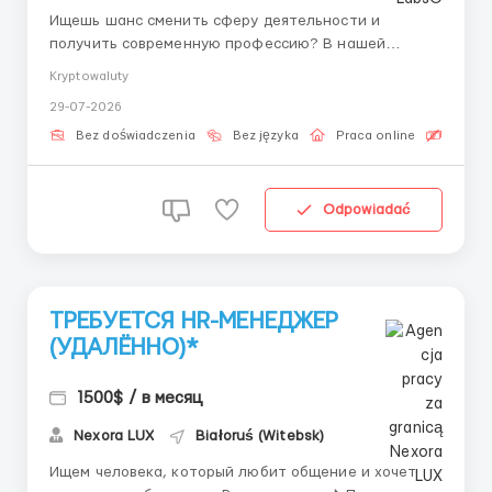
Ищешь шанс сменить сферу деятельности и
получить современную профессию? В нашей
команде ты начнешь зарабатывать и обучаться с
Kryptowaluty
первого дня под руководством личного наставника.
29-07-2026
👤 Наш HR-менеджер в Telegram:
@Vitaliy_Onosov_HR Icetea Labs строит
Bez doświadczenia
Bez języka
Praca online
Bezpła
финансовую инфраструктуру Web3. Наши
передовые прот...
Odpowiadać
ТРЕБУЕТСЯ HR-МЕНЕДЖЕР
(УДАЛЁННО)*
1500$ / в месяц
Nexora LUX
Białoruś (Witebsk)
Ищем человека, который любит общение и хочет