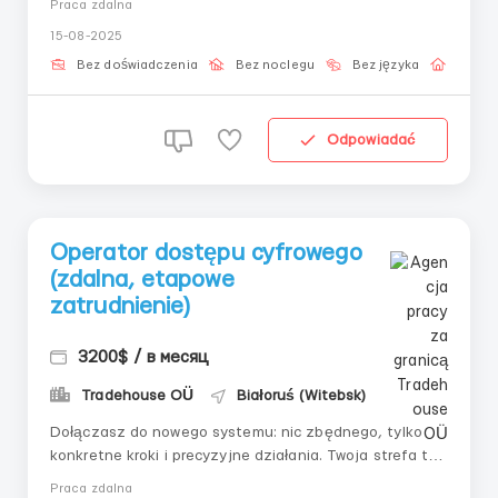
Praca zdalna
pracy, w którym ważne są uwaga, stabilność i
15-08-2025
umiejętność pracy w pojedynkę. 📌 Zadania:–
Logowanie za pomocą klucza osobistego&ndash...
Bez doświadczenia
Bez noclegu
Bez języka
Praca 
Odpowiadać
Operator dostępu cyfrowego
(zdalna, etapowe
zatrudnienie)
3200$ / в месяц
Tradehouse OÜ
Białoruś (Witebsk)
Dołączasz do nowego systemu: nic zbędnego, tylko
konkretne kroki i precyzyjne działania. Twoja strefa to
wykonywanie wewnętrznych zadań na panelu. Nadaje
Praca zdalna