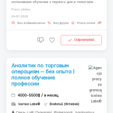
оплачиваем обучение с первого дня и помогаем
освоить профессию с нуля.» 👤 Связь с HR
Praca zdalna
(Telegram): @aleksandr_barabashov Формат: Полная
29-07-2026
удаленная работа Обучение: За счет компании с
первых дней Учет биржевых операций — важный ...
Bez doświadczenia
Bez języka
Praca online
Bezpła
Odpowiadać
Аналитик по торговым
операциям — без опыта |
полное обучение
профессии
4000-5500$ / в месяц
Icetea Labs©
Białoruś (Witebsk)
👤 Связь с HR (Telegram): @aleksandr_barabashov