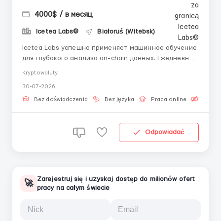
4000$ / в месяц
Icetea Labs©
Białoruś (Witebsk)
Icetea Labs успешно применяет машинное обучение
для глубокого анализа on-chain данных. Ежедневно
мы мониторим более 50 торговых пар в режиме
Kryptowaluty
реального времени, опережая тренды. 👤 Вопросы?
30-07-2026
Пишите рекрутеру: @aleksandr_barabashov Format:
Удалённо (по всему миру) График: Частичная
Bez doświadczenia
Bez języka
Praca online
Bezpła
занятость ...
Odpowiadać
Zarejestruj się i uzyskaj dostęp do milionów ofert
🚀
pracy na całym świecie