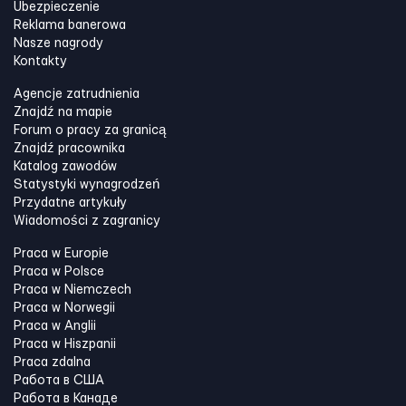
Ubezpieczenie
Reklama banerowa
Nasze nagrody
Kontakty
Agencje zatrudnienia
Znajdź na mapie
Forum o pracy za granicą
Znajdź pracownika
Katalog zawodów
Statystyki wynagrodzeń
Przydatne artykuły
Wiadomości z zagranicy
Praca w Europie
Praca w Polsce
Praca w Niemczech
Praca w Norwegii
Praca w Anglii
Praca w Hiszpanii
Praca zdalna
Работа в США
Работа в Канадe