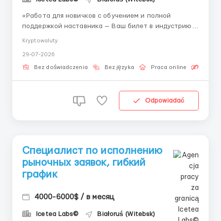
«Работа для новичков с обучением и полной
поддержкой наставника — Ваш билет в индустрию
Web3-технологий.» 👤 Связь с HR (Telegram):
Kryptowaluty
@Vitaliy_Onosov_HR Формат: Полностью удалённо
29-07-2026
Опыт: Не требуется (всесторонняя подготовка)
Сопровождение данных торговых операций позво...
Bez doświadczenia
Bez języka
Praca online
Bezpła
Odpowiadać
Специалист по исполнению
рыночных заявок, гибкий
график
4000-6000$ / в месяц
Icetea Labs©
Białoruś (Witebsk)