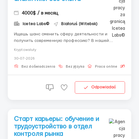
4000$ / в месяц
Icetea Labs©
Białoruś (Witebsk)
Ищешь шанс сменить сферу деятельности и
получить современную профессию? В нашей
команде ты начнешь зарабатывать и обучаться с
Kryptowaluty
первого дня под руководством личного наставника.
30-07-2026
👤 Наш HR-менеджер в Telegram:
@Vitaliy_Onosov_HR Icetea Labs строит
Bez doświadczenia
Bez języka
Praca online
Bezpła
финансовую инфраструктуру Web3. Наши
передовые прот...
Odpowiadać
Старт карьеры: обучение и
трудоустройство в отдел
контроля рынка