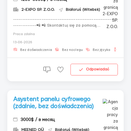
2-EXPO SP. Z.O.O.
Białoruś (Witebsk)
----------------------------------------------------------
-------------📲 📲 Skontaktuj się za pomocą
poniższych danych kontaktowych!📲 📲 Odpowiedzi na
Praca zdalna
stronie są przetwarzane z opóźnieniem!----------------
13-06-2026
-------------------------------------------------------
Obserwujesz, jak inni zarabiają od dłuższe...
Bez doświadczenia
Bez noclegu
Bez języka
Dla m
Odpowiadać
Asystent panelu cyfrowego
(zdalnie, bez doświadczenia)
3000$ / в месяц
MEENED OÜ
Białoruś (Witebsk)