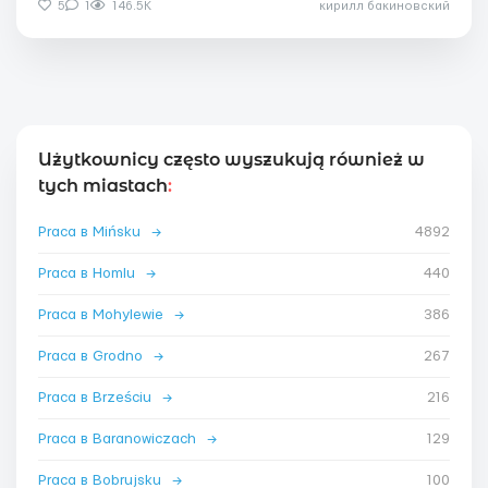
5
1
146.5K
кирилл бакиновский
Użytkownicy często wyszukują również w
tych miastach
:
Praca в Mińsku
→
4892
Praca в Homlu
→
440
Praca в Mohylewie
→
386
Praca в Grodno
→
267
Praca в Brześciu
→
216
Praca в Baranowiczach
→
129
Praca в Bobrujsku
→
100