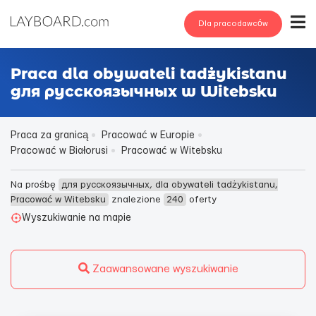
Dla pracodawców
Praca dla obywateli tadżykistanu
для русскоязычных w Witebsku
Praca za granicą
Pracować w Europie
Pracować w Białorusi
Pracować w Witebsku
Na prośbę
для русскоязычных, dla obywateli tadżykistanu,
Pracować w Witebsku
znalezione
240
oferty
Wyszukiwanie na mapie
Zaawansowane wyszukiwanie