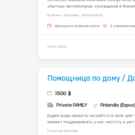
опытных автомаляров, кузовщиков в Финл
бесплатная. Контактное лицо — Виктория Кущова. Телефон, Viber, WhatsApp +37256721434.
Budowa - Naprawa - Architektura
Требования к кандидатам: ...
Wymagane doświadczenie
Z zakwaterow
19-01-2024
Помощница по дому / Д
1500 $
Private FAMILY
Finlandia (Espoo
Будем рады принять на работу в свой дом
сможет поддерживать у нас чистоту и уют ✨ Место работы: Хельсинки, район - Эспоо, 
Рантатие; График работы: с 09:00 до 20:00. Выходной воскресение. Основные обязанности: ⁃
Personel domowy
уборка кварт...