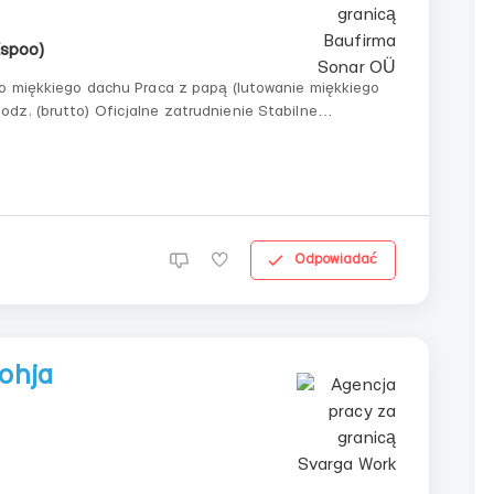
Espoo)
zatrudnienie i dobre warunki pracy Wymagania: — Doświadczenie w pracy z miękkim dachem &...
Odpowiadać
ohja
)