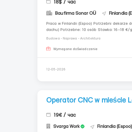
18$ / час
Baufirma Sonar OÜ
Finlandia (
Praca w Finlandii (Espoo) Potrzebni dekarze do miękkiego dachu Praca z papą (lutowanie miękkiego
dachu) Potrzebne: 10 osób Stawka: 16–18 €/godz. (brutto) Oficjalne zatrudnienie Stabilne
Budowa - Naprawa - Architektura
Wymagane doświadczenie
12-05-2026
Operator CNC w mieście L
19€ / час
Svarga Work
Finlandia (Espoo