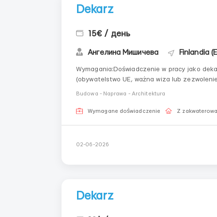
Dekarz
15€ / день
Ангелина Мишичева
Finlandia (
Wymagania:Doświadczenie w pracy jako deka
(obywatelstwo UE, ważna wiza lub zezwolenie na pobyt) Gdzie pracować? Finlan
Warunki pracy: Grafik: 8 godzin dziennie. Możliwe nadgodziny w dni powszednie i dodatkowe
Budowa - Naprawa - Architektura
godzin...
Wymagane doświadczenie
Z zakwaterow
02-06-2026
Dekarz