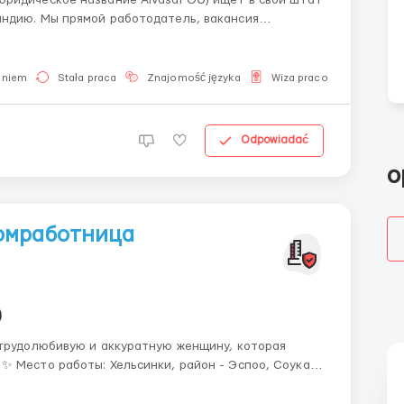
яндию. Мы прямой работодатель, вакансия
aniem
Stała praca
Znajomość języka
Wiza pracownicza
Odpowiadać
o
омработница
)
 трудолюбивую и аккуратную женщину, которая
Соукан