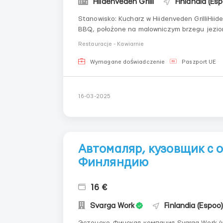
Hiidenveden Grilli
Finlandia (Es
Stanowisko: Kucharz w Hiidenveden GrilliHiid
BBQ, położone na malowniczym brzegu jezior
burgerownia znalazła się w pierwszej trzynas
Restauracje - Kawiarnie
doświadczonego i...
Wymagane doświadczenie
Paszport UE
16-03-2025
Автомаляр, кузовщик с 
Финляндию
16 €
Svarga Work
Finlandia (Espoo
Эстонско-Финская компания Svarga Work (юридическое название Alvasar OÜ) ищет в свой штат