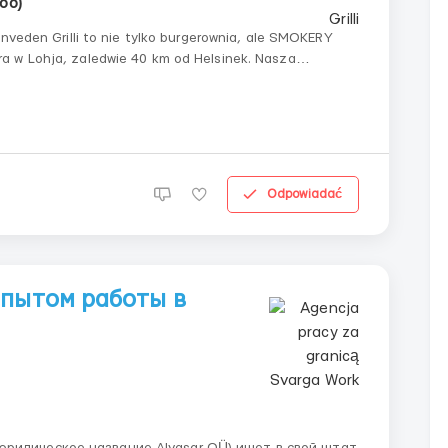
poo)
enveden Grilli to nie tylko burgerownia, ale SMOKERY
a w Lohja, zaledwie 40 km od Helsinek. Nasza
tce najlepszych burgerowni w Finlandii, a teraz szukamy
Odpowiadać
опытом работы в
)