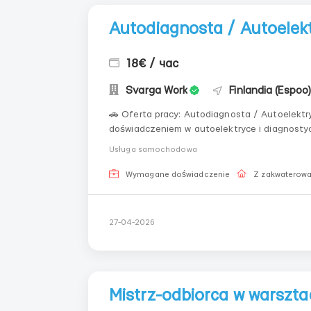
Autodiagnosta / Autoelek
18€ / час
Svarga Work
Finlandia (Espoo
🚗 Oferta pracy: Autodiagnosta / Autoelektryk 🔧 (Espoo, 
doświadczeniem w autoelektryce i diagnostyce! 🗣 Wymagania: — Język rosyjski — Doświadcz
zawodzie 🕒 Grafik: — PN–PT — 08:00 – 1
Usługa samochodowa
Wymagane doświadczenie
Z zakwaterow
27-04-2026
Mistrz-odbiorca w warszt