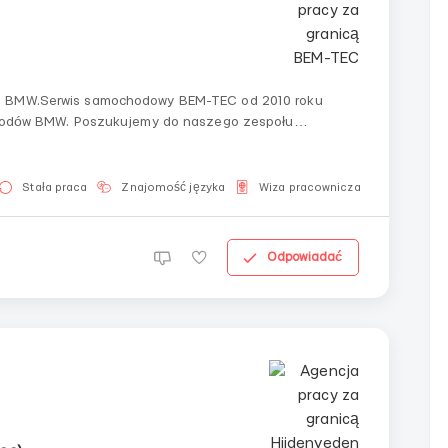
ie BMW.Serwis samochodowy BEM-TEC od 2010 roku
ochodów BMW. Poszukujemy do naszego zespołu
hcą się rozwijać zawodowo.Obowiązki:— Praca z
Stała praca
Znajomość języka
Wiza pracownicza
Dla mężc
Odpowiadać