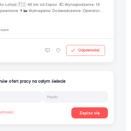
adczenie: Operator
gielski lub fiński 🇬🇧🇫🇮 Umiejętności programowania
aniem
Odpowiadać
ionów ofert pracy na całym świecie
watności
Zapisz się