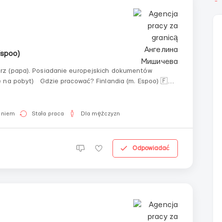
Espoo)
rz (papa). Posiadanie europejskich dokumentów
dia (m. Espoo) 🇫🇮
aniem
Stała praca
Dla mężczyzn
Odpowiadać