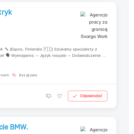
tryk
)
Finlandia 🇫🇮) Szukamy specjalisty z
enie w
6:30 — Możliwe nadgodziny - W ZA...
aniem
Bez języka
Odpowiadać
acie BMW.