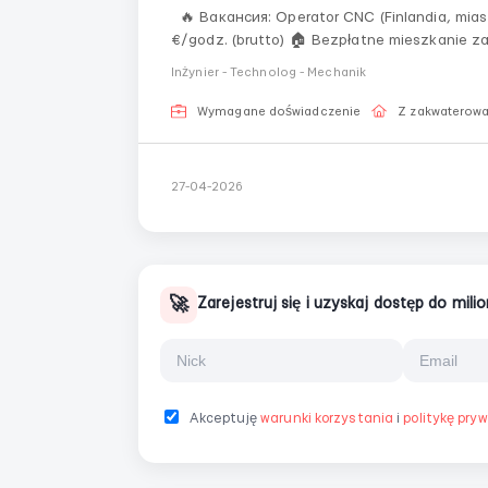
🔥 Вакансия: Operator CNC (Finlandia, miasto Lohja) 🇫🇮 40 km od Espoo 💶 Wynagrodzenie: 19
€/godz. (brutto) 🏠 Bezpłatne mieszkanie zapewnione 👨‍🏭 Wymagania: Doświ
CNC tokarek (Fanuc) ⚙️ Znajomość języka: an
Inżynier - Technolog - Mechanik
F...
Wymagane doświadczenie
Z zakwaterow
27-04-2026
🚀
Zarejestruj się i uzyskaj dostęp do mil
Akceptuję
warunki korzystania
i
politykę pry