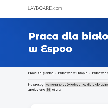
Praca dla bia
w Espoo
Praca za granicą
Pracować w Europie
Pracować w
Na prośbę
wymagane doświadczenie, dla białorusin
znalezione
18
oferty