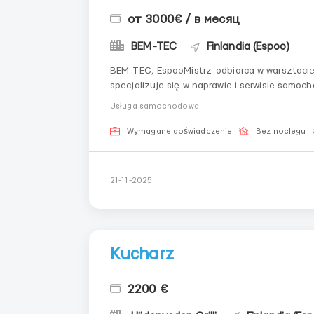
от 3000€ / в месяц
BEM-TEC
Finlandia (Espoo)
BEM-TEC, EspooMistrz-odbiorca w warsztac
specjalizuje się w naprawie i serwisie sam
pracowników, którzy kochają to, co robią i c
Usługa samochodowa
przychodzącym ruchem (rozmowy, ...
Wymagane doświadczenie
Bez noclegu
21-11-2025
Kucharz
2200 €