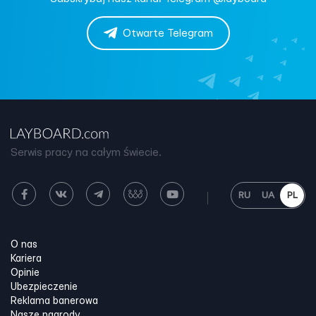
Otwarte Telegram
Serwis pracy na całym świecie.
RU
UA
PL
O nas
Kariera
Opinie
Ubezpieczenie
Reklama banerowa
Nasze nagrody