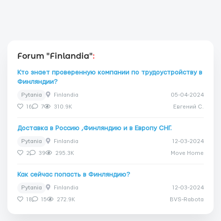
Forum "Finlandia"
:
Кто знает проверенную компании по трудоустройству в
Финляндии?
Pytania
Finlandia
05-04-2024
16
7
310.9K
Евгений C.
Доставка в Россию ,Финляндию и в Европу СНГ.
Pytania
Finlandia
12-03-2024
2
39
295.3K
Move Home
Как сейчас попасть в Финляндию?
Pytania
Finlandia
12-03-2024
18
15
272.9K
BVS-Rabota