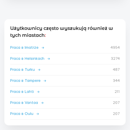
Użytkownicy często wyszukują również w
tych miastach
:
Praca в Imatrze
→
4954
Praca в Helsinkach
→
3274
Praca в Turku
→
487
Praca в Tampere
→
344
Praca в Lahti
→
211
Praca в Vantaa
→
207
Praca в Oulu
→
207