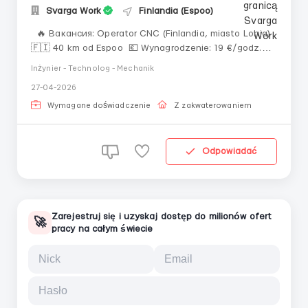
Svarga Work
Finlandia (Espoo)
🔥 Вакансия: Operator CNC (Finlandia, miasto Lohja)
🇫🇮 40 km od Espoo 💶 Wynagrodzenie: 19 €/godz.
(brutto) 🏠 Bezpłatne mieszkanie zapewnione 👨‍🏭
Inżynier - Technolog - Mechanik
Wymagania: Doświadczenie: Operator CNC tokarek
27-04-2026
(Fanuc) ⚙️ Znajomość języka: angielski lub fiński 🇬🇧
🇫🇮 Umiejętności programowania F...
Wymagane doświadczenie
Z zakwaterowaniem
Odpowiadać
Zarejestruj się i uzyskaj dostęp do milionów ofert
🚀
pracy na całym świecie