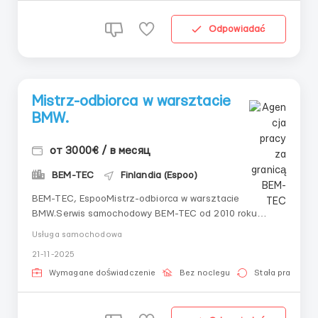
Odpowiadać
Mistrz-odbiorca w warsztacie
BMW.
от 3000€ / в месяц
BEM-TEC
Finlandia (Espoo)
BEM-TEC, EspooMistrz-odbiorca w warsztacie
BMW.Serwis samochodowy BEM-TEC od 2010 roku
specjalizuje się w naprawie i serwisie samochodów
Usługa samochodowa
BMW. Poszukujemy do naszego zespołu pracowników,
21-11-2025
którzy kochają to, co robią i chcą się rozwijać
zawodowo.Obowiązki:— Praca z przychodzącym ruchem
Wymagane doświadczenie
Bez noclegu
Stała praca
(rozmowy, ...