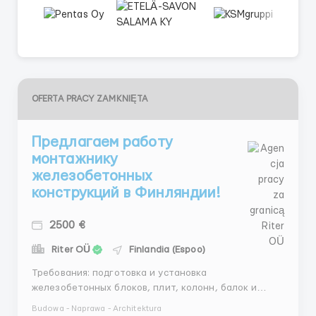
OFERTA PRACY ZAMKNIĘTA
Предлагаем работу
монтажнику
железобетонных
конструкций в Финляндии!
2500 €
Riter OÜ
Finlandia (Espoo)
Требования: подготовка и установка
железобетонных блоков, плит, колонн, балок и
других конструктивных элементов, работа с краном,
Budowa - Naprawa - Architektura