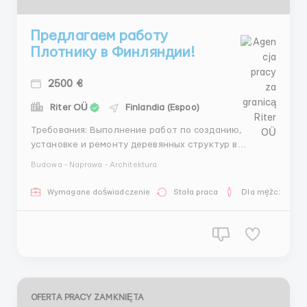
Предлагаем работу
Плотнику в Финляндии!
2500 €
Riter OÜ
Finlandia (Espoo)
Требования: Выполнение работ по созданию,
установке и ремонту деревянных структур в
соответствии с технологическими картами и
Budowa - Naprawa - Architektura
проектной документацией Обязателен опыт работы
в строительстве (не менее 2-х лет). Где работать?
Wymagane doświadczenie
Stała praca
Dla mężczyzn
Обьекты в разных городах Финляндии Условия
работы: ...
OFERTA PRACY ZAMKNIĘTA