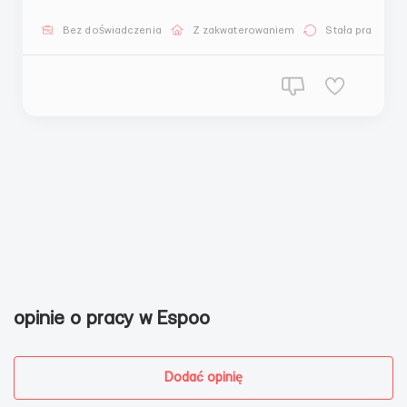
продукции к отправке! Сайт: Представитель/
консультант - Адам М. Контактные данные для
Bez doświadczenia
Z zakwaterowaniem
Stała praca
связи: — Вайбер - +491787290051 — Те...
opinie o pracy w Espoo
Dodać opinię