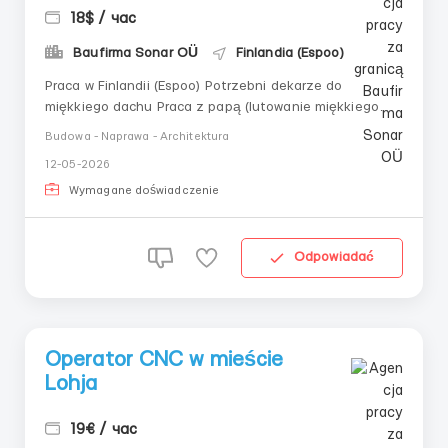
18$ / час
Baufirma Sonar OÜ
Finlandia (Espoo)
Praca w Finlandii (Espoo) Potrzebni dekarze do
miękkiego dachu Praca z papą (lutowanie miękkiego
dachu) Potrzebne: 10 osób Stawka: 16–18 €/godz.
Budowa - Naprawa - Architektura
(brutto) Oficjalne zatrudnienie Stabilne zatrudnienie i
12-05-2026
dobre warunki pracy Wymagania: — Doświadczenie w
pracy z miękkim dachem &...
Wymagane doświadczenie
Odpowiadać
Operator CNC w mieście
Lohja
19€ / час