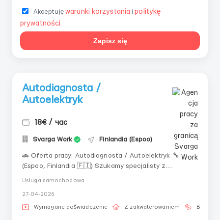
warunki korzystania
politykę
Akceptuję
i
prywatności
Zapisz się
Autodiagnosta /
Autoelektryk
18€ / час
Svarga Work
Finlandia (Espoo)
🚗 Oferta pracy: Autodiagnosta / Autoelektryk 🔧
(Espoo, Finlandia 🇫🇮) Szukamy specjalisty z
doświadczeniem w autoelektryce i diagnostyce! 🗣
Usługa samochodowa
Wymagania: — Język rosyjski — Doświadczenie w
27-04-2026
zawodzie 🕒 Grafik: — PN–PT — 08:00 – 16:30 — Możliwe
nadgodziny - W ZA...
Wymagane doświadczenie
Z zakwaterowaniem
Bez języ