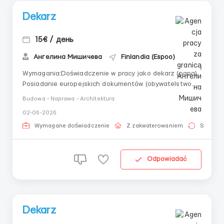
Dekarz
15€ / день
Ангелина Мишичева
Finlandia (Espoo)
Wymagania:Doświadczenie w pracy jako dekarz (papa).
Posiadanie europejskich dokumentów (obywatelstwo
UE, ważna wiza lub zezwolenie na pobyt) Gdzie
Budowa - Naprawa - Architektura
pracować? Finlandia (m. Espoo) 🇫🇮 Warunki pracy:
02-06-2026
Grafik: 8 godzin dziennie. Możliwe nadgodziny w dni
powszednie i dodatkowe godzin...
Wymagane doświadczenie
Z zakwaterowaniem
Stała pr
Odpowiadać
Dekarz