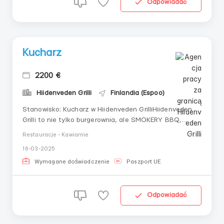
Odpowiadać
Kucharz
2200 €
Hiidenveden Grilli
Finlandia (Espoo)
Stanowisko: Kucharz w Hiidenveden GrilliHiidenveden
Grilli to nie tylko burgerownia, ale SMOKERY BBQ,
położone na malowniczym brzegu jeziora w Lohja,
Restauracje - Kawiarnie
zaledwie 40 km od Helsinek. Nasza burgerownia
16-03-2025
znalazła się w pierwszej trzynastce najlepszych
burgerowni w Finlandii, a teraz szukamy
Wymagane doświadczenie
Paszport UE
doświadczonego i...
Odpowiadać