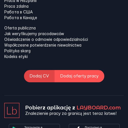
Praca w Hiszpanii
Praca zdalna
Работа в США
Работа в Канадe
Oferta publiczna
Jak weryfikujemy pracodawców
Oświadczenie o odmowie odpowiedzialności
Współczesne potwierdzenie niewolnictwa
Polityka skarg
Kodeks etyki
Dodaj CV
Dodaj oferty pracy
Pobierz aplikację z
LAYBOARD.com
Znalezienie pracy za granicą jest teraz łatwe!