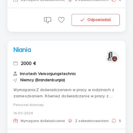
godz./dzień), sob. - (od 6 godz./dzień).🏘
Zakwaterowanie – 3...
Odpowiadać
Niania
2000 €
Innotech Versorgungstechniс
Niemcy (Brandenburgia)
Wymagania:Z doświadczeniem w pracy w rodzinach z
zamieszkaniem. Również doświadczenie w pracy z
bliźniakami lub dwójką dzieci jednocześnie.Do 50 lat.
Personel domowy
Bez nałogów.Sportowa, aktywna.Gdzie pracować?
16-03-2024
Niemcy, region BrandenburgWarunki
pracy:Zakwaterowanie i wyżywienie na koszt rodziny,
Wymagane doświadczenie
Z zakwaterowaniem
Stała pr
pełne zatrudnienie,...