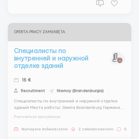
OFERTA PRACY ZAMKNIĘTA
Специалисты по
внутренней и наружной
отделке зданий
16 €
Recruitment
Niemcy (Brandenburgia)
Специалисты по внутренней и наружной отделке
зданий Места работы: Земля Brandenburg Германия
Основные обязанности: Внутренняя и наружная
Pracownicze specjalizacje
отделка зданий (жилые многоквартирные дома, 3-4
этажа) Дома в основном старые, реконструкции.
Wymagane doświadczenie
Z zakwaterowaniem
Stała pr
Замена старых деревянных перекрытий на новые,