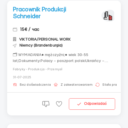
Pracownik Produkcji
Schneider
15€ / час
VIKTORIA/PERSONAL WORK
Niemcy (Brandenburgia)
🗂 WYMAGANIA● mężczyźni;● wiek 30-55
lat;Dokumenty:Polacy – paszport polskiUkraińcy –
jeden z warunkówkarta pobytu z Polski,status ochrony
Fabryky - Produkcja - Przemysł
z Polski minimum miesiąc (stempel wjazdu od 24.02.22
31-07-2025
+ pesel UKR),Obecność składki ZUS za ostatni
miesiąc● Doświadczenie mile widziane w pracy w
Bez doświadczenia
Z zakwaterowaniem
Stała praca
przemyśle metalur...
Odpowiadać