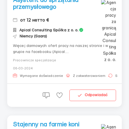
Asystent do sprzątania
przemysłowego
от 12 нетто €
Apical Consulting Spółka z o. o.
Niemcy (Saara)
Więcej darmowych ofert pracy na naszej stronie i w
grupie na facebooku (Apical
Consulting)!___________________________
Pracownicze specjalizacje
_👤 Asystent do sprzątania przemysłowego🇩🇪
06-03-2024
Niemcy, Illingen💶 Wynagrodzenie (netto): 12 €/godzina
📅 Grafik: pon-pt, 8-10 godzin, sob – czasami🛏
Wymagane doświadczenie
Z zakwaterowaniem
Stała pr
Zakwaterowanie: 300€/miesiąc🦺 O...
Odpowiadać
Stajenny na farmie koni