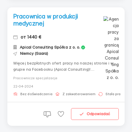
Pracownica w produkcji
medycznej
от 1440 €
Apical Consulting Spółka z o. o.
Niemcy (Saara)
Więcej bezpłatnych ofert pracy na naszej stronie i w
grupie na Facebooku (Apical Consulting)!
____________________________ 👤
Pracownicze specjalizacje
Pracownica w produkcji medycznej 🇩🇪 Niemcy,
22-04-2024
Neunkirchen 💶 Wynagrodzenie netto: od 8 €/godz. 📅
Grafik: pn-sob, 06:00-15:00, dwie przerwy po 30 minut,
Bez doświadczenia
Z zakwaterowaniem
Stała praca
średnio (180-210 godz./m...
Odpowiadać