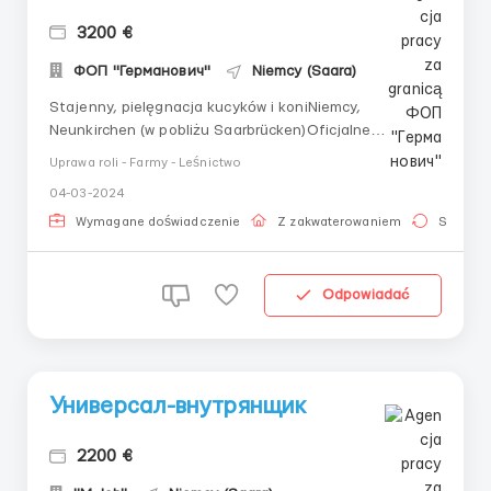
3200 €
ФОП "Германович"
Niemcy (Saara)
Stajenny, pielęgnacja kucyków i koniNiemcy,
Neunkirchen (w pobliżu Saarbrücken)Oficjalne
zatrudnienie, umowa o pracę i ubezpieczenie
Uprawa roli - Farmy - Leśnictwo
zdrowotne.Poszukiwani pracownicy do 55 lat z
04-03-2024
doświadczeniem w pracy z końmiMożliwe pary
rodzinne.Wynagrodzenie 3200 euro/miesiąc.
Wymagane doświadczenie
Z zakwaterowaniem
Stała pr
Wypłacane raz w miesiącu na konto ban...
Odpowiadać
Универсал-внутрянщик
2200 €