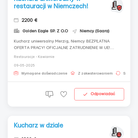
restauracji w Niemczech!
2200 €
Golden Eagle SP. Z O.O
Niemcy (Saara)
Kucharz uniwersalny Merzig, Niemcy BEZPŁATNA
OFERTA PRACY! OFICJALNE ZATRUDNIENIE W UE!
Kucharz sushi, gorące dania ⏰ Warunki pracy:
Restauracje - Kawiarnie
Harmonogram: od 10-14:30, od 17:30 do 22 Wolne
09-05-2025
półtora dnia w tygodniu Rozpoczęcie pracy: od teraz
możliwość zakupu jedzenia w restauracji z 50%
Wymagane doświadczenie
Z zakwaterowaniem
Stała pr
rabatem ...
Odpowiadać
Kucharz w dziale