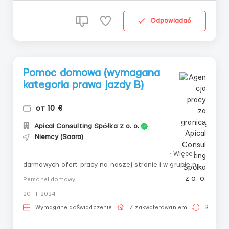
Odpowiadać
Pomoc domowa (wymagana
kategoria prawa jazdy B)
от 10 €
Apical Consulting Spółka z o. o.
Niemcy (Saara)
____________________________ · Więcej
darmowych ofert pracy na naszej stronie i w grupie na
Facebooku (Apical Consulting Praca)!
Personel domowy
____________________________ 👤 Pomoc
20-11-2024
domowa (wymagana kategoria prawa jazdy B) 🇩🇪
Niemcy, Neunkirchen 💶 Wynagrodzenie (netto): 10 € /
Wymagane doświadczenie
Z zakwaterowaniem
Stała pr
godzina, z możliw...