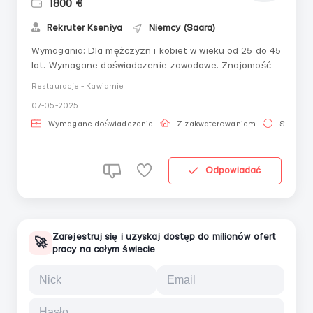
1800 €
Rekruter Kseniya
Niemcy (Saara)
Wymagania: Dla mężczyzn i kobiet w wieku od 25 do 45
lat. Wymagane doświadczenie zawodowe. Znajomość
języka rosyjskiego. Dokumenty: Paszport
Restauracje - Kawiarnie
biometryczny, wiza polska, karta pobytu, paszport EU,
07-05-2025
paragraf 24. Do obowiązków należy: praca jako kucharz
na gorącej zmianie w barze sushi w przyjaznym z...
Wymagane doświadczenie
Z zakwaterowaniem
Stała pr
Odpowiadać
Zarejestruj się i uzyskaj dostęp do milionów ofert
🚀
pracy na całym świecie