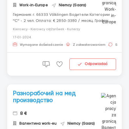
Work-in-Europe
Niemcy (Saara)
Германия: г. 66333 Völklingen Водители Категории
"С" - 2 чел. Оплата: € 2850-3380 / месяц. График
работы: пн.-пт., сб.-по необходимости, вс. -
Kierowcy - Kierowcy ciężarówek - Kurierzy
выходной. Жилье: предоставляется жилье,
17-01-2024
бесплатно. Дом, по 2 человека в комнате, которые
также оборудованы необходимыми удобствам...
Wymagane doświadczenie
Z zakwaterowaniem
Stała pr
Odpowiadać
Разнорабочий на мед
производство
8 €
Валентина work-eu
Niemcy (Saara)