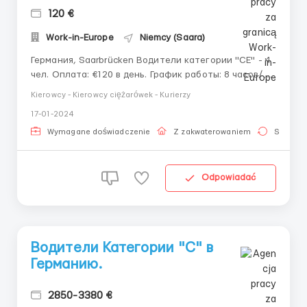
120 €
Work-in-Europe
Niemcy (Saara)
Германия, Saarbrücken Водители категории "СЕ" - 4
чел. Оплата: €120 в день. График работы: 8 часов/
день, 5дней/неделю суббота - воскресенье
Kierowcy - Kierowcy ciężarówek - Kurierzy
выходной. Жилье: работодатель предоставляет;
17-01-2024
проживание ежедневно в квартире, оплата €250/
месяц. Спецодежда: своя. ...
Wymagane doświadczenie
Z zakwaterowaniem
Stała pr
Odpowiadać
Водители Категории "С" в
Германию.
2850-3380 €