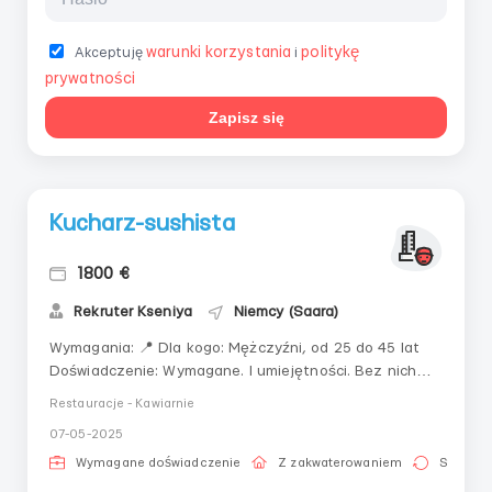
warunki korzystania
politykę
Akceptuję
i
prywatności
Zapisz się
Kucharz-sushista
1800 €
Rekruter Kseniya
Niemcy (Saara)
Wymagania: 📍 Dla kogo: Mężczyźni, od 25 do 45 lat
Doświadczenie: Wymagane. I umiejętności. Bez nich
kandydat nie będzie rozpatrywany na stanowisko.
Restauracje - Kawiarnie
Znajomość języka: Nie jest wymagana. Język rosyjski.
07-05-2025
📝 Wymagane dokumenty: Paszport biometryczny, wiza
polska, karta pobytu, paszpor...
Wymagane doświadczenie
Z zakwaterowaniem
Stała pr