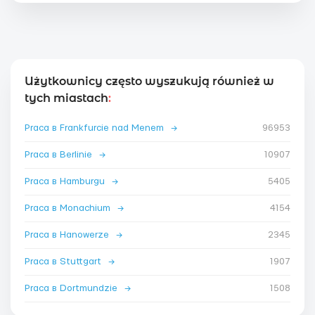
Użytkownicy często wyszukują również w
tych miastach
:
Praca в Frankfurcie nad Menem
→
96953
Praca в Berlinie
→
10907
Praca в Hamburgu
→
5405
Praca в Monachium
→
4154
Praca в Hanowerze
→
2345
Praca в Stuttgart
→
1907
Praca в Dortmundzie
→
1508