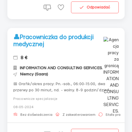
Odpowiadać
👤Pracowniczka do produkcji
medycznej
8 €
INFORMATION AND CONSULTING SERVICES.
Niemcy (Saara)
📅 Grafik/okres pracy: Pn.-sob., 06:00-15:00, dwa
przerwy po 30 minut, nd. - wolny. 8-9 godzin/dzień.
180-210 godzin/miesiąc.🛏Zakwaterowanie:
Pracownicze specjalizacje
Zapewnione odpłatnie: 350€/miesiąc. Zakwaterowanie
08-05-2024
w mieszkaniu ze wszystkimi udogodnieniami po 2-3
osoby w pokoju.🦺 Odzież robocza: Zapewniona
Bez doświadczenia
Z zakwaterowaniem
Stała praca
bezpłatnie...