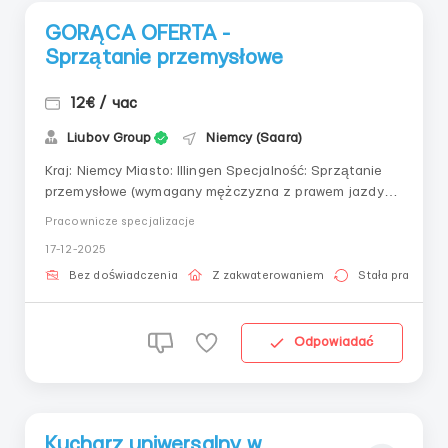
GORĄCA OFERTA -
Sprzątanie przemysłowe
12€ / час
Liubov Group
Niemcy (Saara)
Kraj: Niemcy Miasto: Illingen Specjalność: Sprzątanie
przemysłowe (wymagany mężczyzna z prawem jazdy
kategorii B lub C) - 2 Odzież robocza: Zapewniona
Pracownicze specjalizacje
przez firmę Obowiązki: Wymagany mężczyzna z
17-12-2025
prawem jazdy B lub (C nie jest konieczne). Obowiązki
pracownika obejmują: przy pomocy specjalnej m...
Bez doświadczenia
Z zakwaterowaniem
Stała praca
Odpowiadać
Kucharz uniwersalny w