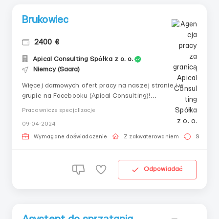
Brukowiec
2400 €
Apical Consulting Spółka z o. o.
Niemcy (Saara)
Więcej darmowych ofert pracy na naszej stronie i w
grupie na Facebooku (Apical Consulting)!
____________________________ 👤
Pracownicze specjalizacje
Brukarze 🇩🇪 Niemcy, Greimerath 💶 Wynagrodzenie
09-04-2024
(na rękę): 2400 €/miesiąc 📅 Harmonogram: pon-pt
(09:00-18:00), 170-200 godzin 🛏 Zakwaterowanie:
Wymagane doświadczenie
Z zakwaterowaniem
Stała pr
bezpłatne 🦺 Ubranie roboc...
Odpowiadać