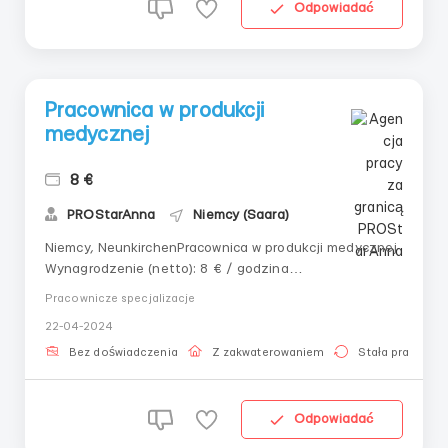
Odpowiadać
Pracownica w produkcji
medycznej
8 €
PROStarAnna
Niemcy (Saara)
Niemcy, NeunkirchenPracownica w produkcji medycznej
Wynagrodzenie (netto): 8 € / godzina
Harmonogram/okres pracy: Pon.-Sob., 06:00-15:00, dwie
Pracownicze specjalizacje
przerwy po 30 minut, nd. - wolny dzień. 8-9
22-04-2024
godzin/dzień. 180-210 godzin/miesiąc.Zakwaterowanie:
Zapewnione odpłatnie: 350 €/miesiąc. Zakwaterowa...
Bez doświadczenia
Z zakwaterowaniem
Stała praca
Odpowiadać