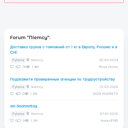
Forum "Niemcy"
:
Доставка грузов с таможней от 1 кг в Европу, Россию и в
СНГ.
Pytania
Niemcy
25-03-2024
3
78
1.4M
Move Home
Подскажите проверенные агенции по трудоустройству
Pytania
Niemcy
10-03-2026
4
0
1.3M
IHOR MUDRETS
am Nachmittag
Pytania
Niemcy
07-01-2026
0
0
1.3M
Алекс8745