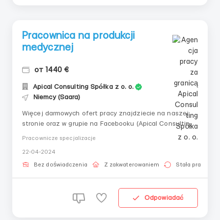
Pracownica na produkcji
medycznej
от 1440 €
Apical Consulting Spółka z o. o.
Niemcy (Saara)
Więcej darmowych ofert pracy znajdziecie na naszej
stronie oraz w grupie na Facebooku (Apical Consulting)!
____________________________ 👤
Pracownicze specjalizacje
Pracownica na produkcji medycznej 🇩🇪 Niemcy,
22-04-2024
Neunkirchen 💶 Wynagrodzenie (netto): od 8 €/godz 📅
Grafik: pn-sb, 06:00-15:00, dwie przerwy po 30 minut,
Bez doświadczenia
Z zakwaterowaniem
Stała praca
śr...
Odpowiadać