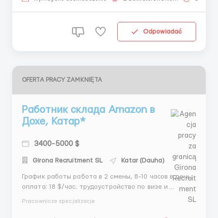
ube...
Odpowiadać
OFERTA PRACY ZAMKNIĘTA
Работник склада Amazon в
Дохе, Катар*
3400-5000 $
Girona Recruitment SL
Katar (Dauha)
График работы работа в 2 смены, 8-10 часов в день;
оплата: 18 $/час. трудоустройство по визе и
приглашению от прямого работодателя.
Pracownicze specjalizacje
возможность дополнительных часов по показателям
выполненной работы; 200-240 рабочих часов в