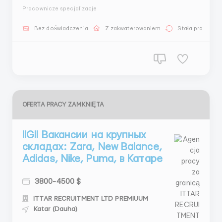
Микита: +44 7534 468558 (Telegram) + 44 7404
Pracownicze specjalizacje
547380 (What’sApp) + 44 7572 191944 (What’sApp) 📩
Менеджер Vladimir Tsukanov: WhatsApp Business:
Bez doświadczenia
Z zakwaterowaniem
Stała praca
+447351162090 WhatsApp +447440341989 Telegram:
+44756271...
OFERTA PRACY ZAMKNIĘTA
llGll Вакансии на крупных
складах: Zara, New Balance,
Adidas, Nike, Puma, в Катаре
3800-4500 $
ITTAR RECRUITMENT LTD PREMIUUM
Katar (Dauha)