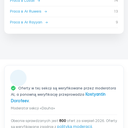
Praca в Lusail
→
14
Praca в Ar Ruweis
→
13
Praca в Ar Rayyan
→
9
Oferty w tej sekcji są weryfikowane przez moderatora
AI, a ponowną weryfikację przeprowadza
Kostyantin
Dorofeev
.
Moderator sekcji «Dauha»
Obecnie sprawdzanych jest
800
ofert za sierpień 2026. Oferty
polityką moderacji
są weryfikowane zgodnie z
.