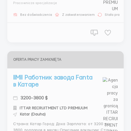
зависимости от должности и опыта) Обратная
Pracownicze specjalizacje
связь: iittarrecruitment@gmail.com Контактная
информация Менеджер: Александра Зуева 📱
Bez doświadczenia
Z zakwaterowaniem
Stała praca
WhatsApp: +44 7746 531046 +44 7351 193874 💬
Telegram: +44 7535 843352 ...
OFERTA PRACY ZAMKNIĘTA
llMll Работник завода Fanta
в Катаре
3200-3800 $
ITTAR RECRUITMENT LTD PREMIUUM
Katar (Dauha)
Страна: Катар Город: Доха Зарплата: от 3200 до
3800 долларов в месяц Описание вакансии: Станьте