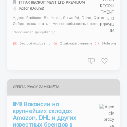
ITTAR RECRUITMENT LTD PREMIUUM
Katar (Dauha)
Адрес: Radisson Blu Hotel, Salwa Rd, Doha, Qatar
Добро пожаловать в мир незабываемых впечатлений
и возвышенного сервиса! Radisson Blu Hotel в Дохе —
Pracownicze specjalizacje
это изысканное место, где сливаются традиции и
современные удобства. Мы рады объявить о наборе
Bez doświadczenia
Z zakwaterowaniem
Stała praca
сотрудников в нашу дружную команду, чтобы вмест...
OFERTA PRACY ZAMKNIĘTA
llMll Вакансии на
крупнейших складах
Amazon, DHL и других
известных брендов в