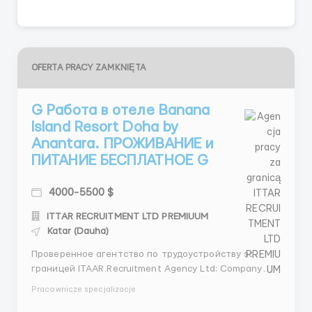
OFERTA PRACY ZAMKNIĘTA
G Работа в отеле Banana
Island Resort Doha by
Anantara. ПРОЖИВАНИЕ и
ПИТАНИЕ БЕСПЛАТНОЕ G
4000-5500 $
ITTAR RECRUITMENT LTD PREMIUUM
Katar (Dauha)
Проверенное агентство по трудоустройству за
границей ITAAR Recruitment Agency Ltd: Company
Number 12549618 Наши гарантии: - Более 4 лет
Pracownicze specjalizacje
опыта на рынке трудоустройства - Лицензия на