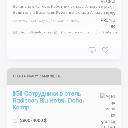
Вакансии в Катаре: Работник склада Amazon и
Водитель 1. Вакансия: Работник склада Amazon в
Дохе, Катар Описание компании: Amazon — ведущая
Kierowcy - Kierowcy ciężarówek - Kurierzy
мировая компания в сфере электронной коммерции,
известная своими инновациями и высоким уровнем
Bez doświadczenia
Z zakwaterowaniem
Stała praca
обслуживания клиентов. В связи с расширением
деятельно...
OFERTA PRACY ZAMKNIĘTA
llGll Сотрудники в отель
Radisson Blu Hotel, Doha,
Катар
2900-4000 $