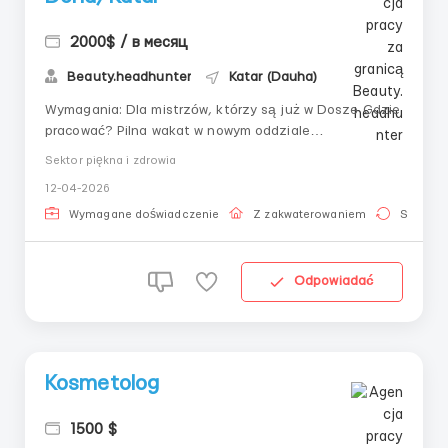
2000$ / в месяц
Beauty.headhunter
Katar (Dauha)
Wymagania: Dla mistrzów, którzy są już w Dosze Gdzie
pracować? Pilna wakat w nowym oddziale
sprawdzonego salonu piękności. Dziewczyny, które tam
Sektor piękna i zdrowia
pracują i te, które już przepracowały kontrakt, są
12-04-2026
bardzo zadowolone ze stosunku i warunków. Warunki
pracy: 6/1, zakwaterowanie, przejazd, wiz...
Wymagane doświadczenie
Z zakwaterowaniem
Stała pr
Odpowiadać
Kosmetolog
1500 $