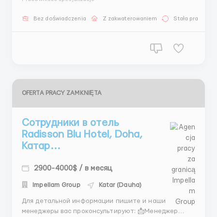
547380 (What’sApp) + 44 7572 191944 (What’sApp) 📩
Менеджер Vladimir Tsukanov: WhatsApp Business:
Bez doświadczenia
Z zakwaterowaniem
Stała praca
+447351162090 WhatsApp +447440341989 Telegram:
+44756271...
OFERTA PRACY ZAMKNIĘTA
Сотрудники в отель
Radisson Blu Hotel, Doha,
Катар...
2900-4000$ / в месяц
Impellam Group
Katar (Dauha)
Для детальной информации пишите и наши
менеджеры вас проконсультируют: 📩Менеджер