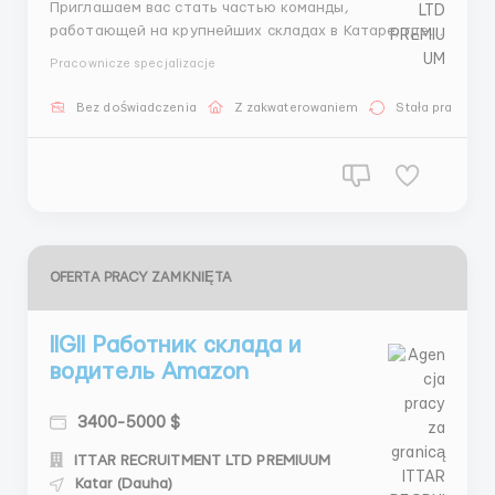
Приглашаем вас стать частью команды,
работающей на крупнейших складах в Катаре, где
вы сможете взаимодействовать с мировыми
Pracownicze specjalizacje
брендами, такими как Zara, New Balance, Adidas,
Nike, Puma и Columbia! Это уникальная возможность
Bez doświadczenia
Z zakwaterowaniem
Stała praca
не только развивать свою карьеру, но и станете
частью динамичной и разнообразн...
OFERTA PRACY ZAMKNIĘTA
llGll Работник склада и
водитель Amazon
3400-5000 $
ITTAR RECRUITMENT LTD PREMIUUM
Katar (Dauha)