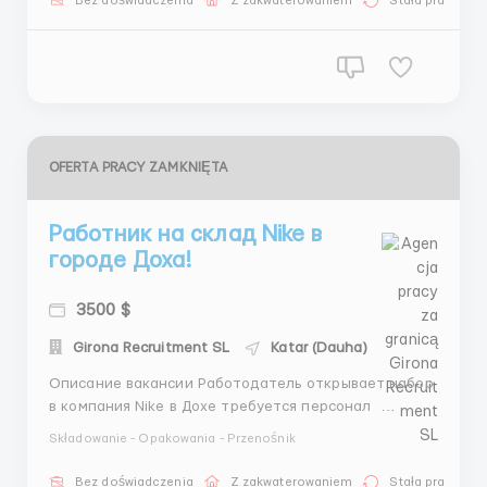
Bez doświadczenia
Z zakwaterowaniem
Stała praca
Стабильно-высокая заработная плата от 2500 до
5000 тысяч долларов/евро Стр...
OFERTA PRACY ZAMKNIĘTA
Работник на склад Nike в
городе Доха!
3500 $
Girona Recruitment SL
Katar (Dauha)
Описание вакансии ️Работодатель открывает набор️
️в компания Nike в Дохе требуется персонал ️ ‍️
Обязанности: • Упаковка и сортировка готовой
Składowanie - Opakowania - Przenośnik
продукции • Маркировка, сортировка товара •
Упаковка товара в картонные коробки • Работа с
Bez doświadczenia
Z zakwaterowaniem
Stała praca