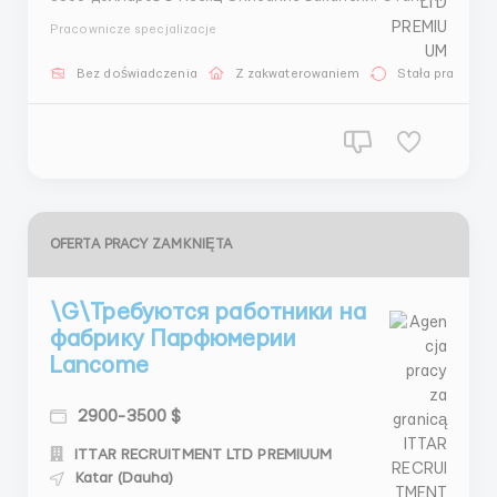
частью динамичной команды на заводе Fanta в
Pracownicze specjalizacje
сердце солнечного Катара! Если вы мечтаете о
работе в международной компании, окруженной
Bez doświadczenia
Z zakwaterowaniem
Stała praca
великолепными пейзажами, современными
технологиями и ярким куль...
OFERTA PRACY ZAMKNIĘTA
\G\Требуются работники на
фабрику Парфюмерии
Lancome
2900-3500 $
ITTAR RECRUITMENT LTD PREMIUUM
Katar (Dauha)