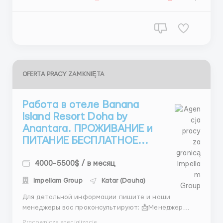
сканером ️ Требования...
OFERTA PRACY ZAMKNIĘTA
Работа в отеле Banana
Island Resort Doha by
Anantara. ПРОЖИВАНИЕ и
ПИТАНИЕ БЕСПЛАТНОЕ...
4000-5500$ / в месяц
Impellam Group
Katar (Dauha)
Для детальной информации пишите и наши
менеджеры вас проконсультируют: 📩Менеджер
Микита: +44 7534 468558 (Telegram) + 44 7404
Pracownicze specjalizacje