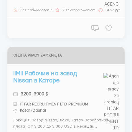
547380 (What’sApp) + 44 7572 191944 (What’sApp) + 44
7417 482299 (What’sApp) Менеджер Татьяна: + 44
Bez doświadczenia
Z zakwaterowaniem
Stała praca
7538217548 (Telegram) + 44 7918948922 (What&rsqu...
OFERTA PRACY ZAMKNIĘTA
llMll Рабочие на завод
Nissan в Катаре
3200-3900 $
ITTAR RECRUITMENT LTD PREMIUUM
Katar (Dauha)
Локация: Завод Nissan, Доха, Катар Заработная
плата: От 3,200 до 3,800 USD в месяц (в