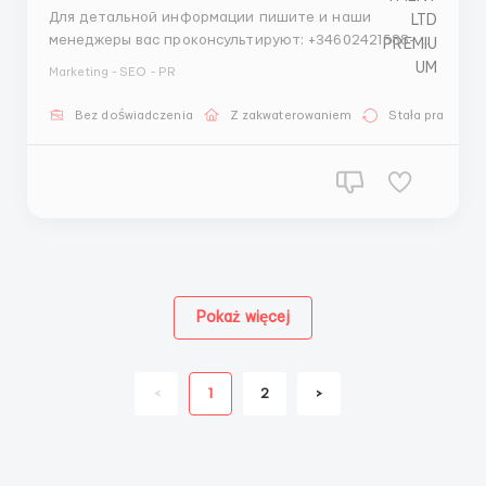
Для детальной информации пишите и наши
менеджеры вас проконсультируют: +34602421588-
Telegram +447951285944- Whatsapp Business
Marketing - SEO - PR
Проверенное агентство по трудоустройству за
границей ITAAR Recruitment Agency Ltd: Company
Bez doświadczenia
Z zakwaterowaniem
Stała praca
Number 12549618 Наши гарантии: - Более 4 лет
опыта на рынке трудоус...
Pokaż więcej
<
1
2
>