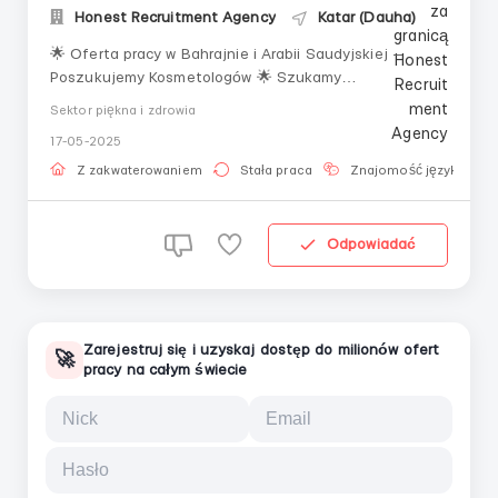
Honest Recruitment Agency
Katar (Dauha)
🌟 Oferta pracy w Bahrajnie i Arabii Saudyjskiej —
Poszukujemy Kosmetologów 🌟 Szukamy
profesjonalnych kosmetologów do pracy w prestiżowym
Sektor piękna i zdrowia
salonie w Królestwie Bahrajnu. Jeśli pasjonujesz się
17-05-2025
branżą beauty oraz masz doświadczenie w
świadczeniu usług najwyższej jakości dla klientów —
Z zakwaterowaniem
Stała praca
Znajomość języka
chcem...
Odpowiadać
Zarejestruj się i uzyskaj dostęp do milionów ofert
🚀
pracy na całym świecie