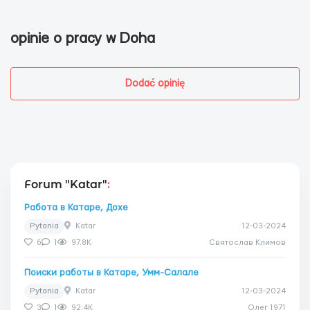
opinie o pracy w Doha
Dodać opinię
Forum "Katar"
:
Работа в Катаре, Дохе
Pytania
Katar
12-03-2024
6
1
97.8K
Святослав Климов
Поиски работы в Катаре, Умм-Салале
Pytania
Katar
12-03-2024
3
1
92.4K
Олег 1971