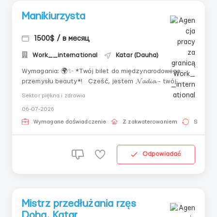
Manikiurzysta
1500$ / в месяц
Work__international
Katar (Dauha)
Wymagania: 🌍✨ *Twój bilet do międzynarodowego
przemysłu beauty*! Cześć, jestem 𝓝𝓪𝓭𝓲𝓪 - twój
przewodnik po świecie prestiżowych ofert pracy w
Sektor piękna i zdrowia
branży beauty za granicą! 🌴🌴🌴 Gdzie pracować?
06-07-2026
Tutaj znajdziesz: → TOPowe oferty pracy w ZEA 🇦🇪
Katar 🇶🇦 , Kuwejt 🇰🇼 , Arabia Saudyjs...
Wymagane doświadczenie
Z zakwaterowaniem
Stała pr
Odpowiadać
Mistrz przedłużania rzęs
Doha, Katar