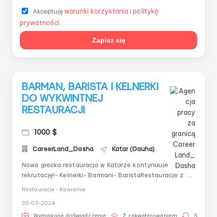
warunki korzystania
politykę
Akceptuję
i
prywatności
Zapisz się
BARMAN, BARISTA I KELNERKI
DO WYKWINTNEJ
RESTAURACJI
1000 $
CareerLand_Dasha
Katar (Dauha)
Nowa grecka restauracja w Katarze kontynuuje
rekrutację!- Kelnerki- Barmani- BaristaRestauracje z tej
sieci z powodzeniem działają już w Dubaju i
Restauracje - Kawiarnie
Londynie.W Londynie posiadają nawet gwiazdkę
05-03-2024
Michelin.Pracodawca zapewnia:- dobre wynagrodzenie-
wysokie napiwki- przelot- zakwaterowanie- wyżywienie-
Wymagane doświadczenie
Z zakwaterowaniem
Stała pr