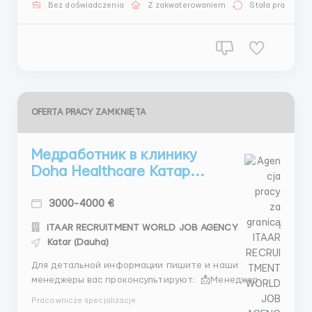
трудоустройство - Более 70000 тысяч
Bez doświadczenia
Z zakwaterowaniem
Stała praca
трудоустроенных клиентов -Является членом REC
(Конфедерации под...
OFERTA PRACY ZAMKNIĘTA
Медработник в клинику
Doha Healthcare Катар...
3000-4000 €
ITAAR RECRUITMENT WORLD JOB AGENCY
Katar (Dauha)
Для детальной информации пишите и наши
менеджеры вас проконсультируют: 📩Менеджер
Микита: +44 7534 468558 (Telegram) + 44 7404
Pracownicze specjalizacje
547380 (What’sApp) + 44 7572 191944 (What’sApp) 📩