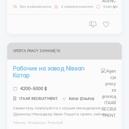
Менеджер Микита: +44 7534 468558 (Telegram) + 44
Bez doświadczenia
Z zakwaterowaniem
Stała praca
7404 547380 (What’sApp) + 44 7572 191944 (...
OFERTA PRACY ZAMKNIĘTA
Рабочие на завод Nissan
Катар
4200-5000 $
ITAAR RECRUITMENT.
Katar (Dauha)
Свяжитесь пожалуйста с нашим менеджером
(Даниэль) Менеджер Иван Пишите прямо сейчас:
Иван Медведев 📱 WhatsApp: +44 7468 6800 92
Fabryky - Produkcja - Przemysł
WhatsApp: +371 20 589285 💬 Telegram: +44 78 8710