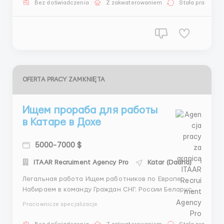
Bez doświadczenia
Z zakwaterowaniem
Stała praca
месяц. ОБЯЗАННОСТИ перемещение, сортировка,
пр...
OFERTA PRACY ZAMKNIĘTA
Ищем прораба для работы
в Катаре в Дохе
5000-7000 $
ITAAR Recruiment Agency Pro
Katar (Dauha)
Легальная работа Ищем работников по Европе
Набираем в команду Граждан СНГ: России Беларусь
Таджикистана Узбекистана Туркменистана
Pracownicze specjalizacje
Казахстана Кыргызстана Азербайджана Топ условия
по жильё и питанию , авиабилеты от работодателя