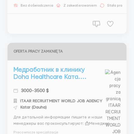
4138 @VanyaMedved IMO: +44 7946078478 +44 7887
Bez doświadczenia
Z zakwaterowaniem
Stała praca
104138 (Telegram) Зaрaбoтнaя плaтa: 4200-5000$
Знaния aнг...
OFERTA PRACY ZAMKNIĘTA
Медработник в клинику
Doha Healthcare Ката....
3000-3500 $
ITAAR RECRUITMENT WORLD JOB AGENCY
Katar (Dauha)
Для детальной информации пишите и наши
менеджеры вас проконсультируют: 📩Менеджер
Микита: +44 7534 468558 (Telegram) + 44 7404
Pracownicze specjalizacje