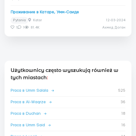
Проживание в Катаре, Умм-Саиде
Pytania
Katar
12-03-2024
1
1
81.4K
Ахмед Доган
Użytkownicy często wyszukują również w
tych miastach
:
Praca в Umm Salala
→
525
Praca в Al-Waqrze
→
36
Praca в Duchan
→
18
Praca в Umm Said
→
16