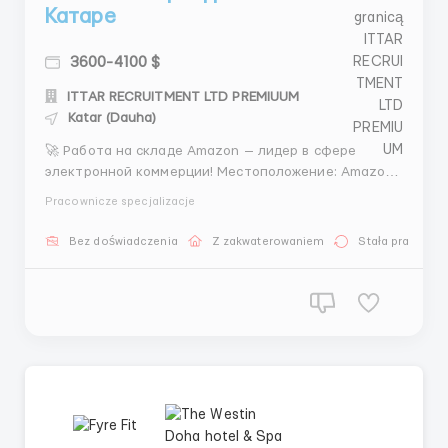
Катаре
3600-4100 $
ITTAR RECRUITMENT LTD PREMIUUM
Katar (Dauha)
🚀 Работа на складе Amazon — лидер в сфере
электронной коммерции! Местоположение: Amazon
Fulfillment Center Адрес: 1234 Warehouse Lane,
Pracownicze specjalizacje
Cityname, State, ZIP Зарплата: от $17 до $21 в час
(зависит от должности и опыта) Почему стоит
Bez doświadczenia
Z zakwaterowaniem
Stała praca
выбрать Amazon? Amazon — крупнейшая ...