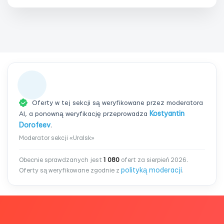
Oferty w tej sekcji są weryfikowane przez moderatora
AI, a ponowną weryfikację przeprowadza
Kostyantin
Dorofeev
.
Moderator sekcji «Uralsk»
Obecnie sprawdzanych jest
1 080
ofert za sierpień 2026.
polityką moderacji
Oferty są weryfikowane zgodnie z
.