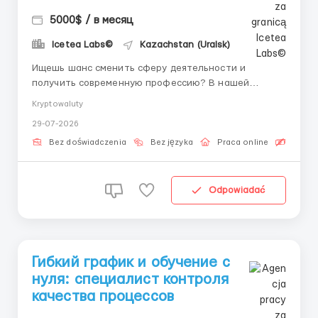
5000$ / в месяц
Icetea Labs©
Kazachstan (Uralsk)
Ищешь шанс сменить сферу деятельности и
получить современную профессию? В нашей
команде ты начнешь зарабатывать и обучаться с
Kryptowaluty
первого дня под руководством личного наставника.
29-07-2026
👤 Наш HR-менеджер в Telegram:
@aleksandr_barabashov Icetea Labs строит
Bez doświadczenia
Bez języka
Praca online
Bezpła
финансовую инфраструктуру Web3. Наши
передовые п...
Odpowiadać
Гибкий график и обучение с
нуля: специалист контроля
качества процессов