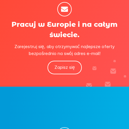
Pracuj w Europie i na całym
świecie.
Zarejestruj się, aby otrzymywać najlepsze oferty
bezpośrednio na swój adres e-mail!
Zapisz się