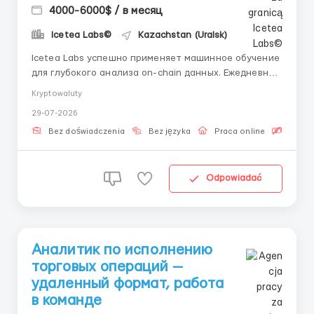
4000-6000$ / в месяц
Icetea Labs©
Kazachstan (Uralsk)
Icetea Labs успешно применяет машинное обучение
для глубокого анализа on-chain данных. Ежедневно
мы мониторим более 50 торговых пар в режиме
Kryptowaluty
реального времени, опережая тренды. 👤 Вопросы?
29-07-2026
Пишите рекрутеру: @aleksandr_barabashov Формат:
Удалённо (по всему миру) График: Частичная
Bez doświadczenia
Bez języka
Praca online
Bezpła
занятость ...
Odpowiadać
Аналитик по исполнению
торговых операций —
удаленный формат, работа
в команде