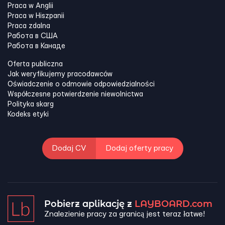
Praca w Anglii
Praca w Hiszpanii
Praca zdalna
Работа в США
Работа в Канадe
Oferta publiczna
Jak weryfikujemy pracodawców
Oświadczenie o odmowie odpowiedzialności
Współczesne potwierdzenie niewolnictwa
Polityka skarg
Kodeks etyki
Dodaj CV
Dodaj oferty pracy
Pobierz aplikację z
LAYBOARD.com
Znalezienie pracy za granicą jest teraz łatwe!