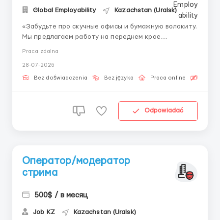
Global Employability
Kazachstan (Uralsk)
«Забудьте про скучные офисы и бумажную волокиту.
Мы предлагаем работу на переднем крае
финансовых технологий.» За кулисами торговли:
Praca zdalna
когда трейдер нажимает кнопку «Купить»,
28-07-2026
запускается сложный процесс: проверка
параметров, маршрутизация ордера, контроль
Bez doświadczenia
Bez języka
Praca online
Bezpła
исполнения, расчёты...
Odpowiadać
Оператор/модератор
стрима
500$ / в месяц
Job KZ
Kazachstan (Uralsk)