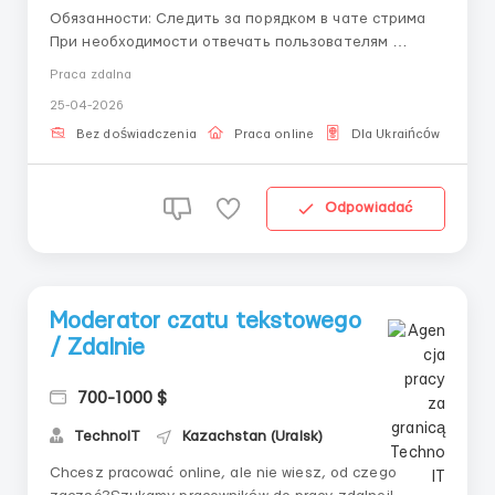
Обязанности: Следить за порядком в чате стрима
При необходимости отвечать пользователям
Удаление спама, негатива и т.д Требования: ПК или
Praca zdalna
ноутбук Стабильный интернет Свободное
25-04-2026
владение русским языком, Английский будет
преимуществом (хотя бы начальный) Отв...
Bez doświadczenia
Praca online
Dla Ukraińców
Odpowiadać
Moderator czatu tekstowego
/ Zdalnie
700-1000 $
TechnoIT
Kazachstan (Uralsk)
Chcesz pracować online, ale nie wiesz, od czego