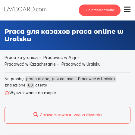
Dla pracodawców
Praca для казахов praca online w
Uralsku
Praca za granicą
Pracować w Azji
Pracować w Kazachstanie
Pracować w Uralsku
Na prośbę
praca online, для казахов, Pracować w Uralsku
znalezione
60
oferty
Wyszukiwanie na mapie
Zaawansowane wyszukiwanie