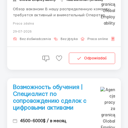
Обзор вакансии В нашу распределенную команду
требуется активный и внимательный Оператор
биржевых сделок. Мы берем кандидатов без опыта и
Praca zdalna
проводим бесплатное обучение, адаптируя вас к
29-07-2026
рабочим процессам. Чем предстоит заниматься
Координировать процессы проверки качества. Рас...
Bez doświadczenia
Bez języka
Praca online
Dla o
Odpowiadać
Возможность обучения |
Специалист по
сопровождению сделок с
цифровыми активами
4500-6000$ / в месяц