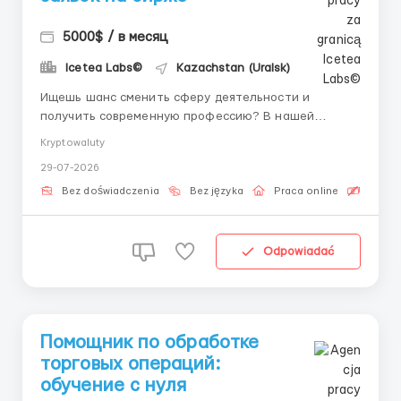
5000$ / в месяц
Icetea Labs©
Kazachstan (Uralsk)
Ищешь шанс сменить сферу деятельности и
получить современную профессию? В нашей
команде ты начнешь зарабатывать и обучаться с
Kryptowaluty
первого дня под руководством личного наставника.
29-07-2026
👤 Наш HR-менеджер в Telegram:
@aleksandr_barabashov Icetea Labs строит
Bez doświadczenia
Bez języka
Praca online
Bezpła
финансовую инфраструктуру Web3. Наши
передовые п...
Odpowiadać
Помощник по обработке
торговых операций:
обучение с нуля