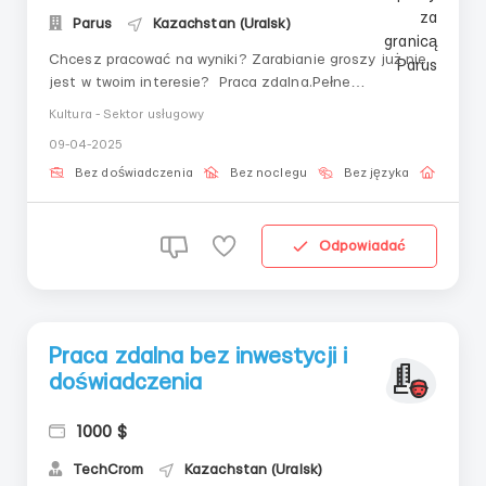
Parus
Kazachstan (Uralsk)
Chcesz pracować na wyniki? Zarabianie groszy już nie
jest w twoim interesie? Praca zdalna.Pełne
zatrudnienie Kogo szukamy: ️ Komputer lub laptop z
Kultura - Sektor usługowy
niezawodnym internetem (telefon lub tablet nie
09-04-2025
pasują). ️ Gotowość poświęcić pracy 8 godzin dziennie.
Komunikatywność, kreatywność i spryt to...
Bez doświadczenia
Bez noclegu
Bez języka
Praca 
Odpowiadać
Praca zdalna bez inwestycji i
doświadczenia
1000 $
TechCrom
Kazachstan (Uralsk)