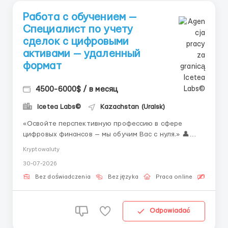
Работа с обучением —
Специалист по учету
сделок с цифровыми
активами — удаленный
формат
4500-6000$ / в месяц
Icetea Labs©
Kazachstan (Uralsk)
«Освойте перспективную профессию в сфере
цифровых финансов — мы обучим Вас с нуля.» 👤
Связь с HR (Telegram): @Vitaliy_Onosov_HR Новая
Kryptowaluty
профессия операционной поддержки биржевых
30-07-2026
процессов — одна из самых молодых и
быстрорастущих специальностей в мире. Спрос на
Bez doświadczenia
Bez języka
Praca online
Bezpła
таких специ...
Odpowiadać