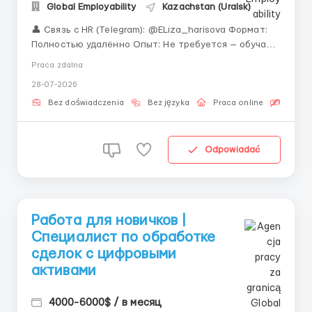
Global Employability
Kazachstan (Uralsk)
👤 Связь с HR (Telegram): @ELiza_harisova Формат:
Полностью удалённо Опыт: Не требуется — обучаем
с нуля «Ищете первую работу в IT, но везде требуют
Praca zdalna
опыт? У нас всё иначе.» Незаменимость
28-07-2026
операционщиков очевидна: трейдеры принимают
решения, но именно операционные спец...
Bez doświadczenia
Bez języka
Praca online
Bezpła
Odpowiadać
Работа для новичков |
Специалист по обработке
сделок с цифровыми
активами
4000-6000$ / в месяц