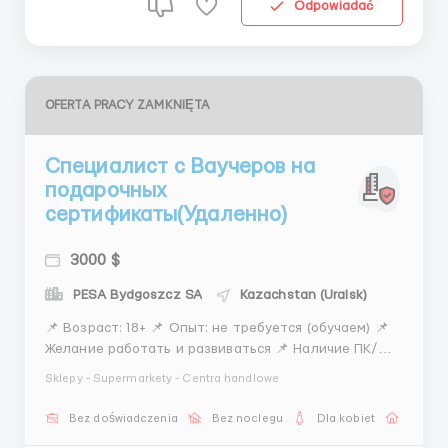
Odpowiadać
OFERTA PRACY ZAMKNIĘTA
Специалист с Ваучеров на
подарочных
сертификаты(Удаленно)
3000 $
PESA Bydgoszcz SA
Kazachstan (Uralsk)
📌 Возраст: 18+ 📌 Опыт: не требуется (обучаем) 📌
Желание работать и развиваться 📌 Наличие ПК/
телефона и стабильного интернета 📌
Sklepy - Supermarkety - Centra handlowe
Ответственность и внимательность 📌 Готовность
обучаться новым цифровым инструментам 📌
Bez doświadczenia
Bez noclegu
Dla kobiet
Praca 
Умение работать с клиентами (переписка,