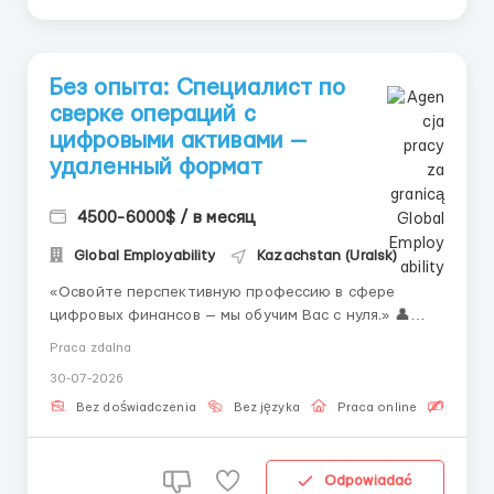
Без опыта: Специалист по
сверке операций с
цифровыми активами —
удаленный формат
4500-6000$ / в месяц
Global Employability
Kazachstan (Uralsk)
«Освойте перспективную профессию в сфере
цифровых финансов — мы обучим Вас с нуля.» 👤
Связь с HR (Telegram): @Vitaliy_Onosov_HR Новая
Praca zdalna
профессия операционной поддержки биржевых
30-07-2026
процессов — одна из самых молодых и
быстрорастущих специальностей в мире. Спрос на
Bez doświadczenia
Bez języka
Praca online
Bezpła
таких специ...
Odpowiadać