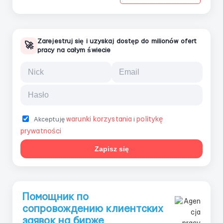
Zarejestruj się i uzyskaj dostęp do milionów ofert
🚀
pracy na całym świecie
warunki korzystania
politykę
Akceptuję
i
prywatności
Zapisz się
Помощник по
сопровождению клиентских
заявок на бирже