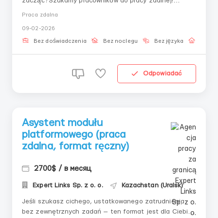
zacząć?Szukamy pracowników do pracy zdalnej!
Lokalizacja nie ma znaczenia, pracuj, skąd ci wygodnie.
Praca zdalna
Doświadczenie nie jest wymagane, wszystkiego
09-02-2026
nauczymy!Obowiązki:Kontakt z klientami strony, online
(tylko czat).Wymagania:Posiadanie komputera lub
Bez doświadczenia
Bez noclegu
Bez języka
Praca 
lapt...
Odpowiadać
Asystent modułu
platformowego (praca
zdalna, format ręczny)
2700$ / в месяц
Expert Links Sp. z o. o.
Kazachstan (Uralsk)
Jeśli szukasz cichego, ustatkowanego zatrudnienia
bez zewnętrznych zadań — ten format jest dla Ciebie