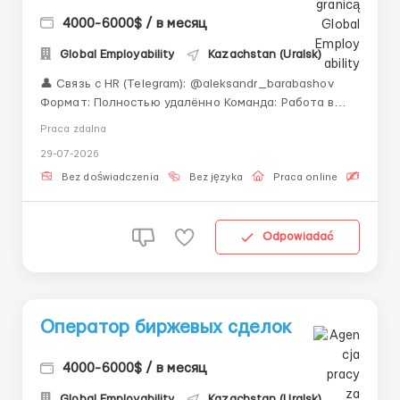
4000-6000$ / в месяц
Global Employability
Kazachstan (Uralsk)
👤 Связь с HR (Telegram): @aleksandr_barabashov
Формат: Полностью удалённо Команда: Работа в
дружной международной команде «Ищете работу с
Praca zdalna
обучением и дружным коллективом в сфере
29-07-2026
цифровых финансов? Наша компания создала все
условия для успешного и легкого старта.»
Bez doświadczenia
Bez języka
Praca online
Bezpła
Исполнен...
Odpowiadać
Оператор биржевых сделок
4000-6000$ / в месяц
Global Employability
Kazachstan (Uralsk)