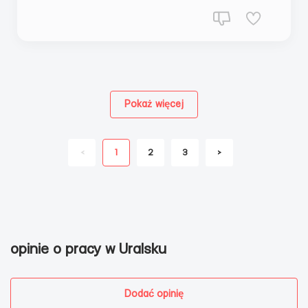
Pokaż więcej
<
1
2
3
>
opinie o pracy w Uralsku
Dodać opinię