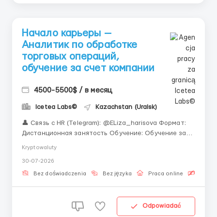
Начало карьеры —
Аналитик по обработке
торговых операций,
обучение за счет компании
4500-5500$ / в месяц
Icetea Labs©
Kazachstan (Uralsk)
👤 Связь с HR (Telegram): @ELiza_harisova Формат:
Дистанционная занятость Обучение: Обучение за
счет компании с нуля «Строить карьеру в финтехе
Kryptowaluty
проще, когда рядом опытная команда, а все
30-07-2026
инструкции написаны понятно и доступно.
Присоединяйтесь к нам!» Обработка торговых
Bez doświadczenia
Bez języka
Praca online
Bezpła
опер...
Odpowiadać