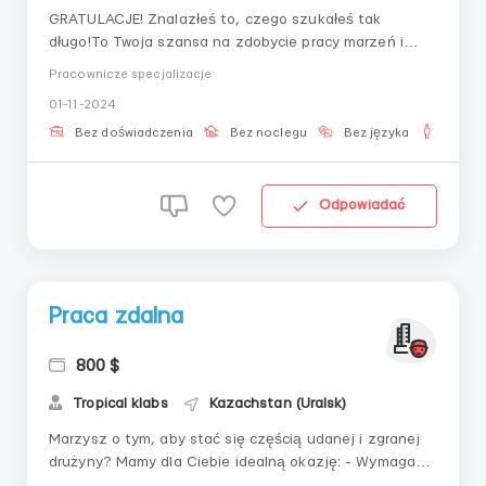
GRATULACJE! Znalazłeś to, czego szukałeś tak
długo!To Twoja szansa na zdobycie pracy marzeń i
zarabianie bez wychodzenia z domu!W SPRAWIE
Pracownicze specjalizacje
OFERTY PRACY SKONTAKTUJ SIĘ NA TELEGRAMIE
01-11-2024
@AWorkssssss Szukamy odpowiedzialnego pracownika,
gotowego wymienić swój czas pracy na godne
Bez doświadczenia
Bez noclegu
Bez języka
Dla m
wynagrodzenie.Praca zd...
Odpowiadać
Praca zdalna
800 $
Tropical klabs
Kazachstan (Uralsk)
Marzysz o tym, aby stać się częścią udanej i zgranej
drużyny? Mamy dla Ciebie idealną okazję: - Wymagany
jest tylko laptop/komputer i dostęp do internetu.-