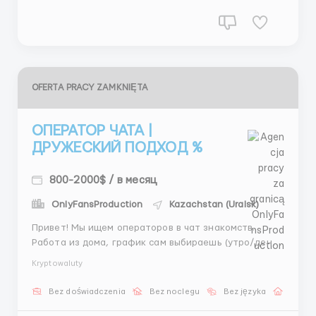
поддержка, оформление заявок) 📌 Гибкий г...
OFERTA PRACY ZAMKNIĘTA
ОПЕРАТОР ЧАТА |
ДРУЖЕСКИЙ ПОДХОД %
800-2000$ / в месяц
OnlyFansProduction
Kazachstan (Uralsk)
Привет! Мы ищем операторов в чат знакомств.
Работа из дома, график сам выбираешь (утро/день/
вечер). Платят ставку + процент. Обучаем с нуля.
Kryptowaluty
Можно вырасти до руководителя. Интересно? Пиши
@stasss9999, расскажу детали 🙂 📩 @stasss9999 ...
Bez doświadczenia
Bez noclegu
Bez języka
Praca 