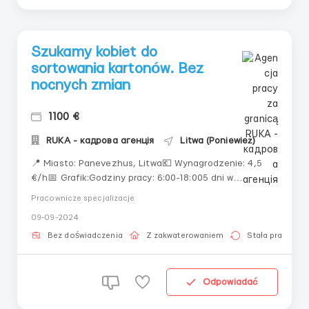
Szukamy kobiet do
sortowania kartonów. Bez
nocnych zmian
1100 €
RUKA - кадрова агенція
Litwa (Poniewież)
📍 Miasto: Panevezhus, Litwa💶 Wynagrodzenie: 4,5
€/h📅 Grafik:Godziny pracy: 6:00-18:005 dni w
tygodniuSobota-niedziela - wolne, ale możesz wziąć
Pracownicze specjalizacje
pracę na niepełny etatMiesięcznie: 220-240 godzin👷
09-09-2024
‍♀️ Proces pracy:Liczba pracowników: 8 kobietPraca w
parze:Jedna kobieta podaje karton i wkłada ...
Bez doświadczenia
Z zakwaterowaniem
Stała praca
Odpowiadać