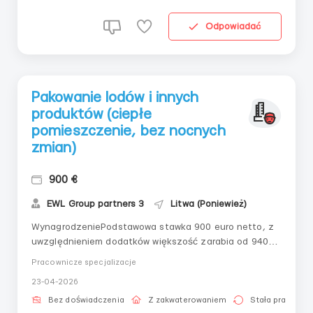
Odpowiadać
Pakowanie lodów i innych
produktów (ciepłe
pomieszczenie, bez nocnych
zmian)
900 €
EWL Group partners 3
Litwa (Poniewież)
WynagrodzeniePodstawowa stawka 900 euro netto, z
uwzględnieniem dodatków większość zarabia od 940
euro netto. Wynagrodzenie może być dodatkowo
Pracownicze specjalizacje
zwiększone za nadgodzinyOpis ofertyPraca w fabryce
23-04-2026
produkującej lody i inne produkty mleczne.Obowiązki:
stanowisko pakowacza, ręczne pakowanie serowych
Bez doświadczenia
Z zakwaterowaniem
Stała praca