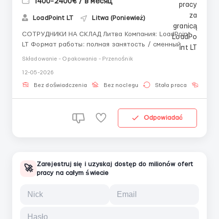
1400-2400€ / в месяц
LoadPoint LT
Litwa (Poniewież)
СОТРУДНИКИ НА СКЛАД Литва Компания: LoadPoint
LT Формат работы: полная занятость / сменный
график Важно: обязательное нахождение в Литве О
Składowanie - Opakowania - Przenośnik
вакансии Компания LoadPoint LT проводит набор
12-05-2026
сотрудников для работы на складах и логистических
объектах в Литве. Сейчас открыты вакансии: &m...
Bez doświadczenia
Bez noclegu
Stała praca
Bez j
Odpowiadać
Zarejestruj się i uzyskaj dostęp do milionów ofert
🚀
pracy na całym świecie