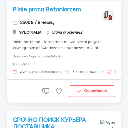
Pilnie praca Betoniarzem
2500€ / в месяц
SYLOMIALIA
Litwa (Poniewież)
Pilnie potrzebni Betoniarze na wieloletni projekt
Wymagania: doświadczenie zawodowe od 2 lat
Znajomość języka rosyjskiego Warunki pracy: Grafik
Budowa - Naprawa - Architektura
pracy 8-10 godzin W razie potrzeby można pracować
16-05-2026
więcej godzin Wynagrodzenie zależy od wydajności
Zakwaterowanie zapewnione...
Wymagane doświadczenie
Z zakwaterowaniem
Stała pr
Odpowiadać
СРОЧНО ПОИСК КУРЬЕРА
ДОСТАВЩИКА