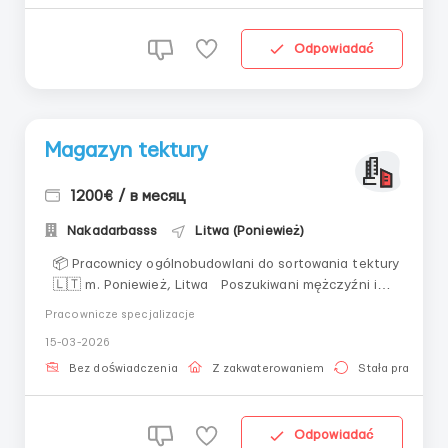
palus...
Odpowiadać
Magazyn tektury
1200€ / в месяц
Nakadarbasss
Litwa (Poniewież)
📦 Pracownicy ogólnobudowlani do sortowania tektury
🇱🇹 m. Poniewież, Litwa Poszukiwani mężczyźni i
kobiety do 55–58 lat (wiek rozpatrywany indywidualnie).
Pracownicze specjalizacje
Stabilna praca, oficjalne zatrudnienie, lekkie obowiązki.
15-03-2026
💰 Wynagrodzenie 👩 Kobiety • 5 €/go...
Bez doświadczenia
Z zakwaterowaniem
Stała praca
Odpowiadać