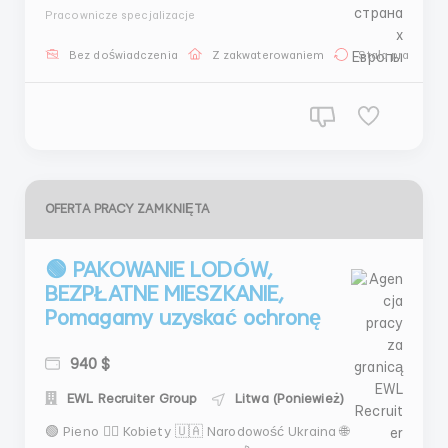
Локалізація Литва, Panevezys Заробітня плата 4,90
Pracownicze specjalizacje
євро нетто/годину, при 180 годинах зарплата від
880 євро нетто на місяць, з оплатою за нічні та
Bez doświadczenia
Z zakwaterowaniem
Stała praca
додаткові години в середньому 940 єв...
OFERTA PRACY ZAMKNIĘTA
🟢 PAKOWANIE LODÓW,
BEZPŁATNE MIESZKANIE,
Pomagamy uzyskać ochronę
940 $
EWL Recruiter Group
Litwa (Poniewież)
🟢 Pieno 🙋‍♀️ Kobiety 🇺🇦 Narodowość Ukraina 🌐