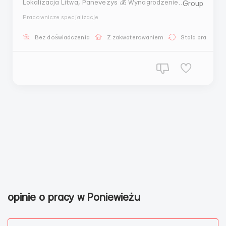
Lokalizacja Litwa, Panevezys 💰 Wynagrodzenie
Podstawowa stawka 900 euro netto, biorąc pod uwagę
Pracownicze specjalizacje
dodatki większość zarabia od 940 euro netto.
Wynagrodzenie może wzrastać dodatkowo dzięki
Bez doświadczenia
Z zakwaterowaniem
Stała praca
godzinom. ✅ Opis oferty Praca w fabryce produkującej
lody i inne prod...
opinie o pracy w Poniewieżu