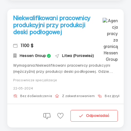
Niekwalifikowani pracownicy
produkcyjni przy produkcji
deski podłogowej
1100 $
Hessen Group
Litwa (Poniewież)
Wymagania:Niekwalifikowani pracownicy produkcyjni
(mężczyźni) przy produkcji deski podłogowej. Gdzie
pracować?praca na różnych stanowiskach w halach
Pracownicze specjalizacje
produkcyjnych. Pracownicy przejdą
22-05-2024
szkolenie.Sortowanie produktów, pakowanie,
podawanie produktów do maszyn obróbczych.Warunki
Bez doświadczenia
Z zakwaterowaniem
Bez języka
pracy:Lekko elastyczny gr...
Odpowiadać