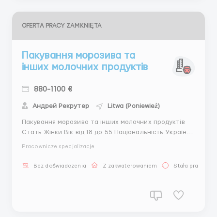
OFERTA PRACY ZAMKNIĘTA
Пакування морозива та
інших молочних продуктів
880-1100 €
Андрей Рекрутер
Litwa (Poniewież)
Пакування морозива та інших молочних продуктів
Стать Жінки Вік від 18 до 55 Національність Україна
Локалізація Литва, Panevezys Заробітня плата 4,90
Pracownicze specjalizacje
євро нетто/годину, при 180 годинах зарплата від
880 євро нетто на місяць, з оплатою за нічні та
Bez doświadczenia
Z zakwaterowaniem
Stała praca
додаткові години в середньому 940 єв...