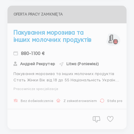
OFERTA PRACY ZAMKNIĘTA
Пакування морозива та
інших молочних продуктів
880-1100 €
Андрей Рекрутер
Litwa (Poniewież)
Пакування морозива та інших молочних продуктів
Стать Жінки Вік від 18 до 55 Національність Україна
Локалізація Литва, Panevezys Заробітня плата 4,90
Pracownicze specjalizacje
євро нетто/годину, при 180 годинах зарплата від
880 євро нетто на місяць, з оплатою за нічні та
Bez doświadczenia
Z zakwaterowaniem
Stała praca
додаткові години в середньому 940 єв...