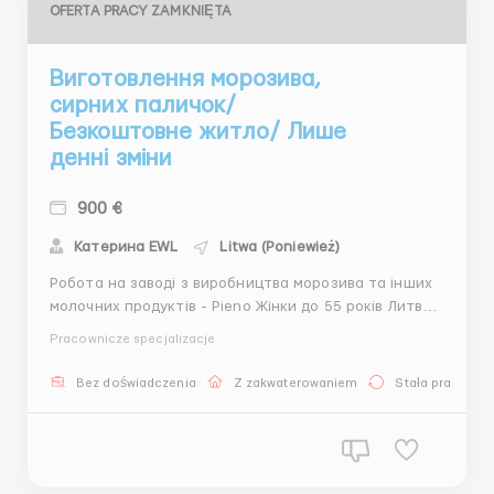
OFERTA PRACY ZAMKNIĘTA
Виготовлення морозива,
сирних паличок/
Безкоштовне житло/ Лише
денні зміни
900 €
Катерина EWL
Litwa (Poniewież)
Робота на заводі з виробництва морозива та інших
молочних продуктів - Pieno Жінки до 55 років Литва,
Panevezys Заробітня плата 900 евро нетто +
Pracownicze specjalizacje
доплати Обов'язки: посада пакувальника, ручне
фасування сирних паличок в упаковки, візуальний
Bez doświadczenia
Z zakwaterowaniem
Stała praca
контроль якості сирних паличок та ручне
перебиран...