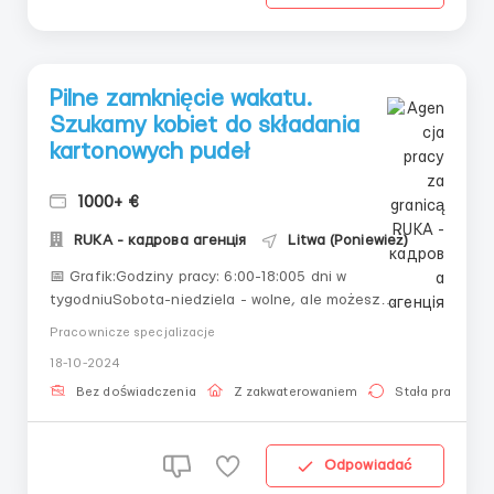
Pilne zamknięcie wakatu.
Szukamy kobiet do składania
kartonowych pudeł
1000+ €
RUKA - кадрова агенція
Litwa (Poniewież)
📅 Grafik:Godziny pracy: 6:00-18:005 dni w
tygodniuSobota-niedziela - wolne, ale możesz
pracować na część etatuMiesięcznie: 220-240 godzin
Pracownicze specjalizacje
👷‍♀️ Proces pracy:Liczba pracowników: 8 kobietPraca w
18-10-2024
parze:Jedna kobieta podaje karton i wkłada go do
maszynyDruga bierze karton i kładzie go na
Bez doświadczenia
Z zakwaterowaniem
Stała praca
paletęResztki: wy...
Odpowiadać