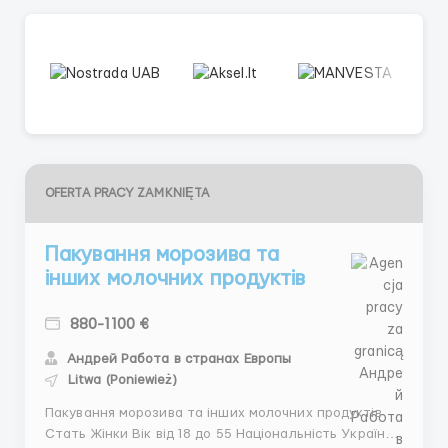
OFERTA PRACY ZAMKNIĘTA
Пакування морозива та
інших молочних продуктів
880-1100 €
Андрей Работа в странах Европы
Litwa (Poniewież)
Пакування морозива та інших молочних продуктів
Стать Жінки Вік від 18 до 55 Національність Україна