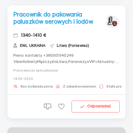
Pracownik do pakowania
paluszków serowych i lodów
1340-1410 €
EWL UKRAINA
Litwa (Poniewież)
Pieno kontakty +380501540249
ViberKobietyMężczyźniLitwa,PanevezysVIP+Aktualny:
TakWiek od: 18Wiek do: 55Wynagrodzenie:1340-1410
Pracownicze specjalizacje
euro netto. Możliwość pracy w dodatkowych
14-05-2024
godzinach.Narodowość: UkrainaPieno Zakład produkuje
produkty mleczne: lody, twaróg ziarno, serki twarogowe,
Bez doświadczenia
Z zakwaterowaniem
Stała praca
napoje mleczne deserow...
Odpowiadać