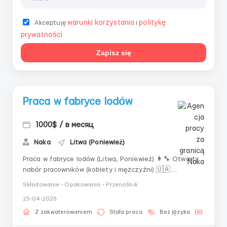
warunki korzystania
politykę
Akceptuję
i
prywatności
Zapisz się
Praca w fabryce lodów
1000$ / в месяц
Naka
Litwa (Poniewież)
Praca w fabryce lodów (Litwa, Poniewież) 👩‍🔧 Otwarty
nabór pracowników (kobiety i mężczyźni) 🇺🇦
Zapraszamy kandydatów z Ukrainy 🚌 Zorganizowany
Składowanie - Opakowania - Przenośnik
wyjazd: • 4 maja ze Lwowa 💶 Wynagrodzenie: • 4,90
25-04-2026
€/godz. (netto) • 850–1000 € miesięcznie na rękę •
1200–1...
Z zakwaterowaniem
Stała praca
Bez języka
Paszpo