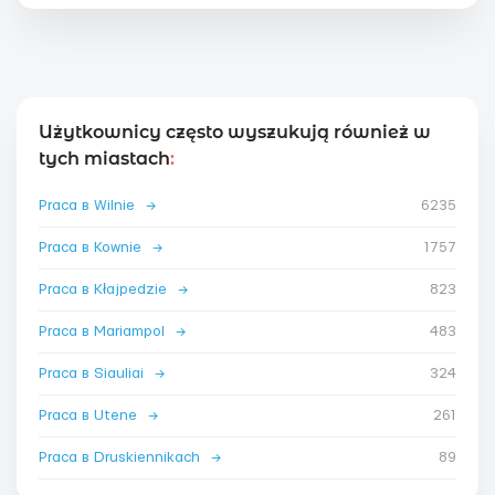
Użytkownicy często wyszukują również w
tych miastach
:
Praca в Wilnie
→
6235
Praca в Kownie
→
1757
Praca в Kłajpedzie
→
823
Praca в Mariampol
→
483
Praca в Siauliai
→
324
Praca в Utene
→
261
Praca в Druskiennikach
→
89