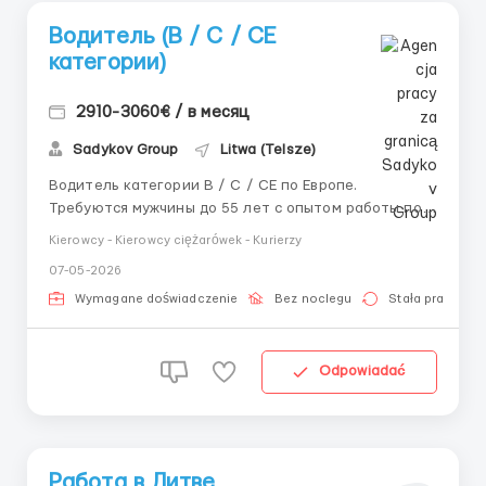
Водитель (B / C / CE
категории)
2910-3060€ / в месяц
Sadykov Group
Litwa (Telsze)
Водитель категории B / C / CE по Европе.
Требуются мужчины до 55 лет с опытом работы по
Европе от 1 года. Работа включает международные
Kierowcy - Kierowcy ciężarówek - Kurierzy
перевозки и рейсы по странам ЕС. Зарплата — 2910–
07-05-2026
3060 €/мес, каденции 8–12 недель, стабильная
занятость. Необходимы права B / C / CE, код 95,...
Wymagane doświadczenie
Bez noclegu
Stała praca
Odpowiadać
Работа в Литве