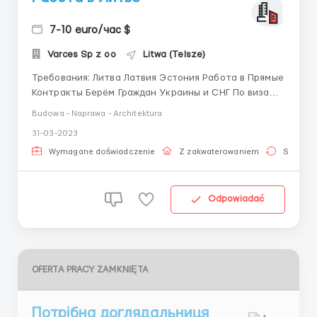
7-10 euro/час $
Varces Sp z oo
Litwa (Telsze)
Требования: Литва Латвия Эстония Работа в Прямые
Контракты Берём Граждан Украины и СНГ По визам и
паспортам ЕС ВНЖ Делаем документы Монтажник
Budowa - Naprawa - Architektura
наружных сетей : - строительство водопроводных
31-03-2023
сетей из полиэтиленовых труб. -сварка
полиэтиленовых труб. ...
Wymagane doświadczenie
Z zakwaterowaniem
Stała pr
Odpowiadać
OFERTA PRACY ZAMKNIĘTA
Потрібна доглядальниця