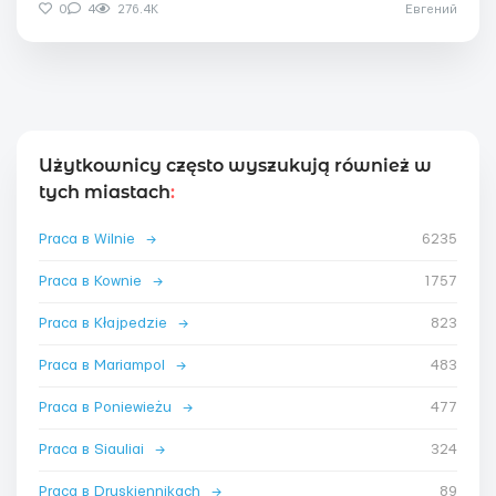
0
4
276.4K
Евгений
Użytkownicy często wyszukują również w
tych miastach
:
Praca в Wilnie
→
6235
Praca в Kownie
→
1757
Praca в Kłajpedzie
→
823
Praca в Mariampol
→
483
Praca в Poniewieżu
→
477
Praca в Siauliai
→
324
Praca в Druskiennikach
→
89