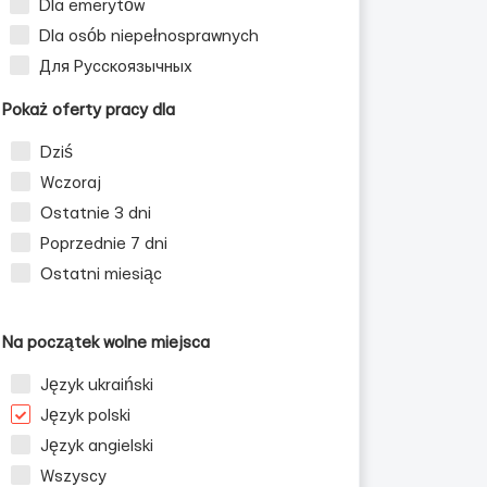
Dla emerytów
Dla osób niepełnosprawnych
Для Русскоязычных
Pokaż oferty pracy dla
Dziś
Wczoraj
Ostatnie 3 dni
Poprzednie 7 dni
Ostatni miesiąc
Na początek wolne miejsca
Język ukraiński
Język polski
Język angielski
Wszyscy