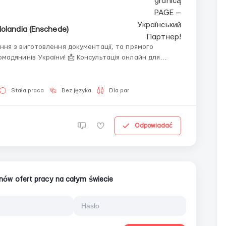
olandia (Enschede)
ня з виготовлення документації, та прямого
 📩 Консультація онлайн для
Stała praca
Bez języka
Dla par
Odpowiadać
ionów ofert pracy na całym świecie