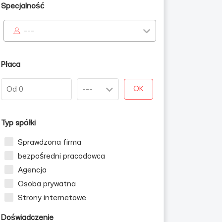
Specjalność
---
Płaca
OK
Typ spółki
Sprawdzona firma
bezpośredni pracodawca
Agencja
Osoba prywatna
Strony internetowe
Doświadczenie