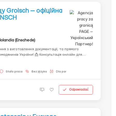
у Grolsch — офіційна
 ENSCH
olandia (Enschede)
ня з виготовлення документації, та прямого
 📩 Консультація онлайн для
Stała praca
Bez języka
Dla par
Odpowiadać