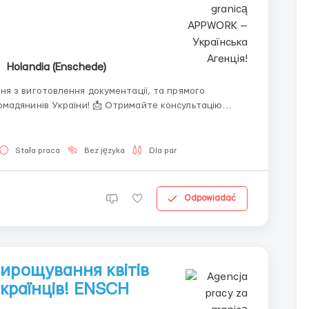
Holandia (Enschede)
я з виготовлення документації, та прямого
! 📩 Отримайте консультацію
Stała praca
Bez języka
Dla par
Odpowiadać
вирощування квітів
Українців! ENSCH