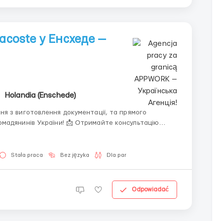
acoste у Енсхеде —
Holandia (Enschede)
я з виготовлення документації, та прямого
! 📩 Отримайте консультацію
Stała praca
Bez języka
Dla par
Odpowiadać