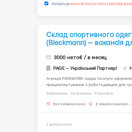
Akceptuję
warunki korzystania
i
politykę pry
Склад спортивного одяг
(Bleckmann) — вакансія д
3000 нето€ / в месяц
PAGE — Український Партнер!
H
Агенція PAGEWORK надає послуги оформлен
працевлаштування з роботодавцем для громадянинів України!
підбору вакансії: Головний Рекрутер: Віталій Шевченко Телефон для консультацій \ для підбору
Składowanie - Opakowania - Przenośnik
вакансій: &...
Bez doświadczenia
Z zakwaterowaniem
2 godziny temu