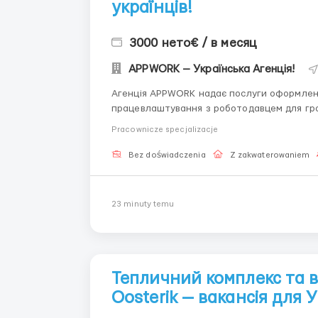
українців!
3000 нето€ / в месяц
APPWORK — Українська Агенція!
Агенція APPWORK надає послуги оформленн
працевлаштування з роботодавцем для громадянинів України
онлайн: Спеціаліст: Денис Бойко Телефон для консультацій \ для підбору вакансій: +48 889 248
Pracownicze specjalizacje
475 - ( Whats...
Bez doświadczenia
Z zakwaterowaniem
23 minuty temu
Тепличний комплекс та 
Oosterik — вакансія для 