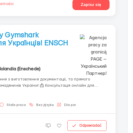
watności
Zapisz się
у Gymshark
ля Українців! ENSCH
olandia (Enschede)
ня з виготовлення документації, та прямого
 📩 Консультація онлайн для
Stała praca
Bez języka
Dla par
Odpowiadać