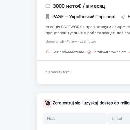
3000 нето€ / в месяц
PAGE — Український Партнер!
H
Агенція PAGEWORK надає послуги оформлен
працевлаштування з роботодавцем для громадянинів України!
підбору вакансії: Головний Рекрутер: Віталій Шевченко Телефон для консультацій \ для підбору
Uprawa roli - Farmy - Leśnictwo
вакансій: &...
Bez doświadczenia
Z zakwaterowaniem
50 minuty temu
🚀
Zarejestruj się i uzyskaj dostęp do mil