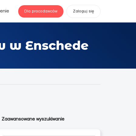
enie
Dla pracodawców
Zaloguj się
w w Enschede
Zaawansowane wyszukiwanie