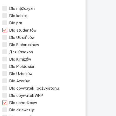
Dla mężczyzn
Dla kobiet
Dla par
Dla studentów
Dla Ukraińców
Dla Białorusinów
Для Казахов
Dla Kirgizów
Dla Mołdawian
Dla Uzbeków
Dla Azerów
Dla obywateli Tadżykistanu
Dla obywateli WNP
Dla uchodźców
Dla dziewcząt