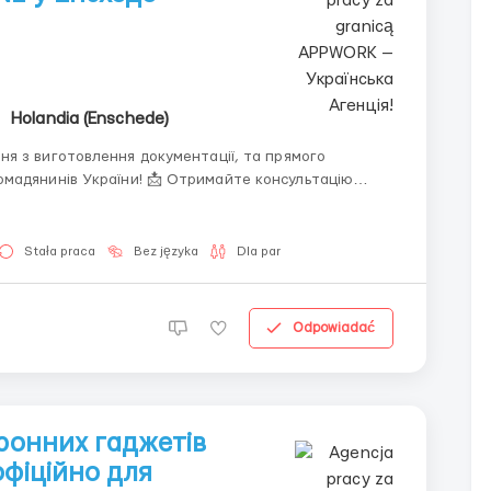
Holandia (Enschede)
я з виготовлення документації, та прямого
! 📩 Отримайте консультацію
Stała praca
Bez języka
Dla par
Odpowiadać
тронних гаджетів
офіційно для