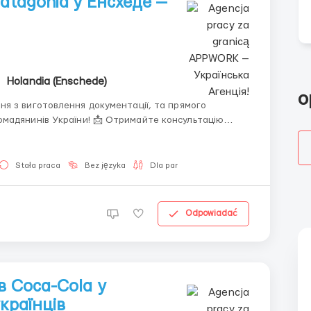
atagonia у Енсхеде —
Holandia (Enschede)
o
я з виготовлення документації, та прямого
! 📩 Отримайте консультацію
Stała praca
Bez języka
Dla par
Odpowiadać
в Coca-Cola у
країнців