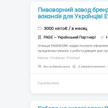
Пивоварний завод бренд
вакансія для Українців!
3000 нето€ / в месяц
PAGE — Український Партнер!
H
Агенція PAGEWORK надає послуги оформлен
працевлаштування з роботодавцем для громадянинів України!
підбору вакансії: Головний Рекрутер: Віталій Шевченко Телефон для консультацій \ для підбору
Fabryky - Produkcja - Przemysł
вакансій: &...
Bez doświadczenia
Z zakwaterowaniem
3 godziny temu