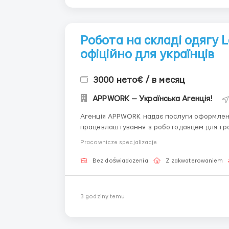
Робота на складі одягу L
офіційно для українців
3000 нето€ / в месяц
APPWORK — Українська Агенція!
Агенція APPWORK надає послуги оформленн
працевлаштування з роботодавцем для громадянинів України
онлайн: Спеціаліст: Денис Бойко Телефон для консультацій \ для підбору вакансій: +48 889 248
Pracownicze specjalizacje
475 - ( Whats...
Bez doświadczenia
Z zakwaterowaniem
3 godziny temu