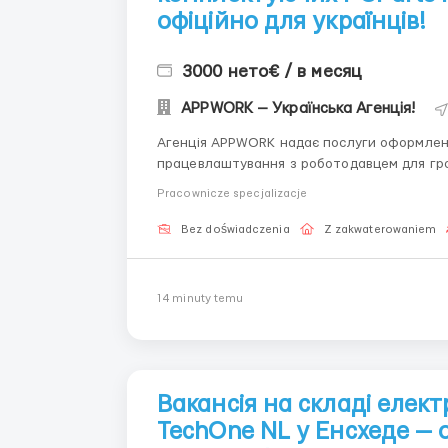
офіційно для українців!
3000 нето€ / в месяц
APPWORK — Українська Агенція!
Агенція APPWORK надає послуги оформленн
працевлаштування з роботодавцем для громадянинів України
онлайн: Спеціаліст: Денис Бойко Телефон для консультацій \ для підбору вакансій: +48 889 248
Pracownicze specjalizacje
475 - ( Whats...
Bez doświadczenia
Z zakwaterowaniem
14 minuty temu
Вакансія на складі елек
TechOne NL у Енсхеде — 