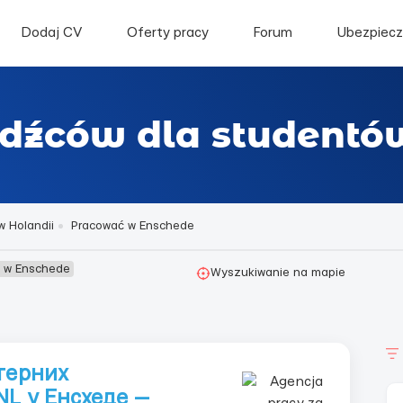
Dodaj CV
Oferty pracy
Forum
Ubezpiecz
odźców dla studentó
w Holandii
Pracować w Enschede
ć w Enschede
Wyszukiwanie na mapie
терних
NL у Енсхеде —