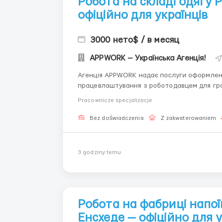
Робота на складі одягу P
офіційно для українців
3000 нето$ / в месяц
APPWORK — Українська Агенція!
Агенція APPWORK надає послуги оформленн
працевлаштування з роботодавцем для громадянинів України
онлайн: Спеціаліст: Денис Бойко Телефон для консультацій \ для підбору вакансій: +48 889 248
Pracownicze specjalizacje
475 - ( Whats...
Bez doświadczenia
Z zakwaterowaniem
3 godziny temu
Робота на фабриці напої
Енсхеде — офіційно для у