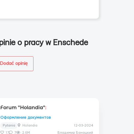
pinie o pracy w Enschede
Dodać opinię
Forum "Holandia"
:
Оформление документов
Pytania
Holandia
12-03-2024
17
7
2.6M
Владимир Банацкий