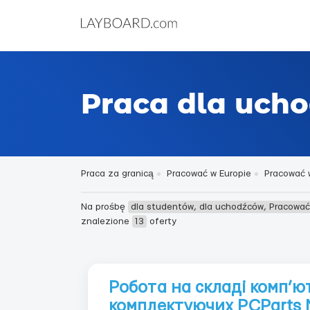
Praca dla uch
Praca za granicą
Pracować w Europie
Pracować 
Na prośbę
dla studentów, dla uchodźców, Pracowa
znalezione
13
oferty
Робота на складі комп’ю
комплектуючих PCParts 