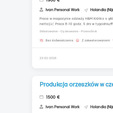
1900 €
Ivan Personal Work
Holandia (Ni
Praca w magazynie odzieży H&M Krótko o głównym💵 Stawka 11,93 brutto (średnio 1600-1900 euro
netto);📈 Praca 8-10 godz. 5 dni w tygodniu;
Składowanie - Opakowania - Przenośnik
Bez doświadczenia
Z zakwaterowaniem
23-02-2026
Produkcja orzeszków w cz
1500 €
Ivan Personal Work
Holandia (Ni