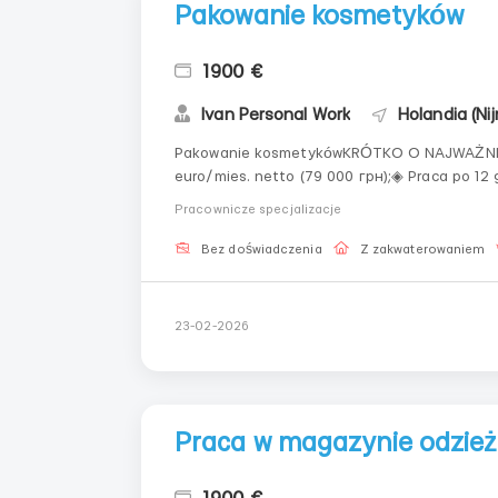
Pakowanie kosmetyków
1900 €
Ivan Personal Work
Holandia (Ni
Pakowanie kosmetykówKRÓTKO O NAJWAŻNIE
euro/mies. netto (79 000 грн);◈ Praca po 1
110,00€/tydzień;WYMAGANIA◈ Posiadanie pr
Pracownicze specjalizacje
na godzinę.GRAFIK PRACY◈ ...
Bez doświadczenia
Z zakwaterowaniem
23-02-2026
Praca w magazynie odzie