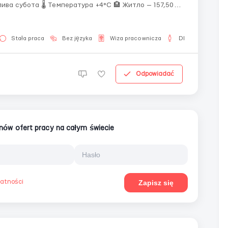
а 🌡 Температура +4°C 🏨 Житло — 157,50
€/тиждень Новий 4⭐ готель, 2-місні кімнати 📄 Контракт н...
Stała praca
Bez języka
Wiza pracownicza
Dla mężczyzn
Odpowiadać
ionów ofert pracy na całym świecie
watności
Zapisz się