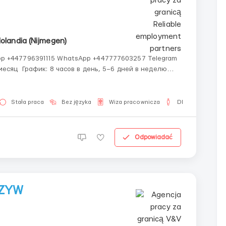
olandia (Nijmegen)
p +447796391115 WhatsApp +447777603257 Telegram
есяц График: 8 часов в день, 5–6 дней в неделю
лем Описание работы: Весна в Нидерландах &md...
Stała praca
Bez języka
Wiza pracownicza
Dla mężczyzn
Odpowiadać
RZYW