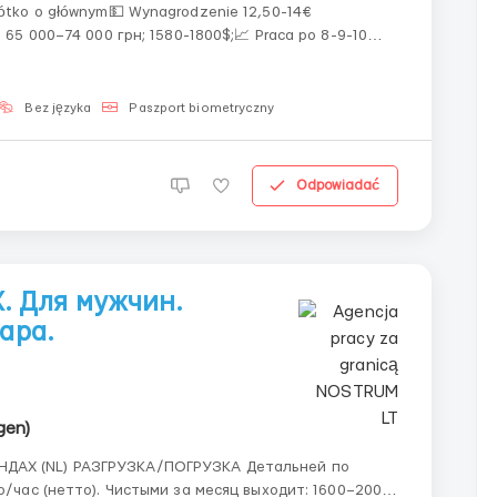
 65 000–74 000 грн; 1580-1800$;📈 Praca po 8-9-10
 Oficjalne zatrudnienie; 🗂 **Wymagania◈
Bez języka
Paszport biometryczny
Odpowiadać
 Для мужчин.
вара.
gen)
НДАХ (NL) РАЗГРУЗКА/ПОГРУЗКА Детальней по
ро/час (нетто). Чистыми за месяц выходит: 1600–2000