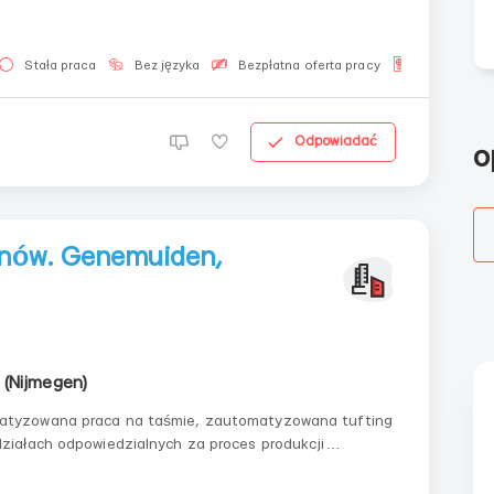
 от 50 до 200 €. ▪️В месяц может быть: 200–240
Stała praca
Bez języka
Bezpłatna oferta pracy
Dla Ukraińc
Odpowiadać
o
anów. Genemuiden,
 (Nijmegen)
anowym, od