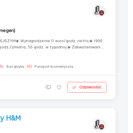
jmegen)
JSZYM◈ Wynagrodzenie 11 euro/godz. netto;◈ 1900
2 godz./zmiana, 55 godz. w tygodniu;◈ Zakwaterowanie
awa jazdy kat. B.WYNAGRODZENIE◈ 11,00 euro netto
Bez języka
Paszport biometryczny
Odpowiadać
ży H&M