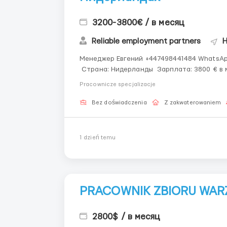
3200-3800€ / в месяц
Reliable employment partners
H
Менеджер Евгений +447498441484 WhatsAp
Страна: Нидерланды Зарплата: 3800 € в м
Проживание: предоставляется работодате
Pracownicze specjalizacje
Bez doświadczenia
Z zakwaterowaniem
1 dzień temu
PRACOWNIK ZBIORU WA
2800$ / в месяц