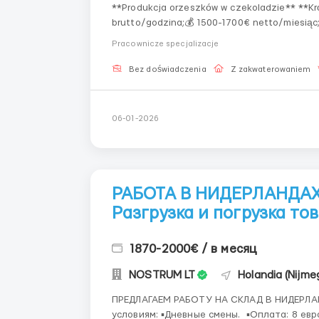
**Produkcja orzeszków w czekoladzie** **Krótko o głównym💵 Wynagrodzenie 12,50-14€
brutto/godzina;💰 1500-1700€ netto/miesiąc;
godz/dzień;👬 Dla kobiet, mężczyzn i par do 45 lat;🤝
Pracownicze specjalizacje
kobiety, mężczyźni...
Bez doświadczenia
Z zakwaterowaniem
06-01-2026
РАБОТА В НИДЕРЛАНДАХ.
Разгрузка и погрузка то
1870-2000€ / в месяц
NOSTRUM LT
Holandia (Nijme
ПРЕДЛАГАЕМ РАБОТУ НА СКЛАД В НИДЕРЛА
условиям: ▪️Дневные смены. ▪️Оплата: 8 ев