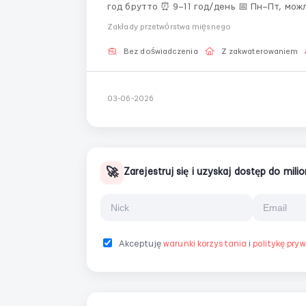
год брутто ⏰ 9–11 год/день 📅 Пн–Пт, можлива субот
Zakłady przetwórstwa mięsnego
Bez doświadczenia
Z zakwaterowaniem
03-06-2026
🚀
Zarejestruj się i uzyskaj dostęp do mil
Akceptuję
warunki korzystania
i
politykę pry