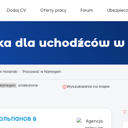
Dodaj CV
Oferty pracy
Forum
Ubezpiecz
yka dla uchodźców w
w Holandii
Pracować w Nijmegen
 Nijmegen
znalezione
Wyszukiwanie na mapie
юльпанов в