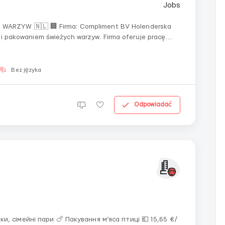
pliment BV Holenderska
 i pakowaniem świeżych warzyw. Firma oferuje pracę
port do pracy oraz wsparcie na miejscu. 🌐 👥 Kogo
Bez języka
Odpowiadać
ання м’яса птиці 💶 15,65 €/