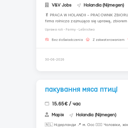
V&V Jobs
Holandia (Nijmegen)
🥬 PRACA W HOLANDII – PRACOWNIK ZBIORU WARZYW 🇳🇱 🏢 Firma: Com
firma rolnicza zajmująca się uprawą, zbiorem
sezonową i stałą, zapewnia zakwaterowanie, trans
Uprawa roli - Farmy - Leśnictwo
szukamy: mężczy...
Bez doświadczenia
Z zakwaterowaniem
30-06-2026
пакування мяса птиці
15.65€ / час
Марія
Holandia (Nijmegen)
🇳🇱 Нідерланди 📍 м. Осс 👩‍❤️‍👨 Чоловіки, жінки, сімейні пари 🍗 Пакув