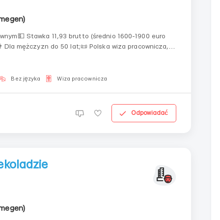
jmegen)
👬 Dla mężczyzn do 50 lat;📜 Polska wiza pracownicza,
ukraiński pesel, karta pobytu;🤝 Oficjalne zatrudnienie; Wymagania• mężczyźni;• wiek do 50 lat;&bu...
Bez języka
Wiza pracownicza
Odpowiadać
ekoladzie
jmegen)