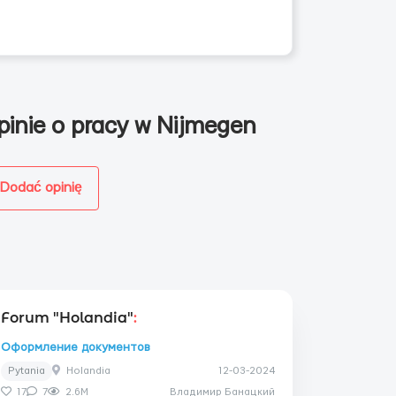
ów
pinie o pracy w Nijmegen
Dodać opinię
Forum "Holandia"
:
Оформление документов
Pytania
Holandia
12-03-2024
17
7
2.6M
Владимир Банацкий