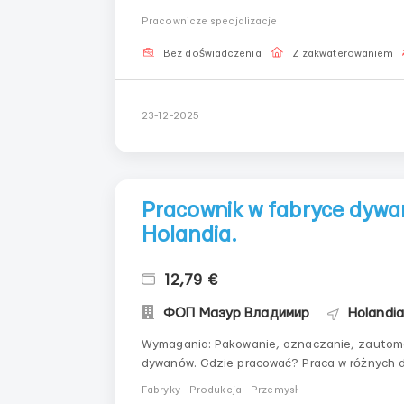
€ ▪️Ежемесячные бонусы за хорошую работу:
Pracownicze specjalizacje
рабочих...
Bez doświadczenia
Z zakwaterowaniem
23-12-2025
Pracownik w fabryce dyw
Holandia.
12,79 €
ФОП Мазур Владимир
Holandia
Wymagania: Pakowanie, oznaczanie, zautomatyzowana praca na taśmie, zautomatyzowana tufting
dywanów. Gdzie pracować? Praca w różnych działach odpowiedzialnych za proces produkcji
surowców, półproduktów lub gotowych produktów. Warunki pracy: Praca w systemie 3-zmi
Fabryky - Produkcja - Przemysł
6.00-14.30, 14.30-2...