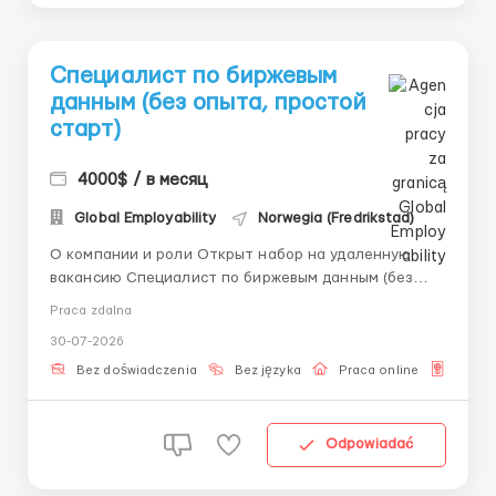
Специалист по биржевым
данным (без опыта, простой
старт)
4000$ / в месяц
Global Employability
Norwegia (Fredrikstad)
О компании и роли Открыт набор на удаленную
вакансию Специалист по биржевым данным (без
опыта, простой старт). Мы берем кандидатов без
Praca zdalna
опыта и проводим бесплатное обучение, чтобы вы
30-07-2026
могли уверенно начать. Функционал Проведение
выборочной проверки данных. Контроль соответст...
Bez doświadczenia
Bez języka
Praca online
Dla o
Odpowiadać