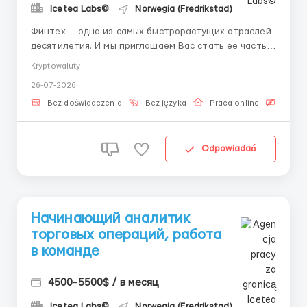
Icetea Labs©
Norwegia (Fredrikstad)
Финтех — одна из самых быстрорастущих отраслей
десятилетия. И мы приглашаем Вас стать её частью.
Забудьте про скучные офисы и бумажную волокиту
Kryptowaluty
— мы предлагаем работу на переднем крае
26-07-2026
цифровых финансов. Трейдеры принимают решения,
но именно операционные специалисты
Bez doświadczenia
Bez języka
Praca online
Bezpła
контролируют, чтобы...
Odpowiadać
Начинающий аналитик
торговых операций, работа
в команде
4500-5500$ / в месяц
Icetea Labs©
Norwegia (Fredrikstad)