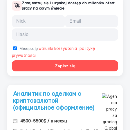
Zarejestruj się i uzyskaj dostęp do milionów ofert
🚀
pracy na całym świecie
warunki korzystania
politykę
Akceptuję
i
prywatności
Zapisz się
Аналитик по сделкам с
криптовалютой
(официальное оформление)
4500-5500$ / в месяц