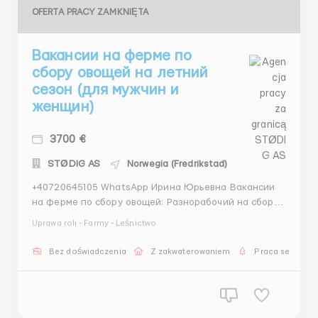
OFERTA PRACY ZAMKNIĘTA
Вакансии на ферме по
сбору овощей на летний
сезон (для мужчин и
женщин)
3700 €
STØDIG AS
Norwegia (Fredrikstad)
+40720645105 WhatsApp Ирина Юрьевна Вакансии
на ферме по сбору овощей: Разнорабочий на сбор
урожая: Обязанности: Сбор овощей (огурцы,
Uprawa roli - Farmy - Leśnictwo
помидоры, редиска, капуста) в соответствии с
инструкциями. Полив растений и уход за почвой.
Bez doświadczenia
Z zakwaterowaniem
Praca sezonow
Прополка сорняков. Требования...