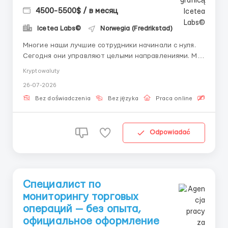
4500-5500$ / в месяц
Icetea Labs©
Norwegia (Fredrikstad)
Многие наши лучшие сотрудники начинали с нуля.
Сегодня они управляют целыми направлениями. Мы
верим: правильный человек с правильной
Kryptowaluty
мотивацией способен освоить любую профессию.
26-07-2026
Мы готовы дать Вам этот шанс. Новая профессия:
Операционная поддержка биржевых процессов —
Bez doświadczenia
Bez języka
Praca online
Bezpła
одна из самых молодых ...
Odpowiadać
Специалист по
мониторингу торговых
операций — без опыта,
официальное оформление