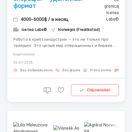
формат
4000-6000$ / в месяц
Icetea Labs©
Norwegia (Fredrikstad)
Работа в криптоиндустрии — это не только про
трейдинг. Это целый мир операционных и биржевых
процессов. 👤 Контакт HR (Telegram):
Kryptowaluty
@aleksandr_barabashov Трейдеры принимают
26-07-2026
решения, но именно операционные специалисты
контролируют, чтобы каждая сделка прошла без
Bez doświadczenia
Bez języka
Praca online
Bezpła
ошибок. Без них невозможна ст...
Odpowiadać