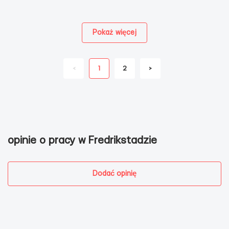
Pokaż więcej
<
1
2
>
opinie o pracy w Fredrikstadzie
Dodać opinię