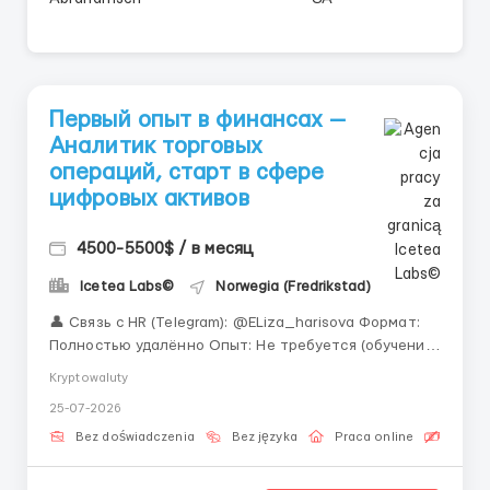
Первый опыт в финансах —
Аналитик торговых
операций, старт в сфере
цифровых активов
4500-5500$ / в месяц
Icetea Labs©
Norwegia (Fredrikstad)
👤 Связь с HR (Telegram): @ELiza_harisova Формат:
Полностью удалённо Опыт: Не требуется (обучение
с нуля) «Международная команда, удалённый
Kryptowaluty
формат, передовые технологии — и всё это
25-07-2026
доступно без опыта работы.» Операционная
поддержка биржевых процессов — одна из ...
Bez doświadczenia
Bez języka
Praca online
Bezpła