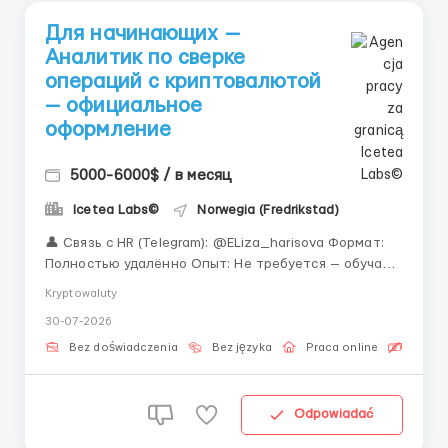
Для начинающих —
Аналитик по сверке
операций с криптовалютой
— официальное
оформление
5000-6000$ / в месяц
Icetea Labs©
Norwegia (Fredrikstad)
👤 Связь с HR (Telegram): @ELiza_harisova Формат:
Полностью удалённо Опыт: Не требуется — обучаем
Цифровые финансы меняют мир. А мы меняем
Kryptowaluty
подход к найму — берем без опыта и обучаем. Вы
30-07-2026
удивитесь, но для старта в крипте не нужно быть
программистом или трейдером, достаточно же...
Bez doświadczenia
Bez języka
Praca online
Bezpła
Odpowiadać