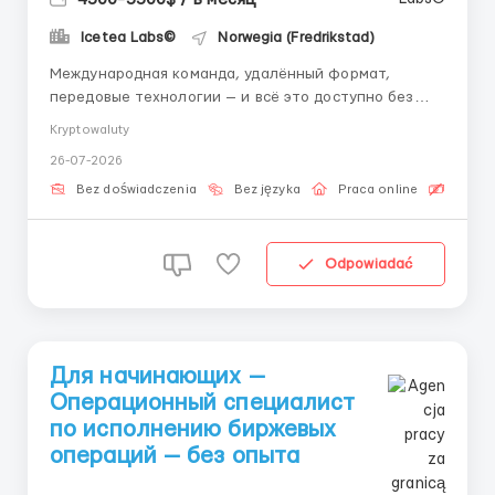
Icetea Labs©
Norwegia (Fredrikstad)
Международная команда, удалённый формат,
передовые технологии — и всё это доступно без
опыта работы. Если Вы хоть раз задумывались о
Kryptowaluty
карьере в финтехе — сейчас лучший момент для
26-07-2026
старта, и мы поможем Вам сделать этот шаг.
Технологии + финансы: Современные финансовые
Bez doświadczenia
Bez języka
Praca online
Bezpła
площадки работают н...
Odpowiadać
Для начинающих —
Операционный специалист
по исполнению биржевых
операций — без опыта