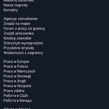
Reklama banerowa
Nasze nagrody
Kontakty
Agencje zatrudnienia
Znajdź na mapie
Forum o pracy za granicą
Znajdź pracownika
Katalog zawodów
Statystyki wynagrodzeń
Przydatne artykuły
Wiadomości z zagranicy
Praca w Europie
Praca w Polsce
Praca w Niemczech
Praca w Norwegii
Praca w Anglii
Praca w Hiszpanii
Praca zdalna
Работа в США
Работа в Канадe