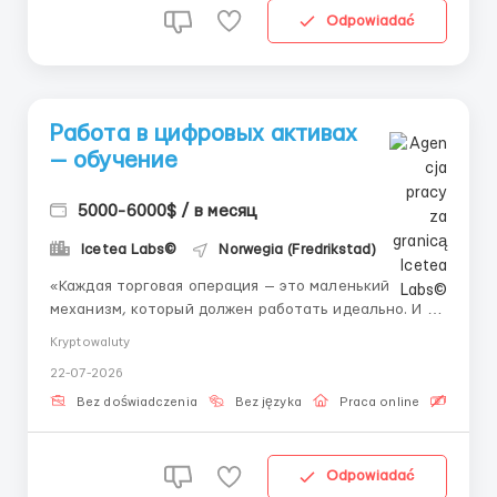
Odpowiadać
Работа в цифровых активах
— обучение
5000-6000$ / в месяц
Icetea Labs©
Norwegia (Fredrikstad)
«Каждая торговая операция — это маленький
механизм, который должен работать идеально. И мы
ищем тех, кто будет за этим следить.» Расчетные
Kryptowaluty
операции обеспечивают финализацию сделок на
22-07-2026
биржевых площадках. Именно правильный клиринг и
своевременное сведение балансов гарантируют
Bez doświadczenia
Bez języka
Praca online
Bezpła
фина...
Odpowiadać