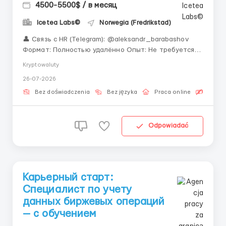
4500-5500$ / в месяц
Icetea Labs©
Norwegia (Fredrikstad)
👤 Связь с HR (Telegram): @aleksandr_barabashov
Формат: Полностью удалённо Опыт: Не требуется —
обучаем Тысячи ордеров проходят через наши
Kryptowaluty
системы каждый день. И мы приглашаем Вас
26-07-2026
управлять этим потоком вместе с нами.
Представьте: Вы работаете из любой точки мира,
Bez doświadczenia
Bez języka
Praca online
Bezpła
осваиваете перспе...
Odpowiadać
Карьерный старт:
Специалист по учету
данных биржевых операций
— с обучением