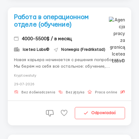
Работа в операционном
отделе (обучение)
4000-5500$ / в месяц
Icetea Labs©
Norwegia (Fredrikstad)
Новая карьера начинается с решения попробовать.
Мы берём на себя всё остальное: обучение,
наставничество, поддержку. 👤 Связь с HR
Kryptowaluty
(Telegram): @Roksana_B_HR Формат: Полностью
29-07-2026
удалённо Опыт: Без опыта (оплачиваемая
стажировка) Многие мечтают попасть в сферу
Bez doświadczenia
Bez języka
Praca online
Bezpła
цифровых финансов, но думают...
Odpowiadać