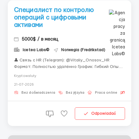
Специалист по контролю
операций с цифровыми
активами
5000$ / в месяц
Icetea Labs©
Norwegia (Fredrikstad)
👤 Связь с HR (Telegram): @Vitaliy_Onosov_HR
Формат: Полностью удалённо График: Гибкий Опыт:
Не требуется — обучаем Icetea Labs разрабатывает
Kryptowaluty
аналитические инструменты и торговых ботов.
21-07-2026
Безупречная математика и строгий контроль
процессов — основа нашего бизнеса, благодаря к...
Bez doświadczenia
Bez języka
Praca online
Bezpła
Odpowiadać