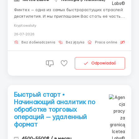
Финтех — одна из самых быстрорастущих отраслей
десятилетия. И мы приглашаем Вас стать её частью.
Забудьте про скучные офисы и бумажную волокиту
Kryptowaluty
— мы предлагаем работу на переднем крае
26-07-2026
цифровых финансов. Трейдеры принимают решения,
но именно операционные специалисты
Bez doświadczenia
Bez języka
Praca online
Bezpła
контролируют, чтобы...
Odpowiadać
Быстрый старт •
Начинающий аналитик по
обработке торговых
операций — удаленный
формат
4500-5500$ / в месяц