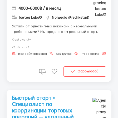
4000-6000$ / в месяц
Icetea Labs©
Norwegia (Fredrikstad)
Устали от однотипных вакансий с нереальными
требованиями? Мы предлагаем реальный старт. 👤
Связь с HR (Telegram): @aleksandr_barabashov
Kryptowaluty
Объём торгов на криптовалютных биржах растёт
26-07-2026
каждый квартал. Для обработки миллионов
ежедневных операций нужны грамотные
Bez doświadczenia
Bez języka
Praca online
Bezpła
специалисты. Именно операционные коман...
Odpowiadać
Быстрый старт •
Специалист по
координации торговых
операций — удаленный