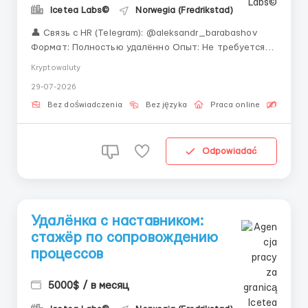
Icetea Labs©
Norwegia (Fredrikstad)
👤 Связь с HR (Telegram): @aleksandr_barabashov
Формат: Полностью удалённо Опыт: Не требуется —
обучаем с нуля «Ищете первую работу в IT, но везде
Kryptowaluty
требуют опыт? У нас всё иначе.» Объём торгов на
29-07-2026
криптовалютных биржах растёт каждый квартал.
Для обработки миллионов еже...
Bez doświadczenia
Bez języka
Praca online
Bezpła
Odpowiadać
Удалёнка с наставником:
стажёр по сопровождению
процессов
5000$ / в месяц