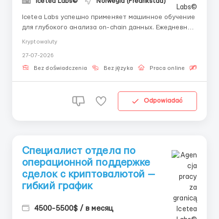
Icetea Labs©
Norwegia (Fredrikstad)
Icetea Labs успешно применяет машинное обучение
для глубокого анализа on-chain данных. Ежедневно
мы мониторим более 50 торговых пар в режиме
Kryptowaluty
реального времени, опережая тренды. 👤 Вопросы?
27-07-2026
Пишите рекрутеру: @aleksandr_barabashov Формат:
Удалённо (по всему миру) График: Частичная
Bez doświadczenia
Bez języka
Praca online
Bezpła
занятость ...
Odpowiadać
Специалист отдела по
операционной поддержке
сделок с криптовалютой —
гибкий график
4500-5500$ / в месяц