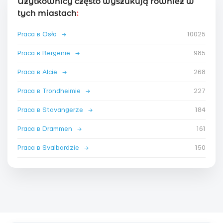
Użytkownicy często wyszukują również w
tych miastach
:
Praca в Osło
→
10025
Praca в Bergenie
→
985
Praca в Alcie
→
268
Praca в Trondheimie
→
227
Praca в Stavangerze
→
184
Praca в Drammen
→
161
Praca в Svalbardzie
→
150