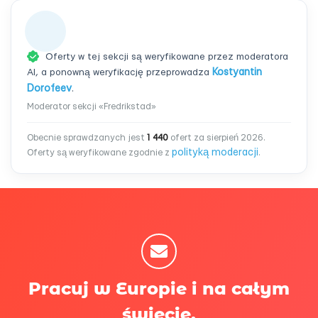
Oferty w tej sekcji są weryfikowane przez moderatora
AI, a ponowną weryfikację przeprowadza
Kostyantin
Dorofeev
.
Moderator sekcji «Fredrikstad»
Obecnie sprawdzanych jest
1 440
ofert za sierpień 2026.
polityką moderacji
Oferty są weryfikowane zgodnie z
.
Pracuj w Europie i na całym
świecie.