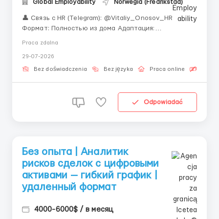
Global Employability
Norwegia (Fredrikstad)
👤 Связь с HR (Telegram): @Vitaliy_Onosov_HR
Формат: Полностью из дома Адаптация:
Оплачиваемый период онбординга «Цифровые
Praca zdalna
финансы меняют мир. А мы меняем подход к найму
29-07-2026
— берём без опыта и обучаем.» За кулисами
торговли: когда трейдер нажимает кнопку
Bez doświadczenia
Bez języka
Praca online
Bezpła
«Купить&r...
Odpowiadać
Без опыта | Аналитик
рисков сделок с цифровыми
активами — гибкий график |
удаленный формат
4000-6000$ / в месяц