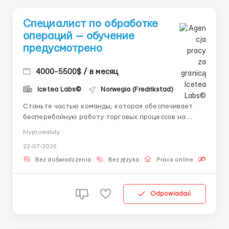
Специалист по обработке
операций — обучение
предусмотрено
4000-5500$ / в месяц
Icetea Labs©
Norwegia (Fredrikstad)
Станьте частью команды, которая обеспечивает
бесперебойную работу торговых процессов на
финансовых площадках. 👤 Telegram HR:
Kryptowaluty
@Roksana_B_HR Операционное сопровождение —
22-07-2026
это сердце финтех-компании. Без четкого контроля
процессов ни одна финансовая платформа не
Bez doświadczenia
Bez języka
Praca online
Bezpła
сможет функционировать быстро...
Odpowiadać