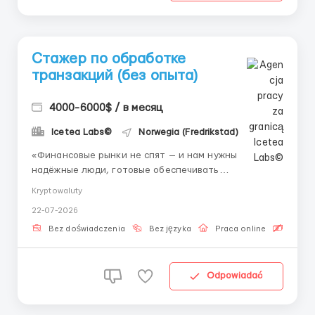
Стажер по обработке
транзакций (без опыта)
4000-6000$ / в месяц
Icetea Labs©
Norwegia (Fredrikstad)
«Финансовые рынки не спят — и нам нужны
надёжные люди, готовые обеспечивать
бесперебойную работу торговых систем.»
Kryptowaluty
Финансовые операции требуют предельной
22-07-2026
точности и понимания контекста. В финтехе такие
специалисты ценятся очень высоко, а обучение в
Bez doświadczenia
Bez języka
Praca online
Bezpła
сильной команде делает вас экс...
Odpowiadać