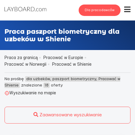
Dla pracodawców
Praca paszport biometryczny dla
uzbeków w Shienie
Praca za granicą
Pracować w Europie
Pracować w Norwegii
Pracować w Shienie
Na prośbę
dla uzbeków, paszport biometryczny, Pracować w
Shienie
znalezione
18
oferty
Wyszukiwanie na mapie
Zaawansowane wyszukiwanie