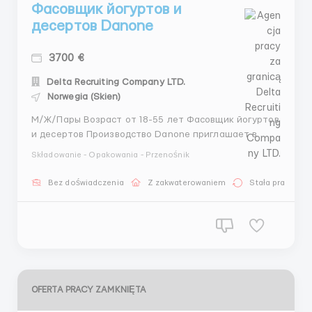
Фасовщик йогуртов и
десертов Danone
3700 €
Delta Recruiting Company LTD.
Norwegia (Skien)
М/Ж/Пары Возраст от 18-55 лет Фасовщик йогуртов
и десертов Производство Danone приглашает в
свою команду сотрудников на позицию
Składowanie - Opakowania - Przenośnik
разнорабочего: операторов линии разлива,
фасовки, упаковки и оформления готовой
Bez doświadczenia
Z zakwaterowaniem
Stała praca
продукции! На работу набираем: мужчин, жeнщин,
ceмeйныe паpы, возраст: 18―5...
OFERTA PRACY ZAMKNIĘTA