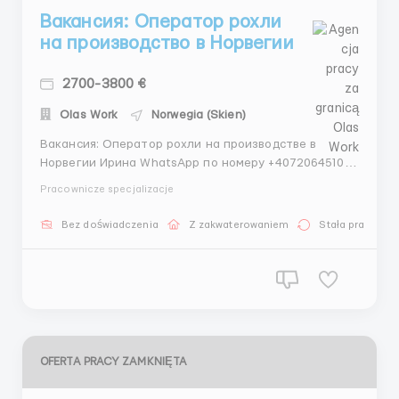
Вакансия: Оператор рохли
на производство в Норвегии
2700-3800 €
Olas Work
Norwegia (Skien)
Вакансия: Оператор рохли на производстве в
Норвегии Ирина WhatsApp по номеру +40720645105
или через Telegram (@olaswork). Обязанности:
Pracownicze specjalizacje
Управление рохлей (ручной гидравлической
тележкой) для перемещения грузов на складе и
Bez doświadczenia
Z zakwaterowaniem
Stała praca
производственных площадках. Погрузка и разгрузка
товаров. Обеспеч...
OFERTA PRACY ZAMKNIĘTA