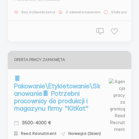
11325212 Nasze gwarancje: - Ponad 6 lat
doświadczenia na rynku zatrudnienia - Licencja na
Bez doświadczenia
Z zakwaterowaniem
Stała praca
zatrudnienie - Ponad 33000 tysięcy zatrudnionych
klientów - Jest członk...
OFERTA PRACY ZAMKNIĘTA
🍫
Pakowanie\Etykietowanie\Sk
anowanie🍫 Potrzebni
pracownicy do produkcji i
magazynu firmy "KitKat"
3500-4000 €
Reed Recruitment
Norwegia (Skien)