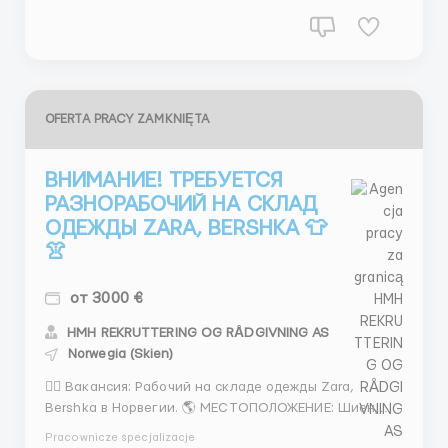
иметь прямое влияние на процесс...
OFERTA PRACY ZAMKNIĘTA
ВНИМАНИЕ! ТРЕБУЕТСЯ
РАЗНОРАБОЧИЙ НА СКЛАД
ОДЕЖДЫ ZARA, BERSHKA 👕
👚
от 3000 €
HMH REKRUTTERING OG RÅDGIVNING AS
Norwegia (Skien)
👉🏻 Вакансия: Рабочий на складе одежды Zara,
Bershka в Норвегии. 🌎 МЕСТОПОЛОЖЕНИЕ: Шиен,
Норвегия. ОБЯЗАННОСТИ: - Прием, разгрузка и
Pracownicze specjalizacje