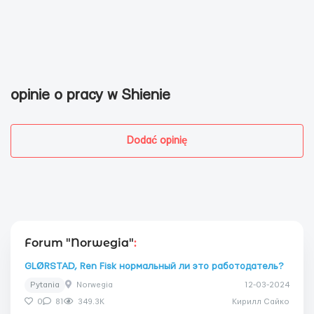
opinie o pracy w Shienie
Dodać opinię
Forum "Norwegia"
:
GLØRSTAD, Ren Fisk нормальный ли это работодатель?
Pytania
Norwegia
12-03-2024
0
81
349.3K
Кирилл Сайко