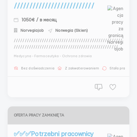
//////////////////////////
1050€ / в месяц
Norvegiajob
Norwegia (Skien)
//////////////////////////////////////////////////
//////////////////////////////////////////////////
//////////////////////////////////////////////////
Medycyna - Farmaceutyka - Ochrona zdrowia
//////////////////////////////////////////////////
//////////////////////////////////////////////////
Bez doświadczenia
Z zakwaterowaniem
Stała praca
//////////////////////////////////////////////////
...
OFERTA PRACY ZAMKNIĘTA
✅✅✅Potrzebni pracownicy