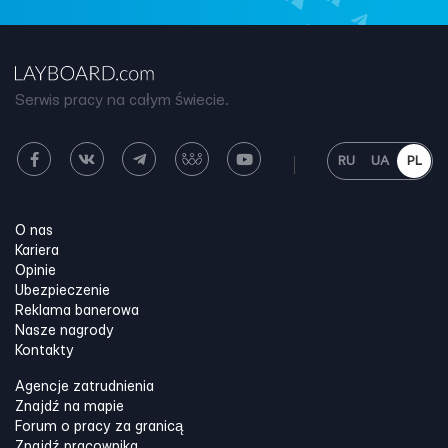
Serwis pracy na całym świecie.
RU
UA
PL
O nas
Kariera
Opinie
Ubezpieczenie
Reklama banerowa
Nasze nagrody
Kontakty
Agencje zatrudnienia
Znajdź na mapie
Forum o pracy za granicą
Znajdź pracownika