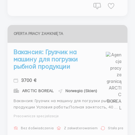
OFERTA PRACY ZAMKNIĘTA
Вакансия: Грузчик на
машину для погрузки
рыбной продукции
3700 €
ARCTIC BOREAL
Norwegia (Skien)
Вакансия: Грузчик на машину для погрузки рыбной
продукции Условия работы:Полная занятость, 40
часов в неделю.Работа на рыбном производстве, с
Pracownicze specjalizacje
фокусом на погрузку рыбной продукции.График
работы может включать смены и работу по
Bez doświadczenia
Z zakwaterowaniem
Stała praca
выходным в зависимости от потребностей