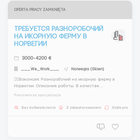
OFERTA PRACY ZAMKNIĘTA
ТРЕБУЕТСЯ РАЗНОРОБОЧИЙ
НА ИКОРНУЮ ФЕРМУ В
НОРВЕГИИ
3000-4200 €
___We_Work___
Norwegia (Skien)
👉🏻Вакансия: Разнорабочий на икорную ферму в
Норвегии. Описание работы: В качестве
разнорабочего на икорной ферме в Норвегии вам
Pracownicze specjalizacje
предстоит выполнять различные задачи, связанные
с обслуживанием и уходом за икорными рыбами и
Bez doświadczenia
Z zakwaterowaniem
Stała praca
функционированием фермы. Ваша работа будет
иметь прямое влияние на процесс...