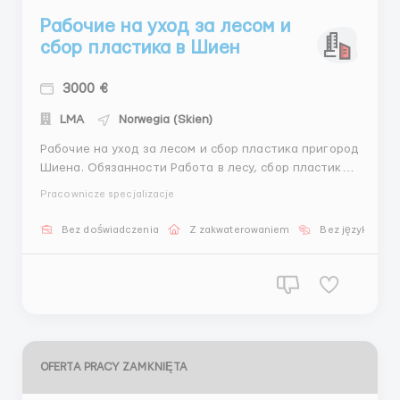
Рабочие на уход за лесом и
сбор пластика в Шиен
3000 €
LMA
Norwegia (Skien)
Рабочие на уход за лесом и сбор пластика пригород
Шиена. Обязанности Работа в лесу, сбор пластика,
уход за лесом, высадка саженцев. Работа не
Pracownicze specjalizacje
сложная, подходит для мужчин, женщин и семейных
пар. График работы 8 часов в день \ 5 дней в
Bez doświadczenia
Z zakwaterowaniem
Bez języka
неделю.Суббота \воскресенье выходной.
Работодатель ...
OFERTA PRACY ZAMKNIĘTA