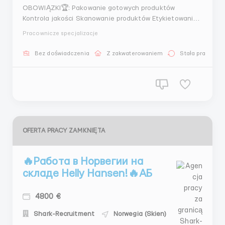
OBOWIĄZKI🏆: Pakowanie gotowych produktów
Kontrola jakości Skanowanie produktów Etykietowanie
produktów WYMAGANIA⚠️: Brak doświadczenia w pracy
Pracownicze specjalizacje
w sektorze produkcyjnym Gotowość do pracy ręcznej
Uważność na szczegóły i umiejętność pracy w zespole
Bez doświadczenia
Z zakwaterowaniem
Stała praca
WARUNKI PRACY🧤: Możliwość awansu w ramach firmy
Wy...
OFERTA PRACY ZAMKNIĘTA
🔥Работа в Норвегии на
складе Helly Hansen!🔥АБ
4800 €
Shark-Recruitment
Norwegia (Skien)