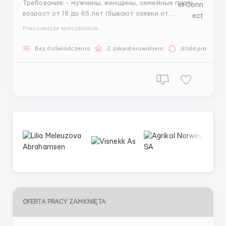
Требования: - мужчины, женщины, семейные пары; -
возраст от 18 до 65 лет (бывают заявки от
работодателей на 65 + ); --- образование и опыт не
Pracownicze specjalizacje
требуется; - знание языка не требуется; -
отсутствие нарушений паспортного режима с ЕС; -
Bez doświadczenia
Z zakwaterowaniem
Stała praca
отсутствие отказов в визе в Англию; -
ответственно...
OFERTA PRACY ZAMKNIĘTA