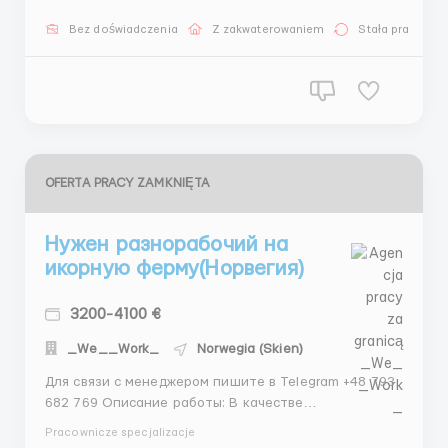
распределение по складу поступающих товаров,
включая одежду, обувь и аксессуары от Zara и
Bez doświadczenia
Z zakwaterowaniem
Stała praca
Bershka. - Комплектация заказов для магазина
согласно спискам и инстр...
OFERTA PRACY ZAMKNIĘTA
Нужен разнорабочий на
икорную ферму(Норвегия)
3200-4100 €
_We__Work_
Norwegia (Skien)
Для связи с менеджером пишите в Telegram +48 793
682 769 Описание работы: В качестве
разнорабочего на икорной ферме в Норвегии вам
Pracownicze specjalizacje
предстоит выполнять различные задачи, связанные