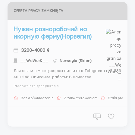
OFERTA PRACY ZAMKNIĘTA
Нужен разнорабочий на
икорную ферму(Норвегия)
3200-4000 €
__WeWorK__
Norwegia (Skien)
Для связи с менеджером пишите в Telegram ++48 883
400 348 Описание работы: В качестве
разнорабочего на икорной ферме в Норвегии вам
Pracownicze specjalizacje
предстоит выполнять различные задачи, связанные
с обслуживанием и уходом за икорными рыбами и
Bez doświadczenia
Z zakwaterowaniem
Stała praca
функционированием фермы. Ваша работа будет
иметь прямое влияние на про...