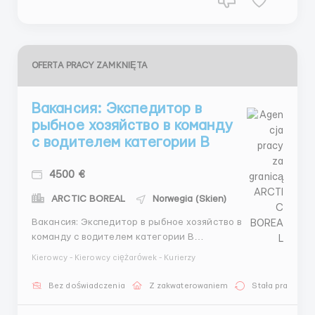
OFERTA PRACY ZAMKNIĘTA
Вакансия: Экспедитор в
рыбное хозяйство в команду
с водителем категории B
4500 €
ARCTIC BOREAL
Norwegia (Skien)
Вакансия: Экспедитор в рыбное хозяйство в
команду с водителем категории B
Обязанности:Организация логистики и маршрутов
Kierowcy - Kierowcy ciężarówek - Kurierzy
доставки рыбной продукции.Контроль за загрузкой
и выгрузкой товара.Взаимодействие с
Bez doświadczenia
Z zakwaterowaniem
Stała praca
поставщиками и точками продажи для координации
поставок.Решение оперативных вопросов, возника...