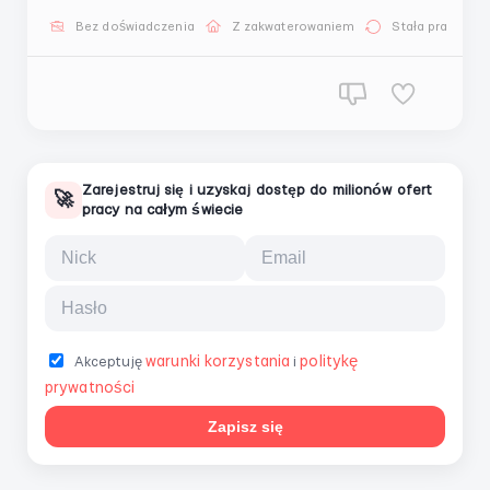
с обслуживанием и уходом за икорными рыбами и
Bez doświadczenia
Z zakwaterowaniem
Stała praca
функционированием фермы. Ваша работа будет
иметь прямое влияние на проц...
Zarejestruj się i uzyskaj dostęp do milionów ofert
🚀
pracy na całym świecie
warunki korzystania
politykę
Akceptuję
i
prywatności
Zapisz się