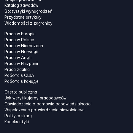
Katalog zawodów
Statystyki wynagrodzeń
Przydatne artykuły
Wiadomości z zagranicy
Praca w Europie
Praca w Polsce
Praca w Niemczech
Praca w Norwegii
Praca w Anglii
Praca w Hiszpanii
Praca zdalna
Работа в США
Работа в Канадe
Oferta publiczna
Jak weryfikujemy pracodawców
Oświadczenie o odmowie odpowiedzialności
Współczesne potwierdzenie niewolnictwa
Polityka skarg
Kodeks etyki