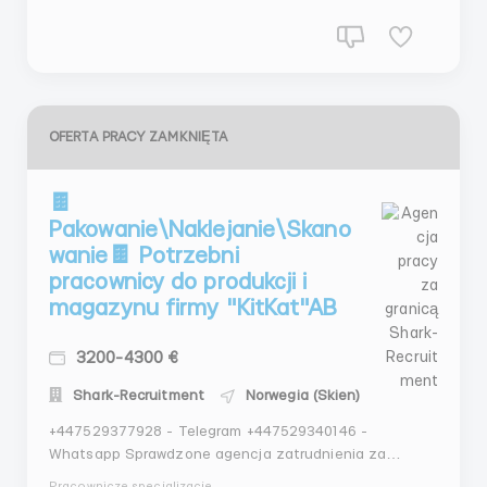
труда 32...
OFERTA PRACY ZAMKNIĘTA
🍫
Pakowanie\Naklejanie\Skano
wanie🍫 Potrzebni
pracownicy do produkcji i
magazynu firmy "KitKat"AB
3200-4300 €
Shark-Recruitment
Norwegia (Skien)
+447529377928 - Telegram +447529340146 -
Whatsapp Sprawdzone agencja zatrudnienia za
granicą Shark Recruitment Ltd: Company Number
Pracownicze specjalizacje