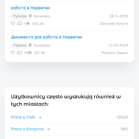
работа в Норвегии
Pytania
Norwegia
28-11-2025
2
1
332.2K
Евгений Лапуга
Документа для работы в Норвегии
Pytania
Norwegia
12-03-2024
7
19
331.8K
Марина Ляшко
Użytkownicy często wyszukują również w
tych miastach
:
Praca в Osło
→
10025
Praca в Bergenie
→
985