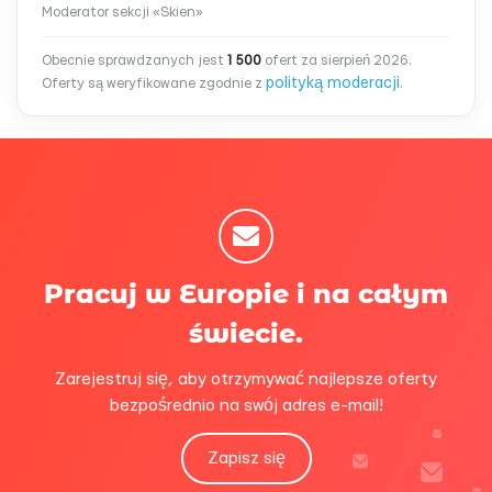
Moderator sekcji «Skien»
Obecnie sprawdzanych jest
1 500
ofert za sierpień 2026.
polityką moderacji
Oferty są weryfikowane zgodnie z
.
Pracuj w Europie i na całym
świecie.
Zarejestruj się, aby otrzymywać najlepsze oferty
bezpośrednio na swój adres e-mail!
Zapisz się