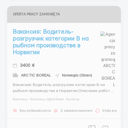
OFERTA PRACY ZAMKNIĘTA
Вакансия: Водитель-
разгрузчик категории B на
рыбном производстве в
Норвегии
3400 €
ARCTIC BOREAL
Norwegia (Skien)
Вакансия: Водитель-разгрузчик категории B на
рыбном производстве в Норвегии.Описание работы:
Ваша основная задача - обеспечить своевременную
Kierowcy - Kierowcy ciężarówek - Kurierzy
разгрузку грузов на рыбном производстве в
Норвегии. Вам предстоит работать в команде,
Bez doświadczenia
Z zakwaterowaniem
Stała praca
обеспечивая плавный и эффективный поток сырья и
готовой продукции.🌎 МЕСТО...