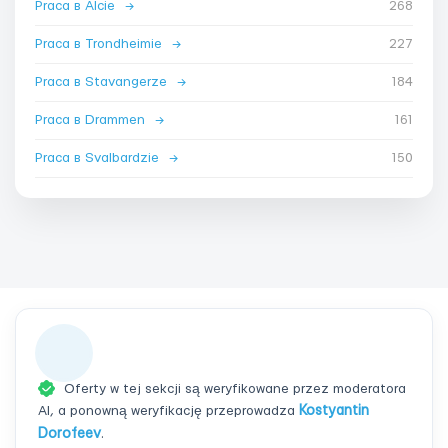
Praca в Alcie
→
268
Praca в Trondheimie
→
227
Praca в Stavangerze
→
184
Praca в Drammen
→
161
Praca в Svalbardzie
→
150
Oferty w tej sekcji są weryfikowane przez moderatora
AI, a ponowną weryfikację przeprowadza
Kostyantin
Dorofeev
.