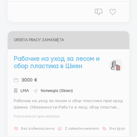
производства. Требования:Опыт...
OFERTA PRACY ZAMKNIĘTA
Рабочие на уход за лесом и
сбор пластика в Шиен
3000 €
LMA
Norwegia (Skien)
Рабочие на уход за лесом и сбор пластика пригород
Шиена. Обязанности Работа в лесу, сбор пластика,
уход за лесом, высадка саженцев. Работа не
Pracownicze specjalizacje
сложная, подходит для мужчин, женщин и семейных
пар. График работы 8 часов в день \ 5 дней в
Bez doświadczenia
Z zakwaterowaniem
Bez języka
неделю.Суббота \воскресенье выходной. Оплата