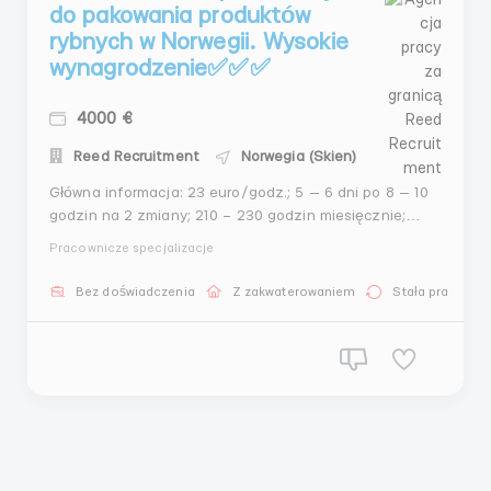
do pakowania produktów
rybnych w Norwegii. Wysokie
wynagrodzenie✅✅✅
4000 €
Reed Recruitment
Norwegia (Skien)
Główna informacja: 23 euro/godz.; 5 — 6 dni po 8 — 10
godzin na 2 zmiany; 210 – 230 godzin miesięcznie;
Oficjalne zatrudnienie; Zakwaterowanie: bezpłatne;
Pracownicze specjalizacje
Mężczyźni, kobiety i pary do 55 lat; Harmonogram
pracy: Zmiany robocze od poniedziałku do piątku + co
Bez doświadczenia
Z zakwaterowaniem
Stała praca
druga sobota pracują...