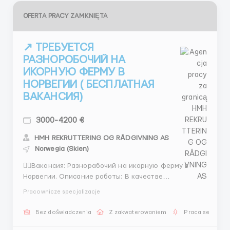
OFERTA PRACY ZAMKNIĘTA
↗️ ТРЕБУЕТСЯ
РАЗНОРОБОЧИЙ НА
ИКОРНУЮ ФЕРМУ В
НОРВЕГИИ ( БЕСПЛАТНАЯ
ВАКАНСИЯ)
3000-4200 €
HMH REKRUTTERING OG RÅDGIVNING AS
Norwegia (Skien)
👉🏻Вакансия: Разнорабочий на икорную ферму в
Норвегии. Описание работы: В качестве
разнорабочего на икорной ферме в Норвегии вам
Pracownicze specjalizacje
предстоит выполнять различные задачи, связанные
с обслуживанием и уходом за икорными рыбами и
Bez doświadczenia
Z zakwaterowaniem
Praca sezonow
функционированием фермы. Ваша работа будет