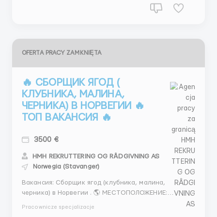
OFERTA PRACY ZAMKNIĘTA
🔥 СБОРЩИК ЯГОД (
КЛУБНИКА, МАЛИНА,
ЧЕРНИКА) В НОРВЕГИИ 🔥
ТОП ВАКАНСИЯ 🔥
3500 €
HMH REKRUTTERING OG RÅDGIVNING AS
Norwegia (Stavanger)
Вакансия: Сборщик ягод (клубника, малина,
черника) в Норвегии . 🌎 МЕСТОПОЛОЖЕНИЕ:
Ставангер, Норвегия. Работа будет осуществляться
Pracownicze specjalizacje
на открытом воздухе, поэтому готовность к