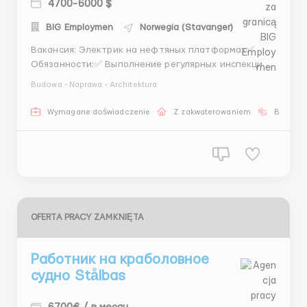
4700-6000 $
BIG Employmen
Norwegia (Stavanger)
Вакансия: Электрик на нефтяных платформах✅
Обязанности:✅ Выполнение регулярных инспекций
и технического обслуживания электрического
Budowa - Naprawa - Architektura
оборудования на нефтяных платформах. Ремонт и
замена электрических компонентов и систем.
Wymagane doświadczenie
Z zakwaterowaniem
Bez języ
Обеспечение бесперебойной работы
электроснабжения и электрооборудо...
OFERTA PRACY ZAMKNIĘTA
Работник на краболовное
судно Stålbas