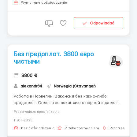
многие другие). Условия: - минимальный срок
Wymagane doświadczenie
контракта - 6-12 месяцев. - в течение к...
Odpowiadać
Без предоплат. 3800 евро
чистыми
3800 €
alexandr84
Norwegia (Stavanger)
Работа в Норвегии. Вакансия без каких-либо
предоплат. Оплата за вакансию с первой зарплаты.
В месяц 3800 евро. Жилье предоставляют. Жилье и
Pracownicze specjalizacje
питание высчитывают из заработной платы.
11-01-2023
Оформление легальное. По контракту. Знание
языка не требуется. Работа в помещении, подход...
Bez doświadczenia
Z zakwaterowaniem
Praca sezonow