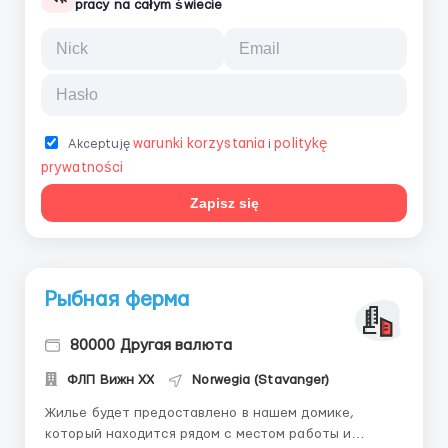
pracy na całym świecie
warunki korzystania
politykę
Akceptuję
i
prywatności
Zapisz się
Рыбная ферма
80000 Другая валюта
ФЛП Вижн ХХ
Norwegia (Stavanger)
Жилье будет предоставлено в нашем домике,
который находится рядом с местом работы и