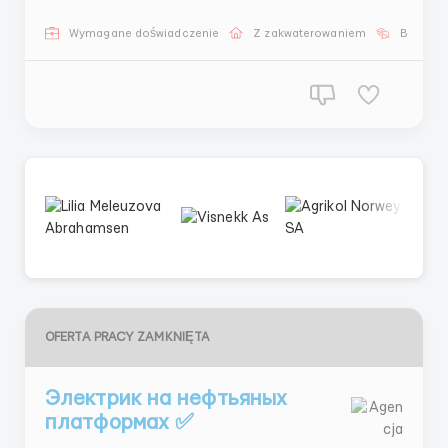
celu osiągnięcia oczekiwanego rezultatu.3. Obróbka
zdjęć za pomocą specjalistycznego oprogramowania.4.
Wymagane doświadczenie
Z zakwaterowaniem
Bez języ
Przestrzeganie terminów zamówień i organizowanie
pracy...
OFERTA PRACY ZAMKNIĘTA
Электрик на нефтьяных
платформах ✅