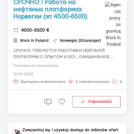
СРОЧНО ! Работа на
нефтяных платформах
Норвегии (зп 4500-6500)
4500-6500 €
Work !n Poland
Norwegia (Stavanger)
СРОЧНО ТРЕБУЮТСЯ РАБОТНИКИ НЕФТЯНОЙ
ПЛАТФОРМЫ С ОПЫТОМ И БЕЗ , ОФИЦИАЛЬНОЕ
ОФОРМЛЕНИЕ! ПЕРЕЧЕНЬ ПРОФЕССИЙ: Cварщики ,
Pracownicze specjalizacje
оператор насоса , спасатель , токарь, оператор по
16-09-2023
добыче нефти или газа , электрик, высотник,
монтажник трубопроводов, водитель грузовика,
Wymagane doświadczenie
Z zakwaterowaniem
Stała pr
водитель погрузчика , КИПиА , врач...
Odpowiadać
Zarejestruj się i uzyskaj dostęp do milionów ofert
🚀