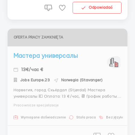
Odpowiadać
OFERTA PRACY ZAMKNIĘTA
Мастера универсалы
13€/час €
Jobs Europe.23
Norwegia (Stavanger)
Норвегия, город Схьёрдал (Stjørdal) Мастера
универсалы 💶 Оплата: 13 €/час, 📆 График работы:
пн-пт 10 часов 🛏 Жильё: 300 евро 🛻 Транспорт:
Pracownicze specjalizacje
предоставляется, бесплатно 📝 Опыт работы: не
менее двух лет Знание языка: русский Только с ЕС
Wymagane doświadczenie
Stała praca
Bez języka
паспортом или украинское гражданство 📋 Обяз...