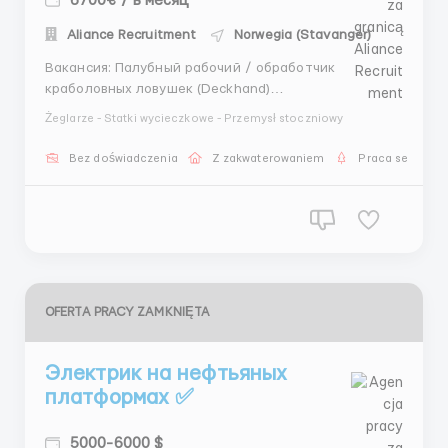
6700€ / в месяц
Aliance Recruitment
Norwegia (Stavanger)
Вакансия: Палубный рабочий / обработчик
краболовных ловушек (Deckhand)
Контракт: Норвегия Район работы: Баренцево море
Żeglarze - Statki wycieczkowe - Przemysł stoczniowy
Обязанности: Работа на палубе в ходе
промыслового рейса. Основная деятельность
Bez doświadczenia
Z zakwaterowaniem
Praca sezonow
связана с обслуживанием ловушек и сортировкой
краба. Опыт не требуется — обу...
OFERTA PRACY ZAMKNIĘTA
Электрик на нефтьяных
платформах ✅
5000-6000 $