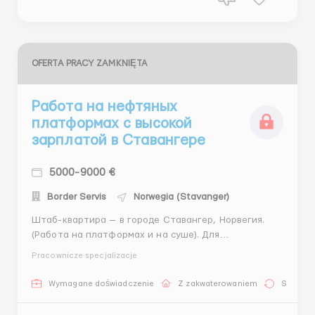
OFERTA PRACY ZAMKNIĘTA
Работа на нефтяных
платформах с высокой
зарплатой в Ставангере
5000-9000 €
Border Servis
Norwegia (Stavanger)
Штаб-квартира — в городе Ставангер, Норвегия.
(Работа на платформах и на суше). Для
строительства, обслуживания, ремонта нефте-
Pracownicze specjalizacje
газовых объектов, энергетических и буровых
установок, зданий, сооружений, оборудования
Wymagane doświadczenie
Z zakwaterowaniem
Stała pr
требуются: мужчины, женщины, семейные пары,
бригады. Перечень профессий: &...