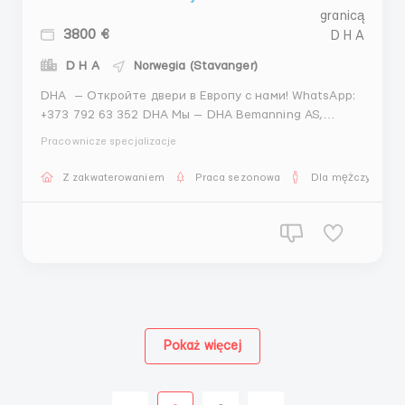
3800 €
D H A
Norwegia (Stavanger)
DHA — Откройте двери в Европу с нами! WhatsApp:
+373 792 63 352 DHA Мы — DHA Bemanning AS,
норвежская компания, специализирующаяся на
Pracownicze specjalizacje
трудоустройстве граждан из стран СНГ и Азии на
ведущих предприятиях Европы. Наша миссия —
Z zakwaterowaniem
Praca sezonowa
Dla mężczyzn
помочь вам найти достойную работу, раскрыть
проф...
Pokaż więcej