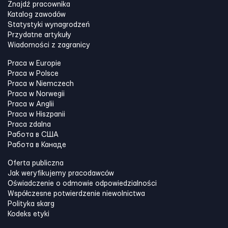
Znajdź pracownika
Katalog zawodów
Statystyki wynagrodzeń
Przydatne artykuły
Wiadomości z zagranicy
Praca w Europie
Praca w Polsce
Praca w Niemczech
Praca w Norwegii
Praca w Anglii
Praca w Hiszpanii
Praca zdalna
Работа в США
Работа в Канадe
Oferta publiczna
Jak weryfikujemy pracodawców
Oświadczenie o odmowie odpowiedzialności
Współczesne potwierdzenie niewolnictwa
Polityka skarg
Kodeks etyki