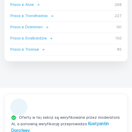
Praca в Alcie
→
268
Praca в Trondheimie
→
227
Praca в Drammen
→
161
Praca в Svalbardzie
→
150
Praca в Tromsø
→
85
Oferty w tej sekcji są weryfikowane przez moderatora
AI, a ponowną weryfikację przeprowadza
Kostyantin
Dorofeev
.