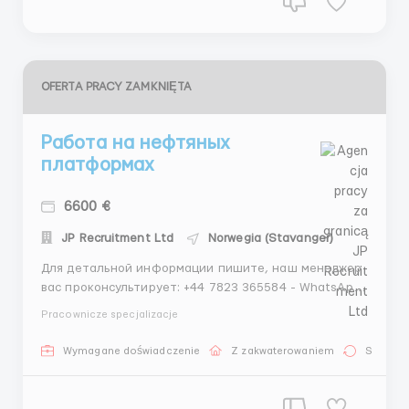
OFERTA PRACY ZAMKNIĘTA
Работа на нефтяных
платформах
6600 €
JP Recruitment Ltd
Norwegia (Stavanger)
Для детальной информации пишите, наш менеджер
вас проконсультирует: +44 7823 365584 - WhatsApp
+44 7940 569046 - Telegram Проверенное агентство
Pracownicze specjalizacje
по трудоустройству за границей
JP_Recruitment_Ltd Наши гарантии: - Более 4 лет
Wymagane doświadczenie
Z zakwaterowaniem
Stała pr
опыта на рынке трудоустройства; - Лице...