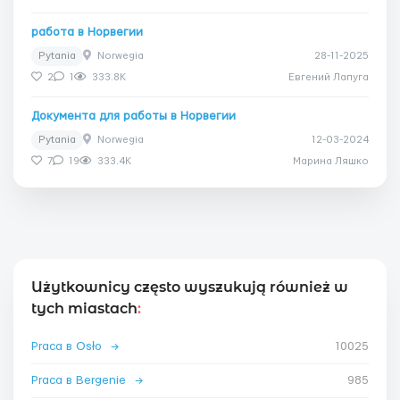
работа в Норвегии
Pytania
Norwegia
28-11-2025
2
1
333.8K
Евгений Лапуга
Документа для работы в Норвегии
Pytania
Norwegia
12-03-2024
7
19
333.4K
Марина Ляшко
Użytkownicy często wyszukują również w
tych miastach
:
Praca в Osło
→
10025
Praca в Bergenie
→
985