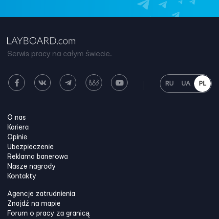
Serwis pracy na całym świecie.
RU
UA
PL
O nas
Kariera
Opinie
Ubezpieczenie
Reklama banerowa
Nasze nagrody
Kontakty
Agencje zatrudnienia
Znajdź na mapie
Forum o pracy za granicą