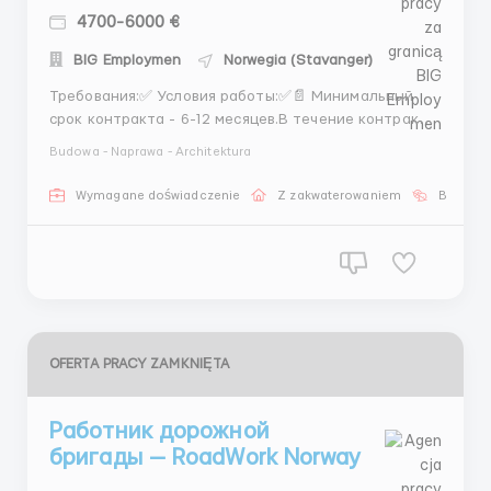
4700-6000 €
BIG Employmen
Norwegia (Stavanger)
Требования:✅ Условия работы:✅📄 Минимальный
срок контракта - 6-12 месяцев.В течение контракта,
работа ведется вахтовым методом,
Budowa - Naprawa - Architektura
круглосуточно.Продолжительность вахты на нефте-
добывающей или газовой платформе составляет 14-
Wymagane doświadczenie
Z zakwaterowaniem
Bez języ
31 суток (в зависимости от компании-
работодателя).✅ Рабочий гр...
OFERTA PRACY ZAMKNIĘTA
Работник дорожной
бригады — RoadWork Norway