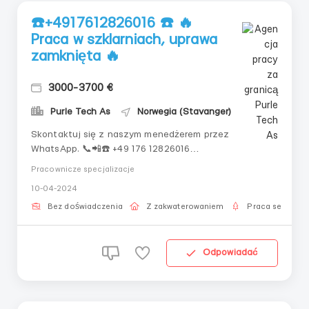
☎️+4917612826016 ☎️ 🔥
Praca w szklarniach, uprawa
zamknięta 🔥
3000-3700 €
Purle Tech As
Norwegia (Stavanger)
Skontaktuj się z naszym menedżerem przez
WhatsApp. 📞📲☎️ +49 176 12826016
(WhatsApp)Menedżer Tatiana Firma zajmująca się
Pracownicze specjalizacje
zatrudnianiem obywateli za granicąPracujemy z
10-04-2024
OBYWATELAMI krajów WNP (Rosja, Białoruś,
Uzbekistan, Tadżykistan, Kazachstan, Kirgistan)Pracę
Bez doświadczenia
Z zakwaterowaniem
Praca sezonow
oferujemy na okres 3-6 miesięcy ✅Wymagan...
Odpowiadać