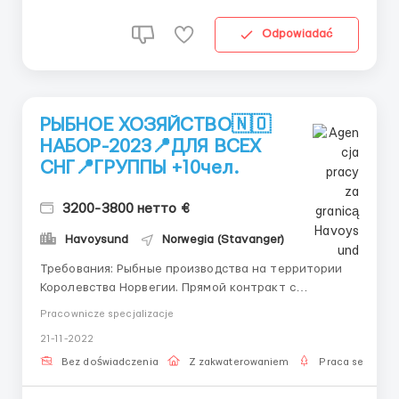
Odpowiadać
РЫБНОЕ ХОЗЯЙСТВО🇳🇴
НАБОР-2023📍ДЛЯ ВСЕХ
СНГ📍ГРУППЫ +10чел.
3200-3800 нетто €
Havoysund
Norwegia (Stavanger)
Требования: Рыбные производства на территории
Королевства Норвегии. Прямой контракт с
работадателем (без посредников. ) Бесплатные
Pracownicze specjalizacje
услуги в сопровождении от вашего места до
21-11-2022
рабочего процесса. Все страны ЕС ( кто имеет ВНЖ
ЕС на основе работы тоже могут подаваться. Все
Bez doświadczenia
Z zakwaterowaniem
Praca sezonow
граждане СНГ ( без суди...