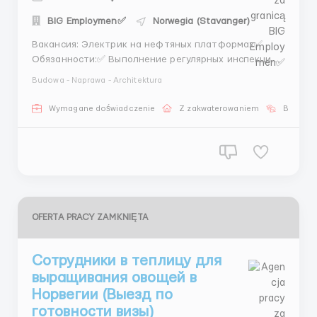
BIG Employmen✅
Norwegia (Stavanger)
Вакансия: Электрик на нефтяных платформах✅
Обязанности:✅ Выполнение регулярных инспекций
и технического обслуживания электрического
Budowa - Naprawa - Architektura
оборудования на нефтяных платформах. Ремонт и
замена электрических компонентов и систем.
Wymagane doświadczenie
Z zakwaterowaniem
Bez języ
Обеспечение бесперебойной работы
электроснабжения и электрооборудо...
OFERTA PRACY ZAMKNIĘTA
Сотрудники в теплицу для
выращивания овощей в
Норвегии (Выезд по
готовности визы)