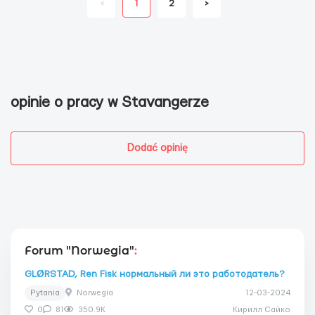
<
1
2
>
opinie o pracy w Stavangerze
Dodać opinię
Forum "Norwegia"
:
GLØRSTAD, Ren Fisk нормальный ли это работодатель?
Pytania
Norwegia
12-03-2024
0
81
350.9K
Кирилл Сайко