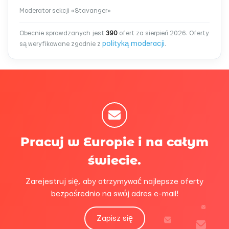
Moderator sekcji «Stavanger»
Obecnie sprawdzanych jest
390
ofert za sierpień 2026. Oferty
polityką moderacji
są weryfikowane zgodnie z
.
Pracuj w Europie i na całym
świecie.
Zarejestruj się, aby otrzymywać najlepsze oferty
bezpośrednio na swój adres e-mail!
Zapisz się