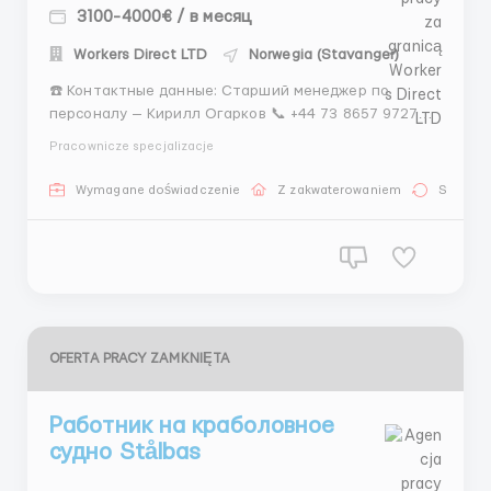
3100-4000€ / в месяц
Workers Direct LTD
Norwegia (Stavanger)
☎️ Контактные данные: Старший менеджер по
персоналу — Кирилл Огарков 📞 +44 73 8657 9727
Telegram 📞 +44 7438 510989 WhatsApp Business 📞
Pracownicze specjalizacje
+44 7438 081953 WhatsApp 🌐 🌐 О компании:
Компания по обслуживанию и ремонту дорог. 📍
Wymagane doświadczenie
Z zakwaterowaniem
Stała pr
Адрес: Stavanger 💰 Заработная плата: &mdas...
OFERTA PRACY ZAMKNIĘTA
Работник на краболовное
судно Stålbas