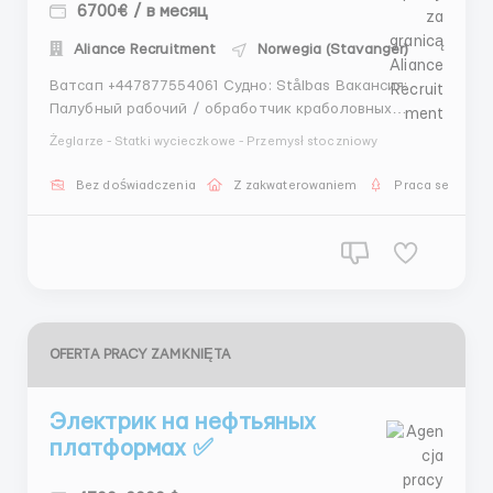
6700€ / в месяц
Aliance Recruitment
Norwegia (Stavanger)
Ватсап +447877554061 Судно: Stålbas Вакансия:
Палубный рабочий / обработчик краболовных
ловушек (Deckhand) Контракт: Норвегия Район
Żeglarze - Statki wycieczkowe - Przemysł stoczniowy
работы: Баренцево море Обязанности: Работа на
палубе в ходе промыслового рейса. Основная
Bez doświadczenia
Z zakwaterowaniem
Praca sezonow
деятельность связана с обслуживанием ...
OFERTA PRACY ZAMKNIĘTA
Электрик на нефтьяных
платформах ✅