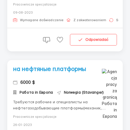
доступен только для сотрудников. Комфортные
Pracownicze specjalizacje
условия, Также вы сможете пользоваться
09-08-2023
телевизором и Wi-Fi. Комнаты предоставляются на
2-3 человека, а семейные пары будут размещены
Wymagane doświadczenie
Z zakwaterowaniem
Stała pr
отдельно, по двое человек в комнате. Кр...
Odpowiadać
на нефтяные платформы
6000 $
Работа in Европа
Norwegia (Stavanger)
Требуются рабочие и специалисты на
нефтегазодобывающие платформы(механик,
моторист, бурильщик, электрик, сварщик, слесарь,
Pracownicze specjalizacje
техник, крановщик, матрос. Повара, помощники
26-01-2023
поваров, уборщицы, посудомойщики, рабочий и