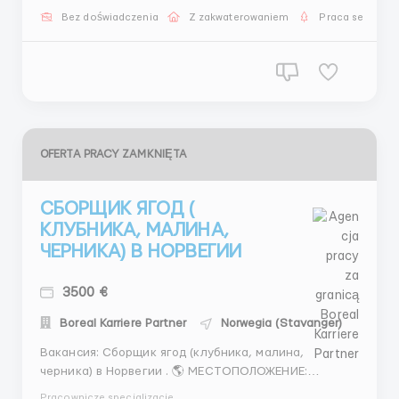
физическому труду и работе в различных погодных
Bez doświadczenia
Z zakwaterowaniem
Praca sezonow
условиях требуется. Никакой опыт не требуется! 🧱
ОБЯЗАННОСТИ: ...
OFERTA PRACY ZAMKNIĘTA
СБОРЩИК ЯГОД (
КЛУБНИКА, МАЛИНА,
ЧЕРНИКА) В НОРВЕГИИ
3500 €
Boreal Karriere Partner
Norwegia (Stavanger)
Вакансия: Сборщик ягод (клубника, малина,
черника) в Норвегии . 🌎 МЕСТОПОЛОЖЕНИЕ:
Ставангер, Норвегия. Работа будет осуществляться
Pracownicze specjalizacje