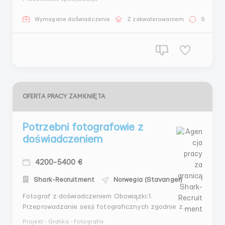
на открытом воздухе, поэтому готовность к
физическому труду и работе в различных погодных
Wymagane doświadczenie
Z zakwaterowaniem
Stała pr
условиях требуется. Никакой опыт не требуется! 🧱
ОБЯЗАННОСТИ: ...
OFERTA PRACY ZAMKNIĘTA
Potrzebni fotografowie z
doświadczeniem
4200-5400 €
Shark-Recruitment
Norwegia (Stavanger)
Fotograf z doświadczeniem Obowiązki:1.
Przeprowadzanie sesji fotograficznych zgodnie z
wymaganiami klienta.2. Praca z modelkami i klientami w
Projekt - Grafika - Fotografia