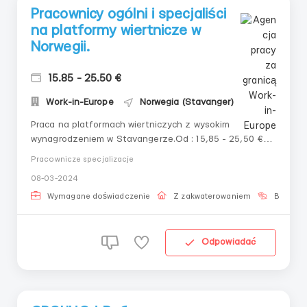
Pracownicy ogólni i specjaliści
na platformy wiertnicze w
Norwegii.
15.85 - 25.50 €
Work-in-Europe
Norwegia (Stavanger)
Praca na platformach wiertniczych z wysokim
wynagrodzeniem w Stavangerze.Od : 15,85 - 25,50 €
na godzinę i więcej, w zależności od specjalności i
Pracownicze specjalizacje
umiejętności zawodowych.Pełne zatrudnienie.Opis
08-03-2024
oferty:Siedziba główna — w mieście Stavanger,
Norwegia.(Praca zarówno na platformach, jak i na ...
Wymagane doświadczenie
Z zakwaterowaniem
Bez języ
Odpowiadać