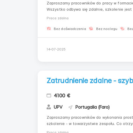
Zapraszamy pracowników do pracy w formacie
Wszystko odbywa się zdalnie, szkolenie je
bez ograniczeń dotyczących lokalizacjiWsparc
Praca zdalna
wsparcieElastyczne podejście do...
Bez doświadczenia
Bez noclegu
Bez
14-07-2025
Zatrudnienie zdalne - szyb
4100 €
UPV
Portugalia (Faro)
Zapraszamy pracowników do wykonania prostej
szkolenie - w towarzystwie zespołu. Co otrzymasz: Łatwe wdrożenie do procesu Kom
wykonywania zadań Stały dostęp do instrukcji i wsparcia Udział w zadaniach bez ustalonych
Praca zdalna