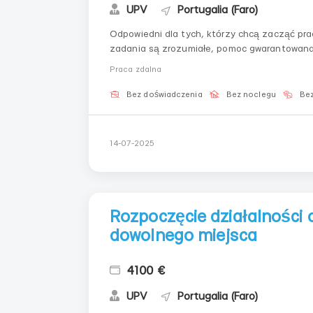
UPV
Portugalia (Faro)
Odpowiedni dla tych, którzy chcą zacząć prac
zadania są zrozumiałe, pomoc gwarantowana.
po krokuWolność w wyborze czasuZrozumiałe
Praca zdalna
ciebie:Urządzenie z dostęp...
Bez doświadczenia
Bez noclegu
Bez
14-07-2025
Rozpoczęcie działalności o
dowolnego miejsca
4100 €
UPV
Portugalia (Faro)