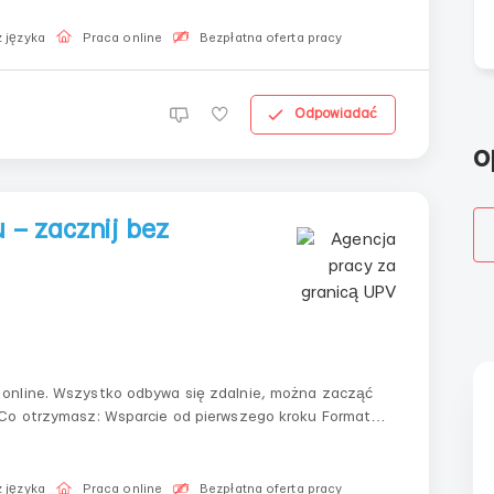
 języka
Praca online
Bezpłatna oferta pracy
Odpowiadać
o
 – zacznij bez
online. Wszystko odbywa się zdalnie, można zacząć
bez połączeń i rozmów wideo Możliwość połączenia z indywidualnym grafikiem Dostęp do zadań be...
 języka
Praca online
Bezpłatna oferta pracy