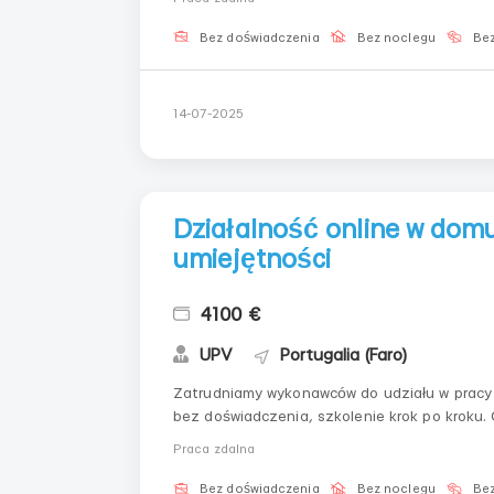
terminów Co jes...
Bez doświadczenia
Bez noclegu
Bez
14-07-2025
Działalność online w domu
umiejętności
4100 €
UPV
Portugalia (Faro)
Zatrudniamy wykonawców do udziału w pracy 
bez doświadczenia, szkolenie krok po kroku. Co otrzymasz: Wsparcie od pierwszego kroku Format
Praca zdalna
Bez doświadczenia
Bez noclegu
Bez