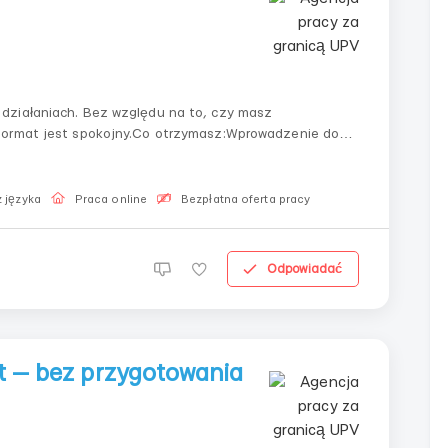
działaniach. Bez względu na to, czy masz
format jest spokojny.Co otrzymasz:Wprowadzenie do
lineZdalne wykonywanie we własnym tempieDostęp do
 języka
Praca online
Bezpłatna oferta pracy
Odpowiadać
et — bez przygotowania