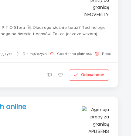
nie teraz? Technologie
innego na świecie finansów. To, co jeszcze wczoraj
e gospodarkę przyszłości. I co najważniejsze —...
 języka
Dla mężczyzn
Codzienna płatność
Praca 2-3 godziny 
Odpowiadać
h online