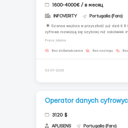
1600-4000€ / в месяц
INFOVERITY
Portugalia (Faro)
🌟 Szansa wejścia w przyszłość już dziś K R I P T O Sfera 🚀 Dlaczego właś
cyfrowe rozwijają się szybciej niż cokolwiek 
wydawało się „eksperymentem”, dziś kształtuj
Praca zdalna
Bez doświadczenia
Bez noclegu
Bez
02-07-2026
Operator danych cyfrowyc
3120 $
APLISENS
Portugalia (Faro)