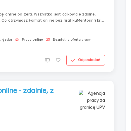
ę online od zera. Wszystko jest całkowicie zdalne,
Co otrzymasz:Format online bez grafikuMentoring krok
 działania bez stresuCzego potrzebujemy od
 języka
Praca online
Bezpłatna oferta pracy
Odpowiadać
nline - zdalnie, z