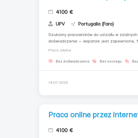
4100 €
UPV
Portugalia (Faro)
Szukamy pracowników do udziału w zdalnych 
doświadczenie — wsparcie jest zapewnione, 
procesu bez presjiZadania w środowisku on
Praca zdalna
wsparcia od zespołuCo jest o...
Bez doświadczenia
Bez noclegu
Bez
14-07-2025
Praca online przez intern
4100 €