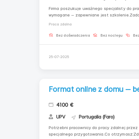
Firma poszukuje uważnego specjalisty do pra
wymagane — zapewniane jest szkolenie.Zada
cyfrowymŚledzenie wyników według określon
Praca zdalna
odchyleńUtrzymywanie kontaktu z zespołemM
Bez doświadczenia
Bez noclegu
Bez
25-07-2025
Format online z domu — b
4100 €
UPV
Portugalia (Faro)
Potrzebni pracownicy do pracy zdalnej przez
specjalnego przygotowania.Co otrzymasz:Zd