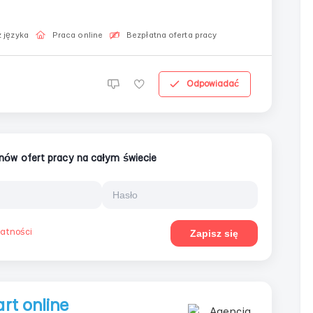
 w dogodnym czasieDostęp do zadań bez ograniczeńCo
 języka
Praca online
Bezpłatna oferta pracy
Odpowiadać
ionów ofert pracy na całym świecie
watności
Zapisz się
rt online