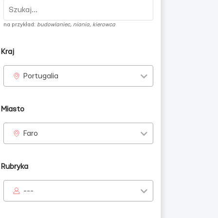
na przykład:
budowlaniec, niania, kierowca
Kraj
Portugalia
dziennie
Miasto
Faro
Rubryka
---