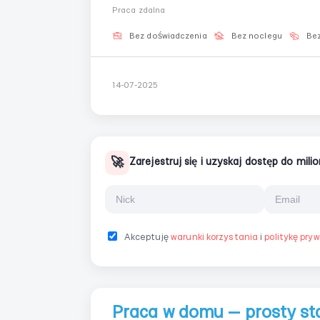
odpowiedzi w trakcieMożliwość rozpoczęcia
Praca zdalna
od Ciebie oczekujemy:Tel...
Bez doświadczenia
Bez noclegu
Bez
14-07-2025
🚀
Zarejestruj się i uzyskaj dostęp do mil
Akceptuję
warunki korzystania
i
politykę pry
Praca w domu — prosty sta