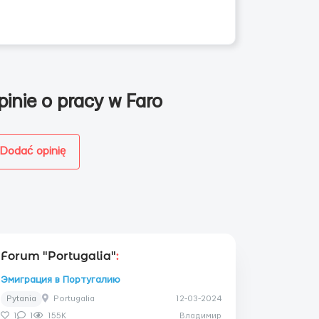
pinie o pracy w Faro
Dodać opinię
Forum "Portugalia"
:
Эмиграция в Португалию
Pytania
Portugalia
12-03-2024
1
1
155K
Владимир