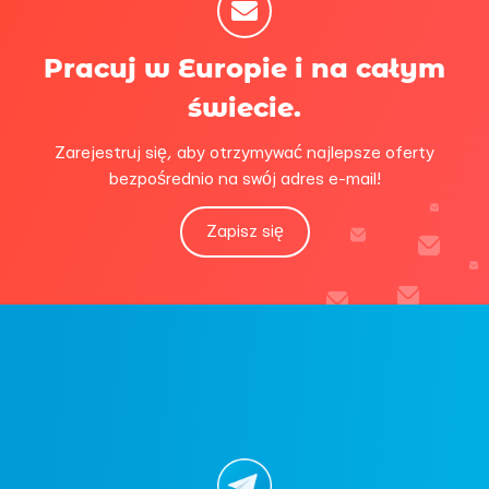
Pracuj w Europie i na całym
świecie.
Zarejestruj się, aby otrzymywać najlepsze oferty
bezpośrednio na swój adres e-mail!
Zapisz się