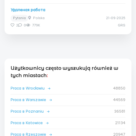
Удаленая работа
Pytania
Polska
21-09-2025
2
0
779K
GRS
Użytkownicy często wyszukują również w
tych miastach
:
Praca в Wrocławiu
→
48850
Praca в Warszawie
→
44569
Praca в Poznaniu
→
36581
Praca в Katowice
→
21134
Praca в Rzeszowie
→
20947