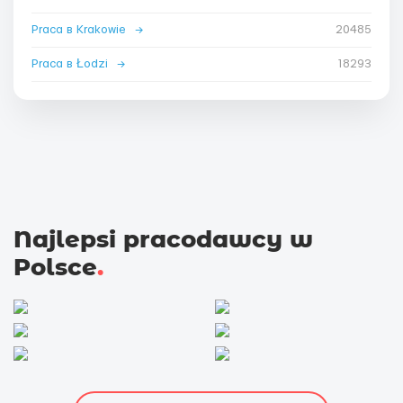
Praca в Krakowie
→
20485
Praca в Łodzi
→
18293
Najlepsi pracodawcy w
Polsce
.