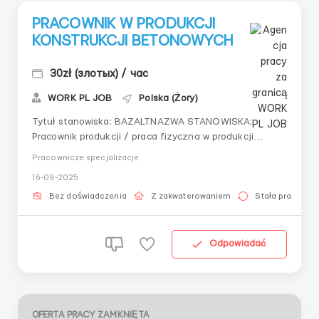
PRACOWNIK W PRODUKCJI
KONSTRUKCJI BETONOWYCH
30zł (злотых) / час
WORK PL JOB
Polska (Żory)
Tytuł stanowiska: BAZALTNAZWA STANOWISKA:
Pracownik produkcji / praca fizyczna w produkcji
konstrukcji żelbetowychSTAWKA / LOKALIZACJA: 30 zł
Pracownicze specjalizacje
netto I zakład – Przemysłowa 6, 59-500 Złotoryja II
16-09-2025
zakład – Wilków, 59-500 Złotoryja III zakład – Boczna
6, 44-240 ŻoryOBOWIĄZKI:produkcja
Bez doświadczenia
Z zakwaterowaniem
Stała praca
zbrojeniaformowani...
Odpowiadać
OFERTA PRACY ZAMKNIĘTA