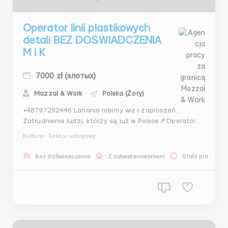
Operator linii plastikowych
detali BEZ DOŚWIADCZENIA
M i K
7000 zł (злотых)
Mazzal & Work
Polska (Żory)
+48797292446 Lananie robimy wiz i zaproszeń.
Zatrudnienie ludzi, którzy są już w Polsce📌Operator
linii plastikowych detali🏙️ŻoryMężczyźni i kobiety do
Kultura - Sektor usługowy
50 lat UA BY MD + Azja+ angloZe zrozumieniem języka
polskiego 💸Wynagrodzenie od 7000 nettoStawka: 26
Bez doświadczenia
Z zakwaterowaniem
Stała praca
nettoStudenci 28.10 netto+premie. Wypłata 20 dn...