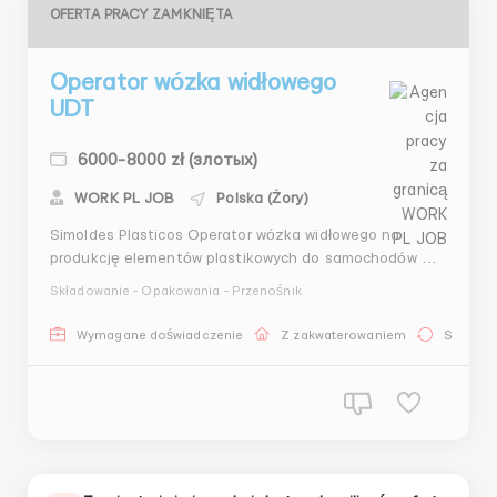
OFERTA PRACY ZAMKNIĘTA
Operator wózka widłowego
UDT
6000-8000 zł (злотых)
WORK PL JOB
Polska (Żory)
Simoldes Plasticos Operator wózka widłowego na
produkcję elementów plastikowych do samochodów 🔍
Szukamy: mężczyzn w wieku do 40 lat Wszystkie
Składowanie - Opakowania - Przenośnik
narodowości ze znajomością języka polskiego na
poziomie podstawowym 👌 Oferujemy:- Stabilne,
Wymagane doświadczenie
Z zakwaterowaniem
Stała pr
terminowe wynagrodzenie- Możliwość pracy zarówno z
wizą, j...