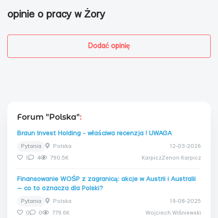
opinie o pracy w Żory
Dodać opinię
Forum "Polska"
:
Braun Invest Holding - właściwa recenzja ! UWAGA
Pytania
Polska
12-03-2026
1
4
790.5K
KarpiczZenon Karpicz
Finansowanie WOŚP z zagranicą: akcje w Austrii i Australii
— co to oznacza dla Polski?
Pytania
Polska
19-08-2025
0
0
779.6K
Wojciech Wiśniewski