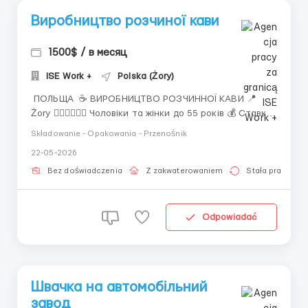
Виробництво розчиної кави
1500$ / в месяц
ISE Work +
Polska (Żory)
ПОЛЬЩА ☕ ВИРОБНИЦТВО РОЗЧИННОЇ КАВИ 📍
Żory 🙋🏼‍♂️🙋🏼‍♀️ Чоловіки та жінки до 55 років 💰 Ставка:
▪️Жінки — 31,40 zł/год brutto ▪️Чоловіки — 31,80 zł/год
Składowanie - Opakowania - Przenośnik
brutto 📈 Після 6 міс для чоловіків — 32,50 zł/год
22-05-2026
brutto 📆 Графік: 2 зміни по 12 годин ...
Bez doświadczenia
Z zakwaterowaniem
Stała praca
Odpowiadać
Швачка на автомобільний
завод