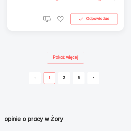
do ...
Odpowiadać
Pokaż więcej
<
1
2
3
>
opinie o pracy w Żory