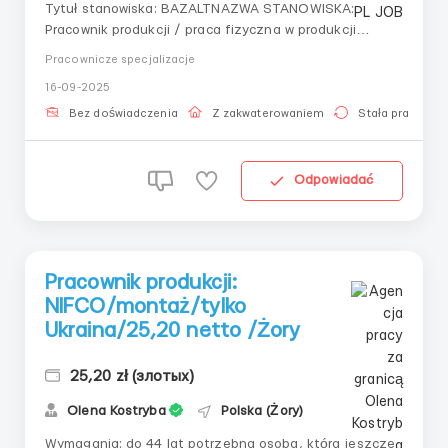
Tytuł stanowiska: BAZALTNAZWA STANOWISKA:
Pracownik produkcji / praca fizyczna w produkcji
konstrukcji żelbetowychSTAWKA / LOKALIZACJA: 30 zł
Pracownicze specjalizacje
netto I zakład – Przemysłowa 6, 59-500 Złotoryja II
16-09-2025
zakład – Wilków, 59-500 Złotoryja III zakład – Boczna
6, 44-240 ŻoryOBOWIĄZKI:produkcja
Bez doświadczenia
Z zakwaterowaniem
Stała praca
zbrojeniaformowani...
Odpowiadać
Pracownik produkcji:
NIFCO/montaż/tylko
Ukraina/25,20 netto /Żory
25,20 zł (злотых)
Olena Kostryba
Polska (Żory)
Wymagania: do 44 lat potrzebna osoba, która jeszcze