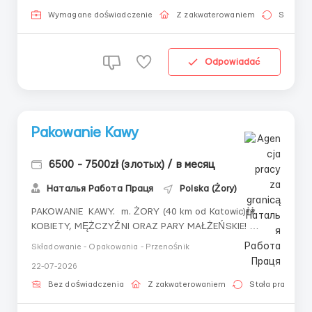
Żary Графік роботи: 2 робочі зміни (без нічних) Пн-
Пт, іноді є робоча субота; робота по 8 годин....
Wymagane doświadczenie
Z zakwaterowaniem
Stała pr
Odpowiadać
Pakowanie Kawy
6500 - 7500zł (злотых) / в месяц
Наталья Работа Праця
Polska (Żory)
PAKOWANIE KAWY. m. ŻORY (40 km od Katowic)👫
KOBIETY, MĘŻCZYŹNI ORAZ PARY MAŁŻEŃSKIE!
Znajomość języka polskiego NIE JEST WYMAGANA —
Składowanie - Opakowania - Przenośnik
wszystkiego nauczymy! 🤝🚀 👩 Kobiety: 25,30 zł netto.
22-07-2026
👨 Mężczyźni: 25,68 zł netto Po 6 miesiącach stawka
wzrasta do -26,24!). 🎓 Studenci ...
Bez doświadczenia
Z zakwaterowaniem
Stała praca