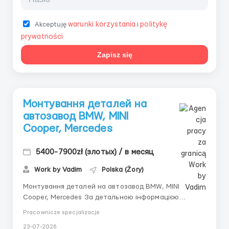
warunki korzystania
politykę
Akceptuję
i
prywatności
Zapisz się
Монтування деталей на
автозавод BMW, MINI
Cooper, Mercedes
5400-7900zł (злотых) / в месяц
Work by Vadim
Polska (Żory)
Монтування деталей на автозавод BMW, MINI
Cooper, Mercedes За детальною інформацією
звертайтесь за номером або пишіть +380 (93) 638-
Pracownicze specjalizacje
60-82 (Вадим) Viber Telegram Місце роботи: місто
23-07-2026