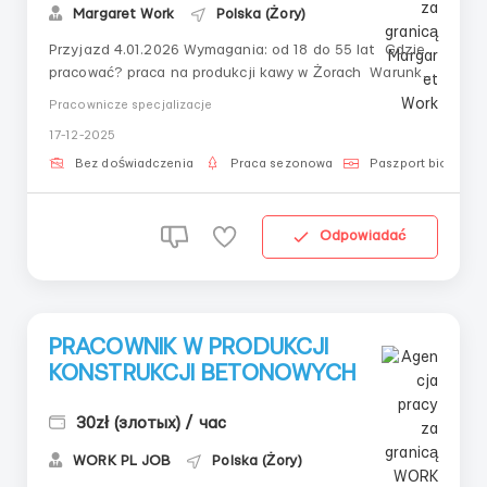
Margaret Work
Polska (Żory)
Przyjazd 4.01.2026 Wymagania: od 18 do 55 lat Gdzie
pracować? praca na produkcji kawy w Żorach Warunki
pracy: Obowiązki : Układanie puszek na kawę
Pracownicze specjalizacje
Wsypywanie kawy do puszek i ważenie zgodnie z
17-12-2025
normą Etykietowanie produktów Kontrola jakości
Układanie gotowych produktów w ka...
Bez doświadczenia
Praca sezonowa
Paszport biometry
Odpowiadać
PRACOWNIK W PRODUKCJI
KONSTRUKCJI BETONOWYCH
30zł (злотых) / час
WORK PL JOB
Polska (Żory)