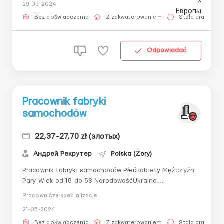
29-05-2024
studentów do 26 lat. Opis ofertyProdukcja
przemysłowych złączy plastikowych i plastikowych
Bez doświadczenia
Z zakwaterowaniem
Stała praca
części do samochodów. Obowiązki pracownika zal...
Odpowiadać
Pracownik fabryki
samochodów
22,37-27,70 zł (злотых)
Андрей Рекрутер
Polska (Żory)
Pracownik fabryki samochodów PłećKobiety Mężczyźni
Pary Wiek od 18 do 53 NarodowośćUkraina
LokalizacjaPolska 44-240 Żory Wynagrodzenie22,37 zł
Pracownicze specjalizacje
netto27,70 zł netto dla studentów do 26 lat. Opis
21-05-2024
oferty pracyProdukcja przemysłowych elementów z
tworzyw sztucznych oraz części z tworzyw sztucznych
Bez doświadczenia
Z zakwaterowaniem
Stała praca