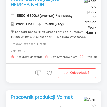
HERMES NEON
5500-6500zł (злотых) / в месяц
Work Hunt +
Polska (Żory)
💬 Kontakt Kontakt: ☎️ Szczegóły pod numerem
+380962494617 Ołeksandr - Telegram WhatsApp
+380988289886 Ołeksandr - Viber 🕋 Pracownik
Pracownicze specjalizacje
magazynu — HERMES NEON Lokalizacja: Konin Żagański
2 dni temu
(23 km od Niemiec, 60 km od Zielonej
Góry) Zakwaterowanie: Żary i Żagań 👨‍👩‍👧‍👦 K...
Bez doświadczenia
Z zakwaterowaniem
Stała praca
Odpowiadać
Pracownik produkcji Valmet