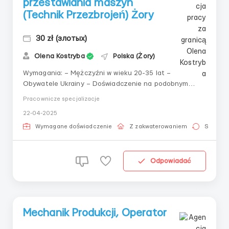
przestawiania maszyn
(Technik Przezbrojeń) Żory
30 zł (злотых)
Olena Kostryba
Polska (Żory)
Wymagania: – Mężczyźni w wieku 20-35 lat –
Obywatele Ukrainy – Doświadczenie na podobnym
stanowisku lub w dziedzinie technicznej – Biegła
Pracownicze specjalizacje
znajomość języka polskiego – Preferowane
22-04-2025
uprawnienia do obsługi suwnicy Gdzie pracować?
Miasto Żory, Polska. Warunki pracy: STAWKA: 30 zł
Wymagane doświadczenie
Z zakwaterowaniem
Stała pr
netto ...
Odpowiadać
Mechanik Produkcji, Operator