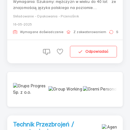
Wymagania: Szukamy: mężczyzn w wieku do 40 lat ze
znajomością języka polskiego na poziomie
podstawowym Wymagane uprawnienia UDT Gdzie
Składowanie - Opakowania - Przenośnik
pracować? Żory Warunki pracy: Operator wózka
16-05-2025
widłowego na produkcję elementów plastikowych dla
samochodów 🔍 Szukamy: mężczyzn w wieku do 40
Wymagane doświadczenie
Z zakwaterowaniem
Stała pr
lat...
Odpowiadać
Technik Przezbrojeń /