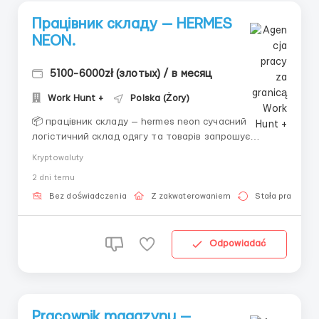
Працівник складу — HERMES
NEON.
5100-6000zł (злотых) / в месяц
Work Hunt +
Polska (Żory)
📦 працівник складу — hermes neon сучасний
логістичний склад одягу та товарів запрошує
чоловіків, жінок та сімейні пари. 📍 локація: m. konin
Kryptowaluty
żagański (23 км від кордону з німеччиною, 60 км від
2 dni temu
m. zielona góra) 🏠 проживання: m. żary та m. żagań 💰
заробітна плата • 25.44 p...
Bez doświadczenia
Z zakwaterowaniem
Stała praca
Odpowiadać
Pracownik magazynu —