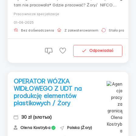
tam nie pracowała* Gdzie pracować? Żory/ NIFCO
Warunki pracy: *Pracownik na produkcji. NIFCO*
Pracownicze specjalizacje
**montaż UKRAINA do 44 lat potrzebna osoba, która
01-06-2025
jeszcze tam nie pracowała* Miejsce wykonywania
pracy: Żory Stawka: 25,20 zł ...
Bez doświadczenia
Z zakwaterowaniem
Stała praca
Odpowiadać
OPERATOR WÓZKA
WIDŁOWEGO Z UDT na
produkcję elementów
plastikowych / Żory
30 zł (злотых)
Olena Kostryba
Polska (Żory)