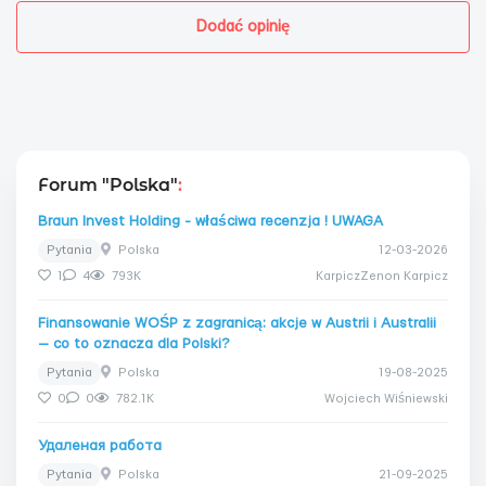
Dodać opinię
Forum "Polska"
:
Braun Invest Holding - właściwa recenzja ! UWAGA
Pytania
Polska
12-03-2026
1
4
793K
KarpiczZenon Karpicz
Finansowanie WOŚP z zagranicą: akcje w Austrii i Australii
— co to oznacza dla Polski?
Pytania
Polska
19-08-2025
0
0
782.1K
Wojciech Wiśniewski
Удаленая работа
Pytania
Polska
21-09-2025