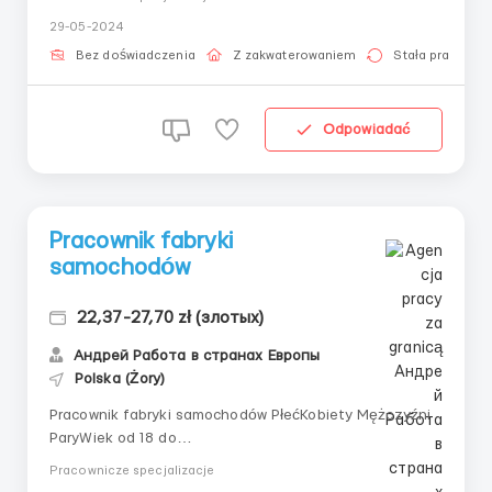
27,70 zł netto dla studentów do 26 lat. Opis
29-05-2024
stanowiska Produkcja przemysłowych mocowań z
tworzyw sztucznych i plastikowych części do s...
Bez doświadczenia
Z zakwaterowaniem
Stała praca
Odpowiadać
Pracownik fabryki
samochodów
22,37-27,70 zł (злотых)
Андрей Работа в странах Европы
Polska (Żory)
Pracownik fabryki samochodów PłećKobiety Mężczyźni
ParyWiek od 18 do
53NarodowośćUkrainaLokalizacjaPolska 44-240
Pracownicze specjalizacje
ŻoryWynagrodzenie22,37 zł netto27,70 zł netto dla