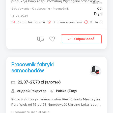
produkcją kawy rozpuszczalnej Wymagani pracownicy:
Kobiety do 55. roku życiaZatrudnienie na podstawie:
Składowanie - Opakowania - Przenośnik
BIO/ Wiza / Karta pobytu Lokalizacja: Żory, Instanta
18-06-2024
Kawowa 3 Zatrudnienie: Myszków, niedaleko Żor,
następnie kierowca zabierze na zakwaterowanie ...
Bez doświadczenia
Z zakwaterowaniem
Stała praca
Odpowiadać
Pracownik fabryki
samochodów
22,37-27,70 zł (злотых)
Андрей Рекрутер
Polska (Żory)
Pracownik fabryki samochodów Płeć Kobiety Mężczyźni
Pary Wiek od 18 do 53 Narodowość Ukraina Lokalizacja
Polska 44-240 Żory Wynagrodzenie 22,37 zł netto
Pracownicze specjalizacje