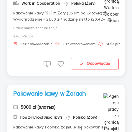
Work in Cooperation
Polska (Żory)
Pakowanie kawy🇵🇱 m.Żory (35 km od Katowic)💳
Wynagrodzenie:• 21,50 zł/godzinę netto (20,42+1,08
zł/godzinę przy podpisaniu Pit-2)• 29 zł/godzinę netto
Pracownicze specjalizacje
przez pierwsze pół roku pracy dla kandydatów do 26 lat
27-06-2024
ze statusem studenta, 29,70 zł/godzinę netto po pół
roku pracy• +1 zł/godzinę ne...
Bez doświadczenia
Z zakwaterowaniem
Stała praca
Odpowiadać
Pakowanie kawy w Żorach
5000 zł (злотых)
ПрофіПлюсПлюс Груп
Polska (Żory)
Pakowanie kawy Fabryka zajmuje się pakowaniem i