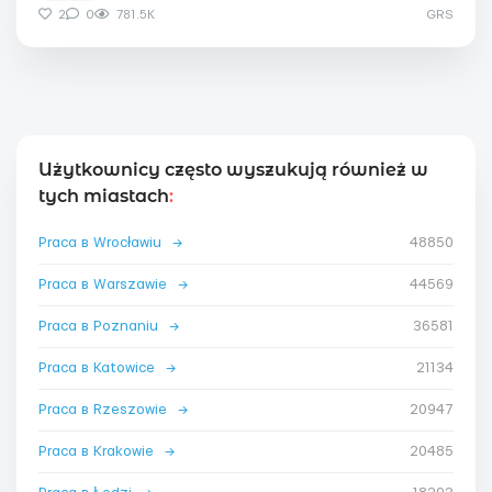
2
0
781.5K
GRS
Użytkownicy często wyszukują również w
tych miastach
:
Praca в Wrocławiu
→
48850
Praca в Warszawie
→
44569
Praca в Poznaniu
→
36581
Praca в Katowice
→
21134
Praca в Rzeszowie
→
20947
Praca в Krakowie
→
20485