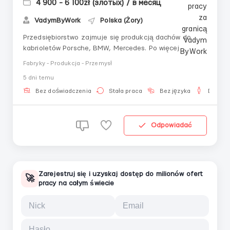
4 900 - 6 100zł (злотых) / в месяц
VadymByWork
Polska (Żory)
Przedsiębiorstwo zajmuje się produkcją dachów do
kabrioletów Porsche, BMW, Mercedes. Po więcej
informacji prosimy o kontakt pod numerem lub pisz
Fabryky - Produkcja - Przemysł
+380 (93) 638-60-82 (Wadim) Viber Telegram
5 dni temu
**WYNAGRODZENIE** Średnia pensja: 4650-5800
zł/mies netto; UAH; 1160-1440$; 25,40 zł/godz netto -
Bez doświadczenia
Stała praca
Bez języka
Dla mę
stawka; 31,40 ...
Odpowiadać
Zarejestruj się i uzyskaj dostęp do milionów ofert
🚀
pracy na całym świecie