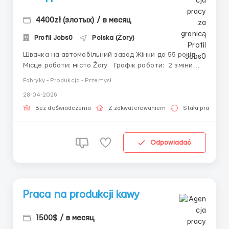
4400zł (злотых) / в месяц
Profil Jobs0
Polska (Żory)
Швачка на автомобільний завод Жінки до 55 років
Місце роботи: місто Żary Графік роботи: 2 зміни
(без нічних) Пн-Пт, іноді є робоча субота; робота по
Fabryky - Produkcja - Przemysł
8 годин (є можливість брати надгодини) Ставка: 💸
28-04-2026
26.50 zł netto; 💸31.40 zł n...
Bez doświadczenia
Z zakwaterowaniem
Stała praca
Odpowiadać
Praca na produkcji kawy
1500$ / в месяц