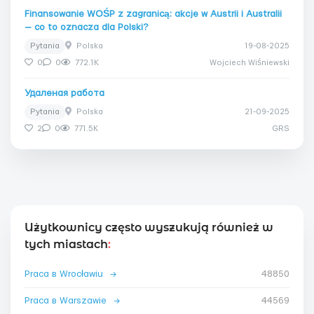
Finansowanie WOŚP z zagranicą: akcje w Austrii i Australii
— co to oznacza dla Polski?
Pytania
Polska
19-08-2025
0
0
772.1K
Wojciech Wiśniewski
Удаленая работа
Pytania
Polska
21-09-2025
2
0
771.5K
GRS
Użytkownicy często wyszukują również w
tych miastach
:
Praca в Wrocławiu
→
48850
Praca в Warszawie
→
44569