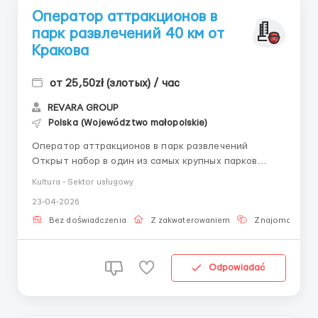
Оператор аттракционов в
парк развлечений 40 км от
Кракова
от 25,50zł (злотых) / час
REVARA GROUP
Polska (Województwo małopolskie)
Оператор аттракционов в парк развлечений
Открыт набор в один из самых крупных парков
развлечений Польши — в г. Zator Приезды на хостел
Kultura - Sektor usługowy
и выход на работу от уже! Локация: г. Zator (40 км от
23-04-2026
Кракова) Мужчины и пары Обязательное
требование: знание польского на коммуникативном
Bez doświadczenia
Z zakwaterowaniem
Znajomość jęz
уровн...
Odpowiadać