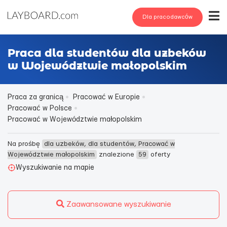
Dla pracodawców
Praca dla studentów dla uzbeków
w Województwie małopolskim
Praca za granicą
Pracować w Europie
Pracować w Polsce
Pracować w Województwie małopolskim
Na prośbę
dla uzbeków, dla studentów, Pracować w
Województwie małopolskim
znalezione
59
oferty
Wyszukiwanie na mapie
Zaawansowane wyszukiwanie