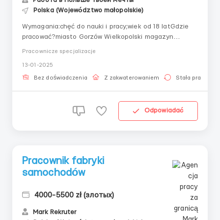
Polska (Województwo małopolskie)
Wymagania:chęć do nauki i pracy;wiek od 18 latGdzie
pracować?miasto Gorzów Wielkopolski magazyn
AmazonWarunki pracy:przytulne zakwaterowanie w
Pracownicze specjalizacje
centrum miasta: po 3-4 osoby w pokoju (koszt 550
13-01-2025
zł/miesiąc). Za własne mieszkanie kompensacja + 2 zł
do stawki, Dostępna możliwość zamieszkania z
Bez doświadczenia
Z zakwaterowaniem
Stała praca
dziećmi od...
Odpowiadać
Pracownik fabryki
samochodów
4000-5500 zł (злотых)
Mark Rekruter