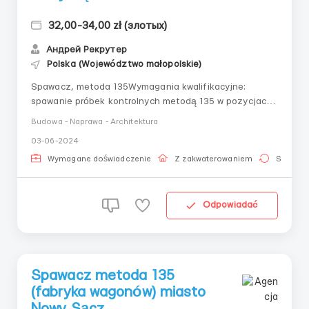
32,00-34,00 zł (злотых)
Андрей Рекрутер
Polska (Województwo małopolskie)
Spawacz, metoda 135Wymagania kwalifikacyjne:
spawanie próbek kontrolnych metodą 135 w pozycjach
PF FW, PF BW, PC BW. Stal czarna, grubość metalu – 8-
Budowa - Naprawa - Architektura
12 mm. Rodzaj kontroli – wizualna, UT. Mogą być
03-06-2024
również dostarczane inne próbki (np. cienkie
metale)Miasto: Nowy SączPrzedsiębiorstwo: fabryka
Wymagane doświadczenie
Z zakwaterowaniem
Stała pr
wagonówW...
Odpowiadać
Spawacz metoda 135
(fabryka wagonów) miasto
Nowy Sącz