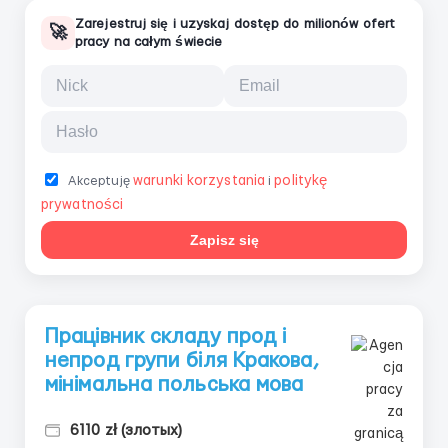
Zarejestruj się i uzyskaj dostęp do milionów ofert
🚀
pracy na całym świecie
warunki korzystania
politykę
Akceptuję
i
prywatności
Zapisz się
Працівник складу прод і
непрод групи біля Кракова,
мінімальна польська мова
6110 zł (злотых)