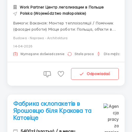
Work Partner Центр легализации в Польше
Polska (Województwo małopolskie)
Вимоги: Вакансія: Монтер теплоізоляції / Помічник
(фасадні роботи) Місце роботи: Польща, об'єкти в
Сілезькому та Малопольському воєводствах.
Budowa - Naprawa - Architektura
Проживання: с. Wielmoża (30 км від Кракова).
14-04-2026
Роботодавець забезпечує безкоштовний щоденний
трансфер від місця проживання до об'єкта та назад...
Wymagane doświadczenie
Stała praca
Dla mężczyzn
Odpowiadać
Фабрика склопакетів в
Ярошовцю біля Кракова та
Катовіце
5400zł (злотых) / в месяц