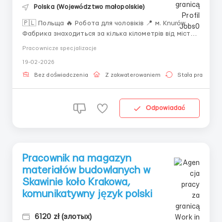
Polska (Województwo małopolskie)
🇵🇱 Польща 🔥 Робота для чоловіків 📍 м. Knurów
Фабрика знаходиться за кілька кілометрів від міста.
🏭 Фабрика – виробник металевих елементів 👤
Pracownicze specjalizacje
Запрошуємо громадян: України, Білорусі, Молдови,
19-02-2026
Грузії, Вірменії 👥 Потрібні: Чоловіки (вік не
обмежений) 📍 Слюсарі 💰 Ставка:...
Bez doświadczenia
Z zakwaterowaniem
Stała praca
Odpowiadać
Pracownik na magazyn
materiałów budowlanych w
Skawinie koło Krakowa,
komunikatywny język polski
6120 zł (злотых)