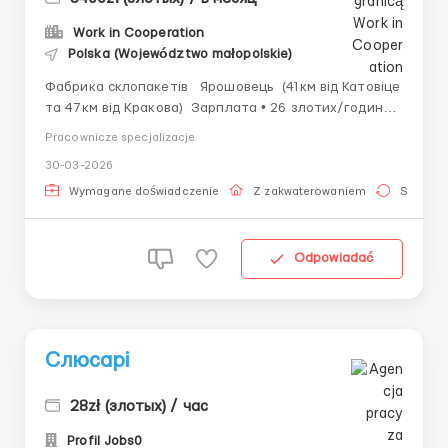
Work in Cooperation
Polska (Województwo małopolskie)
Фабрика склопакетів Ярошовець (41км від Катовіце
та 47км від Кракова) Зарплата • 26 злотих/годину
нетто денні зміни • 30,20 злотих/годину нетто нічні
Pracownicze specjalizacje
зміни • премія від підприємства за ефективну роботу
30-03-2026
до 720 злотих нетто щомісяця • 32,04-36,24 ...
Wymagane doświadczenie
Z zakwaterowaniem
Stała pr
Odpowiadać
Слюсарі
28zł (злотых) / час
Profil Jobs0