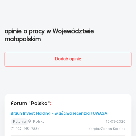
opinie o pracy w Województwie
małopolskim
Dodać opinię
Forum "Polska"
:
Braun Invest Holding - właściwa recenzja ! UWAGA
Pytania
Polska
12-03-2026
1
4
783K
KarpiczZenon Karpicz