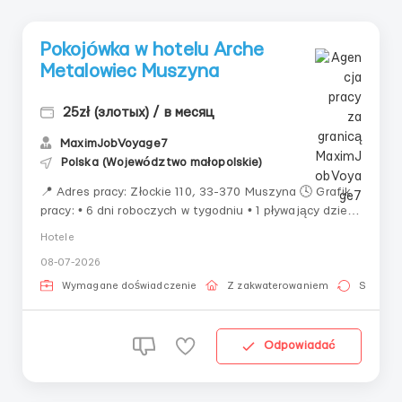
Pokojówka w hotelu Arche
Metalowiec Muszyna
25zł (злотых) / в месяц
MaximJobVoyage7
Polska (Województwo małopolskie)
📍 Adres pracy: Złockie 110, 33-370 Muszyna 🕓 Grafik
pracy: • 6 dni roboczych w tygodniu • 1 pływający dzień
wolny • Grafik ustalany indywidualnie ⏰ Godziny pracy:
Hotele
• Grafik ustalany indywidualnie • Liczba godzin zależy
08-07-2026
od obłożenia hotelu 💰 Wynagrodzenie: • 25,00 zł n...
Wymagane doświadczenie
Z zakwaterowaniem
Stała pr
Odpowiadać