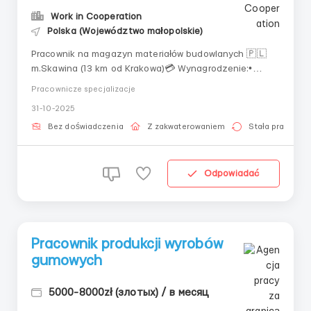
Work in Cooperation
Polska (Województwo małopolskie)
Pracownik na magazyn materiałów budowlanych 🇵🇱
m.Skawina (13 km od Krakowa)💳 Wynagrodzenie:•
25,50 zł/godzinę netto• 30,50 zł/godzinę netto
Pracownicze specjalizacje
stawka dla studentów do 26 lat• +1,50 zł/godzinę
31-10-2025
netto do stawki z własnym mieszkaniem• przy
przepracowaniu więcej niż 220 godzin, możliwość...
Bez doświadczenia
Z zakwaterowaniem
Stała praca
Odpowiadać
Pracownik produkcji wyrobów
gumowych
5000-8000zł (злотых) / в месяц