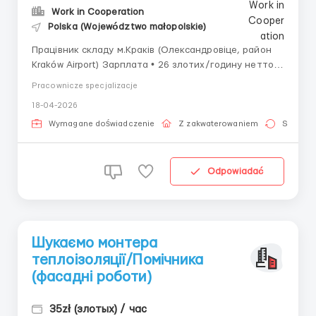
Work in Cooperation
Polska (Województwo małopolskie)
Працівник складу м.Краків (Олександровіце, район
Kraków Airport) Зарплата • 26 злотих/годину нетто •
премії 200-300 злотих нетто • 31,50 злотих/годину
Pracownicze specjalizacje
нетто кандидати до 26 років зі статусом студента •
18-04-2026
+1,50 злотих/годину нетто доплата за своє житло
(крім ст...
Wymagane doświadczenie
Z zakwaterowaniem
Stała pr
Odpowiadać
Шукаємо монтера
теплоізоляції/Помічника
(фасадні роботи)
35zł (злотых) / час