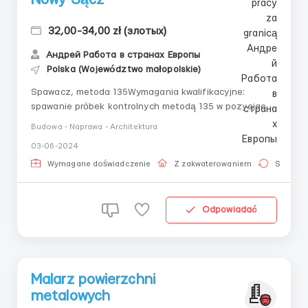
32,00-34,00 zł (злотых)
Андрей Работа в странах Европы
Polska (Województwo małopolskie)
Spawacz, metoda 135Wymagania kwalifikacyjne:
spawanie próbek kontrolnych metodą 135 w pozycjach
PF FW, PF BW, PC BW. Stal czarna, grubość metalu – 8-
Budowa - Naprawa - Architektura
12 mm. Rodzaj kontroli – wizualna, UT. Mogą być
03-06-2024
również inne próbki (na przykład, cienkie
metale).Miasto: Nowy SączPrzedsiębiorstwo: fabryka
Wymagane doświadczenie
Z zakwaterowaniem
Stała pr
wagonówWyn...
Odpowiadać
Malarz powierzchni
metalowych