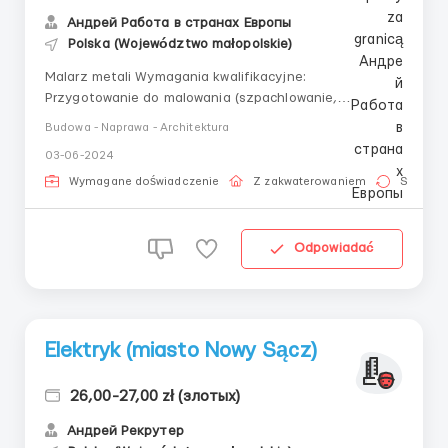
Андрей Работа в странах Европы
Polska (Województwo małopolskie)
Malarz metali Wymagania kwalifikacyjne:
Przygotowanie do malowania (szpachlowanie,
gruntowanie, szlifowanie) oraz malowanie farbą zwykłą
Budowa - Naprawa - Architektura
za pomocą pistoletu natryskowego wagonów
03-06-2024
pasażerskich Miasto: Nowy SączPrzedsiębiorstwo:
zakład produkcji wagonówWynagrodzenie: Stawka 27 zł
Wymagane doświadczenie
Z zakwaterowaniem
Stała pr
netto na godzinę w p...
Odpowiadać
Elektryk (miasto Nowy Sącz)
26,00-27,00 zł (злотых)
Андрей Рекрутер