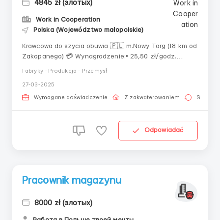
4845 zł (злотых)
Work in Cooperation
Polska (Województwo małopolskie)
Krawcowa do szycia obuwia 🇵🇱 m.Nowy Targ (18 km od
Zakopanego) 💳 Wynagrodzenie:• 25,50 zł/godz.
netto• 30,50 zł/godz. netto stawka dla studentów do
Fabryky - Produkcja - Przemysł
26 lat📆 Grafik pracy:• Pn-Pt (czasami może być
27-03-2025
pracująca Sobota)• praca po 8 godzin, na dwie zmiany
07:00-15:00, 15:00-23:00&bu...
Wymagane doświadczenie
Z zakwaterowaniem
Stała pr
Odpowiadać
Pracownik magazynu
8000 zł (злотых)
Работа в Польше твоей мечты