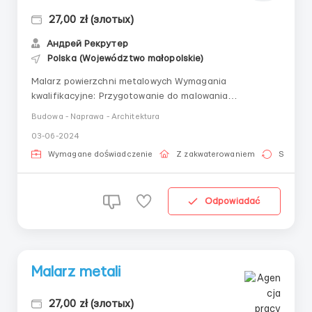
27,00 zł (злотых)
Андрей Рекрутер
Polska (Województwo małopolskie)
Malarz powierzchni metalowych Wymagania
kwalifikacyjne: Przygotowanie do malowania
(szpachlowanie, gruntowanie, szlifowanie) oraz
Budowa - Naprawa - Architektura
malowanie zwykłą farbą za pomocą pistoletu
03-06-2024
natryskowego wagonów pasażerskich Miasto:Nowy
SączPrzedsiębiorstwo: wagonowniaWynagrodzenie:
Wymagane doświadczenie
Z zakwaterowaniem
Stała pr
Stawka 27 złotych netto na godzi...
Odpowiadać
Malarz metali
27,00 zł (злотых)