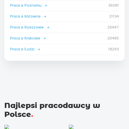
Praca в Poznaniu
→
36581
Praca в Katowice
→
21134
Praca в Rzeszowie
→
20947
Praca в Krakowie
→
20485
Praca в Łodzi
→
18293
Najlepsi pracodawcy w
Polsce
.