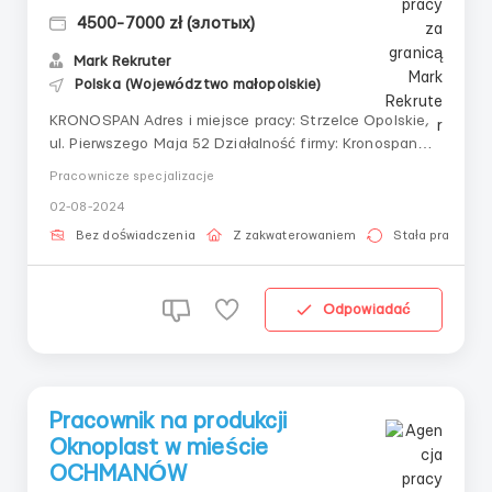
4500-7000 zł (злотых)
Mark Rekruter
Polska (Województwo małopolskie)
KRONOSPAN Adres i miejsce pracy: Strzelce Opolskie,
ul. Pierwszego Maja 52 Działalność firmy: Kronospan
produkuje wysokiej jakości laminat, SPC, panele
Pracownicze specjalizacje
ścienne i akcesoria, wszystko w szerokim asortymencie
02-08-2024
popularnych, modnych wzorów. Stanowisko: Asystent
operatora Wymagania: Płeć - Mężczyźni, ...
Bez doświadczenia
Z zakwaterowaniem
Stała praca
Odpowiadać
Pracownik na produkcji
Oknoplast w mieście
OCHMANÓW