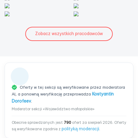
Zobacz wszystkich pracodawców
Oferty w tej sekcji są weryfikowane przez moderatora
AI, a ponowną weryfikację przeprowadza
Kostyantin
Dorofeev
.
Moderator sekcji «Województwo małopolskie»
Obecnie sprawdzanych jest
790
ofert za sierpień 2026. Oferty
polityką moderacji
są weryfikowane zgodnie z
.