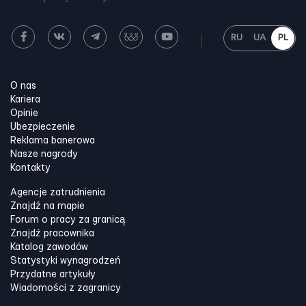
RU
UA
PL
O nas
Kariera
Opinie
Ubezpieczenie
Reklama banerowa
Nasze nagrody
Kontakty
Agencje zatrudnienia
Znajdź na mapie
Forum o pracy za granicą
Znajdź pracownika
Katalog zawodów
Statystyki wynagrodzeń
Przydatne artykuły
Wiadomości z zagranicy