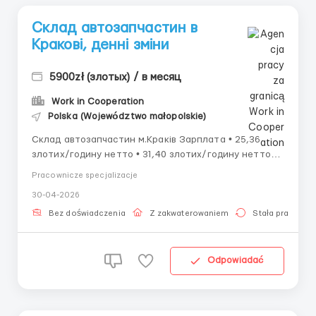
Склад автозапчастин в
Кракові, денні зміни
5900zł (злотых) / в месяц
Work in Cooperation
Polska (Województwo małopolskie)
Склад автозапчастин м.Краків Зарплата • 25,36
злотих/годину нетто • 31,40 злотих/годину нетто
молодь до 26 років зі статусом студента Графік
Pracownicze specjalizacje
роботи • Пн-Пт по 10 годин • 2 зміни 06:00–16:00,
30-04-2026
12:00–22:00. Жінки: початок о 05:45 (1 зміна) •
обов&rsquo...
Bez doświadczenia
Z zakwaterowaniem
Stała praca
Odpowiadać