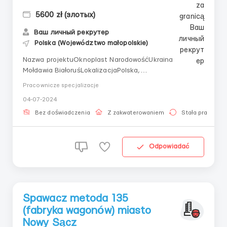
5600 zł (злотых)
Ваш личный рекрутер
Polska (Województwo małopolskie)
Nazwa projektuOknoplast NarodowośćUkraina
Mołdawia BiałoruśLokalizacjaPolska,
OCHMANÓWhttps:// brutto + premia (razem około
Pracownicze specjalizacje
5490 brutto). Umowa o pracę.Średnia pensja
04-07-2024
miesięczna: 4000-4200 nettoOpis
stanowiskaProdukcja okien.Przed rozpoczęciem pracy
Bez doświadczenia
Z zakwaterowaniem
Stała praca
klient chce, aby kandydaci obejrzeli fabrykę. Będz...
Odpowiadać
Spawacz metoda 135
(fabryka wagonów) miasto
Nowy Sącz